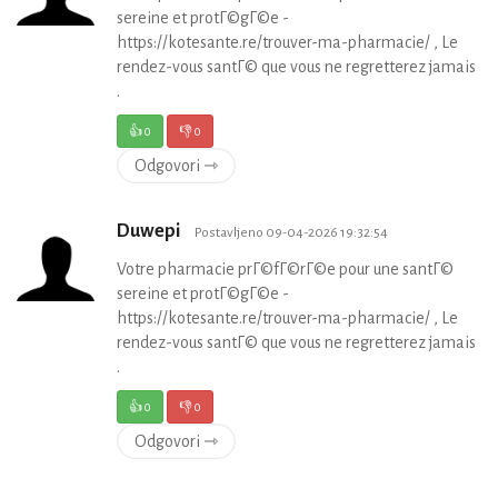
sereine et protГ©gГ©e -
https://kotesante.re/trouver-ma-pharmacie/ , Le
rendez-vous santГ© que vous ne regretterez jamais
.
👍
0
👎
0
Odgovori ⇾
Duwepi
Postavljeno 09-04-2026 19:32:54
Votre pharmacie prГ©fГ©rГ©e pour une santГ©
sereine et protГ©gГ©e -
https://kotesante.re/trouver-ma-pharmacie/ , Le
rendez-vous santГ© que vous ne regretterez jamais
.
👍
0
👎
0
Odgovori ⇾