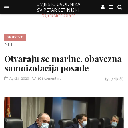
UMJESTO UVODNIKA
SV. PETAR CETINJSKI:
"O, CRNOGORCI"
DRUŠTVO
NKT
Otvaraju se marine, obavezna
samoizolacija posade
Apr 24, 2020
101 Komentara
(
599
riječi)