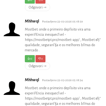
Odgovori ⇾
Mhhwql
Postavljeno 22-03-2026 05:18:59
Mostbet: onde o primeiro depГіsito vira uma
experiГЄncia inesquecГ­vel -
https://mostbetpt.pro/mostbet-app/ , Mostbet вЂ“
qualidade, seguranГ§a e os melhores bГґnus do
mercado .
👍
0
👎
0
Odgovori ⇾
Mhhwql
Postavljeno 22-03-2026 05:18:54
Mostbet: onde o primeiro depГіsito vira uma
experiГЄncia inesquecГ­vel -
https://mostbetpt.pro/mostbet-app/ , Mostbet вЂ“
qualidade, seguranГ§a e os melhores bГґnus do