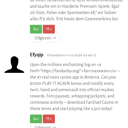
und tauche ein in Hunderte Premium-Spiele. Egal
ob Slots, Poker oder Sportwetten вЂ“ wir haben
alles fГјr dich. Tritt heute dem Gewinnerkreis bei.
👍
0
👎
0
Odgovori ⇾
Efyqip
Postavljeno 11-03-2026 04:46:15
Upon the millions enchanting big on <a
href="https://fanduelus.org/">fan maxxwins</a> –
the #1 real coins casino app in America. Get your
$1000 PLAY IT AGAIN bonus and modify every
twirl, hand and somersault into official readies
rewards. Firm payouts, whopping jackpots, and
continuous activity – download FanDuel Casino in
these times and start playing like a pro today!
👍
0
👎
0
Odgovori ⇾