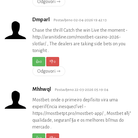
Odgovori ⇾
Dmparl
Postavljeno 02-04-2026 19:42:13
Chase the thrill Catch the win Live the moment -
http://aranitidine.com/mostbet-casino-2026-
slotlar/ , The dealers are taking side bets on you
tonight .
👍
0
👎
0
Odgovori ⇾
Mhhwql
Postavljeno 22-03-2026 05:19:04
Mostbet: onde o primeiro depГіsito vira uma
experiГЄncia inesquecГ­vel -
https://mostbetpt.pro/mostbet-app/ , Mostbet вЂ“
qualidade, seguranГ§a e os melhores bГґnus do
mercado .
👍
0
👎
0