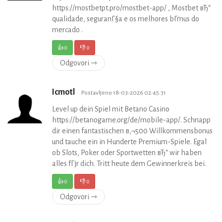
https://mostbetpt.pro/mostbet-app/ , Mostbet вЂ“
qualidade, seguranГ§a e os melhores bГґnus do
mercado .
👍
0
👎
0
Odgovori ⇾
Icmotl
Postavljeno 18-03-2026 02:45:31
Level up dein Spiel mit Betano Casino
https://betanogame.org/de/mobile-app/. Schnapp
dir einen fantastischen в‚¬500 Willkommensbonus
und tauche ein in Hunderte Premium-Spiele. Egal
ob Slots, Poker oder Sportwetten вЂ“ wir haben
alles fГјr dich. Tritt heute dem Gewinnerkreis bei.
👍
0
👎
0
Odgovori ⇾