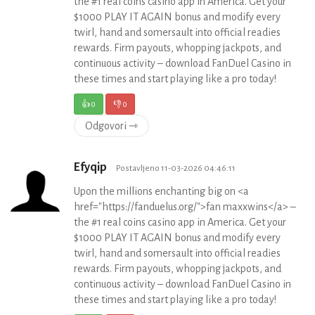
the #1 real coins casino app in America. Get your
$1000 PLAY IT AGAIN bonus and modify every
twirl, hand and somersault into official readies
rewards. Firm payouts, whopping jackpots, and
continuous activity – download FanDuel Casino in
these times and start playing like a pro today!
👍
0
👎
0
Odgovori ⇾
Efyqip
Postavljeno 11-03-2026 04:46:11
Upon the millions enchanting big on <a
href="https://fanduelus.org/">fan maxxwins</a> –
the #1 real coins casino app in America. Get your
$1000 PLAY IT AGAIN bonus and modify every
twirl, hand and somersault into official readies
rewards. Firm payouts, whopping jackpots, and
continuous activity – download FanDuel Casino in
these times and start playing like a pro today!