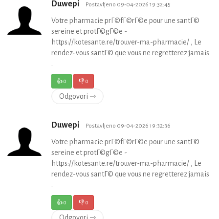
Duwepi
Postavljeno 09-04-2026 19:32:45
Votre pharmacie prГ©fГ©rГ©e pour une santГ©
sereine et protГ©gГ©e -
https://kotesante.re/trouver-ma-pharmacie/ , Le
rendez-vous santГ© que vous ne regretterez jamais
.
👍
0
👎
0
Odgovori ⇾
Duwepi
Postavljeno 09-04-2026 19:32:36
Votre pharmacie prГ©fГ©rГ©e pour une santГ©
sereine et protГ©gГ©e -
https://kotesante.re/trouver-ma-pharmacie/ , Le
rendez-vous santГ© que vous ne regretterez jamais
.
👍
0
👎
0
Odgovori ⇾