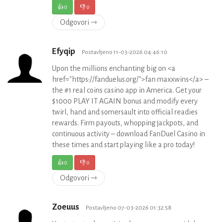
👍
0
👎
0
Odgovori ⇾
Efyqip
Postavljeno 11-03-2026 04:46:10
Upon the millions enchanting big on <a
href="https://fanduelus.org/">fan maxxwins</a> –
the #1 real coins casino app in America. Get your
$1000 PLAY IT AGAIN bonus and modify every
twirl, hand and somersault into official readies
rewards. Firm payouts, whopping jackpots, and
continuous activity – download FanDuel Casino in
these times and start playing like a pro today!
👍
0
👎
0
Odgovori ⇾
Zoeuus
Postavljeno 07-03-2026 01:32:58