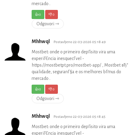
mercado .
👍
0
👎
0
Odgovori ⇾
Mhhwql
Postavljeno 22-03-2026 05:18:49
Mostbet: onde o primeiro depГіsito vira uma
experiГЄncia inesquecГ­vel -
https://mostbetpt.pro/mostbet-app/ , Mostbet вЂ“
qualidade, seguranГ§a e os melhores bГґnus do
mercado .
👍
0
👎
0
Odgovori ⇾
Mhhwql
Postavljeno 22-03-2026 05:18:45
Mostbet: onde o primeiro depГіsito vira uma
experiГЄncia inesquecГ­vel -