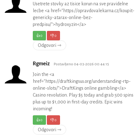
Usetrete stovky az tisice korun na sve pravidelne
lecbe <a href="https://opravdovalekarna.cz/koupit-
genericky-atarax-online-bez-
predpisu/">hydroxyzin</a>
👍
0
👎
0
Odgovori ⇾
Rgmeiz
Postavljeno 04-03-2026 00:44:15
Join the <a
href="https://draftkingsus.org/understanding-rtp-
online-slots/">DraftKings online gambling</a>
Casino revolution. Play $5 today and grab 500 spins
plus up to $1,000 in first-day credits. Epic wins
incoming!
👍
0
👎
0
Odgovori ⇾