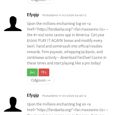
Efyqip
Postavljeno 11-03-2026 04:46:13
Upon the millions enchanting big on <a
href="https://fanduelus.org/">fan maxxwins</a> –
the #1 real coins casino app in America. Get your
$1000 PLAY IT AGAIN bonus and modify every
twirl, hand and somersault into official readies
rewards. Firm payouts, whopping jackpots, and
continuous activity – download FanDuel Casino in
these times and start playing like a pro today!
👍
0
👎
0
Odgovori ⇾
Efyqip
Postavljeno 11-03-2026 04:46:12
Upon the millions enchanting big on <a
href="https://fanduelus.org/">fan maxxwins</a> –