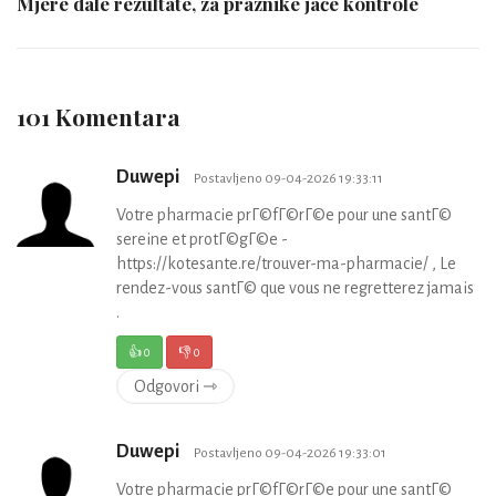
Mjere dale rezultate, za praznike jače kontrole
101 Komentara
Duwepi
Postavljeno 09-04-2026 19:33:11
Votre pharmacie prГ©fГ©rГ©e pour une santГ©
sereine et protГ©gГ©e -
https://kotesante.re/trouver-ma-pharmacie/ , Le
rendez-vous santГ© que vous ne regretterez jamais
.
👍
0
👎
0
Odgovori ⇾
Duwepi
Postavljeno 09-04-2026 19:33:01
Votre pharmacie prГ©fГ©rГ©e pour une santГ©