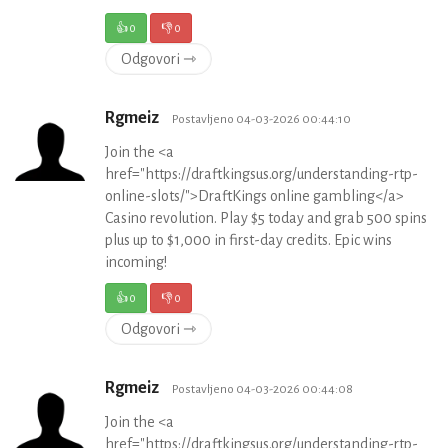
👍
0
👎
0
Odgovori ⇾
Rgmeiz
Postavljeno 04-03-2026 00:44:10
Join the <a
href="https://draftkingsus.org/understanding-rtp-
online-slots/">DraftKings online gambling</a>
Casino revolution. Play $5 today and grab 500 spins
plus up to $1,000 in first-day credits. Epic wins
incoming!
👍
0
👎
0
Odgovori ⇾
Rgmeiz
Postavljeno 04-03-2026 00:44:08
Join the <a
href="https://draftkingsus.org/understanding-rtp-