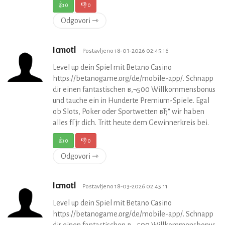
👍
0
👎
0
Odgovori ⇾
Icmotl
Postavljeno 18-03-2026 02:45:16
Level up dein Spiel mit Betano Casino
https://betanogame.org/de/mobile-app/. Schnapp
dir einen fantastischen в‚¬500 Willkommensbonus
und tauche ein in Hunderte Premium-Spiele. Egal
ob Slots, Poker oder Sportwetten вЂ“ wir haben
alles fГјr dich. Tritt heute dem Gewinnerkreis bei.
👍
0
👎
0
Odgovori ⇾
Icmotl
Postavljeno 18-03-2026 02:45:11
Level up dein Spiel mit Betano Casino
https://betanogame.org/de/mobile-app/. Schnapp
dir einen fantastischen в‚¬500 Willkommensbonus