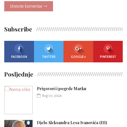
Unesite komentar ⇾
Subscribe
FACEBOOK
TWITTER
GOOGLE +
PINTEREST
Posljednje
Prigovori i pogrde Marku
Avg 07, 2026
Djelo Aleksandra Lesa Ivanovića (III)