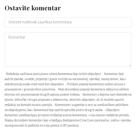
Ostavite komentar
• Redakcija zadržava puno pravo izbora komentara koji će biti objavljeni. • Komentari koji
sadrže psovke, uvrede, prijetnje i govor mržnje na nacionalnoj, vjerskoj, rasnoj osnovi, kao i
netolerancija svake vrste neće biti objavljeni. • Prilikom pisanje komentara vodite računa o
pravopisnim i gramatičkim pravilima. • Nije dozvoljeno pisanje komentara isključivo velikim
slovima niti promovisanje drugih sajtova putem linkova. • Komentari u kojima nam skrećete na
slovne, tehničke i druge propuste u tekstovima, neće biti objavljeni, ali ih možete uputiti
redakciji na kontakt stranici portala. • Komentare i sugestije u vezi sa uređivačkom politikom
ne objavljujemo, kao i komentare koji sadrže optužbe protiv drugih osoba. • Objavljeni
komentari predstavljaju privatno mišljenje autora komentara, i nisu stavovi redakcije portala. •
Nijesu dozvoljeni komentari koji vrijedjaju dostojanstvo Crne Gore,nacionalnu ,rodnu i vjersku
ravnopravnost ili podstice mrznja prema LGBT poulaciji.