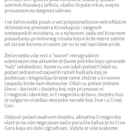
umrlom Atanasiju Jeftiću, vladici Srpske crkve, svojim
prisustvom na njegovoj sahrani.
I ne želim ovdje pisati o već prepoznatljivim nekrofilskim
sklonostima premijera Krivokapića i njegovih
svetosavskih ministara, ni o njihovom, sada već bizarnom
ponavljanju primitivnog rituala kojim krše mjere zaštite
od zaraze korona virusom, jer su to već ispričane priče.
Želim nešto više reći o “novim” retrogradnim
svjetonazorima aktuelne državne politike koju sprovode
“naši” oslobodioci. Kome su oni odali počast? Odali su
počast jednom od najvećih ratnih huškača koji je
podsticao i blagosiljao brojne ratne zločine u krvavom
raspadu bivše nam domovine. Odali su počast jednom
klero – šovinisti i čovjeku koji nije priznavao ni
Crnogorski identitet, ni Crnogorsku državu, čovjeku koji
je vulgarno vrijeđao nesrpske narode koji žive i u Crnoj
Gori.
Odajući počast ovakvom čovjeku, aktuelna Crnogorska
vlast je na više nego jasan način poručila kakva je to Crna
Gora koju oni žele izgrađivati. Valjda je više svakome