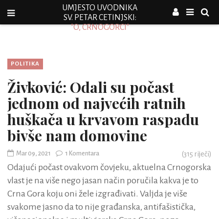
UMJESTO UVODNIKA
SV. PETAR CETINJSKI:
"O, CRNOGORCI"
POLITIKA
Živković: Odali su počast
jednom od najvećih ratnih
huškača u krvavom raspadu
bivše nam domovine
Mar 09, 2021
1 Komentara
(
315
riječi)
Odajući počast ovakvom čovjeku, aktuelna Crnogorska
vlast je na više nego jasan način poručila kakva je to
Crna Gora koju oni žele izgrađivati. Valjda je više
svakome jasno da to nije građanska, antifašistička,