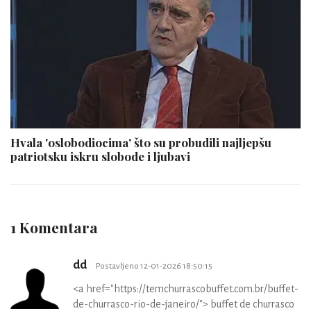
Hvala 'oslobodiocima' što su probudili najljepšu
patriotsku iskru slobode i ljubavi
1 Komentara
dd
Postavljeno 12-01-2026 18:50:15
<a href="https://temchurrascobuffet.com.br/buffet-
de-churrasco-rio-de-janeiro/"> buffet de churrasco