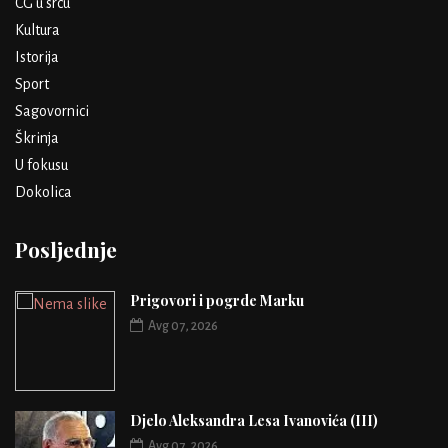
CG u srcu
Kultura
Istorija
Sport
Sagovornici
Škrinja
U fokusu
Dokolica
Posljednje
Prigovori i pogrde Marku
Avg 07, 2026
Djelo Aleksandra Lesa Ivanovića (III)
Avg 07, 2026