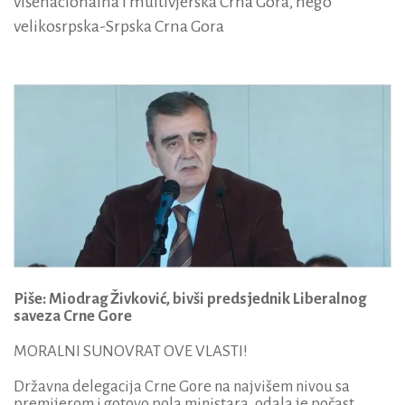
višenacionalna i multivjerska Crna Gora, nego
velikosrpska-Srpska Crna Gora
Piše: Miodrag Živković, bivši predsjednik Liberalnog
saveza Crne Gore
MORALNI SUNOVRAT OVE VLASTI!
Državna delegacija Crne Gore na najvišem nivou sa
premijerom i gotovo pola ministara, odala je počast