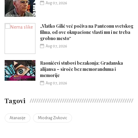
Avg 07, 2026
„Vlatko Gilić već počiva na Panteonu svetskog
filma, od ove okupacione vlasti mu i ne treba
grobno mesto“
Avg 07, 2026
Raonićevi stubovi bezakonja: Građanska
alijansa – siroče bez memoranduma i
memorije
Avg 07, 2026
Tagovi
Atanasije
Miodrag Zivkovic