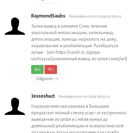
RaymondSaubs
Postavljeno 07-07-2026 22:08:43
Запоя вывод в клинике Сочи: лечение
алкогольной интоксикации, капельница,
детоксикация, помощь нарколога на дому,
кодирование и реабилитация. Разобраться
лучше - [url=https://vivod-iz-zapoya-
sochi24.ru/]анонимный вывод из запоя сочи[/url]
👍
0
👎
0
Odgovori ⇾
Jesseshuct
Postavljeno 07-07-2026 08:22:17
Наркологическая клиника в Балашихе
предлагает полный спектр услуг: от экстренного
выведения из запоя и снятия ломки до
длительной реабилитации и психологической
поддержки. Наша наркологическая служба