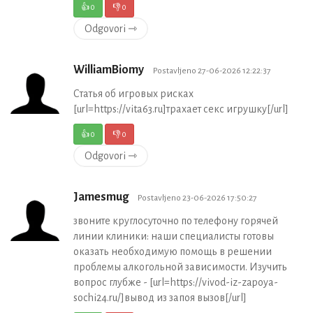
👍
0
👎
0
Odgovori ⇾
WilliamBiomy
Postavljeno 27-06-2026 12:22:37
Статья об игровых рисках
[url=https://vita63.ru]трахает секс игрушку[/url]
👍
0
👎
0
Odgovori ⇾
Jamesmug
Postavljeno 23-06-2026 17:50:27
звоните круглосуточно по телефону горячей
линии клиники: наши специалисты готовы
оказать необходимую помощь в решении
проблемы алкогольной зависимости. Изучить
вопрос глубже - [url=https://vivod-iz-zapoya-
sochi24.ru/]вывод из запоя вызов[/url]