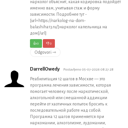
нарколог объяснит, какая кодировка подойдёт
именно вам, учитывая стаж и форму
зависимости. Подробнее тут -
[url=https://narkolog-na-dom-
balashiha13.ru/]нарколог капельница на
дом[/url]
👍
0
👎
0
Odgovori ⇾
DarrellOwedy
Postavljeno 05-07-2026 08:27:28
Реабилитация 12 шагов в Москве — это
программа лечения зависимости, которая
помогает человеку после наркотической,
алкогольной или смешанной аддикции
перейти от хаотичных попыток бросить к
последовательной работе над собой.
Программа 12 шагов применяется при
наркомании, алкоголизме, лудомании,