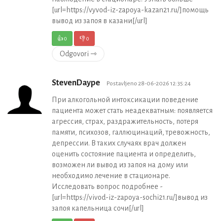
[url=https://vyvod-iz-zapoya-kazan21.ru/]помощь
вывод из запоя в казани[/url]
👍
0
👎
0
Odgovori ⇾
StevenDaype
Postavljeno 28-06-2026 12:35:24
При алкогольной интоксикации поведение
пациента может стать неадекватным: появляется
агрессия, страх, раздражительность, потеря
памяти, психозов, галлюцинаций, тревожность,
депрессии. В таких случаях врач должен
оценить состояние пациента и определить,
возможен ли вывод из запоя на дому или
необходимо лечение в стационаре.
Исследовать вопрос подробнее -
[url=https://vivod-iz-zapoya-sochi21.ru/]вывод из
запоя капельница сочи[/url]