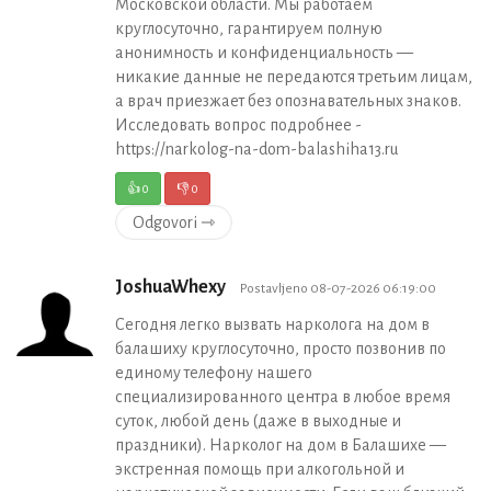
Московской области. Мы работаем
круглосуточно, гарантируем полную
анонимность и конфиденциальность —
никакие данные не передаются третьим лицам,
а врач приезжает без опознавательных знаков.
Исследовать вопрос подробнее -
https://narkolog-na-dom-balashiha13.ru
👍
0
👎
0
Odgovori ⇾
JoshuaWhexy
Postavljeno 08-07-2026 06:19:00
Сегодня легко вызвать нарколога на дом в
балашиху круглосуточно, просто позвонив по
единому телефону нашего
специализированного центра в любое время
суток, любой день (даже в выходные и
праздники). Нарколог на дом в Балашихе —
экстренная помощь при алкогольной и