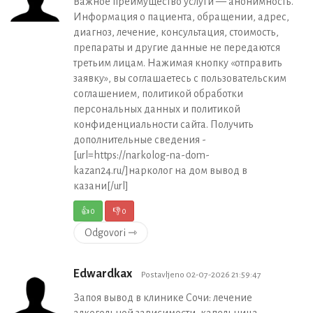
Важное преимущество услуги — анонимность.
Информация о пациента, обращении, адрес,
диагноз, лечение, консультация, стоимость,
препараты и другие данные не передаются
третьим лицам. Нажимая кнопку «отправить
заявку», вы соглашаетесь с пользовательским
соглашением, политикой обработки
персональных данных и политикой
конфиденциальности сайта. Получить
дополнительные сведения -
[url=https://narkolog-na-dom-
kazan24.ru/]нарколог на дом вывод в
казани[/url]
👍
0
👎
0
Odgovori ⇾
Edwardkax
Postavljeno 02-07-2026 21:59:47
Запоя вывод в клинике Сочи: лечение