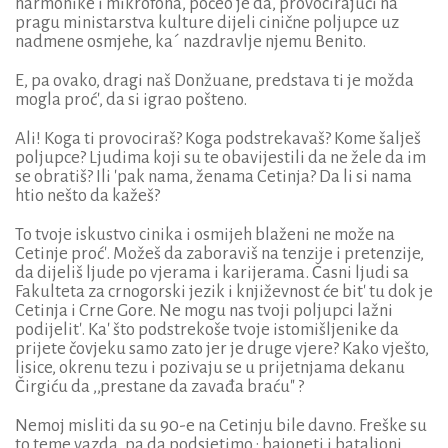
harmonike i mikrofona, počeo je da, provocirajući na
pragu ministarstva kulture dijeli cinične poljupce uz
nadmene osmjehe, ka´ nazdravlje njemu Benito.
E, pa ovako, dragi naš Donžuane, predstava ti je možda
mogla proć', da si igrao pošteno.
Ali! Koga ti provociraš? Koga podstrekavaš? Kome šalješ
poljupce? Ljudima koji su te obavijestili da ne žele da im
se obratiš? Ili 'pak nama, ženama Cetinja? Da li si nama
htio nešto da kažeš?
To tvoje iskustvo cinika i osmijeh blaženi ne može na
Cetinje proć'. Možeš da zaboraviš na tenzije i pretenzije,
da dijeliš ljude po vjerama i karijerama. Časni ljudi sa
Fakulteta za crnogorski jezik i književnost će bit' tu dok je
Cetinja i Crne Gore. Ne mogu nas tvoji poljupci lažni
podijelit'. Ka' što podstrekoše tvoje istomišljenike da
prijete čovjeku samo zato jer je druge vjere? Kako vješto,
lisice, okrenu tezu i pozivaju se u prijetnjama dekanu
Čirgiću da ,,prestane da zavađa braću" ?
Nemoj misliti da su 90-e na Cetinju bile davno. Freške su
to teme vazda, pa da podsjetimo : bajoneti i bataljoni