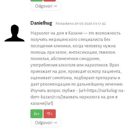
Odgovori ⇾
Danielhug
Postavljeno 29-05-2026 03:17:42
Нарколог на дом в Казани — это возможность
получить медицинского специалиста без
посещения клиники, когда человеку нужна
помощь при запое, интоксикации, тяжелом
похмелья, абстинентном синдроме,
употребления алкоголя или наркотиков. Врач
приезжает на дом, проводит осмотр пациента,
оценивает симптомы, подбирает препараты и
дает рекомендации по дальнейшему лечению.
Изучить вопрос глубже - [url=https://narkolog-na-
dom-kazan21.ru/]вызвать нарколога на дом в
казани[/url]
👍
0
👎
0
Odgovori ⇾