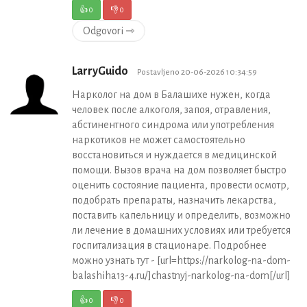
👍
0
👎
0
Odgovori ⇾
LarryGuido
Postavljeno 20-06-2026 10:34:59
Нарколог на дом в Балашихе нужен, когда
человек после алкоголя, запоя, отравления,
абстинентного синдрома или употребления
наркотиков не может самостоятельно
восстановиться и нуждается в медицинской
помощи. Вызов врача на дом позволяет быстро
оценить состояние пациента, провести осмотр,
подобрать препараты, назначить лекарства,
поставить капельницу и определить, возможно
ли лечение в домашних условиях или требуется
госпитализация в стационаре. Подробнее
можно узнать тут - [url=https://narkolog-na-dom-
balashiha13-4.ru/]chastnyj-narkolog-na-dom[/url]
👍
0
👎
0