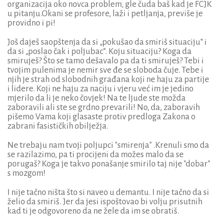
organizacija oko novca problem, gle čuda baš kad je FCJK
u pitanju.Okani se profesore, laži i petljanja, previše je
providno i pi!
Još daješ saopštenja da si „pokušao da smiriš situaciju“ i
da si „poslao čak i poljubac“. Koju situaciju? Koga da
smiruješ? Što se tamo dešavalo pa da ti smiruješ? Tebi i
tvojim pulenima je nemir sve đe se sloboda čuje. Tebe i
njih je strah od slobodnih građana koji ne haju za partije
i lidere. Koji ne haju za naciju i vjeru već im je jedino
mjerilo da li je neko čovjek! Na te ljude ste možda
zaboravili ali ste se grdno prevarili! No, da, zaboravih
pišemo Vama koji glasaste protiv predloga Zakona o
zabrani fasističkih obilježja.
Ne trebaju nam tvoji poljupci "smirenja" .Krenuli smo da
se razilazimo, pa ti procijeni da možes malo da se
porugaš? Koga je takvo ponašanje smirilo taj nije "dobar"
s mozgom!
I nije tačno ništa što si naveo u demantu. I nije tačno da si
želio da smiriš. Jer da jesi ispoštovao bi volju prisutnih
kad ti je odgovoreno da ne žele da im se obratiš.