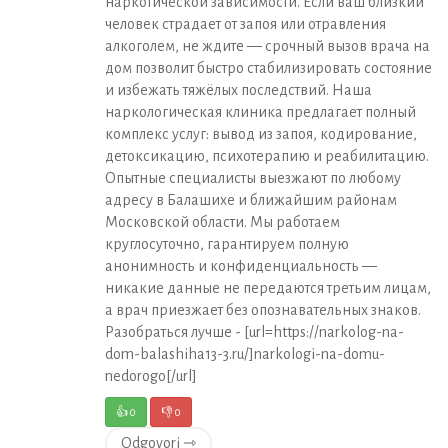
наркотической зависимости. Если ваш близкий
человек страдает от запоя или отравления
алкоголем, не ждите — срочный вызов врача на
дом позволит быстро стабилизировать состояние
и избежать тяжёлых последствий. Наша
наркологическая клиника предлагает полный
комплекс услуг: вывод из запоя, кодирование,
детоксикацию, психотерапию и реабилитацию.
Опытные специалисты выезжают по любому
адресу в Балашихе и ближайшим районам
Московской области. Мы работаем
круглосуточно, гарантируем полную
анонимность и конфиденциальность —
никакие данные не передаются третьим лицам,
а врач приезжает без опознавательных знаков.
Разобраться лучше - [url=https://narkolog-na-
dom-balashiha13-3.ru/]narkologi-na-domu-
nedorogo[/url]
👍
0
👎
0
Odgovori ⇾