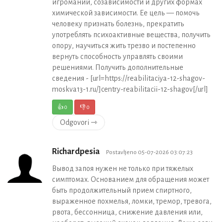
игромании, созависимости и других формах
химической зависимости. Ее цель — помочь
человеку признать болезнь, прекратить
употреблять психоактивные вещества, получить
опору, научиться жить трезво и постепенно
вернуть способность управлять своими
решениями. Получить дополнительные
сведения - [url=https://reabilitaciya-12-shagov-
moskva13-1.ru/]centry-reabilitacii-12-shagov[/url]
👍
0
👎
0
Odgovori ⇾
Richardpesia
Postavljeno 05-07-2026 03:07:23
Вывод запоя нужен не только при тяжелых
симптомах. Основанием для обращения может
быть продолжительный прием спиртного,
выраженное похмелья, ломки, тремор, тревога,
рвота, бессонница, снижение давления или,