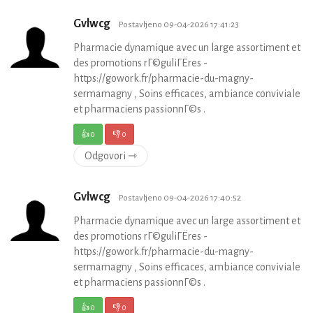
Gvlwcg
Postavljeno 09-04-2026 17:41:23
Pharmacie dynamique avec un large assortiment et
des promotions rГ©guliГЁres -
https://gowork.fr/pharmacie-du-magny-
sermamagny , Soins efficaces, ambiance conviviale
et pharmaciens passionnГ©s .
👍
0
👎
0
Odgovori ⇾
Gvlwcg
Postavljeno 09-04-2026 17:40:52
Pharmacie dynamique avec un large assortiment et
des promotions rГ©guliГЁres -
https://gowork.fr/pharmacie-du-magny-
sermamagny , Soins efficaces, ambiance conviviale
et pharmaciens passionnГ©s .
👍
0
👎
0