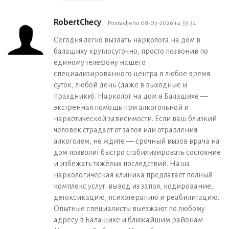
RobertChecy
Postavljeno 08-07-2026 14:33:34
Сегодня легко вызвать нарколога на дом в
балашиху круглосуточно, просто позвонив по
единому телефону нашего
специализированного центра в любое время
суток, любой день (даже в выходные и
праздники). Нарколог на дом в Балашихе —
экстренная помощь при алкогольной и
наркотической зависимости. Если ваш близкий
человек страдает от запоя или отравления
алкоголем, не ждите — срочный вызов врача на
дом позволит быстро стабилизировать состояние
и избежать тяжёлых последствий. Наша
наркологическая клиника предлагает полный
комплекс услуг: вывод из запоя, кодирование,
детоксикацию, психотерапию и реабилитацию.
Опытные специалисты выезжают по любому
адресу в Балашихе и ближайшим районам