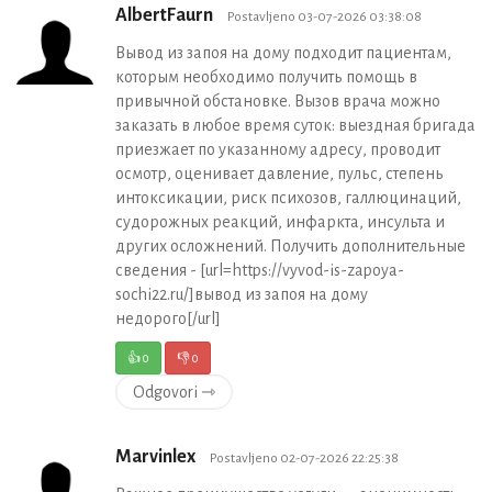
AlbertFaurn
Postavljeno 03-07-2026 03:38:08
Вывод из запоя на дому подходит пациентам,
которым необходимо получить помощь в
привычной обстановке. Вызов врача можно
заказать в любое время суток: выездная бригада
приезжает по указанному адресу, проводит
осмотр, оценивает давление, пульс, степень
интоксикации, риск психозов, галлюцинаций,
судорожных реакций, инфаркта, инсульта и
других осложнений. Получить дополнительные
сведения - [url=https://vyvod-is-zapoya-
sochi22.ru/]вывод из запоя на дому
недорого[/url]
👍
0
👎
0
Odgovori ⇾
Marvinlex
Postavljeno 02-07-2026 22:25:38