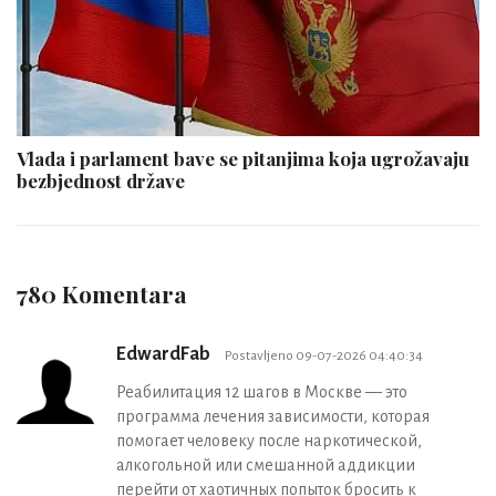
Vlada i parlament bave se pitanjima koja ugrožavaju
bezbjednost države
780 Komentara
EdwardFab
Postavljeno 09-07-2026 04:40:34
Реабилитация 12 шагов в Москве — это
программа лечения зависимости, которая
помогает человеку после наркотической,
алкогольной или смешанной аддикции
перейти от хаотичных попыток бросить к