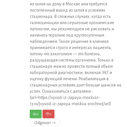
из запоя на дому в Москве или требуется
постепенный выход из запоя в условиях
стационара. В сложных случаях, когда есть
галлюцинации или серьезные хронические
патологии, мы рекомендуем не рисковать и
начинать терапию под круглосуточным
наблюдением. Такое решение в клинике
принимается строго в интересах пациента,
потому что алкоголизм — это болезнь,
разрушающая системы организма. Только в
стационаре можно провести полный объем
лабораторной диагностики, включая ЭКГ и
оценку функций печени. Реабилитация в
стационарных условиях дает больше шансов на
успех. Ознакомиться с деталями -
[url=https://vyvod-iz-zapoya-moskva1-
13.ru/]vyvod-iz-zapoya-moskva-srochno[/url]
👍
0
👎
0
Odgovori ⇾