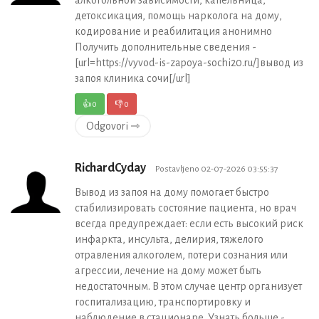
алкогольной зависимости, капельница,
детоксикация, помощь нарколога на дому,
кодирование и реабилитация анонимно
Получить дополнительные сведения -
[url=https://vyvod-is-zapoya-sochi20.ru/]вывод из
запоя клиника сочи[/url]
👍
0
👎
0
Odgovori ⇾
RichardCyday
Postavljeno 02-07-2026 03:55:37
Вывод из запоя на дому помогает быстро
стабилизировать состояние пациента, но врач
всегда предупреждает: если есть высокий риск
инфаркта, инсульта, делирия, тяжелого
отравления алкоголем, потери сознания или
агрессии, лечение на дому может быть
недостаточным. В этом случае центр организует
госпитализацию, транспортировку и
наблюдение в стационаре. Узнать больше -