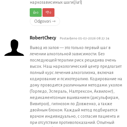
наркозависимых шаги[/url]
👍
0
👎
0
Odgovori ⇾
RobertChecy
Postavljeno 05-07-2026 08:27:34
Вывод из запоя — это только первый шаг в
лечении алкогольной зависимости. Без
последующей терапии риск рецидива очень
высок. Наш наркологический центр предлагает
полный курс лечения алкоголизма, включая
кодирование и психотерапию. Кодирование на
дому проводится различными методами: уколом
(Торпедо, Эспераль, Налтрексон, Аквилонг),
медикаментозным вшиванием (дисульфирам,
Вивитрол), гипнозом по Довженко, а также
двойным блоком. Каждый метод подбирается
врачом индивидуально, с согласия пациента и
при отсутствии противопоказаний. Опытный