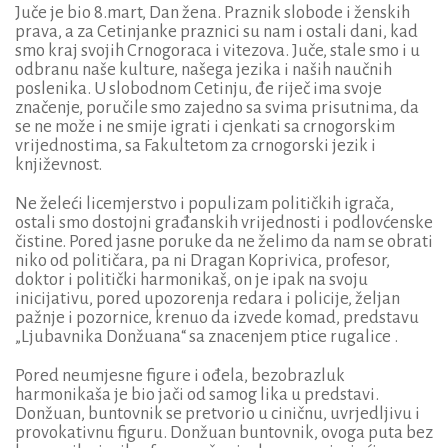
Juče je bio 8.mart, Dan žena. Praznik slobode i ženskih
prava, a za Cetinjanke praznici su nam i ostali dani, kad
smo kraj svojih Crnogoraca i vitezova. Juče, stale smo i u
odbranu naše kulture, našega jezika i naših naučnih
poslenika. U slobodnom Cetinju, đe riječ ima svoje
značenje, poručile smo zajedno sa svima prisutnima, da
se ne može i ne smije igrati i cjenkati sa crnogorskim
vrijednostima, sa Fakultetom za crnogorski jezik i
književnost.
Ne želeći licemjerstvo i populizam političkih igrača,
ostali smo dostojni građanskih vrijednosti i podlovćenske
čistine. Pored jasne poruke da ne želimo da nam se obrati
niko od političara, pa ni Dragan Koprivica, profesor,
doktor i politički harmonikaš, on je ipak na svoju
inicijativu, pored upozorenja redara i policije, željan
pažnje i pozornice, krenuo da izvede komad, predstavu
„Ljubavnika Donžuana“ sa znacenjem ptice rugalice .
Pored neumjesne figure i ođela, bezobrazluk
harmonikaša je bio jači od samog lika u predstavi.
Donžuan, buntovnik se pretvorio u ciničnu, uvrjedljivu i
provokativnu figuru. Donžuan buntovnik, ovoga puta bez