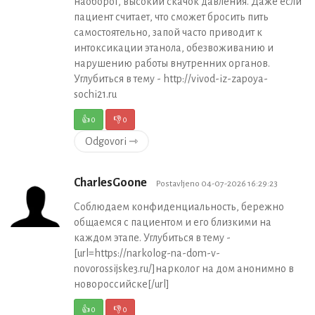
наоборот, высокий скачок давления. Даже если
пациент считает, что сможет бросить пить
самостоятельно, запой часто приводит к
интоксикации этанола, обезвоживанию и
нарушению работы внутренних органов.
Углубиться в тему - http://vivod-iz-zapoya-
sochi21.ru
👍
0
👎
0
Odgovori ⇾
CharlesGoone
Postavljeno 04-07-2026 16:29:23
Соблюдаем конфиденциальность, бережно
общаемся с пациентом и его близкими на
каждом этапе. Углубиться в тему -
[url=https://narkolog-na-dom-v-
novorossijske3.ru/]нарколог на дом анонимно в
новороссийске[/url]
👍
0
👎
0