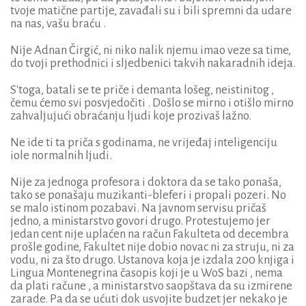
tvoje matične partije, zavađali su i bili spremni da udare
na nas, vašu braću .
Nije Adnan Čirgić, ni niko nalik njemu imao veze sa time,
do tvoji prethodnici i sljedbenici takvih nakaradnih ideja.
S'toga, batali se te priče i demanta lošeg, neistinitog ,
čemu ćemo svi posvjedočiti . Došlo se mirno i otišlo mirno
zahvaljujući obraćanju ljudi koje prozivaš lažno.
Ne ide ti ta priča s godinama, ne vrijeđaj inteligenciju
iole normalnih ljudi.
Nije za jednoga profesora i doktora da se tako ponaša,
tako se ponašaju muzikanti-bleferi i propali pozeri. No
se malo istinom pozabavi. Na javnom servisu pričaš
jedno, a ministarstvo govori drugo. Protestujemo jer
jedan cent nije uplaćen na račun Fakulteta od decembra
prošle godine, Fakultet nije dobio novac ni za struju, ni za
vodu, ni za što drugo. Ustanova koja je izdala 200 knjiga i
Lingua Montenegrina časopis koji je u WoS bazi , nema
da plati račune , a ministarstvo saopštava da su izmirene
zarade. Pa da se ućuti dok usvojite budzet jer nekako je