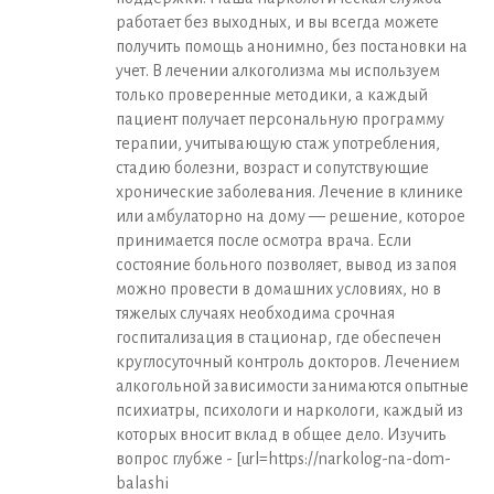
работает без выходных, и вы всегда можете
получить помощь анонимно, без постановки на
учет. В лечении алкоголизма мы используем
только проверенные методики, а каждый
пациент получает персональную программу
терапии, учитывающую стаж употребления,
стадию болезни, возраст и сопутствующие
хронические заболевания. Лечение в клинике
или амбулаторно на дому — решение, которое
принимается после осмотра врача. Если
состояние больного позволяет, вывод из запоя
можно провести в домашних условиях, но в
тяжелых случаях необходима срочная
госпитализация в стационар, где обеспечен
круглосуточный контроль докторов. Лечением
алкогольной зависимости занимаются опытные
психиатры, психологи и наркологи, каждый из
которых вносит вклад в общее дело. Изучить
вопрос глубже - [url=https://narkolog-na-dom-
balashi