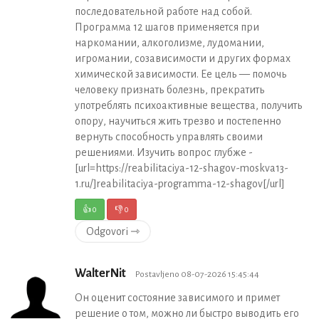
последовательной работе над собой.
Программа 12 шагов применяется при
наркомании, алкоголизме, лудомании,
игромании, созависимости и других формах
химической зависимости. Ее цель — помочь
человеку признать болезнь, прекратить
употреблять психоактивные вещества, получить
опору, научиться жить трезво и постепенно
вернуть способность управлять своими
решениями. Изучить вопрос глубже -
[url=https://reabilitaciya-12-shagov-moskva13-
1.ru/]reabilitaciya-programma-12-shagov[/url]
👍
0
👎
0
Odgovori ⇾
WalterNit
Postavljeno 08-07-2026 15:45:44
Он оценит состояние зависимого и примет
решение о том, можно ли быстро выводить его