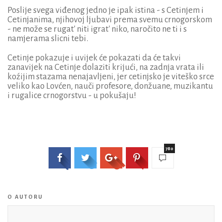
Poslije svega viđenog jedno je ipak istina - s Cetinjem i
Cetinjanima, njihovoj ljubavi prema svemu crnogorskom
- ne može se rugat' niti igrat' niko, naročito ne ti i s
namjerama slicni tebi.
Cetinje pokazuje i uvijek će pokazati da će takvi
zanavijek na Cetinje dolaziti krijući, na zadnja vrata ili
koźijim stazama nenajavljeni, jer cetinjsko je viteško srce
veliko kao Lovćen, nauči profesore, donžuane, muzikantu
i rugalice crnogorstvu - u pokušaju!
780
O AUTORU