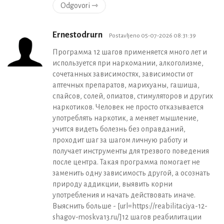
Odgovori ⇾
Ernestodrurn
Postavljeno 05-07-2026 08:31:39
Программа 12 шагов применяется много лет и
используется при наркомании, алкоголизме,
сочетанных зависимостях, зависимости от
аптечных препаратов, марихуаны, гашиша,
спайсов, солей, опиатов, стимуляторов и других
наркотиков. Человек не просто отказывается
употреблять наркотик, а меняет мышление,
учится видеть болезнь без оправданий,
проходит шаг за шагом личную работу и
получает инструменты для трезвого поведения
после центра. Такая программа помогает не
заменить одну зависимость другой, а осознать
природу аддикции, выявить корни
употребления и начать действовать иначе.
Выяснить больше - [url=https://reabilitaciya-12-
shagov-moskva13.ru/]12 шагов реабилитации