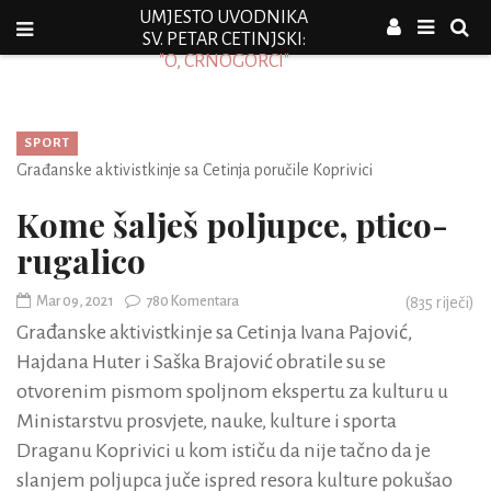
UMJESTO UVODNIKA
SV. PETAR CETINJSKI:
"O, CRNOGORCI"
SPORT
Građanske aktivistkinje sa Cetinja poručile Koprivici
Kome šalješ poljupce, ptico-
rugalico
Mar 09, 2021
780 Komentara
(
835
riječi)
Građanske aktivistkinje sa Cetinja Ivana Pajović,
Hajdana Huter i Saška Brajović obratile su se
otvorenim pismom spoljnom ekspertu za kulturu u
Ministarstvu prosvjete, nauke, kulture i sporta
Draganu Koprivici u kom ističu da nije tačno da je
slanjem poljupca juče ispred resora kulture pokušao