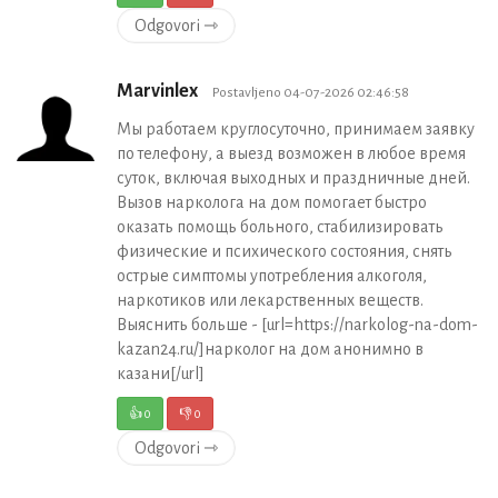
Odgovori ⇾
Marvinlex
Postavljeno 04-07-2026 02:46:58
Мы работаем круглосуточно, принимаем заявку
по телефону, а выезд возможен в любое время
суток, включая выходных и праздничные дней.
Вызов нарколога на дом помогает быстро
оказать помощь больного, стабилизировать
физические и психического состояния, снять
острые симптомы употребления алкоголя,
наркотиков или лекарственных веществ.
Выяснить больше - [url=https://narkolog-na-dom-
kazan24.ru/]нарколог на дом анонимно в
казани[/url]
👍
0
👎
0
Odgovori ⇾