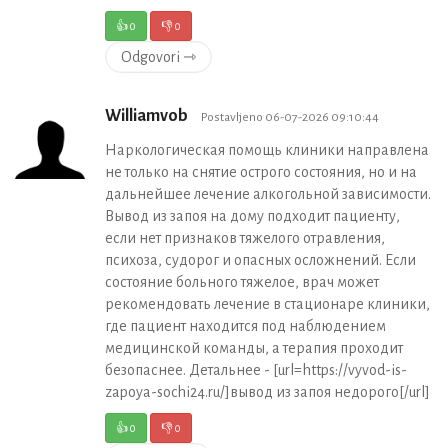
👍
0
👎
0
Odgovori ⇾
Williamvob
Postavljeno 06-07-2026 09:10:44
Наркологическая помощь клиники направлена
не только на снятие острого состояния, но и на
дальнейшее лечение алкогольной зависимости.
Вывод из запоя на дому подходит пациенту,
если нет признаков тяжелого отравления,
психоза, судорог и опасных осложнений. Если
состояние больного тяжелое, врач может
рекомендовать лечение в стационаре клиники,
где пациент находится под наблюдением
медицинской команды, а терапия проходит
безопаснее. Детальнее - [url=https://vyvod-is-
zapoya-sochi24.ru/]вывод из запоя недорого[/url]
👍
0
👎
0