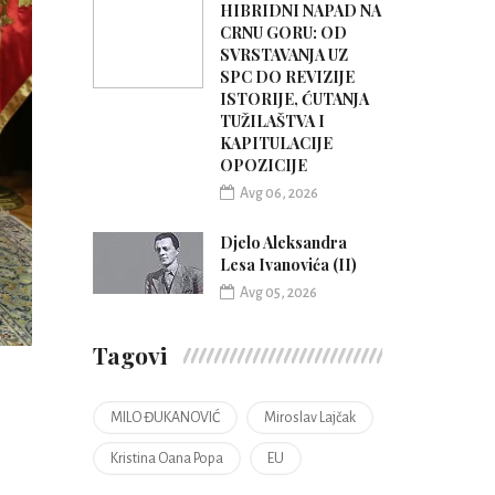
HIBRIDNI NAPAD NA
CRNU GORU: OD
SVRSTAVANJA UZ
SPC DO REVIZIJE
ISTORIJE, ĆUTANJA
TUŽILAŠTVA I
KAPITULACIJE
OPOZICIJE
Avg 06, 2026
Djelo Aleksandra
Lesa Ivanovića (II)
Avg 05, 2026
Tagovi
MILO ĐUKANOVIĆ
Miroslav Lajčak
Kristina Oana Popa
EU