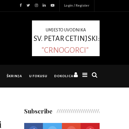
Login / Register
UMJESTO UVODNIKA
SV. PETAR CETINJSKI:
"CRNOGORCI"
ŠKRINJA
U FOKUSU
DOKOLICA
Subscribe
i