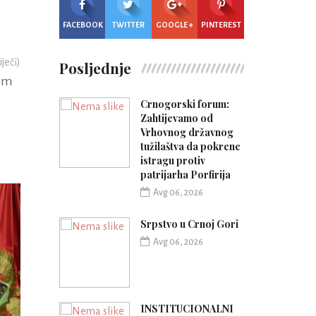
FACEBOOK
TWITTER
GOOGLE +
PINTEREST
iječi)
Posljednje
kom
Crnogorski forum:
Zahtijevamo od
Vrhovnog državnog
tužilaštva da pokrene
istragu protiv
patrijarha Porfirija
Avg 06, 2026
Srpstvo u Crnoj Gori
Avg 06, 2026
INSTITUCIONALNI