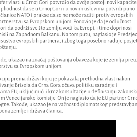
sfer vlasti u Crnoj Gori potvrdio da ovdje postoji novi kapacite
ophodnost da se u Crnoj Gori i u novim uslovima potvrdi puno
članice NATO i prakse da se ne može raditi protiv evropskih
artnerstvu sa Evropskom unijom. Ponovio je da je odlučnost
ori da podrži sve što zemlju vodi ka Evropi, i time doprinosi
isli na Zapadnom Balkanu. Na tom putu, naglasio je Predsje
isustvo evropskih partnera, i zbog toga posebno raduje posje
pštenju.
vode, ukazao na značaj poštovanja obaveza koje je zemlja preu
erstvu sa Evropskom unijom.
kciju prema državi koju je pokazala prethodna vlast nakon
ivanje Brisela da Crna Gora očuva politiku saradnje i
vima EU, uključujući i kroz konsultacije u definisanju zakonsk
em Venecijanske komisije. On je naglasio da je EU partner Crn
ogne. Takođe, ukazao je na važnost diplomatskog predstavljan
spona zemlje i država članica.