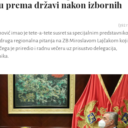
u prema državi nakon izbornih
(
392
r
vić imao je tete-a-tete susret sa specijalnim predstavni
 i druga regionalna pitanja na ZB Miroslavom Lajčakom koji
čega je priredio i radnu večeru uz prisustvo delegacija,
nika.