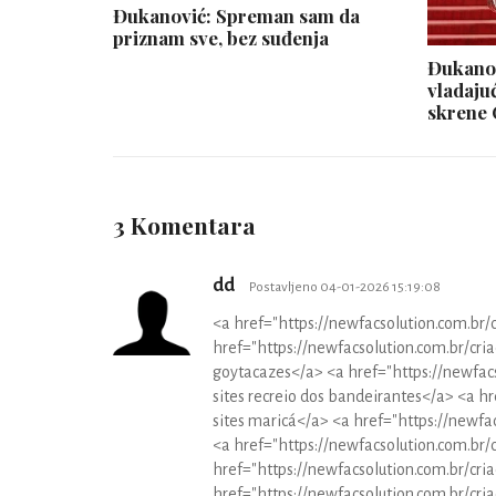
Đukanović: Spreman sam da
priznam sve, bez suđenja
Đukanov
vladaju
skrene 
3 Komentara
dd
Postavljeno 04-01-2026 15:19:08
<a href="https://newfacsolution.com.br/c
href="https://newfacsolution.com.br/cri
goytacazes</a> <a href="https://newfacs
sites recreio dos bandeirantes</a> <a hr
sites maricá</a> <a href="https://newfac
<a href="https://newfacsolution.com.br/
href="https://newfacsolution.com.br/cri
href="https://newfacsolution.com.br/criac