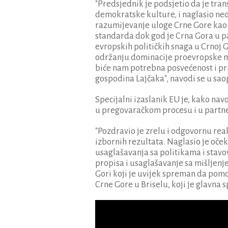
"Predsjednik je podsjetio da je tran
demokratske kulture, i naglasio ne
razumijevanje uloge Crne Gore kao 
standarda dok god je Crna Gora u p
evropskih političkih snaga u Crnoj G
održanju dominacije proevropske m
biće nam potrebna posvećenost i pr
gospodina Lajčaka", navodi se u sao
Specijalni izaslanik EU je, kako na
u pregovaračkom procesu i u partn
"Pozdravio je zrelu i odgovornu rea
izbornih rezultata. Naglasio je oček
usaglašavanja sa politikama i stavo
propisa i usaglašavanje sa mišljenj
Gori koji je uvijek spreman da pom
Crne Gore u Briselu, koji je glavna 