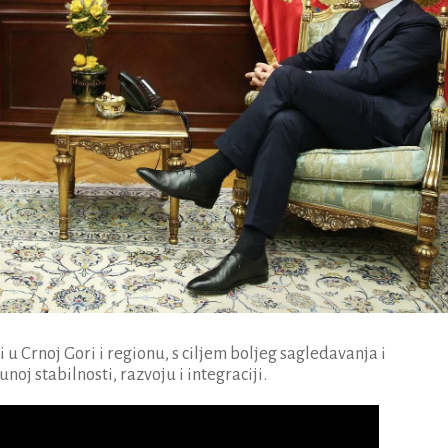
 u Crnoj Gori i regionu, s ciljem boljeg sagledavanja i
oj stabilnosti, razvoju i integraciji.