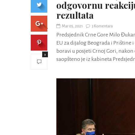
odgovornu reakcij
rezultata
Mar 05, 2021
3 Komentara
Predsjednik Crne Gore Milo Đukano
EU za dijalog Beograda i Prištine
boravi u posjeti Crnoj Gori, nakon 
3
saopšteno je iz kabineta Predsjed