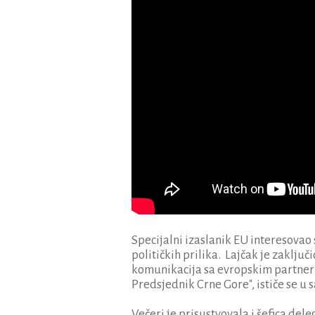
Specijalni izaslanik EU interesovao 
političkih prilika. Lajčak je zaklju
komunikacija sa evropskim partneri
Predsjednik Crne Gore", ističe se u 
Večeri je prisustvovala i šefica del