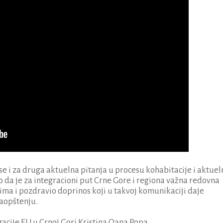
se i za druga aktuelna pitanja u procesu kohabitacije i aktuel
čio da je za integracioni put Crne Gore i regiona važna redovna
ma i pozdravio doprinos koji u takvoj komunikaciji daje
saopštenju.
egacije EU u Crnoj Gori Kristina Oana Popa.