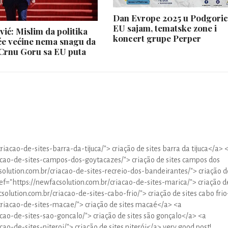
Dan Evrope 2025 u Podgoric
EU sajam, tematske zone i
ić: Mislim da politika
koncert grupe Perper
će većine nema snagu da
Crnu Goru sa EU puta
riacao-de-sites-barra-da-tijuca/"> criação de sites barra da tijuca</a> 
acao-de-sites-campos-dos-goytacazes/"> criação de sites campos dos
olution.com.br/criacao-de-sites-recreio-dos-bandeirantes/"> criação d
ef="https://newfacsolution.com.br/criacao-de-sites-marica/"> criação d
solution.com.br/criacao-de-sites-cabo-frio/"> criação de sites cabo fri
criacao-de-sites-macae/"> criação de sites macaé</a> <a
acao-de-sites-sao-goncalo/"> criação de sites são gonçalo</a> <a
ao-de-sites-niteroi/"> criação de sites niterói</a> very good post!