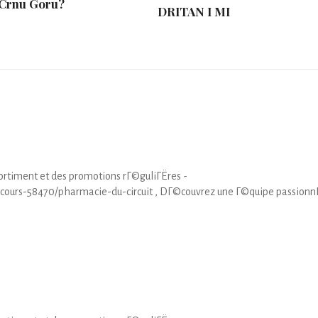
 Crnu Goru?
DRITAN I MI
rtiment et des promotions rГ©guliГЁres -
cours-58470/pharmacie-du-circuit , DГ©couvrez une Г©quipe passion