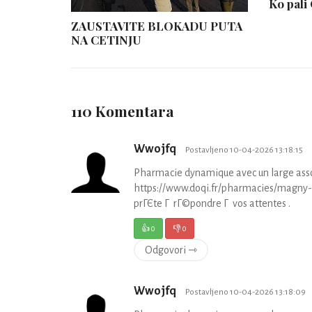
Ko pali
ZAUSTAVITE BLOKADU PUTA
NA CETINJU
110 Komentara
Wwojfq
Postavljeno 10-04-2026 13:18:15
Pharmacie dynamique avec un large asso
https://www.doqi.fr/pharmacies/magny-
prГЄte Г rГ©pondre Г vos attentes .
👍
0
👎
0
Odgovori ⇾
Wwojfq
Postavljeno 10-04-2026 13:18:09