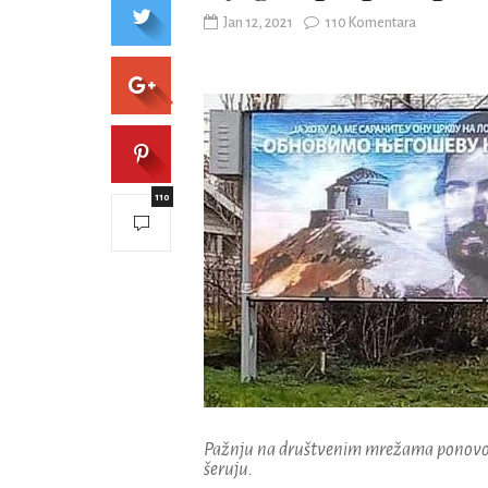
Jan 12, 2021
110 Komentara
110
Pažnju na društvenim mrežama ponovo i
šeruju.