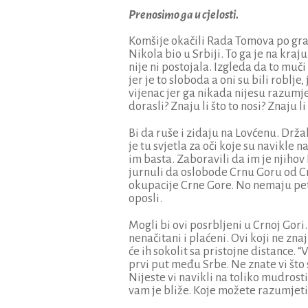
Prenosimo ga u cjelosti.
Komšije okačili Rada Tomova po gra
Nikola bio u Srbiji. To ga je na kraj
nije ni postojala. Izgleda da to muč
jer je to sloboda a oni su bili roblj
vijenac jer ga nikada nijesu razumjeli
dorasli? Znaju li što to nosi? Znaju l
Bi da ruše i zidaju na Lovćenu. Drža
je tu svjetla za oči koje su navikle 
im basta. Zaboravili da im je njihov
jurnuli da oslobode Crnu Goru od 
okupacije Crne Gore. No nemaju petlj
oposli.
Mogli bi ovi posrbljeni u Crnoj Gor
nenačitani i plaćeni. Ovi koji ne znaj
će ih sokolit sa pristojne distance. 
prvi put među Srbe. Ne znate vi što
Nijeste vi navikli na toliko mudrosti
vam je bliže. Koje možete razumjeti.