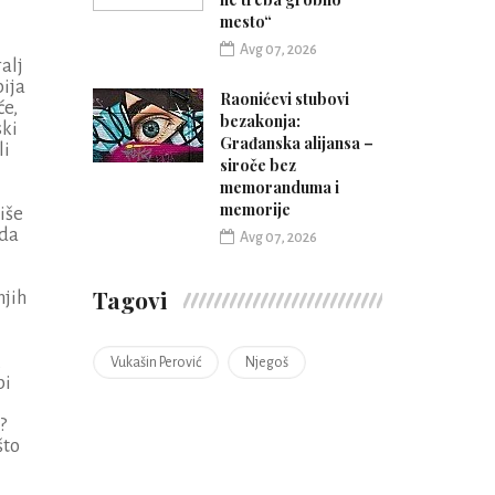
mesto“
Avg 07, 2026
alj
bija
Raonićevi stubovi
će,
bezakonja:
ski
Građanska alijansa –
li
siroče bez
memoranduma i
memorije
iše
 da
Avg 07, 2026
Tagovi
njih
,
Vukašin Perović
Njegoš
bi
?
što