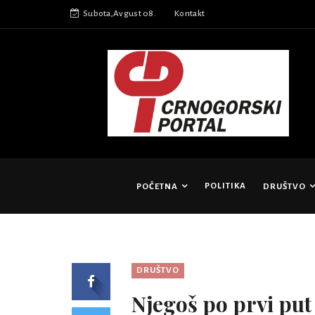
Subota,Avgust 08.
Kontakt
POLITIKA
POČETNA
DRUŠTVO
DRUŠTVO
Njegoš po prvi pu