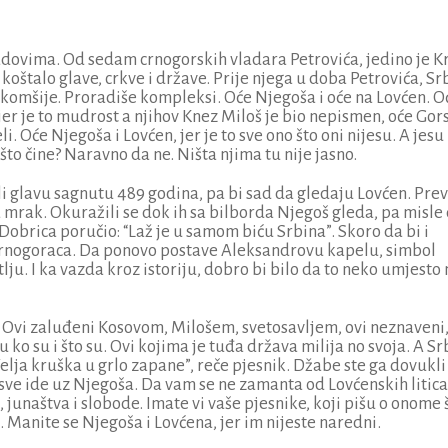
dovima. Od sedam crnogorskih vladara Petrovića, jedino je Kr
u koštalo glave, crkve i države. Prije njega u doba Petrovića, Sr
i komšije. Proradiše kompleksi. Oće Njegoša i oće na Lovćen. O
e, jer je to mudrost a njihov Knez Miloš je bio nepismen, oće Gor
. Oće Njegoša i Lovćen, jer je to sve ono što oni nijesu. A jesu 
i što čine? Naravno da ne. Ništa njima tu nije jasno.
li glavu sagnutu 489 godina, pa bi sad da gledaju Lovćen. Prev
na mrak. Okuražili se dok ih sa bilborda Njegoš gleda, pa misle
 Dobrica poručio: “Laž je u samom biću Srbina”. Skoro da bi i
Crnogoraca. Da ponovo postave Aleksandrovu kapelu, simbol
u. I ka vazda kroz istoriju, dobro bi bilo da to neko umjesto 
i. Ovi zaluđeni Kosovom, Milošem, svetosavljem, ovi neznaveni
u ko su i što su. Ovi kojima je tuđa država milija no svoja. A Sr
“Velja kruška u grlo zapane”, reče pjesnik. Džabe ste ga dovukli
 sve ide uz Njegoša. Da vam se ne zamanta od Lovćenskih litica
, junaštva i slobode. Imate vi vaše pjesnike, koji pišu o onome 
 Manite se Njegoša i Lovćena, jer im nijeste naredni.