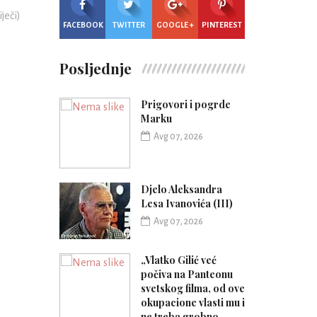
iječi)
FACEBOOK
TWITTER
GOOGLE +
PINTEREST
Posljednje
Prigovori i pogrde
Marku
Avg 07, 2026
Djelo Aleksandra
Lesa Ivanovića (III)
Avg 07, 2026
„Vlatko Gilić već
počiva na Panteonu
svetskog filma, od ove
okupacione vlasti mu i
ne treba grobno