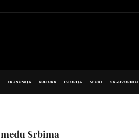
EKONOMIJA
KULTURA
ISTORIJA
SPORT
SAGOVORNICI
t među Srbima