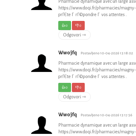
Pharmacie dynamique avec un large asso
https://www.doqi.fr/pharmacies/magny-
prГЄte Г rГ©pondre Г vos attentes .
👍
0
👎
0
Odgovori ⇾
Wwojfq
Postavljeno 10-04-2026 13:18:02
Pharmacie dynamique avec un large asso
https://www.doqi.fr/pharmacies/magny-
prГЄte Г rГ©pondre Г vos attentes .
👍
0
👎
0
Odgovori ⇾
Wwojfq
Postavljeno 10-04-2026 13:17:56
Pharmacie dynamique avec un large asso
https://www.doqi.fr/pharmacies/magny-