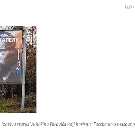
(
339
r
zaziva status Vukašina Perovića koji korisnici Facebook-a masovno