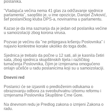
poslanika.
"Vladajuća većina nema 41 glas za održavanje sjednice
parlamenta", saopštio je, u ime opozicije, Danijel Živković,
šef poslaničkog kluba DPS-a, novinarima u parlamentu.
Kazao je da ima saznanja da je jedan od poslanika većine
u samoizolaciji zbog korona virusa.
Pozvao je većinu da "ne pribjegava kršenju Poslovnika" i
najavio konkretne korake ukoliko do toga dođe.
Sjednica je trebalo da počne u 12 sati, ali je kasnila četiri
sata, zbog sjednica skupštinskih tijela i različitog
tumačenja Poslovnika, čijim je izmjenama omogućeno
onlajn učešće u radu poslanicima koji su u samoizolaciji.
Dnevni red
Poslanici će se izjasniti o predloženim odlukama o
obrazovanju odbora za sveobuhvatnu izbornu reformu i
izmjenama Poslovnika Skupštine Crne Gore.
Na dnevnom redu je Predlog zakona o izmjeni Zakona o
radu.