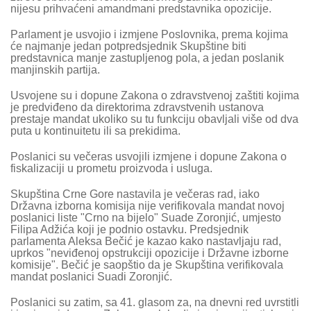
nijesu prihvaćeni amandmani predstavnika opozicije.
Parlament je usvojio i izmjene Poslovnika, prema kojima
će najmanje jedan potpredsjednik Skupštine biti
predstavnica manje zastupljenog pola, a jedan poslanik
manjinskih partija.
Usvojene su i dopune Zakona o zdravstvenoj zaštiti kojima
je predviđeno da direktorima zdravstvenih ustanova
prestaje mandat ukoliko su tu funkciju obavljali više od dva
puta u kontinuitetu ili sa prekidima.
Poslanici su večeras usvojili izmjene i dopune Zakona o
fiskalizaciji u prometu proizvoda i usluga.
Skupština Crne Gore nastavila je večeras rad, iako
Državna izborna komisija nije verifikovala mandat novoj
poslanici liste "Crno na bijelo" Suade Zoronjić, umjesto
Filipa Adžića koji je podnio ostavku. Predsjednik
parlamenta Aleksa Bečić je kazao kako nastavljaju rad,
uprkos "neviđenoj opstrukciji opozicije i Državne izborne
komisije". Bečić je saopštio da je Skupština verifikovala
mandat poslanici Suadi Zoronjić.
Poslanici su zatim, sa 41. glasom za, na dnevni red uvrstitli