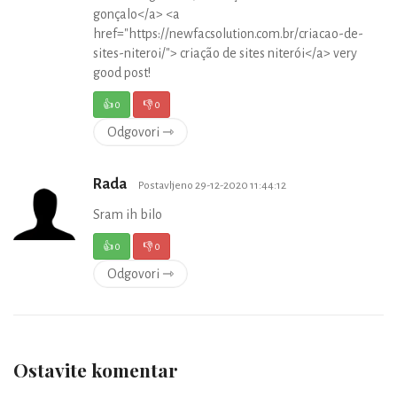
gonçalo</a> <a
href="https://newfacsolution.com.br/criacao-de-
sites-niteroi/"> criação de sites niterói</a> very
good post!
👍
0
👎
0
Odgovori ⇾
Rada
Postavljeno 29-12-2020 11:44:12
Sram ih bilo
👍
0
👎
0
Odgovori ⇾
Ostavite komentar