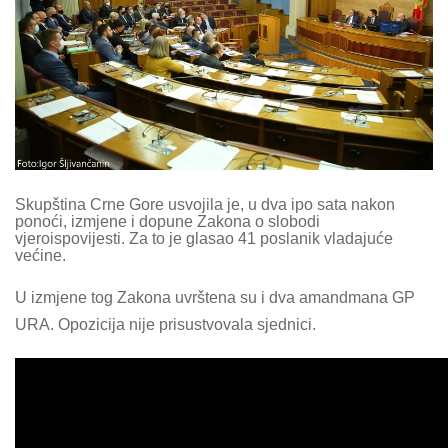
Skupština Crne Gore usvojila je, u dva ipo sata nakon
ponoći, izmjene i dopune Zakona o slobodi
vjeroispovijesti. Za to je glasao 41 poslanik vladajuće
većine.
U izmjene tog Zakona uvrštena su i dva amandmana GP
URA. Opozicija nije prisustvovala sjednici.