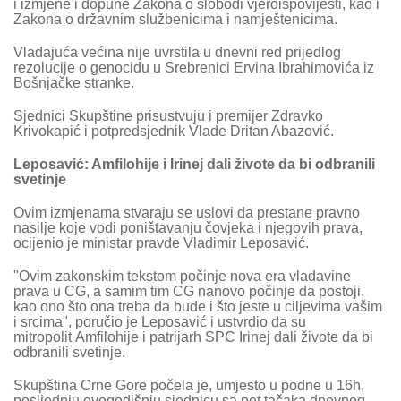
i izmjene i dopune Zakona o slobodi vjeroispovijesti, kao i
Zakona o državnim službenicima i namještenicima.
Vladajuća većina nije uvrstila u dnevni red prijedlog
rezolucije o genocidu u Srebrenici Ervina Ibrahimovića iz
Bošnjačke stranke.
Sjednici Skupštine prisustvuju i premijer Zdravko
Krivokapić i potpredsjednik Vlade Dritan Abazović.
Leposavić: Amfilohije i Irinej dali živote da bi odbranili
svetinje
Ovim izmjenama stvaraju se uslovi da prestane pravno
nasilje koje vodi poništavanju čovjeka i njegovih prava,
ocijenio je ministar pravde Vladimir Leposavić.
"Ovim zakonskim tekstom počinje nova era vladavine
prava u CG, a samim tim CG nanovo počinje da postoji,
kao ono što ona treba da bude i što jeste u ciljevima vašim
i srcima", poručio je Leposavić i ustvrdio da su
mitropolit Amfilohije i patrijarh SPC Irinej dali živote da bi
odbranili svetinje.
Skupština Crne Gore počela je, umjesto u podne u 16h,
posljednju ovogodišnju sjednicu sa pet tačaka dnevnog