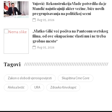
Vujović: Rekonstrukcija Vlade potvrdila da je
Mandić najuticajniji akter većine, biće novih
pregrupisavanja na političkoj sceni
Avg 05, 2026
„Vlatko Gilić već počiva na Panteonu svetskog
filma, od ove okupacione vlasti mu i ne treba
grobno mesto“
Avg 05, 2026
Tagovi
Zakon o slobodi vjeroispovijesti
Skupština Crne Gore
Aleksa bečić
URA
Zdravko Krivokapić