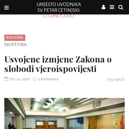
UMJESTO UVODNIKA
SV. PETAR CETINJSKI:
"O, CRNOGORCI"
POLITIKA
SKUPŠTINA
Usvojene izmjene Zakona o
slobodi vjeroispovijesti
Dec 29, 2020
2 Komentara
(
733
riječi)