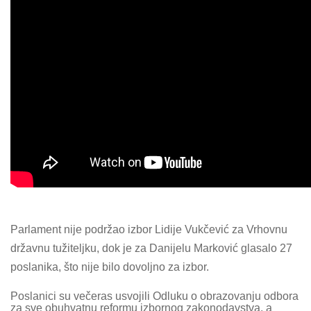
Parlament nije podržao izbor Lidije Vukčević za Vrhovnu
državnu tužiteljku, dok je za Danijelu Marković glasalo 27
poslanika, što nije bilo dovoljno za izbor.
Poslanici su večeras usvojili Odluku o obrazovanju odbora
za sve obuhvatnu reformu izbornog zakonodavstva, a