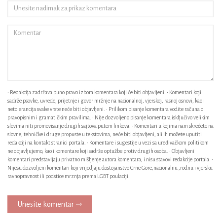
• Redakcija zadržava puno pravo izbora komentara koji će biti objavljeni. • Komentari koji
sadrže psovke, uvrede, prijetnje i govor mržnje na nacionalnoj, vjerskoj, rasnoj osnovi, kao i
netolerancija svake vrste neće biti objavljeni. • Prilikom pisanje komentara vodite računa o
pravopisnim i gramatičkim pravilima. • Nije dozvoljeno pisanje komentara isključivo velikim
slovima niti promovisanje drugih sajtova putem linkova. • Komentari u kojima nam skrećete na
slovne, tehničke i druge propuste u tekstovima, neće biti objavljeni, ali ih možete uputiti
redakciji na kontakt stranici portala. • Komentare i sugestije u vezi sa uređivačkom politikom
ne objavljujemo, kao i komentare koji sadrže optužbe protiv drugih osoba. • Objavljeni
komentari predstavljaju privatno mišljenje autora komentara, i nisu stavovi redakcije portala. •
Nijesu dozvoljeni komentari koji vrijedjaju dostojanstvo Crne Gore,nacionalnu ,rodnu i vjersku
ravnopravnost ili podstice mrznja prema LGBT poulaciji.
Unesite komentar ⇾