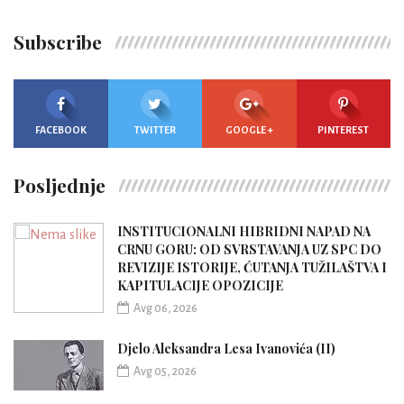
Subscribe
FACEBOOK
TWITTER
GOOGLE +
PINTEREST
Posljednje
INSTITUCIONALNI HIBRIDNI NAPAD NA
CRNU GORU: OD SVRSTAVANJA UZ SPC DO
REVIZIJE ISTORIJE, ĆUTANJA TUŽILAŠTVA I
KAPITULACIJE OPOZICIJE
Avg 06, 2026
Djelo Aleksandra Lesa Ivanovića (II)
Avg 05, 2026