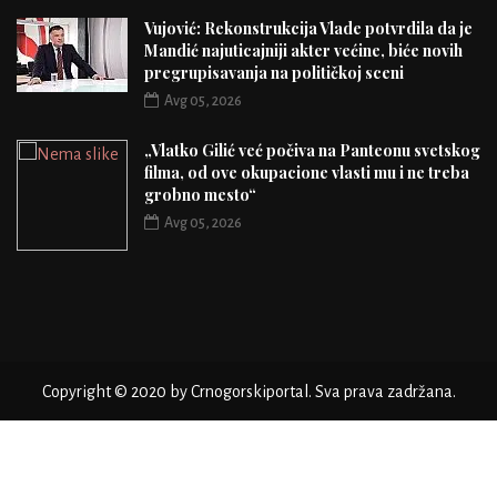
Vujović: Rekonstrukcija Vlade potvrdila da je
Mandić najuticajniji akter većine, biće novih
pregrupisavanja na političkoj sceni
Avg 05, 2026
„Vlatko Gilić već počiva na Panteonu svetskog
filma, od ove okupacione vlasti mu i ne treba
grobno mesto“
Avg 05, 2026
Copyright © 2020 by Crnogorskiportal. Sva prava zadržana.