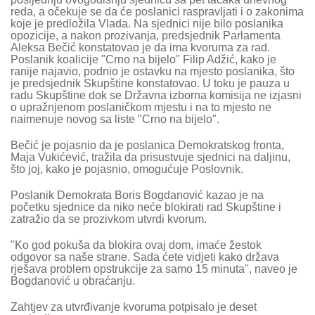
reda, a očekuje se da će poslanici raspravljati i o zakonima
koje je predložila Vlada. Na sjednici nije bilo poslanika
opozicije, a nakon prozivanja, predsjednik Parlamenta
Aleksa Bečić konstatovao je da ima kvoruma za rad.
Poslanik koalicije "Crno na bijelo" Filip Adžić, kako je
ranije najavio, podnio je ostavku na mjesto poslanika, što
je predsjednik Skupštine konstatovao. U toku je pauza u
radu Skupštine dok se Državna izborna komisija ne izjasni
o upražnjenom poslaničkom mjestu i na to mjesto ne
naimenuje novog sa liste "Crno na bijelo".
Bečić je pojasnio da je poslanica Demokratskog fronta,
Maja Vukićević, tražila da prisustvuje sjednici na daljinu,
što joj, kako je pojasnio, omogućuje Poslovnik.
Poslanik Demokrata Boris Bogdanović kazao je na
početku sjednice da niko neće blokirati rad Skupštine i
zatražio da se prozivkom utvrdi kvorum.
"Ko god pokuša da blokira ovaj dom, imaće žestok
odgovor sa naše strane. Sada ćete vidjeti kako država
rješava problem opstrukcije za samo 15 minuta", naveo je
Bogdanović u obraćanju.
Zahtjev za utvrđivanje kvoruma potpisalo je deset