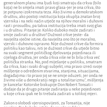
generalnom planu ima ljudi koji smatraju da crkva (bilo
koja) ne bi smjela imati pravo glasa-jer je ona crkva, što
je potpuno izokrenuta teza. Ako živimo u demokratskom
društvu, ako postoji institucija koja okuplja znatan broj
vjernika i na neki način utječe na njihov moralni i duhovni
rast i prosudbu, pa takva institucija treba imati svoj glas
i u društvu. Pitanje je: Koliko duboko može zadirati i
smije zadirati u društvo? Dužnost crkve jeste- da
navješta vječne istine, da navješta ono što je moralno,
vjerski i duhovno ispravno. Nije dužnost crkve da formira
politiku kao takvu, niti je dužnost crkve da utječe bitno
na svaki segment političkog djelovanja pojedinaca ili
cijeloga društva, jer onda crkva više ne bi bila crkva već
politička stranka. No, pod miješanje u politiku, smatram
da crkva, kao i svaki drugi subjekt, ima pravo izreći svoje
mišljenje o određenim stvarima, stanjima, situacijama,
događajima i to pravo joj se ne smije oduzeti, jer onda ne
živimo više u demokratiji nego u totalitarizmu", mišljenja
je kancelar Kotorske biskupije Don Robert Tonsati i
dodaje da je drugo pitanje zadiranja u neke pojedinosti
u koje crkva ipak ne bi trebala zadirati u tolikoj mjeri.
Zakon o slobodi vjeroispovijesti, za Tonsatija, nije