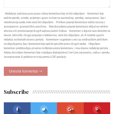
• Redakcija zadržava puno pravo izbora komentara koji će biti objavljeni. • Komentari koji
sadrže psovke, uvrede, prijetnje i govor mržnje na nacionalnoj, vjerskoj, rasnoj osnovi, kao i
netolerancija svake vrste neće biti objavljeni. • Prilikom pisanje komentara vodite računa o
pravopisnim i gramatičkim pravilima. • Nije dozvoljeno pisanje komentara isključivo velikim
slovima niti promovisanje drugih sajtova putem linkova. • Komentari u kojima nam skrećete na
slovne, tehničke i druge propuste u tekstovima, neće biti objavljeni, ali ih možete uputiti
redakciji na kontakt stranici portala. • Komentare i sugestije u vezi sa uređivačkom politikom
ne objavljujemo, kao i komentare koji sadrže optužbe protiv drugih osoba. • Objavljeni
komentari predstavljaju privatno mišljenje autora komentara, i nisu stavovi redakcije portala. •
Nijesu dozvoljeni komentari koji vrijedjaju dostojanstvo Crne Gore,nacionalnu ,rodnu i vjersku
ravnopravnost ili podstice mrznja prema LGBT poulaciji.
Unesite komentar ⇾
Subscribe