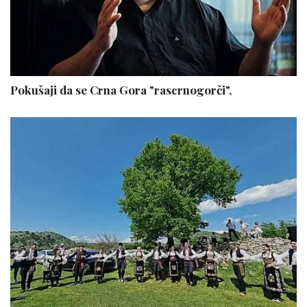
Pokušaji da se Crna Gora "rascrnogorči",