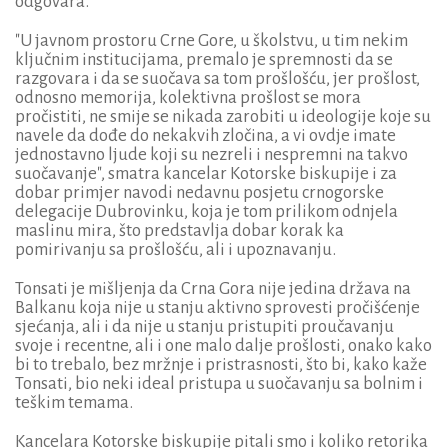
odgovara.
"U javnom prostoru Crne Gore, u školstvu, u tim nekim
ključnim institucijama, premalo je spremnosti da se
razgovara i da se suočava sa tom prošlošću, jer prošlost,
odnosno memorija, kolektivna prošlost se mora
pročistiti, ne smije se nikada zarobiti u ideologije koje su
navele da dođe do nekakvih zločina, a vi ovdje imate
jednostavno ljude koji su nezreli i nespremni na takvo
suočavanje", smatra kancelar Kotorske biskupije i za
dobar primjer navodi nedavnu posjetu crnogorske
delegacije Dubrovinku, koja je tom prilikom odnjela
maslinu mira, što predstavlja dobar korak ka
pomirivanju sa prošlošću, ali i upoznavanju.
Tonsati je mišljenja da Crna Gora nije jedina država na
Balkanu koja nije u stanju aktivno sprovesti pročišćenje
sjećanja, ali i da nije u stanju pristupiti proučavanju
svoje i recentne, ali i one malo dalje prošlosti, onako kako
bi to trebalo, bez mržnje i pristrasnosti, što bi, kako kaže
Tonsati, bio neki ideal pristupa u suočavanju sa bolnim i
teškim temama.
Kancelara Kotorske biskupije pitali smo i koliko retorika