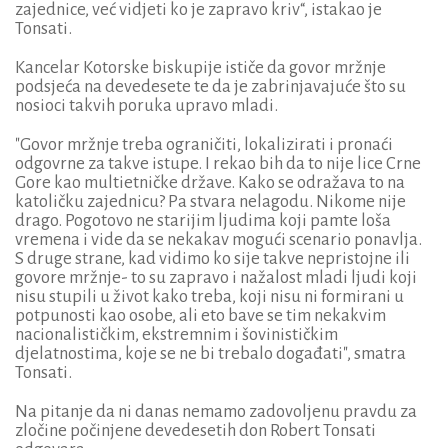
zajednice, već vidjeti ko je zapravo kriv“, istakao je
Tonsati.
Kancelar Kotorske biskupije ističe da govor mržnje
podsjeća na devedesete te da je zabrinjavajuće što su
nosioci takvih poruka upravo mladi.
"Govor mržnje treba ograničiti, lokalizirati i pronaći
odgovrne za takve istupe. I rekao bih da to nije lice Crne
Gore kao multietničke države. Kako se odražava to na
katoličku zajednicu? Pa stvara nelagodu. Nikome nije
drago. Pogotovo ne starijim ljudima koji pamte loša
vremena i vide da se nekakav mogući scenario ponavlja.
S druge strane, kad vidimo ko sije takve nepristojne ili
govore mržnje- to su zapravo i nažalost mladi ljudi koji
nisu stupili u život kako treba, koji nisu ni formirani u
potpunosti kao osobe, ali eto bave se tim nekakvim
nacionalističkim, ekstremnim i šovinističkim
djelatnostima, koje se ne bi trebalo događati", smatra
Tonsati.
Na pitanje da ni danas nemamo zadovoljenu pravdu za
zločine počinjene devedesetih don Robert Tonsati