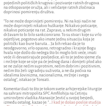
pojedinih političkih krugova i pozivanje ratnih drugova
na otkopavanje oružja, ali i veličanje ratnih zločinaca
doprinosi pomirenju društva.
"To ne može doprinijeti pomirenju. Ni na koji način ne
može doprinijeti nikakvo huškanje. Nikakvo poticanje,
nikakvo poticanje na rat. Zapravo, u nekim drugim
državam to bi bilo sankcionirano. To su stvari koje su vrlo
osjetljive, pogotovo ako imate jednu situaciju koja je
politički kao bure baruta... Ja bih rekao da je to
neodgovorno, vrlo opasno, retrogradno i krajnje Bogu
hvala nije došlo do nečega što bi moglo biti veće, imati
veće ili devastirajuće posljedice, ali to je jedno sjeme zla
i mržnje koje se sije pa će jednog dana i donijeti plod ako
se ne zalije nečim suprotnim, nečim dobrim i pozitivnim,
nečim što želi izgradnju suživota, a ne da počiva na
idealima šovinizma, nacionalizma, mržnje i svega
ostalog", istakao je Tonsati.
Komentarišući to što je tokom svete arhijerejske liturgije
na sahrani mitropolita SPC Amfilohija na Cetinju
umirovljeni vladika Atanasije Jevtić u svojoj besjedi,
između ostalog, kazao je: "...
I kad je došao poslije studija