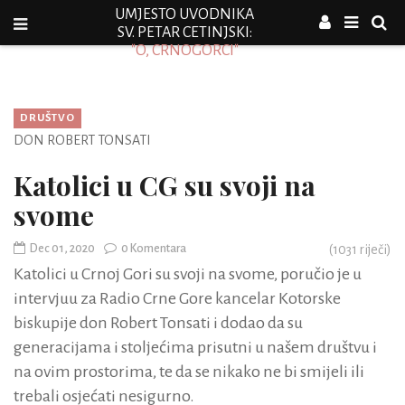
UMJESTO UVODNIKA
SV. PETAR CETINJSKI:
"O, CRNOGORCI"
DRUŠTVO
DON ROBERT TONSATI
Katolici u CG su svoji na
svome
Dec 01, 2020
0 Komentara
(
1031
riječi)
Katolici u Crnoj Gori su svoji na svome, poručio je u
intervjuu za Radio Crne Gore kancelar Kotorske
biskupije don Robert Tonsati i dodao da su
generacijama i stoljećima prisutni u našem društvu i
na ovim prostorima, te da se nikako ne bi smijeli ili
trebali osjećati nesigurno.