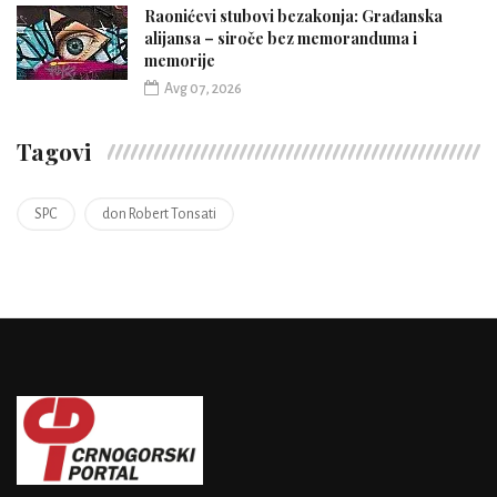
Raonićevi stubovi bezakonja: Građanska
alijansa – siroče bez memoranduma i
memorije
Avg 07, 2026
Tagovi
SPC
don Robert Tonsati