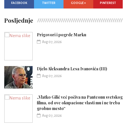
FACEBOOK
TWITTER
GOOGLE +
PINTEREST
Posljednje
Prigovori i pogrde Marku
Avg 07, 2026
Djelo Aleksandra Lesa Ivanovića (III)
Avg 07, 2026
„Vlatko Gilić već počiva na Panteonu svetskog
filma, od ove okupacione vlasti mu i ne treba
grobno mesto“
Avg 07, 2026