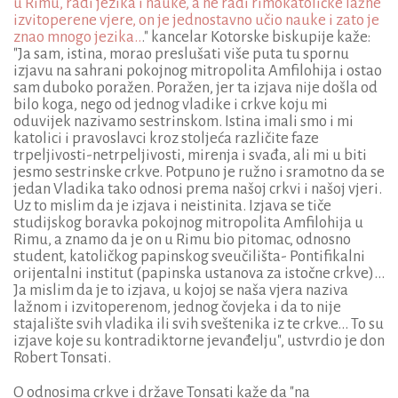
u Rimu, radi jezika i nauke, a ne radi rimokatoličke lažne
izvitoperene vjere, on je jednostavno učio nauke i zato je
znao mnogo jezika..
." kancelar Kotorske biskupije kaže:
"Ja sam, istina, morao preslušati više puta tu spornu
izjavu na sahrani pokojnog mitropolita Amfilohija i ostao
sam duboko poražen. Poražen, jer ta izjava nije došla od
bilo koga, nego od jednog vladike i crkve koju mi
oduvijek nazivamo sestrinskom. Istina imali smo i mi
katolici i pravoslavci kroz stoljeća različite faze
trpeljivosti-netrpeljivosti, mirenja i svađa, ali mi u biti
jesmo sestrinske crkve. Potpuno je ružno i sramotno da se
jedan Vladika tako odnosi prema našoj crkvi i našoj vjeri.
Uz to mislim da je izjava i neistinita. Izjava se tiče
studijskog boravka pokojnog mitropolita Amfilohija u
Rimu, a znamo da je on u Rimu bio pitomac, odnosno
student, katoličkog papinskog sveučilišta- Pontifikalni
orijentalni institut (papinska ustanova za istočne crkve)...
Ja mislim da je to izjava, u kojoj se naša vjera naziva
lažnom i izvitoperenom, jednog čovjeka i da to nije
stajalište svih vladika ili svih sveštenika iz te crkve... To su
izjave koje su kontradiktorne jevanđelju", ustvrdio je don
Robert Tonsati.
O odnosima crkve i države Tonsati kaže da "na