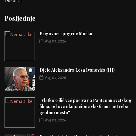
Dokolica
Posljednje
Prigovori i pogrde Marku
Avg 07, 2026
Djelo Aleksandra Lesa Ivanovića (III)
Avg 07, 2026
„Vlatko Gilić već počiva na Panteonu svetskog
filma, od ove okupacione vlasti mu i ne treba
grobno mesto“
Avg 07, 2026