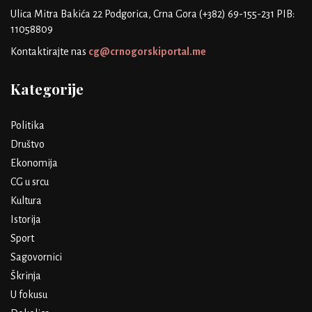
Ulica Mitra Bakića 22
Podgorica, Crna Gora
(+382) 69-155-231
PIB:
11058809
Kontaktirajte nas
cg@crnogorskiportal.me
Kategorije
Politika
Društvo
Ekonomija
CG u srcu
Kultura
Istorija
Sport
Sagovornici
Škrinja
U fokusu