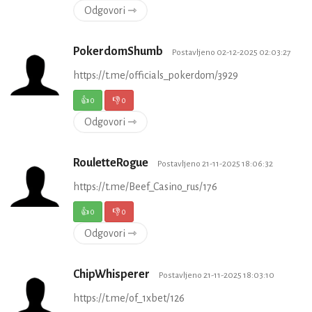
Odgovori ⇾
PokerdomShumb
Postavljeno 02-12-2025 02:03:27
https://t.me/officials_pokerdom/3929
👍
0
👎
0
Odgovori ⇾
RouletteRogue
Postavljeno 21-11-2025 18:06:32
https://t.me/Beef_Casino_rus/176
👍
0
👎
0
Odgovori ⇾
ChipWhisperer
Postavljeno 21-11-2025 18:03:10
https://t.me/of_1xbet/126