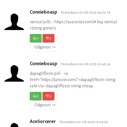
Connieboasp
Postavljeno 25-08-2025 04:07:18
xenical pills - https://asacostat.com/# buy xenical
120mg generic
👍
0
👎
0
Odgovori ⇾
Connieboasp
Postavljeno 22-08-2025 03:46:34
dapagliflozin pill - <a
href="https://janozin.com/">dapagliflozin 10mg
sale</a> dapagliflozin 10mg cheap
👍
0
👎
0
Odgovori ⇾
AceSorcerer
Postavljeno 21-08-2025 19:44:56