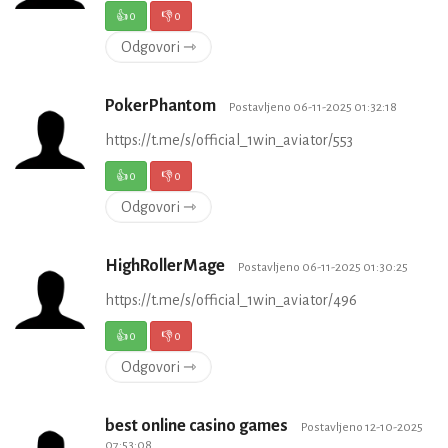
👍
0
👎
0
Odgovori ⇾
PokerPhantom
Postavljeno 06-11-2025 01:32:18
https://t.me/s/official_1win_aviator/553
👍
0
👎
0
Odgovori ⇾
HighRollerMage
Postavljeno 06-11-2025 01:30:25
https://t.me/s/official_1win_aviator/496
👍
0
👎
0
Odgovori ⇾
best online casino games
Postavljeno 12-10-2025
07:53:08