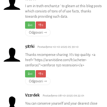
I am in truth enchant‚e ' to gleam at this blog posts
which consists of tons of of use facts, thanks
towards providing such data.
👍
0
👎
0
Odgovori ⇾
587ki
Postavljeno 10-10-2025 05:39:10
Thanks recompense sharing. It’s top quality. <a
href="https://aranitidine.com/fr/acheter-
cenforce/">cenforce 150 recensioni</a>
👍
0
👎
0
Odgovori ⇾
Vzzrdek
Postavljeno 08-10-2025 09:22:01
You can conserve yourself and your dearest close