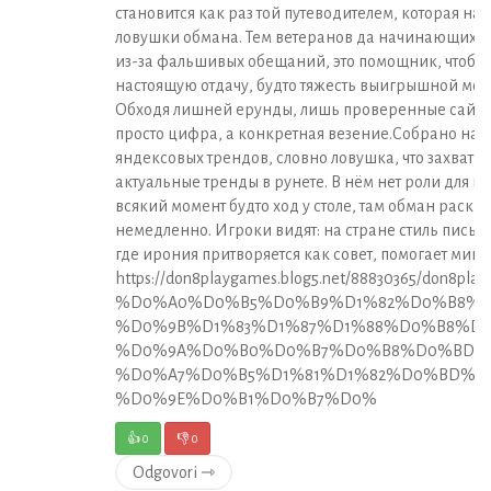
становится как раз той путеводителем, которая на
ловушки обмана. Тем ветеранов да начинающих, ч
из-за фальшивых обещаний, это помощник, чтоб о
настоящую отдачу, будто тяжесть выигрышной мон
Обходя лишней ерунды, лишь проверенные сайты, 
просто цифра, а конкретная везение.Собрано на 
яндексовых трендов, словно ловушка, что захваты
актуальные тренды в рунете. В нём нет роли для 
всякий момент будто ход у столе, там обман раскр
немедленно. Игроки видят: на стране стиль письм
где ирония притворяется как совет, помогает мин
https://don8playgames.blog5.net/88830365/don8play-
%D0%A0%D0%B5%D0%B9%D1%82%D0%B8%D
%D0%9B%D1%83%D1%87%D1%88%D0%B8%D1
%D0%9A%D0%B0%D0%B7%D0%B8%D0%BD%D0
%D0%A7%D0%B5%D1%81%D1%82%D0%BD%D
%D0%9E%D0%B1%D0%B7%D0%
👍
0
👎
0
Odgovori ⇾