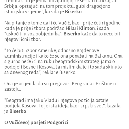
trenutak. To je jedna iluzija kojoj će se stati na kraj, ali
Srbija, opstajući na tom projektu, gubi dragocjeno
istorijsko vrijeme'', kazala je
Biserko
.
Na pitanje o tome da li će Vučić, kao i prije četiri godine
kada je prije izbora podržao
Hilari Klinton
, i sada
''uskočiti u voz pobjednika'',
Biserko
kaže da to neće biti
njegov lični izbor.
''To će biti izbor Amerike, odnosno Bajdenove
administracije i kako će se ona ponašati na Balkanu. Ona
sigurno neće ići na ruku beogradskim strategijama o
podejeli Bosne i Kosova. Ja mislim da je i to sada skinuto
sa dnevnog reda'', rekla je Biserko.
Ona je ocijenila da su pregovori Beograda i Prištine u
zastoju.
''Beograd ima jaku Vladu i njegova pozicija ostaje
podjela Kosova. To je ista ideja kao i srpski svet'', kazala
je
Biserko
.
O Vučićevoj posjeti Podgorici