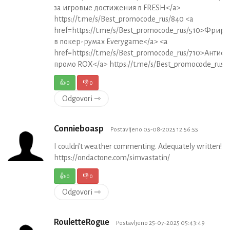
за игровые достижения в FRESH</a>
https://t.me/s/Best_promocode_rus/840 <a
href=https://t.me/s/Best_promocode_rus/510>Фрир
в покер-румах Everygame</a> <a
href=https://t.me/s/Best_promocode_rus/710>Антиф
промо ROX</a> https://t.me/s/Best_promocode_rus/
👍
0
👎
0
Odgovori ⇾
Connieboasp
Postavljeno 05-08-2025 12:56:55
I couldn’t weather commenting. Adequately written!
https://ondactone.com/simvastatin/
👍
0
👎
0
Odgovori ⇾
RouletteRogue
Postavljeno 25-07-2025 05:43:49