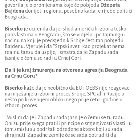
govorila je o promjenama koje će pobjeda
Džozefa
Bajdena
donijeti regionu, posebno kada je riječ o politici
Beograda.
Biserko
je ocijenila da je ishod američkih izbora teško
pao vlastima u Beogradu, što se vidjelo i po tajmingu i
načinu na koji je predsjednik Srbije čestitao pobjedu
Bajdenu. Vjeruje i da ''Srpski svet'' kao projekat nema
realnu šansu da uspije, i smatra da je Zapadu sada
jasnije o čemu se radi u Crnoj Gori.
Da li je kraj žmurenju na otvorenu agresiju Beograda
na Crnu Goru?
Biserko
kaže da je neobično da EU i OEBS nije reagovao
na miješanje u izborni proces Srbije, SPC ali i Rusije u
nešto prikrivenijem obliku nego prije četiri godine u
izborni proces.
''Mislim da je i Zapadu sada jasnije o čemu se tu radu.
Oni su prije svega pratili principe o smjenjivosti vlasti i u
tom smislu su podržali određene aktere koji su sada
skrajnuti. Zapadne zemlje će se sada potruditi da