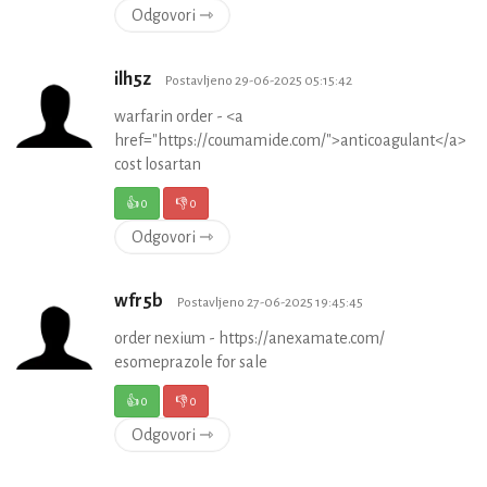
Odgovori ⇾
ilh5z
Postavljeno 29-06-2025 05:15:42
warfarin order - <a
href="https://coumamide.com/">anticoagulant</a>
cost losartan
👍
0
👎
0
Odgovori ⇾
wfr5b
Postavljeno 27-06-2025 19:45:45
order nexium - https://anexamate.com/
esomeprazole for sale
👍
0
👎
0
Odgovori ⇾