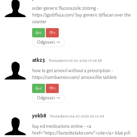
order generic fluconazole 200mg -
https://gpdifluca.com/ buy generic diflucan over the
counter
👍
0
👎
0
Odgovori ⇾
atk23
Postavljeno 05-07-2025 10:26:58
how to get amoxil without a prescription -
https://combamoxi.com/ amoxicillin tablets
👍
0
👎
0
Odgovori ⇾
yokb8
Postavljeno 04-07-2025 02:10:06
buy ed medications online - <a
href="https://fastedtotake.com/">site</a> blue pill