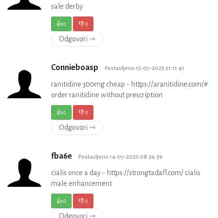
sale derby
👍
0
👎
0
Odgovori ⇾
Connieboasp
Postavljeno 15-07-2025 21:11:41
ranitidine 300mg cheap - https://aranitidine.com/#
order ranitidine without prescription
👍
0
👎
0
Odgovori ⇾
fba6e
Postavljeno 14-07-2025 08:34:39
cialis once a day - https://strongtadafl.com/ cialis
male enhancement
👍
0
👎
0
Odgovori ⇾