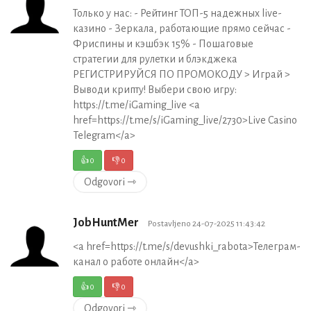
Только у нас: - Рейтинг ТОП-5 надежных live-
казино - Зеркала, работающие прямо сейчас -
Фриспины и кэшбэк 15% - Пошаговые
стратегии для рулетки и блэкджека
РЕГИСТРИРУЙСЯ ПО ПРОМОКОДУ > Играй >
Выводи крипту! Выбери свою игру:
https://t.me/iGaming_live <a
href=https://t.me/s/iGaming_live/2730>Live Casino
Telegram</a>
👍
0
👎
0
Odgovori ⇾
JobHuntMer
Postavljeno 24-07-2025 11:43:42
<a href=https://t.me/s/devushki_rabota>Телеграм-
канал о работе онлайн</a>
👍
0
👎
0
Odgovori ⇾