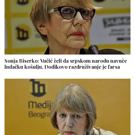
Sonja Biserko: Vučić želi da srpskom narodu navuče
ludačku košulju, Dodikovo razdruživanje je farsa