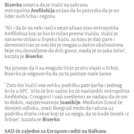
Biserko
smatra da je Vučić na sahranu
mitropolita
Amfilohija
otišao da bi potvrdio da je on
lider svih Srba i regonu.
''Ali i da bi na neki način neutralisao stav mitropolita
Amfilohija koji je bio kritičan prema Vučiću. Vučić je
naravno otišao u Srpsku kuću, za koju je dao pare i
demonstrirao je ono što je mogao u datim okolnostima.
Nije mu dozvoljeno da drži govor, mada je to jako želio'',
kazala je
Biserko
.
Na pitanje da li su moguće litije protiv vlasti u Srbiji,
Biserko je odgovorila da za to postoje male šanse.
''Zato što Vučić ima veliku podršku patrijarha i jednog
krila u SPC. Vrlo će biti važno ko će naslijediti mitropolita
Amfilohija, Crnogorci i vaši sveštenici se nadaju da će oni
to dobiti, najvjerovatnije
Joanikije
. Međutim Sinod će
donijeti odluku, znači Boegrad može da računa uz
podršku dijela crkve koji je uz njega, da to bude čovjek iz
Srbije'', kazala je
Biserko
.
SAD će zajedno sa Evropom raditi na Balkanu