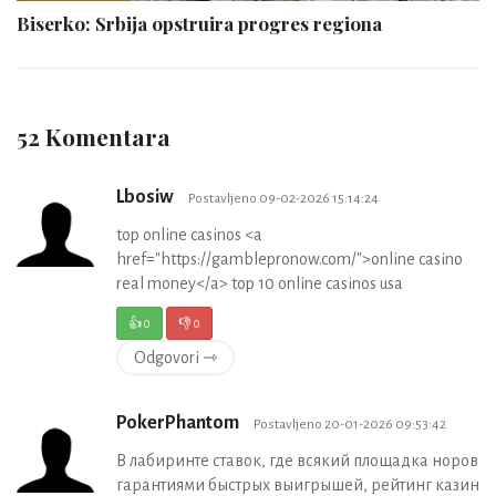
Biserko: Srbija opstruira progres regiona
52 Komentara
Lbosiw
Postavljeno 09-02-2026 15:14:24
top online casinos <a
href="https://gamblepronow.com/">online casino
real money</a> top 10 online casinos usa
👍
0
👎
0
Odgovori ⇾
PokerPhantom
Postavljeno 20-01-2026 09:53:42
В лабиринте ставок, где всякий площадка норовит
гарантиями быстрых выигрышей, рейтинг казино 