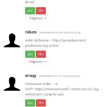
for ed
👍
0
👎
0
Odgovori ⇾
76bcm
Postavljeno 02-07-2025 22:22:24
order deltasone - https://apreplson.com/
prednisone buy online
👍
0
👎
0
Odgovori ⇾
w1aqy
Postavljeno 01-07-2025 03:02:51
meloxicam order - <a
href="https://moboxsin.com/">mobo sin</a> buy
meloxicam 7.5mg for sale
👍
0
👎
0