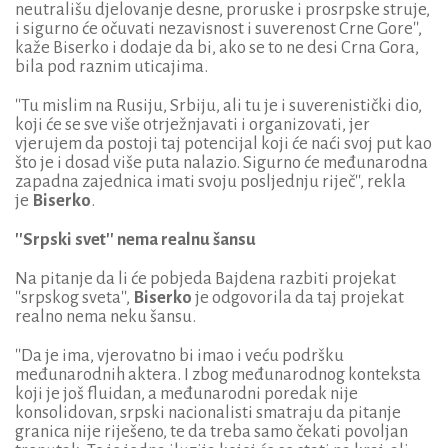
neutrališu djelovanje desne, proruske i prosrpske struje,
i sigurno će očuvati nezavisnost i suverenost Crne Gore'',
kaže Biserko i dodaje da bi, ako se to ne desi Crna Gora,
bila pod raznim uticajima.
''Tu mislim na Rusiju, Srbiju, ali tu je i suverenistički dio,
koji će se sve više otrježnjavati i organizovati, jer
vjerujem da postoji taj potencijal koji će naći svoj put kao
što je i dosad više puta nalazio. Sigurno će međunarodna
zapadna zajednica imati svoju posljednju riječ'', rekla
je
Biserko
.
''Srpski svet'' nema realnu šansu
Na pitanje da li će pobjeda Bajdena razbiti projekat
''srpskog sveta'',
Biserko
je odgovorila da taj projekat
realno nema neku šansu.
''Da je ima, vjerovatno bi imao i veću podršku
međunarodnih aktera. I zbog međunarodnog konteksta
koji je još fluidan, a međunarodni poredak nije
konsolidovan, srpski nacionalisti smatraju da pitanje
granica nije riješeno, te da treba samo čekati povoljan