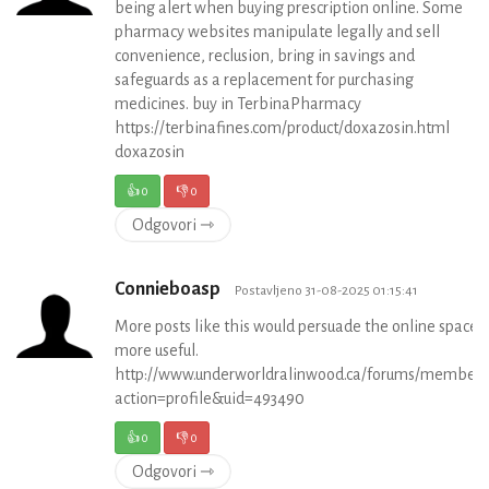
being alert when buying prescription online. Some
pharmacy websites manipulate legally and sell
convenience, reclusion, bring in savings and
safeguards as a replacement for purchasing
medicines. buy in TerbinaPharmacy
https://terbinafines.com/product/doxazosin.html
doxazosin
👍
0
👎
0
Odgovori ⇾
Connieboasp
Postavljeno 31-08-2025 01:15:41
More posts like this would persuade the online space
more useful.
http://www.underworldralinwood.ca/forums/member.
action=profile&uid=493490
👍
0
👎
0
Odgovori ⇾