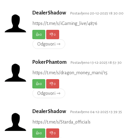
DealerShadow
Postavljeno 20-12-2025 18:30:00
https://t.me/s/iGaming_live/4876
👍
0
👎
0
Odgovori ⇾
PokerPhantom
Postavljeno 13-12-2025 18:57:30
https://t.me/s/dragon_money_mani/15
👍
0
👎
0
Odgovori ⇾
DealerShadow
Postavljeno 04-12-2025 13:39:35
https://t.me/s/Starda_officials
👍
0
👎
0