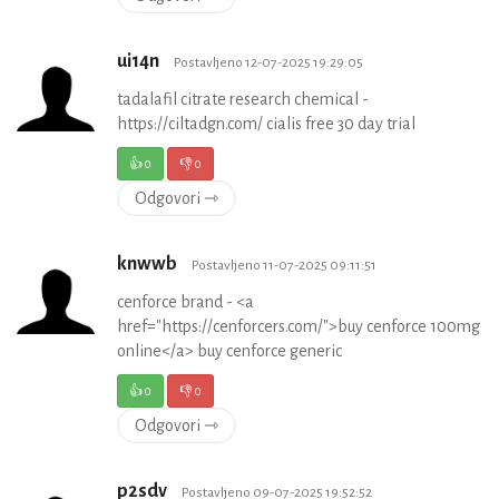
ui14n
Postavljeno 12-07-2025 19:29:05
tadalafil citrate research chemical -
https://ciltadgn.com/ cialis free 30 day trial
👍
0
👎
0
Odgovori ⇾
knwwb
Postavljeno 11-07-2025 09:11:51
cenforce brand - <a
href="https://cenforcers.com/">buy cenforce 100mg
online</a> buy cenforce generic
👍
0
👎
0
Odgovori ⇾
p2sdv
Postavljeno 09-07-2025 19:52:52