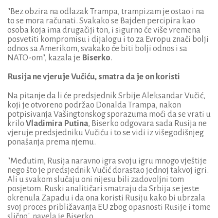
''Bez obzira na odlazak Trampa, trampizam je ostao i na
to se mora računati. Svakako se Bajden percipira kao
osoba koja ima drugačiji ton, i sigurno će više vremena
posvetiti kompromisu i dijalogu i to za Evropu znači bolji
odnos sa Amerikom, svakako će biti bolji odnos i sa
NATO-om'', kazala je
Biserko
.
Rusija ne vjeruje Vučiću, smatra da je on koristi
Na pitanje da li će predsjednik Srbije Aleksandar Vučić,
koji je otvoreno podržao Donalda Trampa, nakon
potpisivanja Vašingtonskog sporazuma moći da se vrati u
krilo
Vladimira Putina
, Biserko odgovara sada Rusija ne
vjeruje predsjedniku Vučiću i to se vidi iz višegodišnjeg
ponašanja prema njemu.
''Međutim, Rusija naravno igra svoju igru mnogo vještije
nego što je predsjednik Vučić dorastao jednoj takvoj igri.
Ali u svakom slučaju oni nijesu bili zadovoljni tom
posjetom. Ruski analitičari smatraju da Srbija se jeste
okrenula Zapadu i da ona koristi Rusiju kako bi ubrzala
svoj proces približavanja EU zbog opasnosti Rusije i tome
slično", navela je Biserko.