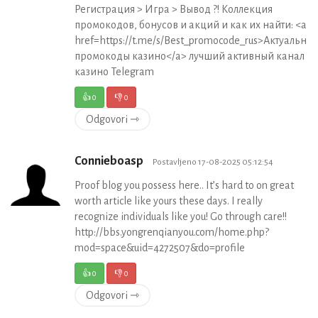
Регистрация > Игра > Вывод ?! Коллекция
промокодов, бонусов и акций и как их найти: <a
href=https://t.me/s/Best_promocode_rus>Актуальны
промокоды казино</a> лучший активный канал
казино Telegram
👍
0
👎
0
Odgovori ⇾
Connieboasp
Postavljeno 17-08-2025 05:12:54
Proof blog you possess here.. It’s hard to on great
worth article like yours these days. I really
recognize individuals like you! Go through care!!
http://bbs.yongrenqianyou.com/home.php?
mod=space&uid=4272507&do=profile
👍
0
👎
0
Odgovori ⇾