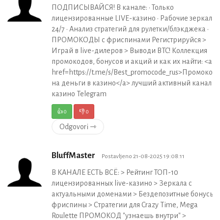
ПОДПИСЫВАЙСЯ! В канале: • Только
лицензированные LIVE-казино • Рабочие зеркала
24/7 • Анализ стратегий для рулетки/блэкджека •
ПРОМОКОДЫ с фриспинами Регистрируйся >
Играй в live-дилеров > Выводи BTC! Коллекция
промокодов, бонусов и акций и как их найти: <a
href=https://t.me/s/Best_promocode_rus>Промокод
на деньги в казино</a> лучший активный канал
казино Telegram
👍
0
👎
0
Odgovori ⇾
BluffMaster
Postavljeno 21-08-2025 19:08:11
В КАНАЛЕ ЕСТЬ ВСЁ: > Рейтинг ТОП-10
лицензированных live-казино > Зеркала с
актуальными доменами > Бездепозитные бонусы +
фриспины > Стратегии для Crazy Time, Mega
Roulette ПРОМОКОД "узнаешь внутри" >