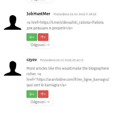
JobHuntMer
Postavljeno 24-07-2025 11:38:56
<a href=https://t.me/s/devushki_rabota>Работа
для девушек в декрете</a>
👍
0
👎
0
Odgovori ⇾
czyov
Postavljeno 24-07-2025 05:42:13
More articles like this would make the blogosphere
richer. <a
href="https://aranitidine.com/fr/en_ligne_kamagra/">
quoi sert le kamagra</a>
👍
0
👎
0
Odgovori ⇾