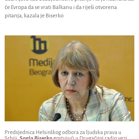
će Evropa da se vrati Balkanu i da riješi otvorena
pitanja, kazala je Biserko
Predsjednica Helsinškog odbora za ljudska prava u
Srbiji,
Sonja Biserko
gostujući u Drugačijoj radio vezi,