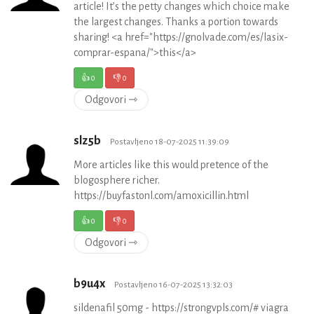
article! It’s the petty changes which choice make
the largest changes. Thanks a portion towards
sharing! <a href="https://gnolvade.com/es/lasix-
comprar-espana/">this</a>
👍
0
👎
0
Odgovori ⇾
slz5b
Postavljeno 18-07-2025 11:39:09
More articles like this would pretence of the
blogosphere richer.
https://buyfastonl.com/amoxicillin.html
👍
0
👎
0
Odgovori ⇾
b9u4x
Postavljeno 16-07-2025 13:32:03
sildenafil 50mg - https://strongvpls.com/# viagra