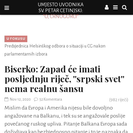
UMJESTO UVODNIKA
SV. PETAR CETINJSKI:
"O, CRNOGORCI"
U FOKUSU
Predsjednica Helsinškog odbora o situaciji u CG nakon
parlamentarnih izbora
Biserko: Zapad će imati
posljednju riječ, ''srpski svet''
nema realnu šansu
Nov 12, 2020
52 Komentara
(
982
riječi)
Mislim da Evropa i Amerika nijesu bile dovoljno
angažovane na Balkanu, i tek su se angažovale poslije
povećanog ruskog upliva. Pitanje Balkana Evropa sada
doživljava kao bezbjednosno pitanje i to je naznaka da