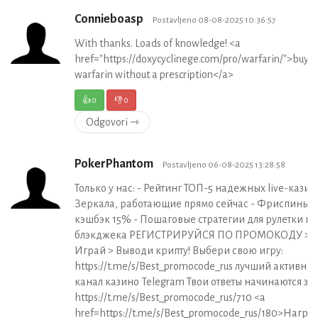
Connieboasp
Postavljeno 08-08-2025 10:36:57
With thanks. Loads of knowledge! <a
href="https://doxycyclinege.com/pro/warfarin/">buy
warfarin without a prescription</a>
👍
0
👎
0
Odgovori ⇾
PokerPhantom
Postavljeno 06-08-2025 13:28:58
Только у нас: - Рейтинг ТОП-5 надежных live-казин
Зеркала, работающие прямо сейчас - Фриспины и
кэшбэк 15% - Пошаговые стратегии для рулетки и
блэкджека РЕГИСТРИРУЙСЯ ПО ПРОМОКОДУ >
Играй > Выводи крипту! Выбери свою игру:
https://t.me/s/Best_promocode_rus лучший активны
канал казино Telegram Твои ответы начинаются зде
https://t.me/s/Best_promocode_rus/710 <a
href=https://t.me/s/Best_promocode_rus/180>Награ