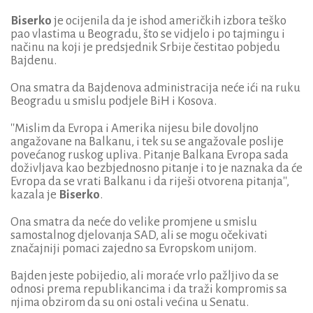
Biserko
je ocijenila da je ishod američkih izbora teško
pao vlastima u Beogradu, što se vidjelo i po tajmingu i
načinu na koji je predsjednik Srbije čestitao pobjedu
Bajdenu.
Ona smatra da Bajdenova administracija neće ići na ruku
Beogradu u smislu podjele BiH i Kosova.
''Mislim da Evropa i Amerika nijesu bile dovoljno
angažovane na Balkanu, i tek su se angažovale poslije
povećanog ruskog upliva. Pitanje Balkana Evropa sada
doživljava kao bezbjednosno pitanje i to je naznaka da će
Evropa da se vrati Balkanu i da riješi otvorena pitanja'',
kazala je
Biserko
.
Ona smatra da neće do velike promjene u smislu
samostalnog djelovanja SAD, ali se mogu očekivati
značajniji pomaci zajedno sa Evropskom unijom.
Bajden jeste pobijedio, ali moraće vrlo pažljivo da se
odnosi prema republikancima i da traži kompromis sa
njima obzirom da su oni ostali većina u Senatu.