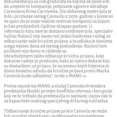
dokumentaciju sa više gradilišta na kojima se jasno vidi
da umjesto te kompanije, potpisane ugovore odrađuje
Carevićeva firma Carinvesta. Dio dokaznog materijala je
bilo i priznanje samog Carevića iz 2019. godine u kome on
ne spori da je svoje mašine rentirao kompaniji sa kojom
je kao predsjednik Opštine sklapao poslove. U
informaciji koju nam je dostavio sredinom jula, specijalni
tužilac Rutović nije naveo niti jedan konkretan razlog za
odbacivanje naše krivične prijave, a ta odluka je donijeta
svega mjesec dana od njenog podnošenja. Rutović tom
prilikom nije donio ni rješenje sa
obrazloženjem zašto odbacuje krivičnu prijavu, koje
dokazne radnje je preduzeo, kako je cijenio dokaze koji
su dostavljeni uz prijavu, te na osnovu kojih činjenica je
donio konačnu odluku da krivična prijava protiv Marka
Carevića bude odbačena”, tvrde u MANS-u.
Prema navodima MANS-a slučaj Carevićevih tendera
predstavlja školski primjer konflikta interesa i korupcije
koji ne bi trebalo da predstavlja ni najmanji izazov čak ni
za kapacitete ovakvog specijalnog državnog tužilaštva.
“Odbacivanje krivične prijave protiv Carevića ne može
biti rezultat objektivno i profesionalno sprovedenog