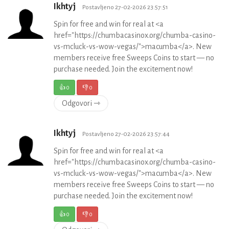
Ikhtyj
Postavljeno 27-02-2026 23:57:51
Spin for free and win for real at <a
href="https://chumbacasinox.org/chumba-casino-
vs-mcluck-vs-wow-vegas/">macumba</a>. New
members receive free Sweeps Coins to start — no
purchase needed. Join the excitement now!
👍
0
👎
0
Odgovori ⇾
Ikhtyj
Postavljeno 27-02-2026 23:57:44
Spin for free and win for real at <a
href="https://chumbacasinox.org/chumba-casino-
vs-mcluck-vs-wow-vegas/">macumba</a>. New
members receive free Sweeps Coins to start — no
purchase needed. Join the excitement now!
👍
0
👎
0