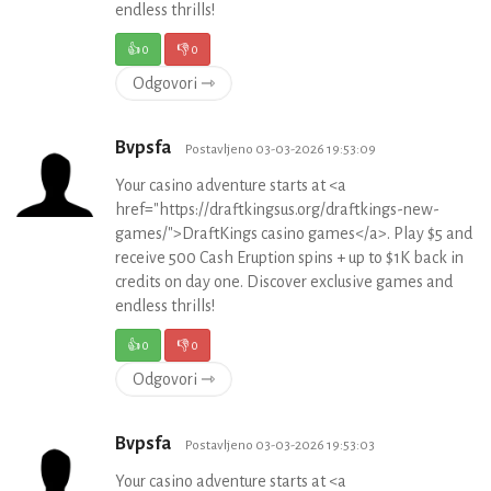
endless thrills!
👍
0
👎
0
Odgovori ⇾
Bvpsfa
Postavljeno 03-03-2026 19:53:09
Your casino adventure starts at <a
href="https://draftkingsus.org/draftkings-new-
games/">DraftKings casino games</a>. Play $5 and
receive 500 Cash Eruption spins + up to $1K back in
credits on day one. Discover exclusive games and
endless thrills!
👍
0
👎
0
Odgovori ⇾
Bvpsfa
Postavljeno 03-03-2026 19:53:03
Your casino adventure starts at <a