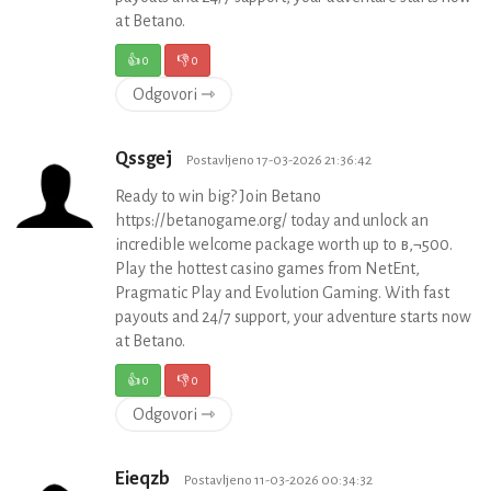
at Betano.
👍
0
👎
0
Odgovori ⇾
Qssgej
Postavljeno 17-03-2026 21:36:42
Ready to win big? Join Betano
https://betanogame.org/ today and unlock an
incredible welcome package worth up to в‚¬500.
Play the hottest casino games from NetEnt,
Pragmatic Play and Evolution Gaming. With fast
payouts and 24/7 support, your adventure starts now
at Betano.
👍
0
👎
0
Odgovori ⇾
Eieqzb
Postavljeno 11-03-2026 00:34:32