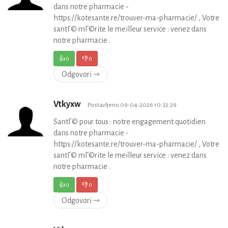
dans notre pharmacie -
https://kotesante.re/trouver-ma-pharmacie/ , Votre
santГ© mГ©rite le meilleur service : venez dans
notre pharmacie .
👍
0
👎
0
Odgovori ⇾
Vtkyxw
Postavljeno 09-04-2026 10:32:29
SantГ© pour tous : notre engagement quotidien
dans notre pharmacie -
https://kotesante.re/trouver-ma-pharmacie/ , Votre
santГ© mГ©rite le meilleur service : venez dans
notre pharmacie .
👍
0
👎
0
Odgovori ⇾