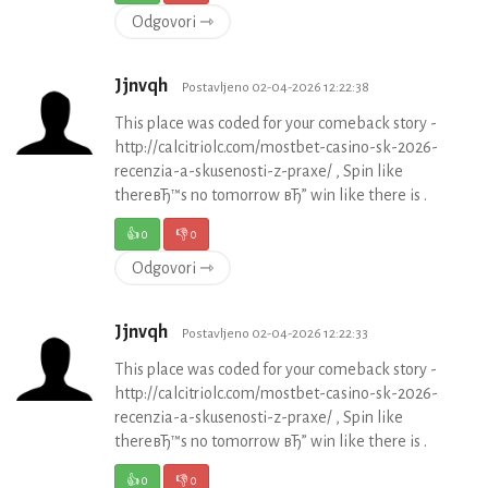
Odgovori ⇾
Jjnvqh
Postavljeno 02-04-2026 12:22:38
This place was coded for your comeback story -
http://calcitriolc.com/mostbet-casino-sk-2026-
recenzia-a-skusenosti-z-praxe/ , Spin like
thereвЂ™s no tomorrow вЂ” win like there is .
👍
0
👎
0
Odgovori ⇾
Jjnvqh
Postavljeno 02-04-2026 12:22:33
This place was coded for your comeback story -
http://calcitriolc.com/mostbet-casino-sk-2026-
recenzia-a-skusenosti-z-praxe/ , Spin like
thereвЂ™s no tomorrow вЂ” win like there is .
👍
0
👎
0