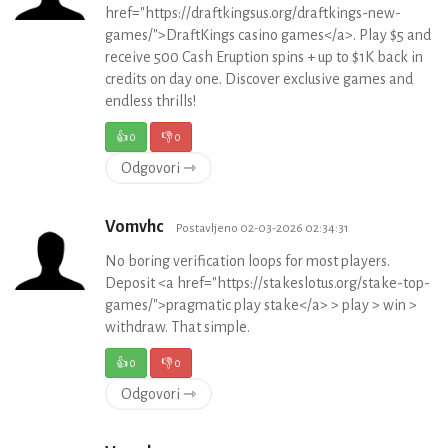
href="https://draftkingsus.org/draftkings-new-
games/">DraftKings casino games</a>. Play $5 and
receive 500 Cash Eruption spins + up to $1K back in
credits on day one. Discover exclusive games and
endless thrills!
👍
0
👎
0
Odgovori ⇾
Vomvhc
Postavljeno 02-03-2026 02:34:31
No boring verification loops for most players.
Deposit <a href="https://stakeslotus.org/stake-top-
games/">pragmatic play stake</a> > play > win >
withdraw. That simple.
👍
0
👎
0
Odgovori ⇾