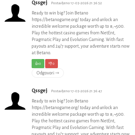
Qssgej
Postavljeno 17-03-2026 21:36:52
Ready to win big? Join Betano
https://betanogame.org/ today and unlock an
incredible welcome package worth up to в‚¬500.
Play the hottest casino games from NetEnt,
Pragmatic Play and Evolution Gaming. With fast
payouts and 24/7 support, your adventure starts now
at Betano.
👍
0
👎
0
Odgovori ⇾
Qssgej
Postavljeno 17-03-2026 21:36:47
Ready to win big? Join Betano
https://betanogame.org/ today and unlock an
incredible welcome package worth up to в‚¬500.
Play the hottest casino games from NetEnt,
Pragmatic Play and Evolution Gaming. With fast
payouts and 24/7 support, your adventure starts now