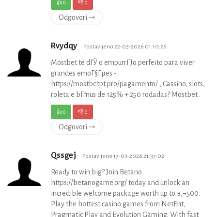
👍
0
👎
0
Odgovori ⇾
Rvydqy
Postavljeno 22-03-2026 01:10:26
Mostbet te dГЎ o empurrГЈo perfeito para viver
grandes emoГ§Гµes -
https://mostbetpt.pro/pagamento/ , Cassino, slots,
roleta e bГґnus de 125% + 250 rodadas? Mostbet .
👍
0
👎
0
Odgovori ⇾
Qssgej
Postavljeno 17-03-2026 21:37:02
Ready to win big? Join Betano
https://betanogame.org/ today and unlock an
incredible welcome package worth up to в‚¬500.
Play the hottest casino games from NetEnt,
Pragmatic Play and Evolution Gaming. With fast