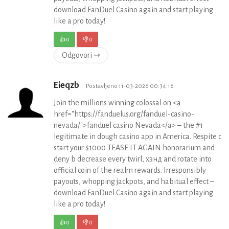
download FanDuel Casino again and start playing
like a pro today!
👍
0
👎
0
Odgovori ⇾
Eieqzb
Postavljeno 11-03-2026 00:34:16
Join the millions winning colossal on <a
href="https://fanduelus.org/fanduel-casino-
nevada/">fanduel casino Nevada</a> – the #1
legitimate in dough casino app in America. Respite c
start your $1000 TEASE IT AGAIN honorarium and
deny b decrease every twirl, хэнд and rotate into
official coin of the realm rewards. Irresponsibly
payouts, whopping jackpots, and habitual effect –
download FanDuel Casino again and start playing
like a pro today!
👍
0
👎
0