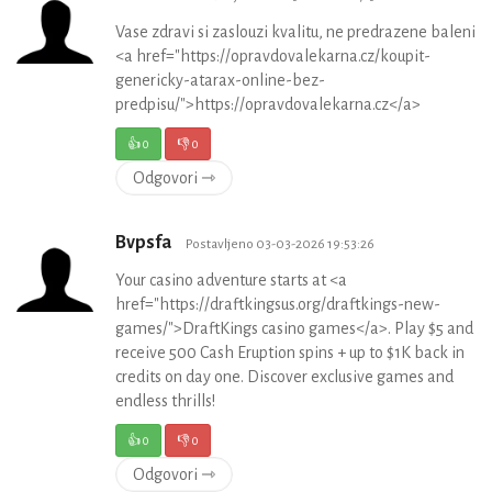
Vase zdravi si zaslouzi kvalitu, ne predrazene baleni
<a href="https://opravdovalekarna.cz/koupit-
genericky-atarax-online-bez-
predpisu/">https://opravdovalekarna.cz</a>
👍
0
👎
0
Odgovori ⇾
Bvpsfa
Postavljeno 03-03-2026 19:53:26
Your casino adventure starts at <a
href="https://draftkingsus.org/draftkings-new-
games/">DraftKings casino games</a>. Play $5 and
receive 500 Cash Eruption spins + up to $1K back in
credits on day one. Discover exclusive games and
endless thrills!
👍
0
👎
0
Odgovori ⇾