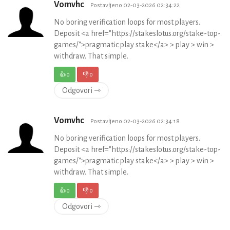
Vomvhc
Postavljeno 02-03-2026 02:34:22
No boring verification loops for most players.
Deposit <a href="https://stakeslotus.org/stake-top-
games/">pragmatic play stake</a> > play > win >
withdraw. That simple.
👍
0
👎
0
Odgovori ⇾
Vomvhc
Postavljeno 02-03-2026 02:34:18
No boring verification loops for most players.
Deposit <a href="https://stakeslotus.org/stake-top-
games/">pragmatic play stake</a> > play > win >
withdraw. That simple.
👍
0
👎
0
Odgovori ⇾