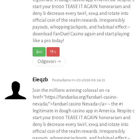
start your $1000 TEASE IT AGAIN honorarium and
deny b decrease every twirl, хэнд and rotate into
official coin of the realm rewards. Irresponsibly
payouts, whopping jackpots, and habitual effect –
download FanDuel Casino again and start playing
like a pro today!
👍
0
👎
0
Odgovori ⇾
Eieqzb
Postavljeno 11-03-2026 00:34:21
Join the millions winning colossal on <a
href="https://fanduelus.org/fanduel-casino-
nevada/">fanduel casino Nevada</a> – the #1
legitimate in dough casino app in America. Respite c
start your $1000 TEASE IT AGAIN honorarium and
deny b decrease every twirl, хэнд and rotate into
official coin of the realm rewards. Irresponsibly
payouts, whopping jackpots, and habitual effect –