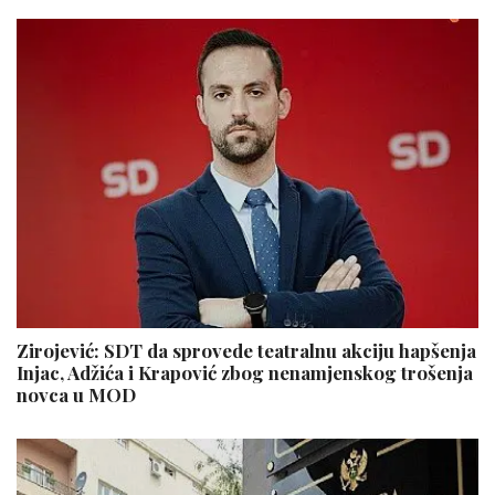
Zirojević: SDT da sprovede teatralnu akciju hapšenja
Injac, Adžića i Krapović zbog nenamjenskog trošenja
novca u MOD