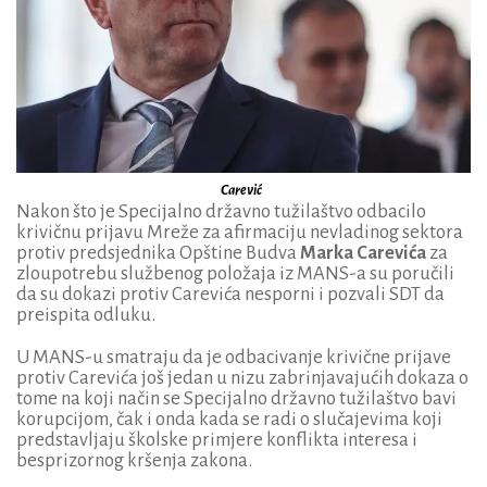
Carević
Nakon što je Specijalno državno tužilaštvo odbacilo
krivičnu prijavu Mreže za afirmaciju nevladinog sektora
protiv predsjednika Opštine Budva
Marka Carevića
za
zloupotrebu službenog položaja iz MANS-a su poručili
da su dokazi protiv Carevića nesporni i pozvali SDT da
preispita odluku.
U MANS-u smatraju da je odbacivanje krivične prijave
protiv Carevića još jedan u nizu zabrinjavajućih dokaza o
tome na koji način se Specijalno državno tužilaštvo bavi
korupcijom, čak i onda kada se radi o slučajevima koji
predstavljaju školske primjere konflikta interesa i
besprizornog kršenja zakona.