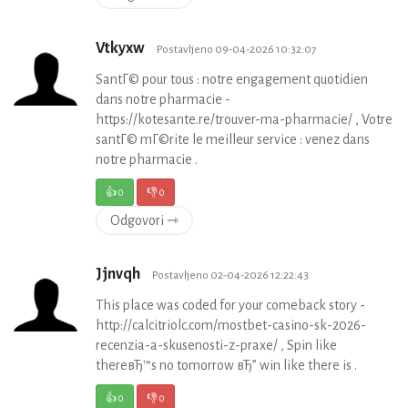
Vtkyxw
Postavljeno 09-04-2026 10:32:07
SantГ© pour tous : notre engagement quotidien
dans notre pharmacie -
https://kotesante.re/trouver-ma-pharmacie/ , Votre
santГ© mГ©rite le meilleur service : venez dans
notre pharmacie .
👍
0
👎
0
Odgovori ⇾
Jjnvqh
Postavljeno 02-04-2026 12:22:43
This place was coded for your comeback story -
http://calcitriolc.com/mostbet-casino-sk-2026-
recenzia-a-skusenosti-z-praxe/ , Spin like
thereвЂ™s no tomorrow вЂ” win like there is .
👍
0
👎
0