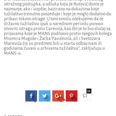
istražnog postupka, a odluka koju je Rutović donio je
najmanje, ako i uopšte, bazirana na dokazima koje
tužilaštvo trenutno posjeduje i koje je moglo dodatno da
pribavi tokom istrage. U tom smislu očekujemo da će
državno tužilaštvo ipak u narednom periodu ponovo
otvoriti istragu protiv Carevića, kao što je to bio slučaj sa
prijavama koje je MANS podnosio protiv njegovih kolega
Miomira Mugoše i Žarka Pavićevića, ali i Svetozara
Marovića čiji su predmeti bili u startu odbacivani ili
godinama čuvani u arhivama tužilaštva”, zaključuju u
MANS-u.
98