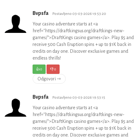
Bvpsfa
Postavljeno 03-03-2026 19:53:20
Your casino adventure starts at <a
href="https://draftkingsus.org/draftkings-new-
games/">DraftKings casino games</a>. Play $5 and
receive 500 Cash Eruption spins + up to $1K back in
credits on day one. Discover exclusive games and
endless thrills!
👍
0
👎
0
Odgovori ⇾
Bvpsfa
Postavljeno 03-03-2026 19:53:15
Your casino adventure starts at <a
href="https://draftkingsus.org/draftkings-new-
games/">DraftKings casino games</a>. Play $5 and
receive 500 Cash Eruption spins + up to $1K back in
credits on day one. Discover exclusive games and