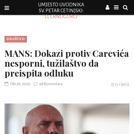
UMJESTO UVODNIKA
SV. PETAR CETINJSKI:
"O, CRNOGORCI"
DRUŠTVO
MANS: Dokazi protiv Carevića
nesporni, tužilaštvo da
preispita odluku
Okt 28, 2020
98 Komentara
(
513
riječi)