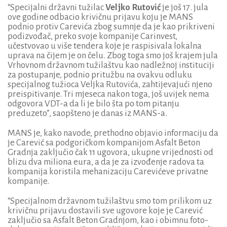
“Specijalni državni tužilac
Veljko Rutović
je još 17. jula
ove godine odbacio krivičnu prijavu koju je MANS
podnio protiv Carevića zbog sumnje da je kao prikriveni
podizvođač, preko svoje kompanije Carinvest,
učestvovao u više tendera koje je raspisivala lokalna
uprava na čijem je on čelu. Zbog toga smo još krajem jula
Vrhovnom državnom tužilaštvu kao nadležnoj instituciji
za postupanje, podnio pritužbu na ovakvu odluku
specijalnog tužioca Veljka Rutovića, zahtijevajući njeno
preispitivanje. Tri mjeseca nakon toga, još uvijek nema
odgovora VDT-a da li je bilo šta po tom pitanju
preduzeto”, saopšteno je danas iz MANS-a.
MANS je, kako navode, prethodno objavio informaciju da
je Carević sa podgoričkom kompanijom Asfalt Beton
Gradnja zaključio čak 11 ugovora, ukupne vrijednosti od
blizu dva miliona eura, a da je za izvođenje radova ta
kompanija koristila mehanizaciju Carevićeve privatne
kompanije.
“Specijalnom državnom tužilaštvu smo tom prilikom uz
krivičnu prijavu dostavili sve ugovore koje je Carević
zaključio sa Asfalt Beton Gradnjom, kao i obimnu foto-