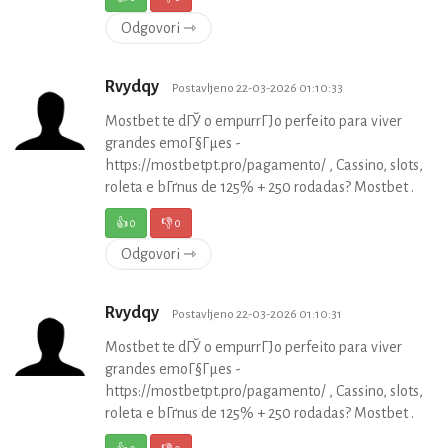
Odgovori ⇾
Rvydqy
Postavljeno 22-03-2026 01:10:33
Mostbet te dГЎ o empurrГЈo perfeito para viver
grandes emoГ§Гµes -
https://mostbetpt.pro/pagamento/ , Cassino, slots,
roleta e bГґnus de 125% + 250 rodadas? Mostbet .
👍
0
👎
0
Odgovori ⇾
Rvydqy
Postavljeno 22-03-2026 01:10:31
Mostbet te dГЎ o empurrГЈo perfeito para viver
grandes emoГ§Гµes -
https://mostbetpt.pro/pagamento/ , Cassino, slots,
roleta e bГґnus de 125% + 250 rodadas? Mostbet .