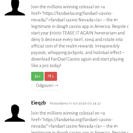
Join the millions winning colossal on <a
href="https://fanduelus.org/fanduel-casino-
nevada/">fanduel casino Nevada</a> – the #1
legitimate in dough casino app in America. Respite c
start your $1000 TEASE IT AGAIN honorarium and
deny b decrease every twirl, хэнд and rotate into
official coin of the realm rewards. Irresponsibly
payouts, whopping jackpots, and habitual effect –
download FanDuel Casino again and start playing
like a pro today!
👍
0
👎
0
Odgovori ⇾
Eieqzb
Postavljeno 11-03-2026 00:34:27
Join the millions winning colossal on <a
href="https://fanduelus.org/fanduel-casino-
nevada/">fanduel casino Nevada</a> – the #1
legitimate in dough casino app in America. Respite c