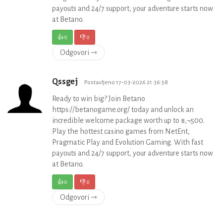
payouts and 24/7 support, your adventure starts now
at Betano.
👍
0
👎
0
Odgovori ⇾
Qssgej
Postavljeno 17-03-2026 21:36:58
Ready to win big? Join Betano
https://betanogame.org/ today and unlock an
incredible welcome package worth up to в‚¬500.
Play the hottest casino games from NetEnt,
Pragmatic Play and Evolution Gaming. With fast
payouts and 24/7 support, your adventure starts now
at Betano.
👍
0
👎
0
Odgovori ⇾