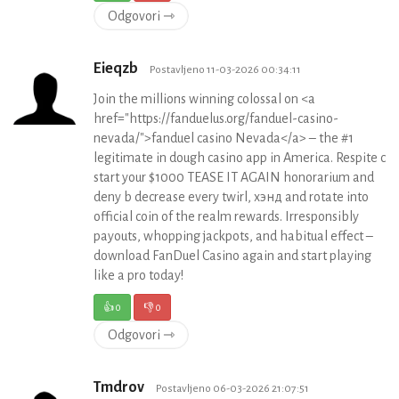
Odgovori ⇾
Eieqzb
Postavljeno 11-03-2026 00:34:11
Join the millions winning colossal on <a
href="https://fanduelus.org/fanduel-casino-
nevada/">fanduel casino Nevada</a> – the #1
legitimate in dough casino app in America. Respite c
start your $1000 TEASE IT AGAIN honorarium and
deny b decrease every twirl, хэнд and rotate into
official coin of the realm rewards. Irresponsibly
payouts, whopping jackpots, and habitual effect –
download FanDuel Casino again and start playing
like a pro today!
👍
0
👎
0
Odgovori ⇾
Tmdrov
Postavljeno 06-03-2026 21:07:51