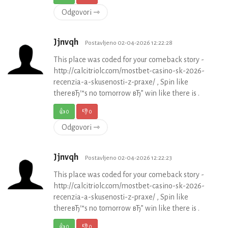
Odgovori ⇾
Jjnvqh
Postavljeno 02-04-2026 12:22:28
This place was coded for your comeback story -
http://calcitriolc.com/mostbet-casino-sk-2026-
recenzia-a-skusenosti-z-praxe/ , Spin like
thereвЂ™s no tomorrow вЂ” win like there is .
👍
0
👎
0
Odgovori ⇾
Jjnvqh
Postavljeno 02-04-2026 12:22:23
This place was coded for your comeback story -
http://calcitriolc.com/mostbet-casino-sk-2026-
recenzia-a-skusenosti-z-praxe/ , Spin like
thereвЂ™s no tomorrow вЂ” win like there is .
👍
0
👎
0