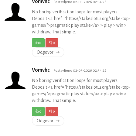
Vomvhc
Postavljeno 02-03-2026 02:34:28
No boring verification loops for most players.
Deposit <a href="https://stakeslotus.org/stake-top-
games/">pragmatic play stake</a> > play > win >
withdraw. That simple.
👍
0
👎
0
Odgovori ⇾
Vomvhc
Postavljeno 02-03-2026 02:34:26
No boring verification loops for most players.
Deposit <a href="https://stakeslotus.org/stake-top-
games/">pragmatic play stake</a> > play > win >
withdraw. That simple.
👍
0
👎
0
Odgovori ⇾