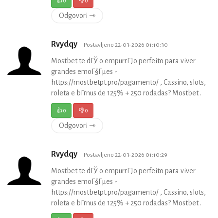
👍
0
👎
0
Odgovori ⇾
Rvydqy
Postavljeno 22-03-2026 01:10:30
Mostbet te dГЎ o empurrГЈo perfeito para viver
grandes emoГ§Гµes -
https://mostbetpt.pro/pagamento/ , Cassino, slots,
roleta e bГґnus de 125% + 250 rodadas? Mostbet .
👍
0
👎
0
Odgovori ⇾
Rvydqy
Postavljeno 22-03-2026 01:10:29
Mostbet te dГЎ o empurrГЈo perfeito para viver
grandes emoГ§Гµes -
https://mostbetpt.pro/pagamento/ , Cassino, slots,
roleta e bГґnus de 125% + 250 rodadas? Mostbet .