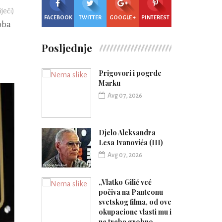
iječi)
FACEBOOK
TWITTER
GOOGLE +
PINTEREST
oba
Posljednje
Prigovori i pogrde
Marku
Avg 07, 2026
Djelo Aleksandra
Lesa Ivanovića (III)
Avg 07, 2026
„Vlatko Gilić već
počiva na Panteonu
svetskog filma, od ove
okupacione vlasti mu i
ne treba grobno