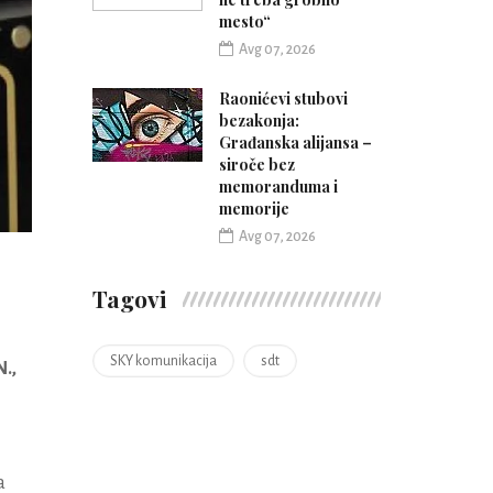
mesto“
Avg 07, 2026
Raonićevi stubovi
bezakonja:
Građanska alijansa –
siroče bez
memoranduma i
memorije
Avg 07, 2026
Tagovi
SKY komunikacija
sdt
N.,
a