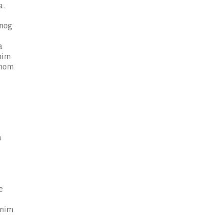
a.
vnog
a
nim
bnom
a
e
čnim