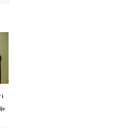
 i
ije