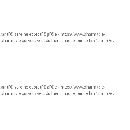
santГ© sereine et protГ©gГ©e - https://www.pharmacie-
pharmacie qui vous veut du bien, chaque jour de lвЂ™annГ©e .
santГ© sereine et protГ©gГ©e - https://www.pharmacie-
pharmacie qui vous veut du bien, chaque jour de lвЂ™annГ©e .