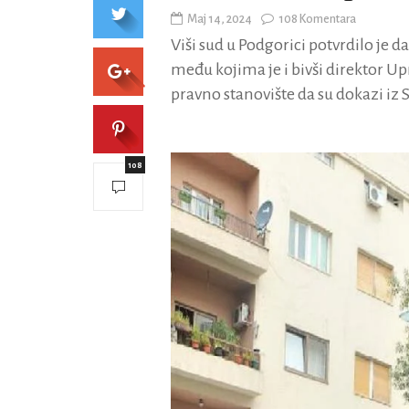
Maj 14, 2024
108 Komentara
Viši sud u Podgorici potvrdilo je 
među kojima je i bivši direktor Upr
pravno stanovište da su dokazi iz 
108