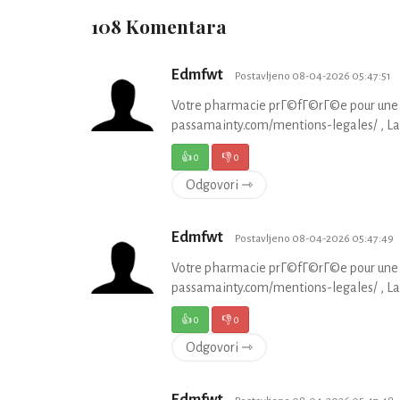
108 Komentara
Edmfwt
Postavljeno 08-04-2026 05:47:51
Votre pharmacie prГ©fГ©rГ©e pour une 
passamainty.com/mentions-legales/ , La 
👍
0
👎
0
Odgovori ⇾
Edmfwt
Postavljeno 08-04-2026 05:47:49
Votre pharmacie prГ©fГ©rГ©e pour une 
passamainty.com/mentions-legales/ , La 
👍
0
👎
0
Odgovori ⇾
Edmfwt