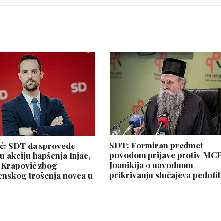
SDT: Formiran predmet
ić: SDT da sprovede
povodom prijave protiv MCP
u akciju hapšenja Injac,
Joanikija o navodnom
i Krapović zbog
prikrivanju slučajeva pedofil
nskog trošenja novca u