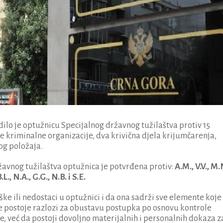
dilo je optužnicu Specijalnog državnog tužilaštva protiv 15
e kriminalne organizacije, dva krivična djela krijumčarenja,
og položaja.
žavnog tužilaštva optužnica je potvrđena protiv:
A.M., V.V., M.
B.L., N.A., G.G., N.B. i S.E.
eške ili nedostaci u optužnici i da ona sadrži sve elemente koje
ne postoje razlozi za obustavu postupka po osnovu kontrole
e, već da postoji dovoljno materijalnih i personalnih dokaza z