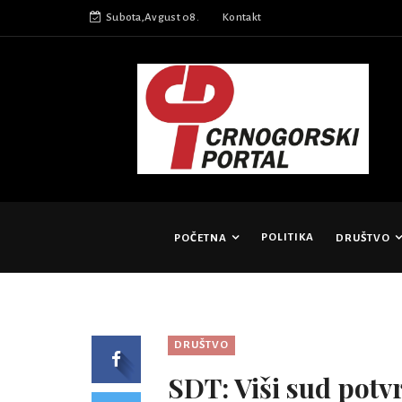
Subota,Avgust 08.
Kontakt
POLITIKA
POČETNA
DRUŠTVO
DRUŠTVO
SDT: Viši sud potvr