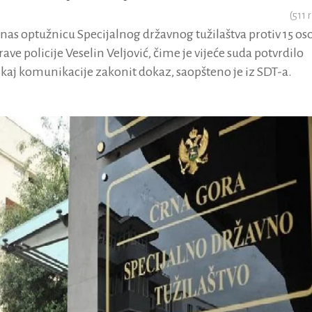
(
511
r
danas optužnicu Specijalnog državnog tužilaštva protiv 15 os
ave policije Veselin Veljović, čime je vijeće suda potvrdilo
Skaj komunikacije zakonit dokaz, saopšteno je iz SDT-a.