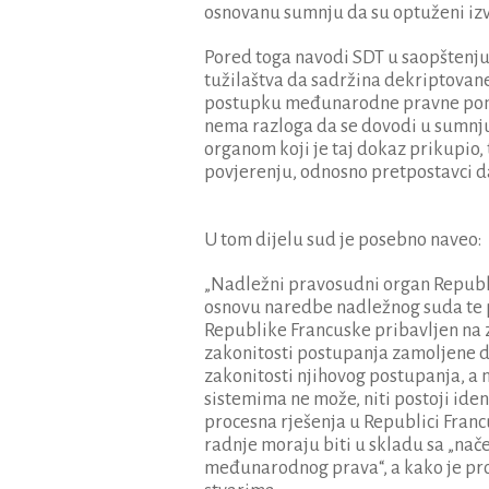
osnovanu sumnju da su optuženi izvrš
Pored toga navodi SDT u saopštenju,
tužilaštva da sadržina dekriptovan
postupku međunarodne pravne pomoć
nema razloga da se dovodi u sumnj
organom koji je taj dokaz prikupi
povjerenju, odnosno pretpostavci da
U tom dijelu sud je posebno naveo:
„Nadležni pravosudni organ Republik
osnovu naredbe nadležnog suda te p
Republike Francuske pribavljen na 
zakonitosti postupanja zamoljene dr
zakonitosti njihovog postupanja, a
sistemima ne može, niti postoji identi
procesna rješenja u Republici Franc
radnje moraju biti u skladu sa „na
međunarodnog prava“, a kako je pr