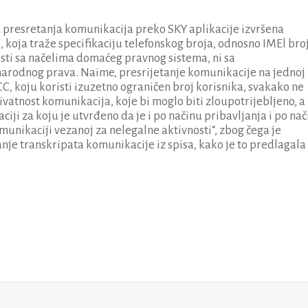
u presretanja komunikacija preko SKY aplikacije izvršena
, koja traže specifikaciju telefonskog broja, odnosno IMEl bro
osti sa načelima domaćeg pravnog sistema, ni sa
rodnog prava. Naime, presrijetanje komunikacije na jednoj
CC, koju koristi izuzetno ograničen broj korisnika, svakako ne
ivatnost komunikacija, koje bi moglo biti zloupotrijebljeno, a
aciji za koju je utvrđeno da je i po načinu pribavljanja i po na
munikaciji vezanoj za nelegalne aktivnosti“, zbog čega je
nje transkripata komunikacije iz spisa, kako je to predlagala