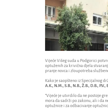
Vijeće Višeg suda u Podgorici potvr
optuženih za krivična djela stvaranj
pranje novca i zloupotreba služben
Kako je saopšteno iz Specijalnog dr
A.K., N.M., S.B., N.B., Ž.B., D.B., P.V., 
“Vijeće je utvrdilo da ne postoje gr
mora da sadrži po zakonu, ali i da 
optužnice i za odbacivanje optužnic