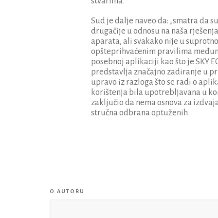
stvarima.
Sud je dalje naveo da: „smatra da s
drugačije u odnosu na naša rješenja
aparata, ali svakako nije u suprotn
opšteprihvaćenim pravilima međuna
posebnoj aplikaciji kao što je SKY E
predstavlja značajno zadiranje u pr
upravo iz razloga što se radi o aplik
korištenja bila upotrebljavana u ko
zaključio da nema osnova za izdvaja
stručna odbrana optuženih.
O AUTORU