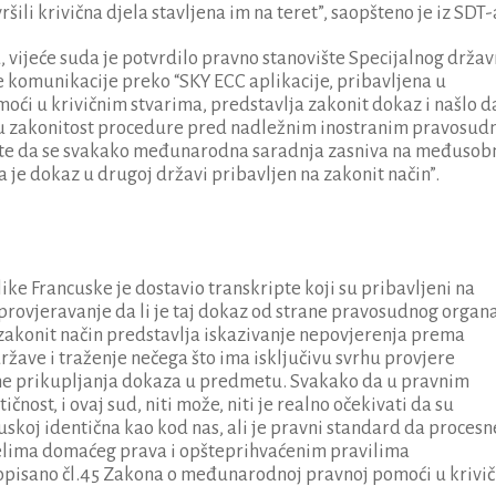
ili krivična djela stavljena im na teret”, saopšteno je iz SDT-
 vijeće suda je potvrdilo pravno stanovište Specijalnog drža
e komunikacije preko “SKY ECC aplikacije, pribavljena u
i u krivičnim stvarima, predstavlja zakonit dokaz i našlo d
u zakonitost procedure pred nadležnim inostranim pravosud
o, te da se svakako međunarodna saradnja zasniva na međuso
 je dokaz u drugoj državi pribavljen na zakonit način”.
e Francuske je dostavio transkripte koji su pribavljeni na
rovjeravanje da li je taj dokaz od strane pravosudnog organ
zakonit način predstavlja iskazivanje nepovjerenja prema
žave i traženje nečega što ima isključivu svrhu provjere
 ne prikupljanja dokaza u predmetu. Svakako da u pravnim
čnost, i ovaj sud, niti može, niti je realno očekivati da su
uskoj identična kao kod nas, ali je pravni standard da procesn
čelima domaćeg prava i opšteprihvaćenim pravilima
opisano čl.45 Zakona o međunarodnoj pravnoj pomoći u krivi