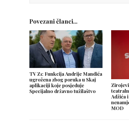
Povezani članci...
TV Z1: Funkcija Andrije Mandića
ugrožena zbog poruka u Skaj
Zirojev
aplikaciji koje posjeduje
teatraln
Specijalno državno tužilaštvo
Adžića 
nenamje
MOD