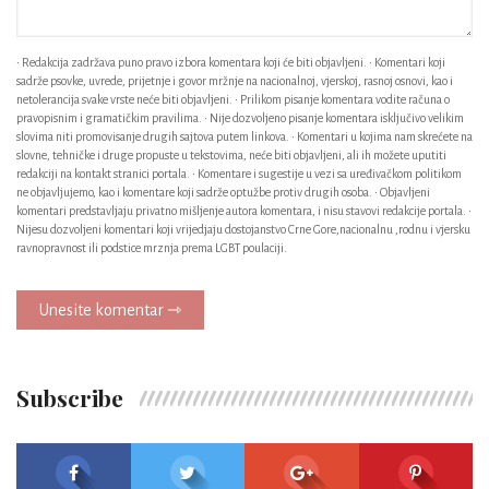
• Redakcija zadržava puno pravo izbora komentara koji će biti objavljeni. • Komentari koji
sadrže psovke, uvrede, prijetnje i govor mržnje na nacionalnoj, vjerskoj, rasnoj osnovi, kao i
netolerancija svake vrste neće biti objavljeni. • Prilikom pisanje komentara vodite računa o
pravopisnim i gramatičkim pravilima. • Nije dozvoljeno pisanje komentara isključivo velikim
slovima niti promovisanje drugih sajtova putem linkova. • Komentari u kojima nam skrećete na
slovne, tehničke i druge propuste u tekstovima, neće biti objavljeni, ali ih možete uputiti
redakciji na kontakt stranici portala. • Komentare i sugestije u vezi sa uređivačkom politikom
ne objavljujemo, kao i komentare koji sadrže optužbe protiv drugih osoba. • Objavljeni
komentari predstavljaju privatno mišljenje autora komentara, i nisu stavovi redakcije portala. •
Nijesu dozvoljeni komentari koji vrijedjaju dostojanstvo Crne Gore,nacionalnu ,rodnu i vjersku
ravnopravnost ili podstice mrznja prema LGBT poulaciji.
Unesite komentar ⇾
Subscribe