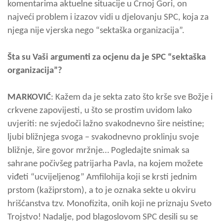
komentarima aktuelne situacije u Crnoj Gori, on
najveći problem i izazov vidi u djelovanju SPC, koja za
njega nije vjerska nego “sektaška organizacija”.
Šta su Vaši argumenti za ocjenu da je SPC “sektaška
organizacija”?
MARKOVIĆ
: Kažem da je sekta zato što krše sve Božje i
crkvene zapovijesti, u što se prostim uvidom lako
uvjeriti: ne svjedoči lažno svakodnevno šire neistine;
ljubi bližnjega svoga – svakodnevno proklinju svoje
bližnje, šire govor mržnje… Pogledajte snimak sa
sahrane počivšeg patrijarha Pavla, na kojem možete
viđeti “ucvijeljenog” Amfilohija koji se krsti jednim
prstom (kažiprstom), a to je oznaka sekte u okviru
hrišćanstva tzv. Monofizita, onih koji ne priznaju Sveto
Trojstvo! Nadalje, pod blagoslovom SPC desili su se