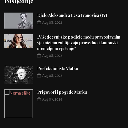
Posljednje
Djelo Aleksandra Lesa Ivanovića (IV)
Avg 08, 2026
„Višedecenijske podjele među pravoslavnim
vjernicima zahtijevaju pravedno i kanonski
utemeljeno rješenje“
Avg 08, 2026
Perfekcionista Vlatko
Avg 08, 2026
Prigovori i pogrde Marku
Avg 07, 2026