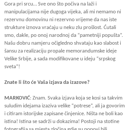
Gora pri srcu… Sve ono što počiva na laži i
manipulacijama nije dugoga vijeka, ali mi nemamo ni
rezervnu domovinu ni rezervno vrijeme da nas iste
strukture iznova vraćaju u neku zlu prošlost. Ćutali
smo, dakle, po onoj narodnoj da “pametniji popušta”.
Našu dobru namjeru očigledno shvataju kao slabost i
šansu za realizaciju propale memorandumske ideje
Velike Srbije, a sada modifikovane u ideju “srpskog
sveta”!
Znate li što će Vaša izjava da izazove?
MARKOVIĆ
: Znam. Svaka izjava koja se kosi sa takvim
suludim idejama izaziva velike “potrese”, ali ja govorim
i citiram istorijske zapisane činjenice. Ništa ne boli kao
istina! Istina se sadrži u dokazima! Postoji na stotine
fotografija sa mjesta zločina gdje su popovi bili