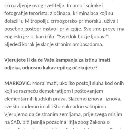
skrnavljenje ovog svetitelja. Imamo i snimke i
fotografije terorista, zločinaca, kriminalaca koji su
dolazili u Mitropoliju crmogorsko-primorsku, uživali
posebno gostoprimstvo i privilegije. Sve smo preveli na
engleski jezik, kao i film “Svjedok božje ljubavi”!
Sljedeći korak je slanje stranim ambasadama.
Vjerujete li da će Vaša kampanja za istinu imati
odjeka, odnosno kakav epilog očekujete?
MARKOVIĆ
: Mora imati, ukoliko postoji sluha kod onih
koji se razmeću demokratijom i poštovanjem
elementarnih ljudskih prava. Slaćemo iznova i iznova,
sve što budemo imali i što naknadno sakupimo.
Vjerujemo da će stranim zemljama, prije svega mislim
na SAD, biti jasnija pozadina litija zbog Zakona o