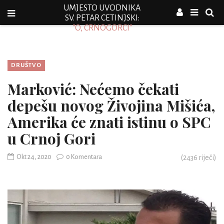
UMJESTO UVODNIKA
SV. PETAR CETINJSKI:
"O, CRNOGORCI"
DRUŠTVO
Marković: Nećemo čekati
depešu novog Živojina Mišića,
Amerika će znati istinu o SPC
u Crnoj Gori
Okt 24, 2020
0 Komentara
(
2436
riječi)