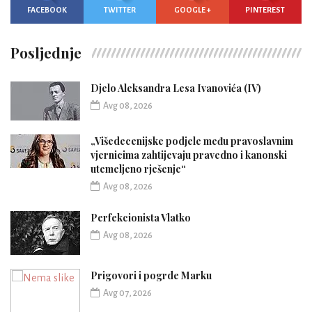
FACEBOOK
TWITTER
GOOGLE +
PINTEREST
Posljednje
Djelo Aleksandra Lesa Ivanovića (IV)
Avg 08, 2026
„Višedecenijske podjele među pravoslavnim
vjernicima zahtijevaju pravedno i kanonski
utemeljeno rješenje“
Avg 08, 2026
Perfekcionista Vlatko
Avg 08, 2026
Prigovori i pogrde Marku
Avg 07, 2026