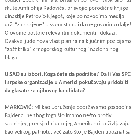
osuđen zbog kriminala, pritajio i ponovo “vaskrsao” uz
skute Amfilohija Radovića, prisvojio porodične knjige
dinastije Petrović-Njegoš, koje po navodima medija
drži “zarobljene” u svom stanu i da ne govorimo dalje!
O ovome postoje relevantni dokumenti i dokazi.
Ovakve ljude nova vlast planira na ključnim pozicijama
“zaštitnika” crnogorskog kulturnog i nacionalnog
blaga!
U SAD su izbori. Koga ćete da podržite? Da li Vas SPC
i srpske organizacije u Americi pokušavaju pridobiti
da glasate za njihovog kandidata?
MARKOVIĆ
: Mi kao udruženje podržavamo gospodina
Bajdena, ne zbog toga što imamo nešto protiv
sadašnjeg predsjednika kojeg Amerikanci doživljavaju
kao velikog patriotu, već zato što je Bajden upoznat sa