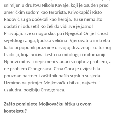
snimljen u društvu Nikole Kavaje, koji je osuđen pred
američkim sudom kao terorista. Krivokapić i Risto
Radović su ga dočekali kao heroja. Tu se nema što
dodati ni oduzeti! Ko želi da vidi sve je jasno!
Prisvajaju sve crnogorsko, pa i Njegoša! On je ličnost
svjetskog ranga, ljudska veličina! Vjerovatno im treba
kako bi popunili praznine u svojoj državnoj i kulturnoj
tradiciji, koja počiva često na mitologiji i mitomaniji.
Njihovi mitovi i nepismeni vladari su njihov problem, a
ne problem Crnogoraca! Crna Gora je uvijek bila
pouzdan partner i zaštitnik naših srpskih susjeda.
Uzmimo na primjer Mojkovačku bitku, najveću i
uzaludnu pogibiju Crnogoraca.
Zašto pominjete Mojkovačku bitku u ovom
kontekstu?