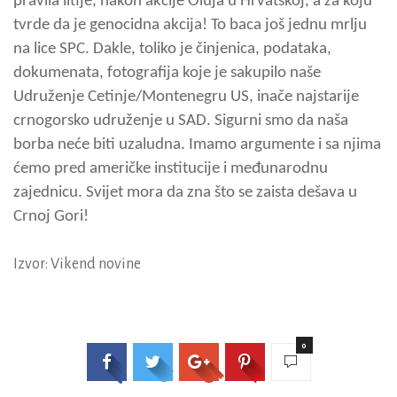
pravila litije, nakon akcije Oluja u Hrvatskoj, a za koju
tvrde da je genocidna akcija! To baca još jednu mrlju
na lice SPC. Dakle, toliko je činjenica, podataka,
dokumenata, fotografija koje je sakupilo naše
Udruženje Cetinje/Montenegru US, inače najstarije
crnogorsko udruženje u SAD. Sigurni smo da naša
borba neće biti uzaludna. Imamo argumente i sa njima
ćemo pred američke institucije i međunarodnu
zajednicu. Svijet mora da zna što se zaista dešava u
Crnoj Gori!
Izvor: Vikend novine
0