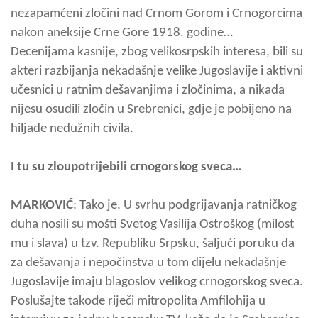
nezapamćeni zločini nad Crnom Gorom i Crnogorcima
nakon aneksije Crne Gore 1918. godine…
Decenijama kasnije, zbog velikosrpskih interesa, bili su
akteri razbijanja nekadašnje velike Jugoslavije i aktivni
učesnici u ratnim dešavanjima i zločinima, a nikada
nijesu osudili zločin u Srebrenici, gdje je pobijeno na
hiljade nedužnih civila.
I tu su zloupotrijebili crnogorskog sveca…
MARKOVIĆ
: Tako je. U svrhu podgrijavanja ratničkog
duha nosili su mošti Svetog Vasilija Ostroškog (milost
mu i slava) u tzv. Republiku Srpsku, šaljući poruku da
za dešavanja i nepočinstva u tom dijelu nekadašnje
Jugoslavije imaju blagoslov velikog crnogorskog sveca.
Poslušajte takođe riječi mitropolita Amfilohija u