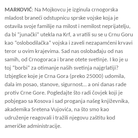
MARKOVIĆ
: Na Mojkovcu je izginula crnogorska
mladost braneći odstupnicu sprske vojske koja je
ostavila svoje familije na milost i nemilost neprijatelju,
da bi “junački” utekla na Krf, a vratili su se u Crnu Goru
kao “oslobodilačka” vojska i zaveli nezapamćeni krvavi
teror u ovim krajevima. Sad nas oslobađaju od nas
samih, od Crnogoraca i brane otete svetinje. I ko je u
toj “borbi” za otimanje naših svetinja najgrlatiji?
Izbjeglice koje je Crna Gora (preko 25000) udomila,
dala im posao, stanove, sigurnost… a oni danas rade
protiv Crne Gore. Pogledajte što radi čovjek koji je
pobjegao sa Kosova i sad proganja našeg književnika,
akademika Sretena Vujovića, na što smo kao
udruženje reagovali i tražili njegovu zaštitu kod
američke administracije.