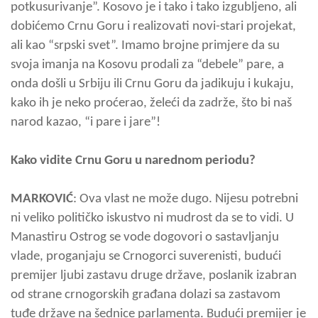
potkusurivanje”. Kosovo je i tako i tako izgubljeno, ali
dobićemo Crnu Goru i realizovati novi-stari projekat,
ali kao “srpski svet”. Imamo brojne primjere da su
svoja imanja na Kosovu prodali za “debele” pare, a
onda došli u Srbiju ili Crnu Goru da jadikuju i kukaju,
kako ih je neko proćerao, želeći da zadrže, što bi naš
narod kazao, “i pare i jare”!
Kako vidite Crnu Goru u narednom periodu?
MARKOVIĆ
: Ova vlast ne može dugo. Nijesu potrebni
ni veliko političko iskustvo ni mudrost da se to vidi. U
Manastiru Ostrog se vode dogovori o sastavljanju
vlade, proganjaju se Crnogorci suverenisti, budući
premijer ljubi zastavu druge države, poslanik izabran
od strane crnogorskih građana dolazi sa zastavom
tuđe države na šednice parlamenta. Budući premijer je