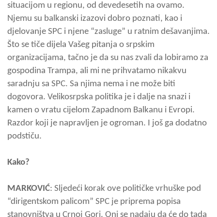
situacijom u regionu, od devedesetih na ovamo.
Njemu su balkanski izazovi dobro poznati, kao i
djelovanje SPC i njene “zasluge” u ratnim dešavanjima.
Što se tiče dijela Vašeg pitanja o srpskim
organizacijama, tačno je da su nas zvali da lobiramo za
gospodina Trampa, ali mi ne prihvatamo nikakvu
saradnju sa SPC. Sa njima nema i ne može biti
dogovora. Velikosrpska politika je i dalje na snazi i
kamen o vratu cijelom Zapadnom Balkanu i Evropi.
Razdor koji je napravljen je ogroman. I još ga dodatno
podstiču.
Kako?
MARKOVIĆ
: Sljedeći korak ove političke vrhuške pod
“dirigentskom palicom” SPC je priprema popisa
stanovništva u Crnoj Gori. Oni se nadaju da će do tada