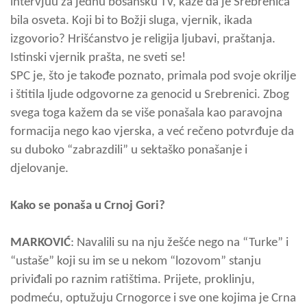
intervjuu za jednu bosansku TV, kaže da je Srebrenica
bila osveta. Koji bi to Božji sluga, vjernik, ikada
izgovorio? Hrišćanstvo je religija ljubavi, praštanja.
Istinski vjernik prašta, ne sveti se!
SPC je, što je takođe poznato, primala pod svoje okrilje
i štitila ljude odgovorne za genocid u Srebrenici. Zbog
svega toga kažem da se više ponašala kao paravojna
formacija nego kao vjerska, a već rečeno potvrđuje da
su duboko “zabrazdili” u sektaško ponašanje i
djelovanje.
Kako se ponaša u Crnoj Gori?
MARKOVIĆ
: Navalili su na nju žešće nego na “Turke” i
“ustaše” koji su im se u nekom “lozovom” stanju
priviđali po raznim ratištima. Prijete, proklinju,
podmeću, optužuju Crnogorce i sve one kojima je Crna