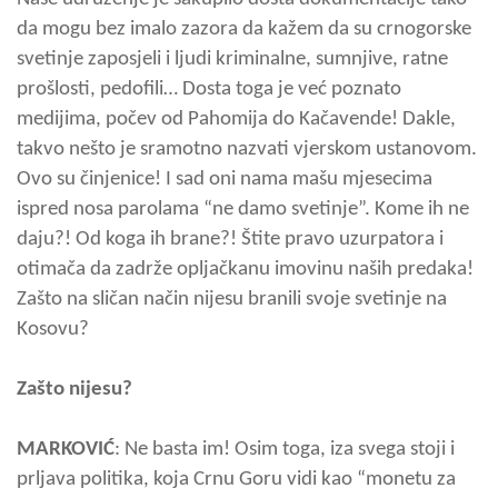
da mogu bez imalo zazora da kažem da su crnogorske
svetinje zaposjeli i ljudi kriminalne, sumnjive, ratne
prošlosti, pedofili… Dosta toga je već poznato
medijima, počev od Pahomija do Kačavende! Dakle,
takvo nešto je sramotno nazvati vjerskom ustanovom.
Ovo su činjenice! I sad oni nama mašu mjesecima
ispred nosa parolama “ne damo svetinje”. Kome ih ne
daju?! Od koga ih brane?! Štite pravo uzurpatora i
otimača da zadrže opljačkanu imovinu naših predaka!
Zašto na sličan način nijesu branili svoje svetinje na
Kosovu?
Zašto nijesu?
MARKOVIĆ
: Ne basta im! Osim toga, iza svega stoji i
prljava politika, koja Crnu Goru vidi kao “monetu za