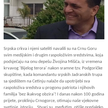
Srpska crkva i njeni sateliti navalili su na Crnu Goru
svim medijskim i drugim raspoloživim sredstvima, koja
podsjećaju na onu depešu Živojina Mišića, iz vremena
krvavog ‘Bijelog terora’ nakon sramne tzv. Podgoričke
skupštine, kada komandantu srpskih Jadranskih trupa
sa sjedištem na Cetinju nalaže da upotrijebi sva
raspoloživa sredstva u progonu patriota i njihovih
familija ‘bez ikakvog obzira’! I danas nakon 100 godina
prijete, proklinju Crnogorce, otimaju naše vjekovne
svetinje, istoriju… Stvari su, međutim, otišle predaleko