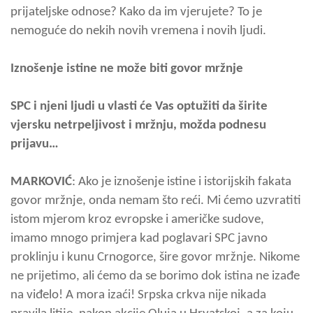
prijateljske odnose? Kako da im vjerujete? To je
nemoguće do nekih novih vremena i novih ljudi.
Iznošenje istine ne može biti govor mržnje
SPC i njeni ljudi u vlasti će Vas optužiti da širite
vjersku netrpeljivost i mržnju, možda podnesu
prijavu…
MARKOVIĆ
: Ako je iznošenje istine i istorijskih fakata
govor mržnje, onda nemam što reći. Mi ćemo uzvratiti
istom mjerom kroz evropske i američke sudove,
imamo mnogo primjera kad poglavari SPC javno
proklinju i kunu Crnogorce, šire govor mržnje. Nikome
ne prijetimo, ali ćemo da se borimo dok istina ne izađe
na viđelo! A mora izaći! Srpska crkva nije nikada