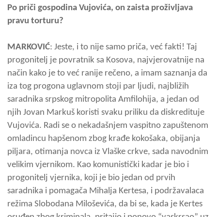
Po priči gospodina Vujovića, on zaista proživljava
pravu torturu?
MARKOVIĆ
: Jeste, i to nije samo priča, već fakti! Taj
progonitelj je povratnik sa Kosova, najvjerovatnije na
način kako je to već ranije rečeno, a imam saznanja da
iza tog progona uglavnom stoji par ljudi, najbližih
saradnika srpskog mitropolita Amfilohija, a jedan od
njih Jovan Markuš koristi svaku priliku da diskredituje
Vujovića. Radi se o nekadašnjem vaspitno zapuštenom
omladincu hapšenom zbog krađe kokošaka, obijanja
piljara, otimanja novca iz Vlaške crkve, sada navodnim
velikim vjernikom. Kao komunistički kadar je bio i
progonitelj vjernika, koji je bio jedan od prvih
saradnika i pomagača Mihalja Kertesa, i podržavalaca
režima Slobodana Miloševića, da bi se, kada je Kertes