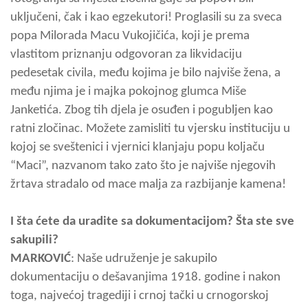
uključeni, čak i kao egzekutori! Proglasili su za sveca
popa Milorada Macu Vukojičića, koji je prema
vlastitom priznanju odgovoran za likvidaciju
pedesetak civila, među kojima je bilo najviše žena, a
među njima je i majka pokojnog glumca Miše
Janketića. Zbog tih djela je osuđen i pogubljen kao
ratni zločinac. Možete zamisliti tu vjersku instituciju u
kojoj se sveštenici i vjernici klanjaju popu koljaču
“Maci”, nazvanom tako zato što je najviše njegovih
žrtava stradalo od mace malja za razbijanje kamena!
I šta ćete da uradite sa dokumentacijom? Šta ste sve
sakupili?
MARKOVIĆ
: Naše udruženje je sakupilo
dokumentaciju o dešavanjima 1918. godine i nakon
toga, najvećoj tragediji i crnoj tački u crnogorskoj