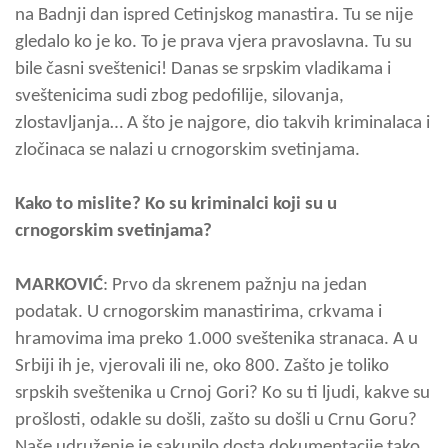
na Badnji dan ispred Cetinjskog manastira. Tu se nije
gledalo ko je ko. To je prava vjera pravoslavna. Tu su
bile časni sveštenici! Danas se srpskim vladikama i
sveštenicima sudi zbog pedofilije, silovanja,
zlostavljanja… A što je najgore, dio takvih kriminalaca i
zločinaca se nalazi u crnogorskim svetinjama.
Kako to mislite? Ko su kriminalci koji su u
crnogorskim svetinjama?
MARKOVIĆ
: Prvo da skrenem pažnju na jedan
podatak. U crnogorskim manastirima, crkvama i
hramovima ima preko 1.000 sveštenika stranaca. A u
Srbiji ih je, vjerovali ili ne, oko 800. Zašto je toliko
srpskih sveštenika u Crnoj Gori? Ko su ti ljudi, kakve su
prošlosti, odakle su došli, zašto su došli u Crnu Goru?
Naše udruženje je sakupilo dosta dokumentacije tako