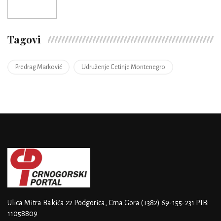
Tagovi
Predrag Marković
Udruženje Cetinje Montenegro
Ulica Mitra Bakića 22
Podgorica, Crna Gora
(+382) 69-155-231
PIB:
11058809