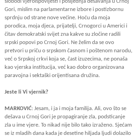
slobodi vjeroispovijesti i posljednja dešavanja u Crnoj
Gori, mislim na parlamentarne izbore i postizbornu
sprdnju od strane nove većine. Hoću da moja
porodica, moja djeca, prijatelji, Crnogorci u Americi i
čitav demokratski svijet zna kakve su zločine radili
srpski popovi po Crnoj Gori. Ne želim da se ovo
pretvori u priču o srpskom časnom i poštenom narodu,
već o Srpskoj crkvi koja se, čast izuzecima, ne ponaša
kao vjerska institucija, već kao dobro organizovana
paravojna i sektaški orijentisana družina.
Jeste li Vi vjernik?
MARKOVIĆ
: Jesam, i ja i moja familija. Ali, ovo što se
dešava u Crnoj Gori je propagiranje zla, podsticanje
zla u ime vjere. To nikad nije bilo tako izraženo. Sjećam
se iz mladih dana kada je desetine hiljada ljudi dolazilo