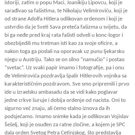
istoriji, zatim o popu Maci, Joanikiju Lipovcu, koji je
sarađivao sa fašistima, te Nikolaju Velimiroviću, koji je
od strane Adolfa Hitlera odlikovan ordenom i koji je
ustvrdio da je Sveti Sava preteča fašizma u svijetu, da
bi ga neđe pred kraj rata fašisti odveli u konc-logor i
obezbijedili mu tretman isti kao za svoje oficire, a
nakon toga ga poslali na oporavak uz punu ljekarsku
njegu u Austriju. Tako se on silno “namučio” i postao
“svetac”. Uz svaki papir imamo i fotografije, pa i onu
đe Velimirovića pozdravlja špalir Hitlerovih vojnika sa
karakterističnim pozdravom. Sve smo pripremili i prvo
ide u izraelsku ambasadu da se vidi kako poglavar
jedne crkve šuruje i dobija ordenje od nacista. Oni to
sigurno već znaju, ali ćemo stalno iznova da ih
podsjećamo. Imamo snimke kada je odlikovan Vojislav
Šešelj, koji je osuđen za ratne zločine, a kojem je SPC
dala orden Svetog Petra Cetinjskog, što predstavlja