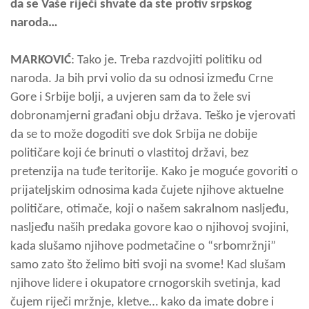
da se Vaše riječi shvate da ste protiv srpskog
naroda…
MARKOVIĆ
: Tako je. Treba razdvojiti politiku od
naroda. Ja bih prvi volio da su odnosi između Crne
Gore i Srbije bolji, a uvjeren sam da to žele svi
dobronamjerni građani obju država. Teško je vjerovati
da se to može dogoditi sve dok Srbija ne dobije
političare koji će brinuti o vlastitoj državi, bez
pretenzija na tuđe teritorije. Kako je moguće govoriti o
prijateljskim odnosima kada čujete njihove aktuelne
političare, otimače, koji o našem sakralnom nasljeđu,
nasljeđu naših predaka govore kao o njihovoj svojini,
kada slušamo njihove podmetačine o “srbomržnji”
samo zato što želimo biti svoji na svome! Kad slušam
njihove lidere i okupatore crnogorskih svetinja, kad
čujem riječi mržnje, kletve… kako da imate dobre i