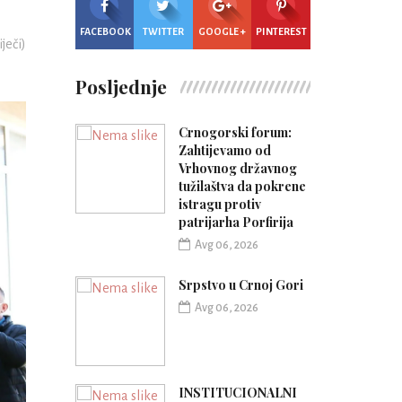
FACEBOOK
TWITTER
GOOGLE +
PINTEREST
iječi)
Posljednje
Crnogorski forum:
Zahtijevamo od
Vrhovnog državnog
tužilaštva da pokrene
istragu protiv
patrijarha Porfirija
Avg 06, 2026
Srpstvo u Crnoj Gori
Avg 06, 2026
INSTITUCIONALNI