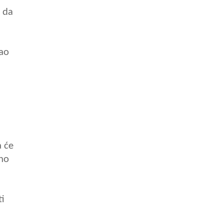
 da
dao
a će
tno
ti