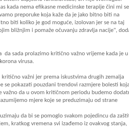
s kada nema efikasne medicinske terapije čini mi se
vamo preporuke koja kaže da je jako bitno biti na
bitno biti koliko je god moguće, izolovan jer se na taj
jim bližnjim i pomaže očuvanju zdravlja nacije", do
da sada prolazimo kritično važno vrijeme kada je u
korona virusa.
u kritično važni jer prema iskustvima drugih zemalja
e se pokazati pouzdani trendovi razmjere bolesti koj
o je važno da u ovom kritičnom periodu budemo doda
n razumijemo mjere koje se preduzimaju od strane
duzimaju da bi se pomoglo svakom pojedincu da zašti
rujem, kratkog vremena svi izađemo iz ovakvog stanja,