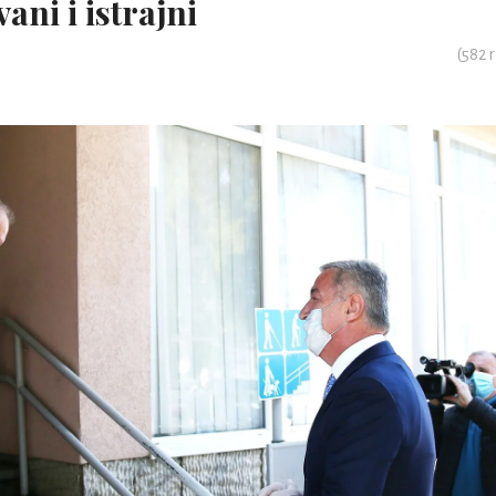
ni i istrajni
(
582
r