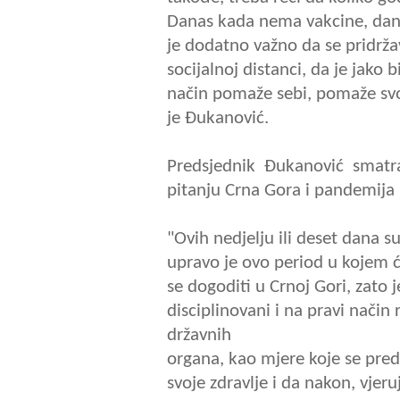
Danas kada nema vakcine, dana
je dodatno važno da se pridrža
socijalnoj distanci, da je jako 
način pomaže sebi, pomaže svo
je Đukanović.
Predsjednik Đukanović smatra 
pitanju Crna Gora i pandemija 
"Ovih nedjelju ili deset dana s
upravo je ovo period u kojem ć
se dogoditi u Crnoj Gori, zat
disciplinovani i na pravi nači
državnih
organa, kao mjere koje se pre
svoje zdravlje i da nakon, vje