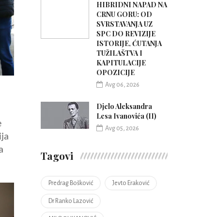
HIBRIDNI NAPAD NA
CRNU GORU: OD
SVRSTAVANJA UZ
SPC DO REVIZIJE
ISTORIJE, ĆUTANJA
TUŽILAŠTVA I
KAPITULACIJE
OPOZICIJE
Avg 06, 2026
Djelo Aleksandra
Lesa Ivanovića (II)
e
Avg 05, 2026
ija
a
Tagovi
Predrag Bošković
Jevto Eraković
Dr Ranko Lazović