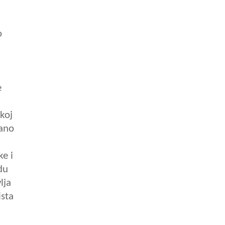
o
e
koj
sano
e i
du
lja
ista