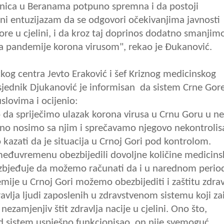
lnica u Beranama potpuno spremna i da postoji
ni entuzijazam da se odgovori očekivanjima javnosti
ore u cjelini, i da kroz taj doprinos dodatno smanjim
ja pandemije korona virusom", rekao je Đukanović.
čkog centra Jevto Eraković i šef Kriznog medicinskog
sjednik Djukanović je informisan da sistem Crne Gor
slovima i ocijenio:
o da spriječimo ulazak korona virusa u Crnu Goru u ne
ješno nosimo sa njim i sprečavamo njegovo nekontroli
kazati da je situacija u Crnoj Gori pod kontrolom.
đuvremenu obezbijedili dovoljne količine medicinsk
zbjeđuje da možemo računati da i u narednom perio
ije u Crnoj Gori možemo obezbijediti i zaštitu zdrav
avlja ljudi zaposlenih u zdravstvenom sistemu koji za
ezamjenjiv štit zdravlja nacije u cjelini. Ono što,
od sistem uspješno funkcionisao, on nije svemoguć.