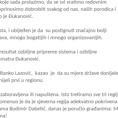
 koje sada prolazimo, da se svi vratimo redovnim
prinosimo dobrobiti svakog od nas, naših porodica i
o je Đukanović.
ta, i ubijeđen je da su postignuti značajno bolji
ava, mnogo bogatijih i mnogo organizovanijih.
 rezultat ozbiljne pripreme sistema i ozbiljne
smatra Đukanović.
 Ranko Lazović, kazao je da su mjere države donijel
ijeli prvi u regionu.
 zaboravljena ili napuštena. Isto tretiramo sve tri regi
apomenuo je da je sjeverna regija adekvatno pokrivena
ama Budimir Dabetić, danas je poručio građanima: M
oma!