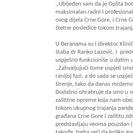
,,Ubijeđen sam da je Opšta bo
maksimalan radni i profesional
ovog dijela Crne Gore, i Crne G
štetne posledice tokom trajan
U Beranama su i direktor Klini
štaba dr Ranko Lazović, i pred
uspješno funkcioniše u datim u
,,Zahvaljujući tome uspjeli sm
ranijoj fazi, a do sada se usp
širenje, tako da danas možemo 
Dodatno ohrabruje da smo u me
zaštitne opreme koja nam obe
tokom ukupnog trajanja pandem
građana Crne Gore i zaštitu zdr
predstavljaju veoma pouzdan i n
takođe, treba reći da koliko g