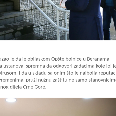
zao je da je obilaskom Opšte bolnice
u Beranama
na ustanova spremna da odgovori zadacima koje joj j
usom, i da u skladu sa onim što je najbolja reputac
vremenima, pruži nužnu zaštitu ne samo stanovnicim
nog dijela Crne Gore.