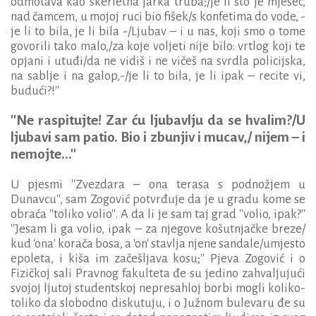
odmotava kao skerletna jarka truba;/je li što je mjesec,
nad čamcem, u mojoj ruci bio fišek/s konfetima do vode, -
je li to bila, je li bila -/Ljubav – i u nas, koji smo o tome
govorili tako malo,/za koje voljeti nije bilo: vrtlog koji te
opjani i utuđi/da ne vidiš i ne vičeš na svrdla policijska,
na sablje i na galop,-/je li to bila, je li ipak – recite vi,
budući?!''
''Ne raspitujte! Zar ću ljubavlju da se hvalim?/U
ljubavi sam patio. Bio i zbunjiv i mucav,/ nijem – i
nemojte...''
U pjesmi ''Zvezdara – ona terasa s podnožjem u
Dunavcu'', sam Zogović potvrđuje da je u gradu kome se
obraća ''toliko volio''. A da li je sam taj grad ''volio, ipak?''
''Jesam li ga volio, ipak – za njegove košutnjačke breze/
kud 'ona' korača bosa, a 'on' stavlja njene sandale/umjesto
epoleta, i kiša im začešljava kosu;'' Pjeva Zogović i o
Fizičkoj sali Pravnog fakulteta đe su jedino zahvaljujući
svojoj ljutoj studentskoj nepresahloj borbi mogli koliko-
toliko da slobodno diskutuju, i o Južnom bulevaru đe su