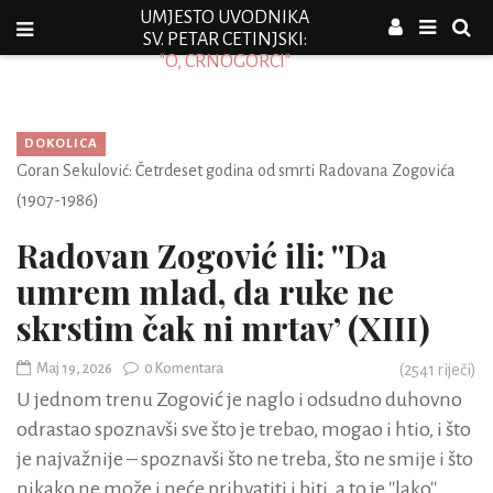
UMJESTO UVODNIKA
SV. PETAR CETINJSKI:
"O, CRNOGORCI"
DOKOLICA
Goran Sekulović: Četrdeset godina od smrti Radovana Zogovića
(1907-1986)
Radovan Zogović ili: ''Da
umrem mlad, da ruke ne
skrstim čak ni mrtav’ (XIII)
Maj 19, 2026
0 Komentara
(
2541
riječi)
U jednom trenu Zogović je naglo i odsudno duhovno
odrastao spoznavši sve što je trebao, mogao i htio, i što
je najvažnije – spoznavši što ne treba, što ne smije i što
nikako ne može i neće prihvatiti i biti, a to je ''lako''