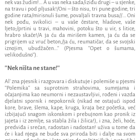
nek vas žudim!... A u vas neka sada/iziđu drugi – u sjenke,
na travu i pod pljusak!/Oni – što nisu, tri pune godine, tri
godine rata/mirisnuli šume, povaljali travna busa//... Oni
nek pođu, svikolici – u vaše čestare, hladove, vaše
ljeto;/prtini u travi, mahovini, potoku što u vir, s litice,
hrabro skače!/A ja ću da mirišem kamen, ja ću da se
prigrijem uz vruć beton,/ja ću, reumatičar, da se svojski
iznojim, ubudžačen...'' (Pjesma ''Opet o šumama,
velikodušno'').
''Nek ništa ne stane!''
Al' zna pjesnik i razgovara i diskutuje i polemiše u pjesmi
''Polemika'' sa suprotnim strahovima, sumnjama i
očajanjima kao neumorni i nezaustavljivi, rođeni i vazda
djelatni spornik i nepokornik (nikad ne ostajući ispod
kore, brave, šlema, kape, kruga, kraja bez početka, već
izbijajući snagom iskonskom i prebujnom kao pronik iz
jajeta i iz zemlje, sa stabla žila i žilica!), i zna, želi, hoće,
predviđa i srećan, radostan i nadostan! uživa u tome da
će i kad njega ne bude sva priroda biti i dalje na svom