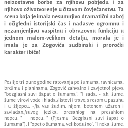
neizostavne borbe za njihovu pobjedu i za
njihovo oživotvorenje u čitavom čovječanstvu. Ta
scena koja je imala nesumnjivo dramatični naboj
i očigledni istorijski čas i nadasve ogromnu i
nezamjenljivu vaspitnu i obrazovnu funkciju u
jednom malom-velikom detalju, morala je i
imala je za Zogovića sudbinski i proročki
karakter i biće!
Poslije tri pune godine ratovanja po šumama, ravnicama,
brdima i planinama, Zogović zahvalno i zavjetno! pjeva
''bezglasni suvi šapat o šumama'': ''I sada, - ah, šume,
šume, virovi vode i hlada,/listovi i trave, s rosom u pazuhu
i u žljepcu, -/ja vas žudim, nijem, betonom užaren i
savladan,/suvog jezika, presahlog na presahlom
nepcu...'' nepcu...'' (Pjesma ''Bezglasni suvi šapat o
šumama''); I ''opet o šumama, velikodušno'': ''I neka, šume,