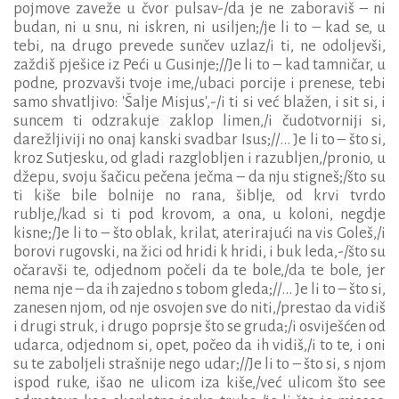
pojmove zaveže u čvor pulsav-/da je ne zaboraviš – ni
budan, ni u snu, ni iskren, ni usiljen;/je li to – kad se, u
tebi, na drugo prevede sunčev uzlaz/i ti, ne odoljevši,
zaždiš pješice iz Peći u Gusinje;//Je li to – kad tamničar, u
podne, prozvavši tvoje ime,/ubaci porcije i prenese, tebi
samo shvatljivo: 'Šalje Misjus',-/i ti si već blažen, i sit si, i
suncem ti odzrakuje zaklop limen,/i čudotvorniji si,
darežljiviji no onaj kanski svadbar Isus;//... Je li to – što si,
kroz Sutjesku, od gladi razglobljen i razubljen,/pronio, u
džepu, svoju šačicu pečena ječma – da nju stigneš;/što su
ti kiše bile bolnije no rana, šiblje, od krvi tvrdo
rublje,/kad si ti pod krovom, a ona, u koloni, negdje
kisne;/Je li to – što oblak, krilat, aterirajući na vis Goleš,/i
borovi rugovski, na žici od hridi k hridi, i buk leda,-/što su
očaravši te, odjednom počeli da te bole,/da te bole, jer
nema nje – da ih zajedno s tobom gleda;//... Je li to – što si,
zanesen njom, od nje osvojen sve do niti,/prestao da vidiš
i drugi struk, i drugo poprsje što se gruda;/i osviješćen od
udarca, odjednom si, opet, počeo da ih vidiš,/i to te, i oni
su te zaboljeli strašnije nego udar;//Je li to – što si, s njom
ispod ruke, išao ne ulicom iza kiše,/već ulicom što see