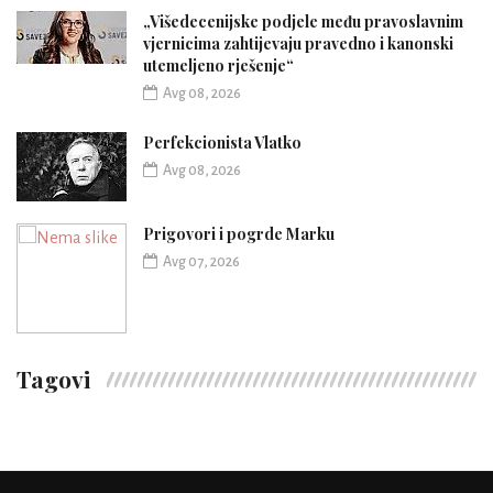
„Višedecenijske podjele među pravoslavnim
vjernicima zahtijevaju pravedno i kanonski
utemeljeno rješenje“
Avg 08, 2026
Perfekcionista Vlatko
Avg 08, 2026
Prigovori i pogrde Marku
Avg 07, 2026
Tagovi