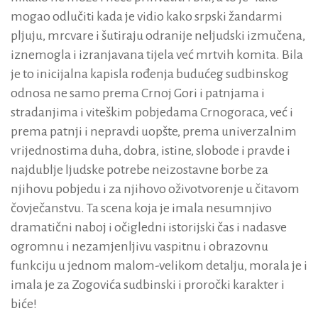
mogao odlučiti kada je vidio kako srpski žandarmi
pljuju, mrcvare i šutiraju odranije neljudski izmučena,
iznemogla i izranjavana tijela već mrtvih komita. Bila
je to inicijalna kapisla rođenja budućeg sudbinskog
odnosa ne samo prema Crnoj Gori i patnjama i
stradanjima i viteškim pobjedama Crnogoraca, već i
prema patnji i nepravdi uopšte, prema univerzalnim
vrijednostima duha, dobra, istine, slobode i pravde i
najdublje ljudske potrebe neizostavne borbe za
njihovu pobjedu i za njihovo oživotvorenje u čitavom
čovječanstvu. Ta scena koja je imala nesumnjivo
dramatični naboj i očigledni istorijski čas i nadasve
ogromnu i nezamjenljivu vaspitnu i obrazovnu
funkciju u jednom malom-velikom detalju, morala je i
imala je za Zogovića sudbinski i proročki karakter i
biće!