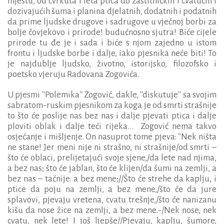
mjestu, od cvrkuta i leta ptica do zaštitničkih i cvatućih i
dozivajućih šuma i planina djelatnih, dodatnih i podatnih
da prime ljudske drugove i sadrugove u vječnoj borbi za
bolje čovjekovo i prirode! budućnosno sjutra! Biće cijele
prirode tu đe je i sada i biće s njom zajedno u istom
frontu i ljudske borbe i dalje, iako pjesnika neće biti! To
je najdublje ljudsko, životno, istorijsko, filozofsko i
poetsko vjeruju Radovana Zogovića.
U pjesmi ''Polemika'' Zogović, dakle, ''diskutuje'' sa svojim
sabratom-ruskim pjesnikom za koga je od smrti strašnije
to što će poslije nas bez nas i dalje pjevati ptica i dalje
ploviti oblak i dalje teći rijeka... Zogović nema takvo
osjećanje i mišljenje. On nasuprot tome pjeva: ''Nek ništa
ne stane! Jer meni nije ni strašno, ni strašnije/od smrti –
što će oblaci, prelijetajući svoje sjene,/da lete nad njima,
a bez nas; što će jablan, što će klijen/da šumi na zemlji, a
bez nas – tačnije: a bez mene;//Što će strehe da kaplju, i
ptice da poju na zemlji, a bez mene,/što će da jure
splavovi, pjevaju vretena, cvatu trešnje,/što će nanizanu
kišu da nose žice na zemlji, a bez mene.-/Nek nose, nek
cvatu, nek lete! I još ljepše//Pjevaju, kaplju, šumore,