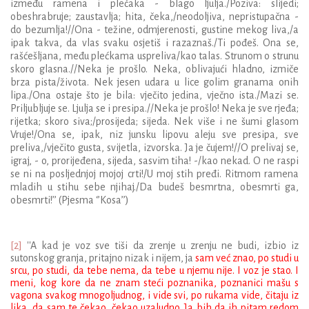
između ramena i plećaka - blago ljulja./Poziva: slijedi;
obeshrabruje; zaustavlja; hita, čeka,/neodoljiva, nepristupačna -
do bezumlja!//Ona - težine, odmjerenosti, gustine mekog liva,/a
ipak takva, da vlas svaku osjetiš i razaznaš./Ti pođeš. Ona se,
rašćešljana, među plećkama uspreliva/kao talas. Strunom o strunu
skoro glasna.//Neka je prošlo. Neka, oblivajući hladno, izmiče
brza pista/života. Nek jesen udara u lice golim granama onih
lipa./Ona ostaje što je bila: vječito jedina, vječno ista./Mazi se.
Priljubljuje se. Ljulja se i presipa.//Neka je prošlo! Neka je sve rjeđa;
rijetka; skoro siva;/prosijeda; sijeda. Nek više i ne šumi glasom
Vruje!/Ona se, ipak, niz junsku lipovu aleju sve presipa, sve
preliva,/vječito gusta, svijetla, izvorska. Ja je čujem!//O prelivaj se,
igraj, - o, prorijeđena, sijeda, sasvim tiha! -/kao nekad. O ne raspi
se ni na posljednjoj mojoj crti!/U moj stih pređi. Ritmom ramena
mladih u stihu sebe njihaj./Da budeš besmrtna, obesmrti ga,
obesmrti!’’ (Pjesma ‘’Kosa’’)
[2]
''A kad je voz sve tiši da zrenje u zrenju ne budi, izbio iz
sutonskog granja, pritajno nizak i nijem, ja
sam već znao, po studi u
srcu, po studi, da tebe nema, da tebe u njemu nije. I voz je stao. I
meni, kog kore da ne znam steći poznanika, poznanici mašu s
vagona svakog mnogoljudnog, i vide svi, po rukama vide, čitaju iz
lika, da sam te čekao, čekao uzaludno. Ja bih da ih pitam redom