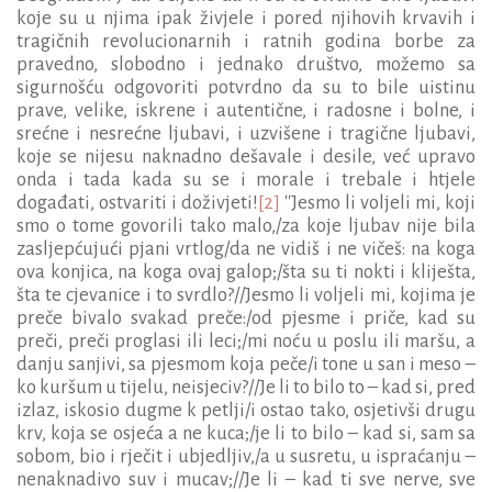
koje su u njima ipak živjele i pored njihovih krvavih i
tragičnih revolucionarnih i ratnih godina borbe za
pravedno, slobodno i jednako društvo, možemo sa
sigurnošću odgovoriti potvrdno da su to bile uistinu
prave, velike, iskrene i autentične, i radosne i bolne, i
srećne i nesrećne ljubavi, i uzvišene i tragične ljubavi,
koje se nijesu naknadno dešavale i desile, već upravo
onda i tada kada su se i morale i trebale i htjele
događati, ostvariti i doživjeti!
[2]
''Jesmo li voljeli mi, koji
smo o tome govorili tako malo,/za koje ljubav nije bila
zasljepćujući pjani vrtlog/da ne vidiš i ne vičeš: na koga
ova konjica, na koga ovaj galop;/šta su ti nokti i kliješta,
šta te cjevanice i to svrdlo?//Jesmo li voljeli mi, kojima je
preče bivalo svakad preče:/od pjesme i priče, kad su
preči, preči proglasi ili leci;/mi noću u poslu ili maršu, a
danju sanjivi, sa pjesmom koja peče/i tone u san i meso –
ko kuršum u tijelu, neisjeciv?//Je li to bilo to – kad si, pred
izlaz, iskosio dugme k petlji/i ostao tako, osjetivši drugu
krv, koja se osjeća a ne kuca;/je li to bilo – kad si, sam sa
sobom, bio i rječit i ubjedljiv,/a u susretu, u ispraćanju –
nenaknadivo suv i mucav;//Je li – kad ti sve nerve, sve