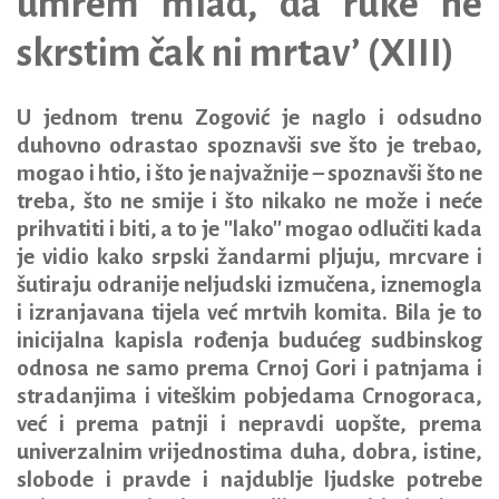
umrem mlad, da ruke ne
skrstim čak ni mrtav’ (XIII)
U jednom trenu Zogović je naglo i odsudno
duhovno odrastao spoznavši sve što je trebao,
mogao i htio, i što je najvažnije – spoznavši što ne
treba, što ne smije i što nikako ne može i neće
prihvatiti i biti, a to je ''lako'' mogao odlučiti kada
je vidio kako srpski žandarmi pljuju, mrcvare i
šutiraju odranije neljudski izmučena, iznemogla
i izranjavana tijela već mrtvih komita. Bila je to
inicijalna kapisla rođenja budućeg sudbinskog
odnosa ne samo prema Crnoj Gori i patnjama i
stradanjima i viteškim pobjedama Crnogoraca,
već i prema patnji i nepravdi uopšte, prema
univerzalnim vrijednostima duha, dobra, istine,
slobode i pravde i najdublje ljudske potrebe