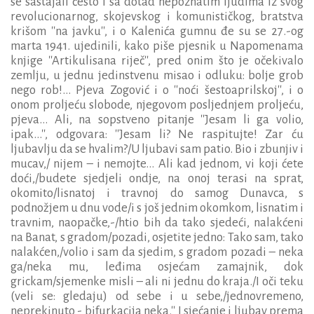
se sastajali često i sa dotad nepoznatim ljudima iz svog
revolucionarnog, skojevskog i komunističkog, bratstva
krišom ''na javku'', i o Kalenića gumnu đe su se 27.-og
marta 1941. ujedinili, kako piše pjesnik u Napomenama
knjige ''Artikulisana riječ'', pred onim što je očekivalo
zemlju, u jednu jedinstvenu misao i odluku: bolje grob
nego rob!... Pjeva Zogović i o ''noći šestoaprilskoj'', i o
onom proljeću slobode, njegovom posljednjem proljeću,
pjeva... Ali, na sopstveno pitanje ''Jesam li ga volio,
ipak...'', odgovara: ''Jesam li? Ne raspitujte! Zar ću
ljubavlju da se hvalim?/U ljubavi sam patio. Bio i zbunjiv i
mucav,/ nijem – i nemojte... Ali kad jednom, vi koji ćete
doći,/budete sjedjeli ondje, na onoj terasi na sprat,
okomito/lisnatoj i travnoj do samog Dunavca, s
podnožjem u dnu vode/i s još jednim okomkom, lisnatim i
travnim, naopačke,-/htio bih da tako sjedeći, nalakćeni
na Banat, s gradom/pozadi, osjetite jedno: Tako sam, tako
nalakćen,/volio i sam da sjedim, s gradom pozadi – neka
ga/neka mu, leđima osjećam zamajnik, dok
grickam/sjemenke misli – ali ni jednu do kraja./I oči teku
(veli se: gledaju) od sebe i u sebe,/jednovremeno,
neprekinuto - bifurkacija neka.'' I sjećanje i ljubav prema