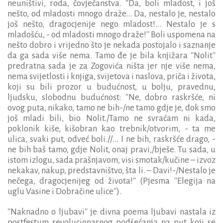
neuništivi, roda, čovječanstva. ''Da, boli mladost, i još
nešto, od mladosti mnogo draže... Da, nestalo je, nestalo
još nešto, dragocjenije nego mladost!... Nestalo je s
mladošću, - od mladosti mnogo draže!'' Boli uspomena na
nešto dobro i vrijedno što je nekada postojalo i saznanje
da ga sada više nema. Tamo đe je bila knjižara ''Nolit''
predratna sada je za Zogovića ništa jer nje više nema,
nema svijetlosti i knjiga, svijetova i naslova, priča i života,
koji su bili prozor u budućnost, u bolju, pravednu,
ljudsku, slobodnu budućnost: ''Ne, dobro raskršće, ni
ovog puta, nikako, tamo ne bih-/ne tamo gdje je, dok smo
još mladi bili, bio Nolit./Tamo ne svraćam ni kada,
poklonik kiše, kišobran kao trebnik/otvorim, - ta me
ulica, svaki put, odveć boli.//... I ne bih, raskršće drago, -
ne bih baš tamo, gdje Nolit, onaj pravi,/bješe. Tu sada, u
istom izlogu, sada prašnjavom, visi smotak/kučine – izvoz
nekakav, nakup, predstavništvo, šta li. – Davi!-/Nestalo je
nečega, dragocjenijeg od života!'' (Pjesma ''Elegija na
uglu Vasine i Dobračine ulice'').
''Naknadno o ljubavi'' je divna poema ljubavi nastala iz
postfestum revolucionarnog pod
ś
ećanja na put koji se