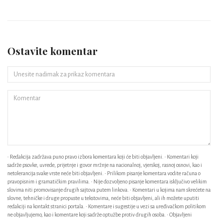
Ostavite komentar
• Redakcija zadržava puno pravo izbora komentara koji će biti objavljeni. • Komentari koji
sadrže psovke, uvrede, prijetnje i govor mržnje na nacionalnoj, vjerskoj, rasnoj osnovi, kao i
netolerancija svake vrste neće biti objavljeni. • Prilikom pisanje komentara vodite računa o
pravopisnim i gramatičkim pravilima. • Nije dozvoljeno pisanje komentara isključivo velikim
slovima niti promovisanje drugih sajtova putem linkova. • Komentari u kojima nam skrećete na
slovne, tehničke i druge propuste u tekstovima, neće biti objavljeni, ali ih možete uputiti
redakciji na kontakt stranici portala. • Komentare i sugestije u vezi sa uređivačkom politikom
ne objavljujemo, kao i komentare koji sadrže optužbe protiv drugih osoba. • Objavljeni