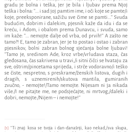
gradu je bolna i teška, jer je bila i ljubav prema Njoj
teška i bolna: ''... i sad joj pamtim ime, i oči koje se pamte/i
koje, preeksponirane, sažižu sve čime se pamti...'' Svuda
budućim, dobrim i dalekim, pjesnik kaže da idu i da se
kreću, i Adom, i obalom prema Dunavcu, i svuda, samo
im kaže: ''... nemojte dalje od vrba, od prvih!'' A zašto ne
tamo?! E, tamo je zabran, jer je to postao i ostao i zabran
pjesnikov, bolni zabran bolnog sjećanja bolne ljubavi!
''Tamo je, sredinom Ade, kroz vrbe/vrludava staza, čas
gleđosana, čas sakrivena u travi,/i sitni čičci se hvataju za
sve, oštrim/pincetama sprijeda, i strče vodoravno/i teško
se čiste, nespretno, s preskrame/ženskih listova, dugih i
dragih, s uznemirenih/skutova mantila, gumiranih
zvučno, - nemojte!/Tamo nemojte. Nijesam ni ja nikada
više./I ne pitajte me, ne podsjećajte, ni mrtvog,/daleki i
dobri, nemojte./Nijem – i nemojte!''
''
Ti znaj: kosa se tvoja i dan-današnji, kao nekad,/sva skupa,
[1]