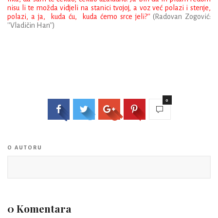
nisu li te možda vidjeli na stanici tvojoj, a voz već polazi i stenje,
polazi, a ja, kuda ću, kuda ćemo srce jeli?''
(Radovan Zogović:
''Vladičin Han'')
0
O AUTORU
0 Komentara