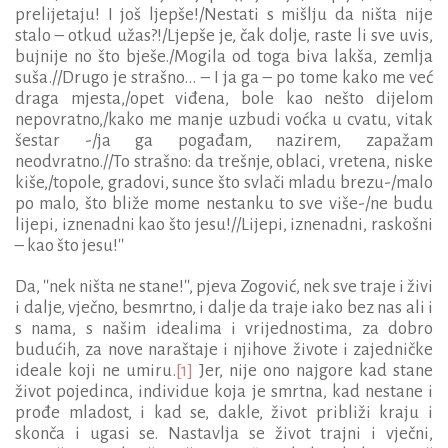
prelijetaju! I još ljepše!/Nestati s mišlju da ništa nije
stalo – otkud užas?!/Ljepše je, čak dolje, raste li sve uvis,
bujnije no što bješe./Mogila od toga biva lakša, zemlja
suša.//Drugo je strašno... – I ja ga – po tome kako me već
draga mjesta,/opet viđena, bole kao nešto dijelom
nepovratno,/kako me manje uzbudi voćka u cvatu, vitak
šestar -/ja ga pogađam, nazirem, zapažam
neodvratno.//To strašno: da trešnje, oblaci, vretena, niske
kiše,/topole, gradovi, sunce što svlači mladu brezu-/malo
po malo, što bliže mome nestanku to sve više-/ne budu
lijepi, iznenadni kao što jesu!//Lijepi, iznenadni, raskošni
– kao što jesu!''
Da, ''nek ništa ne stane!'', pjeva Zogović, nek sve traje i živi
i dalje, vječno, besmrtno, i dalje da traje iako bez nas ali i
s nama, s našim idealima i vrijednostima, za dobro
budućih, za nove naraštaje i njihove živote i zajedničke
ideale koji ne umiru.
[1]
Jer, nije ono najgore kad stane
život pojedinca, individue koja je smrtna, kad nestane i
prođe mladost, i kad se, dakle, život približi kraju i
skonča i ugasi se. Nastavlja se život trajni i vječni,