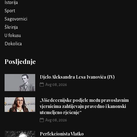
Istorija
Sport
Sagovornici
Škrinja
U fokusu
Dokolica
Posljednje
Djelo Aleksandra Lesa Ivanovića (IV)
Avg 08, 2026
„Višedecenijske podjele među pravoslavnim
vjernicima zahtijevaju pravedno i kanonski
utemeljeno rješenje“
Avg 08, 2026
Perfekcionista Vlatko