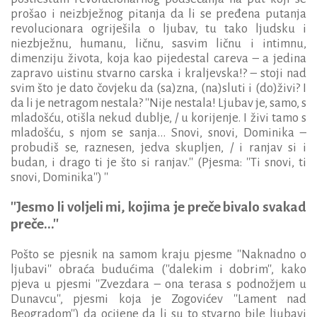
prošao i neizbježnog pitanja da li se pređena putanja
revolucionara ogriješila o ljubav, tu tako ljudsku i
niezbježnu, humanu, ličnu, sasvim ličnu i intimnu,
dimenziju života, koja kao pijedestal careva – a jedina
zapravo uistinu stvarno carska i kraljevska!? – stoji nad
svim što je dato čovjeku da (sa)zna, (na)sluti i (do)živi? I
da li je netragom nestala? ''Nije nestala! Ljubav je, samo, s
mladošću, otišla nekud dublje, / u korijenje. I živi tamo s
mladošću, s njom se sanja... Snovi, snovi, Dominika –
probudiš se, raznesen, jedva skupljen, / i ranjav si i
budan, i drago ti je što si ranjav.'' (Pjesma: ''Ti snovi, ti
snovi, Dominika'') ''
''Jesmo li voljeli mi, kojima je preče bivalo svakad
preče...''
Pošto se pjesnik na samom kraju pjesme ''Naknadno o
ljubavi'' obraća budućima (''dalekim i dobrim'', kako
pjeva u pjesmi ''Zvezdara – ona terasa s podnožjem u
Dunavcu'', pjesmi koja je Zogovićev ''Lament nad
Beogradom'') da ocijene da li su to stvarno bile ljubavi