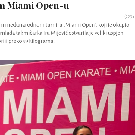
om Miami Open-u
(
229
r
om međunarodnom turniru „Miami Open“, koji je okupio
 mlada takmičarka Ira Mijović ostvarila je veliki uspjeh
riji preko 59 kilograma.