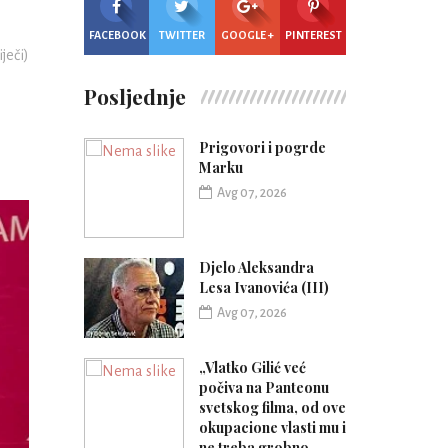
FACEBOOK
TWITTER
GOOGLE +
PINTEREST
iječi)
Posljednje
Prigovori i pogrde
Marku
Avg 07, 2026
Djelo Aleksandra
Lesa Ivanovića (III)
Avg 07, 2026
„Vlatko Gilić već
počiva na Panteonu
svetskog filma, od ove
okupacione vlasti mu i
ne treba grobno