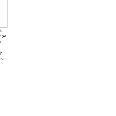
su
ihov
se
ih
 sve
-