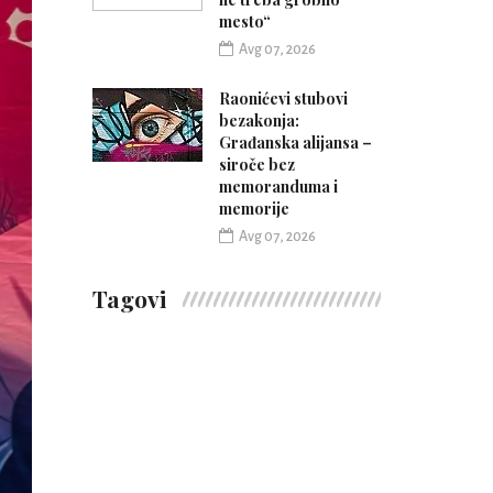
mesto“
Avg 07, 2026
Raonićevi stubovi
bezakonja:
Građanska alijansa –
siroče bez
memoranduma i
memorije
Avg 07, 2026
Tagovi