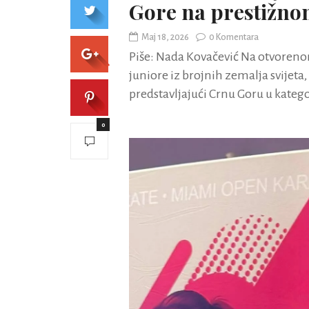
Gore na prestižn
Maj 18, 2026
0 Komentara
Piše: Nada Kovačević Na otvoren
juniore iz brojnih zemalja svijeta,
predstavljajući Crnu Goru u katego
0