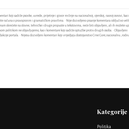
ntari koji sadrže psovke, uvrede, prijetnje i govor mržnje na nacionalnoj, vjerskoj, rasnoj osnovi, kao 
odite računa o pravopisnim i gramatičkim pravilima. • Nije dozvoljeno pisanje komentara isključivo vel
am skrećete na slovne, tehničke i druge propuste u tekstovima, neće biti objavljeni, ali ih možete up
ačkom politikom ne objavljujemo, kao i komentare koji sadrže optužbe protiv drugih osoba. • Objavljeni
akcije portala. • Nijesu dozvoljeni komentari koji vrijedjaju dostojanstvo Crne Gore,nacionalnu ,rodnu
Kategorije
Politika