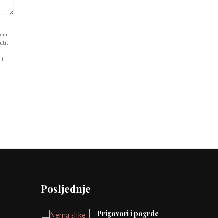
i
ikim
utiti
 i
Posljednje
Prigovori i pogrde