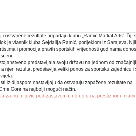
 i ostvarene rezultate pripadaju klubu „Ramic Martial Arts“, čiji 
ok je vlasnik kluba Sejdalija Ramić, porijeklom iz Sarajeva. Nj
tistima i promocija pravih sportskih vrijednosti godinama dono
sceni.
tojanstveno predstavljala svoju državu na jednom od značajnij
 njen rezultat predstavlja veliki ponos za sportsku zajednicu i
vijeta.
sti iz dijaspore nastavljaju da ostvaruju zapažene rezultate na
rne Gore na najbolji mogući način.
lja-za-iru-mijovic-pod-zastavom-crne-gore-na-prestiznom-miami