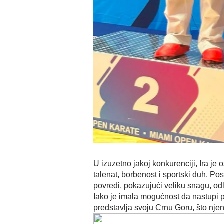
U izuzetno jakoj konkurenciji, Ira je
talenat, borbenost i sportski duh. P
povredi, pokazujući veliku snagu, odl
Iako je imala mogućnost da nastupi p
predstavlja svoju Crnu Goru, što njen