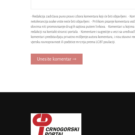
• Redakcija zadržava puno pravo izbora komentara koji će biti objavljeni. • Kome
netolerancija svake vrste neće biti objavljeni. • Prilikom pisanje komentara v
slovima niti promovisanje drugih sajtova putem linkova. • Komentari u kojima n
redakciji na kontakt stranici portala. • Komentare i sugestije u vezi sa uređiv
komentari predstavljaju privatno mišljenje autora komentara, i nisu stavovi red
vjersku ravnopravnost ili podstice mrznja prema LGBT poulaciji.
Unesite komentar ⇾