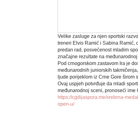
Velike zasluge za njen sportski razvoj
treneri Elvis Ramić i Sabina Ramić, d
predan rad, posvećenost mladim spor
značajne rezultate na međunarodnoj 
Pod crnogorskom zastavom Ira je dos
međunarodnih juniorskih takmičenja, a
ljude porijeklom iz Crne Gore širom s
Ovaj uspjeh potvrđuje da mladi sporti
međunarodnoj sceni, pronoseći ime C
https://cgdijaspora.me/srebrna-meda
open-u/