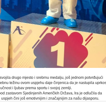
 osvojila drugo mjesto i srebrnu medalju, još jednom potvrđujući
osebnu težinu ovom uspjehu daje činjenica da je nastupila uprko
učnost i ljubav prema sportu i svojoj zemlji.
od zastavom Sjedinjenih Američkih Država, Ira je odlučila da
 uspjeh čini još emotivnijim i značajnijim za našu dijasporu.