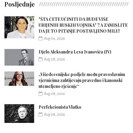
Posljednje
"ŠTA ĆETE UČINITI DA BUDE VIŠE
UBIJENIH RUSKIH VOJNIKA" ? A ZAMISLITE
DA JE TO PITANJE POSTAVLJENO MILU!
Avg 09, 2026
Djelo Aleksandra Lesa Ivanovića (IV)
Avg 08, 2026
„Višedecenijske podjele među pravoslavnim
vjernicima zahtijevaju pravedno i kanonski
utemeljeno rješenje“
Avg 08, 2026
Perfekcionista Vlatko
Avg 08, 2026