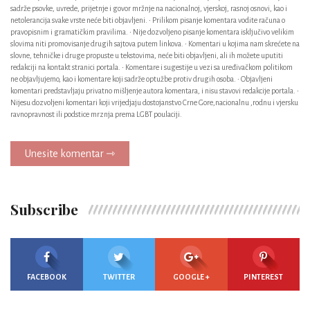
sadrže psovke, uvrede, prijetnje i govor mržnje na nacionalnoj, vjerskoj, rasnoj osnovi, kao i
netolerancija svake vrste neće biti objavljeni. • Prilikom pisanje komentara vodite računa o
pravopisnim i gramatičkim pravilima. • Nije dozvoljeno pisanje komentara isključivo velikim
slovima niti promovisanje drugih sajtova putem linkova. • Komentari u kojima nam skrećete na
slovne, tehničke i druge propuste u tekstovima, neće biti objavljeni, ali ih možete uputiti
redakciji na kontakt stranici portala. • Komentare i sugestije u vezi sa uređivačkom politikom
ne objavljujemo, kao i komentare koji sadrže optužbe protiv drugih osoba. • Objavljeni
komentari predstavljaju privatno mišljenje autora komentara, i nisu stavovi redakcije portala. •
Nijesu dozvoljeni komentari koji vrijedjaju dostojanstvo Crne Gore,nacionalnu ,rodnu i vjersku
ravnopravnost ili podstice mrznja prema LGBT poulaciji.
Unesite komentar ⇾
Subscribe
FACEBOOK
TWITTER
GOOGLE +
PINTEREST