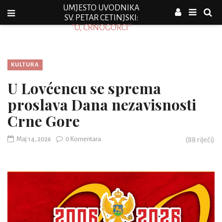
UMJESTO UVODNIKA
SV. PETAR CETINJSKI:
"O, CRNOGORCI"
KULTURA
U Lovćencu se sprema
proslava Dana nezavisnosti
Crne Gore
Maj 14, 2026
0 Komentara
(
88
riječi)