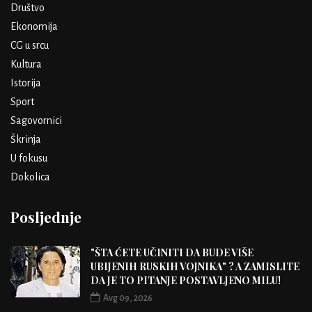
Društvo
Ekonomija
CG u srcu
Kultura
Istorija
Sport
Sagovornici
Škrinja
U fokusu
Dokolica
Posljednje
"ŠTA ĆETE UČINITI DA BUDE VIŠE
UBIJENIH RUSKIH VOJNIKA" ? A ZAMISLITE
DA JE TO PITANJE POSTAVLJENO MILU!
Avg 09, 2026