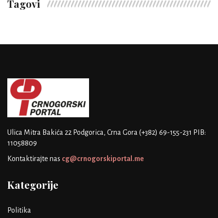
Tagovi
Ulica Mitra Bakića 22
Podgorica, Crna Gora
(+382) 69-155-231
PIB:
11058809
Kontaktirajte nas
cg@crnogorskiportal.me
Kategorije
Politika