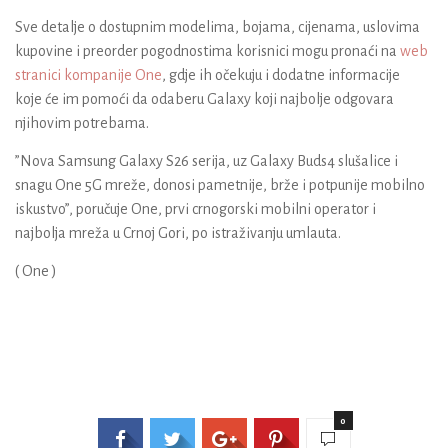
Sve detalje o dostupnim modelima, bojama, cijenama, uslovima
kupovine i preorder pogodnostima korisnici mogu pronaći na
web
stranici kompanije One
, gdje ih očekuju i dodatne informacije
koje će im pomoći da odaberu Galaxy koji najbolje odgovara
njihovim potrebama.
”Nova Samsung Galaxy S26 serija, uz Galaxy Buds4 slušalice i
snagu One 5G mreže, donosi pametnije, brže i potpunije mobilno
iskustvo”, poručuje One, prvi crnogorski mobilni operator i
najbolja mreža u Crnoj Gori, po istraživanju umlauta.
( One )
0