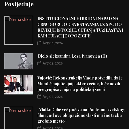
Posljednje
INSTITUCIONALNI HIBRIDNI NAPAD NA
CRNU GORU: OD SVRSTAVANJA UZ SPC DO
REVIZIJE ISTORIJE, ĆUTANJA TUŽILAŠTVA I
KAPITULACIJE OPOZICIJE
Avg 06, 2026
Djelo Aleksandra Lesa Ivanovića (II)
Avg 05, 2026
Vujović: Rekonstrukcija Vlade potvrdila da je
Mandić najuticajniji akter većine, biće novih
pregrupisavanja na političkoj sceni
Avg 05, 2026
„Vlatko Gilić već počiva na Panteonu svetskog
filma, od ove okupacione vlasti mu i ne treba
grobno mesto“
Avg 05, 2026