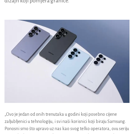
dizajn koji pomjera granice.
„Ovo je jedan od onih trenutaka u godini koji posebno cijene
zaljubljenici u tehnologiju, i svi naši korisnici koji biraju Samsung.
Ponosni smo što upravo uz nas kao svog telko operatora, ovu seriju