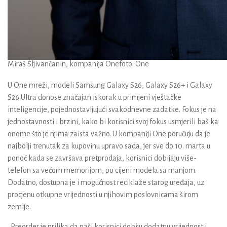
Miraš Šljivančanin, kompanija One
foto: One
U One mreži, modeli Samsung Galaxy S26, Galaxy S26+ i Galaxy
S26 Ultra donose značajan iskorak u primjeni vještačke
inteligencije, pojednostavljujući svakodnevne zadatke. Fokus je na
jednostavnosti i brzini, kako bi korisnici svoj fokus usmjerili baš ka
onome što je njima zaista važno. U kompaniji One poručuju da je
najbolji trenutak za kupovinu upravo sada, jer sve do 10. marta u
ponoć kada se završava pretprodaja, korisnici dobijaju više-
telefon sa većom memorijom, po cijeni modela sa manjom.
Dodatno, dostupna je i mogućnost reciklaže starog uređaja, uz
procjenu otkupne vrijednosti u njihovim poslovnicama širom
zemlje.
„Preorder je prilika da naši korisnici dobiju dodatnu vrijednost i