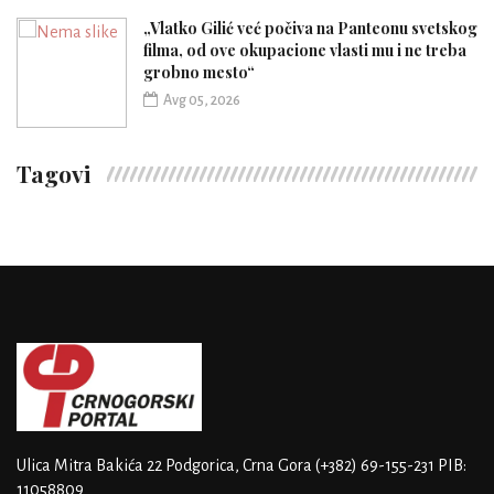
„Vlatko Gilić već počiva na Panteonu svetskog
filma, od ove okupacione vlasti mu i ne treba
grobno mesto“
Avg 05, 2026
Tagovi
Ulica Mitra Bakića 22
Podgorica, Crna Gora
(+382) 69-155-231
PIB:
11058809