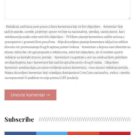
• Redakcija zadržava puno pravo izbora komentara koji će biti objavljeni. • Komentari koji
sadrže psovke, uvrede, prijetnje i govor mržnje na nacionalnoj, vjerskoj, rasnoj osnovi, kao i
netolerancija svake vrste neće biti objavljeni. • Prilikom pisanje komentara vodite računa o
pravopisnim i gramatičkim pravilima. • Nije dozvoljeno pisanje komentara isključivo velikim
slovima niti promovisanje drugih sajtova putem linkova. • Komentari u kojima nam skrećete na
slovne, tehničke i druge propuste u tekstovima, neće biti objavljeni, ali ih možete uputiti
redakciji na kontakt stranici portala. • Komentare i sugestije u vezi sa uređivačkom politikom
ne objavljujemo, kao i komentare koji sadrže optužbe protiv drugih osoba. • Objavljeni
komentari predstavljaju privatno mišljenje autora komentara, i nisu stavovi redakcije portala. •
Nijesu dozvoljeni komentari koji vrijedjaju dostojanstvo Crne Gore,nacionalnu ,rodnu i vjersku
ravnopravnost ili podstice mrznja prema LGBT poulaciji.
Unesite komentar ⇾
Subscribe