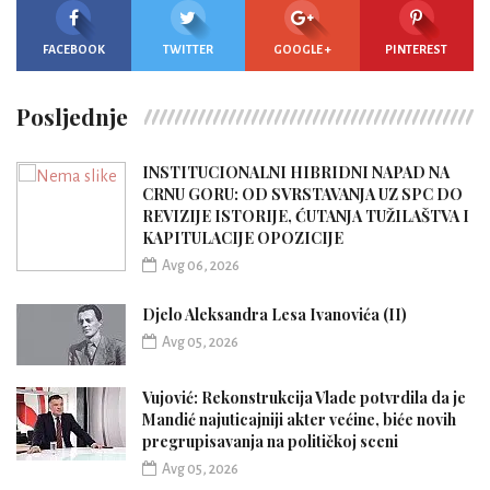
FACEBOOK
TWITTER
GOOGLE +
PINTEREST
Posljednje
INSTITUCIONALNI HIBRIDNI NAPAD NA
CRNU GORU: OD SVRSTAVANJA UZ SPC DO
REVIZIJE ISTORIJE, ĆUTANJA TUŽILAŠTVA I
KAPITULACIJE OPOZICIJE
Avg 06, 2026
Djelo Aleksandra Lesa Ivanovića (II)
Avg 05, 2026
Vujović: Rekonstrukcija Vlade potvrdila da je
Mandić najuticajniji akter većine, biće novih
pregrupisavanja na političkoj sceni
Avg 05, 2026