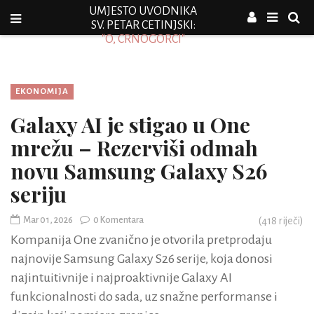
UMJESTO UVODNIKA
SV. PETAR CETINJSKI:
"O, CRNOGORCI"
EKONOMIJA
Galaxy AI je stigao u One
mrežu – Rezerviši odmah
novu Samsung Galaxy S26
seriju
Mar 01, 2026
0 Komentara
(
418
riječi)
Kompanija One zvanično je otvorila pretprodaju
najnovije Samsung Galaxy S26 serije, koja donosi
najintuitivnije i najproaktivnije Galaxy AI
funkcionalnosti do sada, uz snažne performanse i