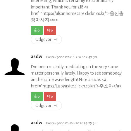
interesting, which is certainly extraordinarily
important. Thank you for all! <a
href="https://ulsanhomecare.clickn.co.kr/">울산출
장마사지</a>
👍
0
👎
0
Odgovori ⇾
asdw
Postavljeno 02-06-2026 12:47:30
I’ve been recently meditating on the very same
matter personally lately. Happy to see somebody
on the same wavelength! Nice article. <a
href="https://jusoyasite.clickn.co.kr/">주소야</a>
👍
0
👎
0
Odgovori ⇾
asdw
Postavljeno 01-06-2026 14:25:38