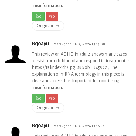
misinformation. .
👍
0
👎
0
Odgovori ⇾
Bqoayu
Postavljeno 01-05-2026 13:27:08
This review on ADHD in adults shows many cases
persist from childhood and respond to treatment. -
https://telindex.ch/?pg=su&obj=945922 , The
explanation of mRNA technology in this piece is
clear and accessible. Important for countering
misinformation. .
👍
0
👎
0
Odgovori ⇾
Bqoayu
Postavljeno 01-05-2026 13:26:56