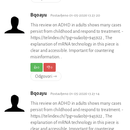
Bqoayu
Postavljeno 01-05-2026 13:27:20
This review on ADHD in adults shows many cases
persist from childhood and respond to treatment. -
https://telindex.ch/?pg=su&obj=945922 , The
explanation of mRNA technology in this piece is
clear and accessible. Important for countering
misinformation. .
👍
0
👎
0
Odgovori ⇾
Bqoayu
Postavljeno 01-05-2026 13:27:14
This review on ADHD in adults shows many cases
persist from childhood and respond to treatment. -
https://telindex.ch/?pg=su&obj=945922 , The
explanation of mRNA technology in this piece is
clear and accessible. Important for countering