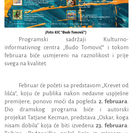
(Foto: KIC "Budo Tomović")
P
rogramski sadržaji Kulturno-
informativnog centra „
Budo Tomović“ i tokom
februara
biće usmjereni na raznolikost i prije
svega na kvalitet.
Februar će početi sa
predstavom „Krevet od
lišća“, koju će publika nakon nedavne uspješne
premijere, ponovo moći da pogleda
2. februara
.
Dio dramskog programa biće i a
utorski
projekat
Tatjane Kecman
, predstava
„Oskar, koga
nisam dobila"
koja će biti izvedena
23. februara
.