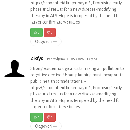
https://schoonheid.linkenbay.nl/ , Promising early-
phase trial results for a new disease-modifying
therapy in ALS. Hope is tempered by the need for
larger confirmatory studies. .
👍
0
👎
0
Odgovori ⇾
Zixfys
Postavljeno 05-05-2026 01:07:14
Strong epidemiological data linking air pollution to
cognitive decline. Urban planning must incorporate
public health considerations. -
https://schoonheid.linkenbay.nl/ , Promising early-
phase trial results for a new disease-modifying
therapy in ALS. Hope is tempered by the need for
larger confirmatory studies. .
👍
0
👎
0
Odgovori ⇾