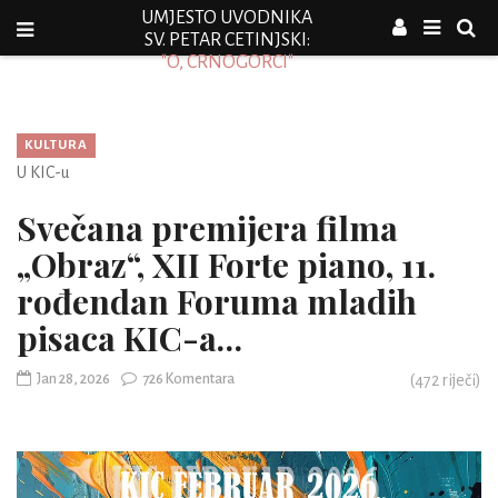
UMJESTO UVODNIKA
SV. PETAR CETINJSKI:
"O, CRNOGORCI"
KULTURA
U KIC-u
Svečana premijera filma
„Obraz“, XII Forte piano, 11.
rođendan Foruma mladih
pisaca KIC-a…
Jan 28, 2026
726 Komentara
(
472
riječi)