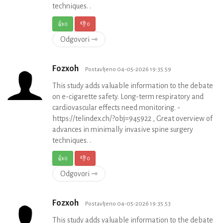
techniques. .
👍
0
👎
0
Odgovori ⇾
Fozxoh
Postavljeno 04-05-2026 19:35:59
This study adds valuable information to the debate
on e-cigarette safety. Long-term respiratory and
cardiovascular effects need monitoring. -
https://telindex.ch/?obj=945922 , Great overview of
advances in minimally invasive spine surgery
techniques. .
👍
0
👎
0
Odgovori ⇾
Fozxoh
Postavljeno 04-05-2026 19:35:53
This study adds valuable information to the debate