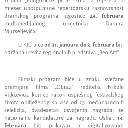
Tribina „Podgoričke priče” koja iz mjeseca u
mjesec upotpunjuje repertoarsku raznovrsnost
dramskog programa, ugostiće
24. februara
multimedijalnog umjetnika Damira
Murseljevića.
U KIC-u će
od 31. januara do 3. februara
biti
održana i revija regionalnih predstava
„Beo Art".
Filmski program biće u znaku svečane
premijere filma „Obraz” reditelja Nikole
Vukčevića, koji će nakon uspješnog festivalskog
života
obilježenog sa više od 25 međunarodnih
selekcija, dvadesetak osvojenih nagrada, te
nacionalne kandidature za nagradu Oskar,
13.
februara
biti prikazan u digitalizovanoj