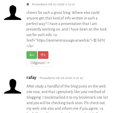
a
Postavljeno 08-07-2026 11:12:19
cheers for such a great blog. Where else could
anyone get that kind of info written in such a
perfect way? I have a presentation that I am
presently working on, and I have been on the look
out for such info. <a
href="https://womenmassage.uriweb.kr">토닥이
</a>
👍
0
👎
0
Odgovori ⇾
rafay
Postavljeno 08-06-2026 12:27:47
After study a handful of the blog posts on the web
site now, and that i genuinely like your method of
blogging. I bookmarked it to my bookmark site list
and you will be checking back soon. Pls check out
my web-site also and inform me if you agree. <a