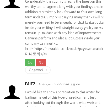
Considerably, the submit is really the finest on this
worthy topic. I agree along with your findings and in
addition can thirstily look forward to Your own long
term updates. Simply just saying many thanks will not
merely you need to be enough, for that fantastic clarit
inside your writing. I will straight away grab your rss to
remain up-to-date with any kind of improvements.
Genuine perform and also a lot success inside your
company dealings! <a
href="https://newrabbit.clickn.co.kr/pages/manatokki
마나토끼</a>
👍
0
👎
0
Odgovori ⇾
FAIEZ
Postavljeno 01-06-2026 13:55:00
I would like to show appreciation to this writer for
bailing me out of this type of predicament. Just
after looking out through the world wide web and