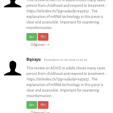
This review on ADHD in adults shows many cases
persist from childhood and respond to treatment. -
https://telindex.ch/?pg=su&obj=945922 , The
explanation of mRNA technology in this piece is
clear and accessible. Important for countering
misinformation. .
👍
0
👎
0
Odgovori ⇾
Bqoayu
Postavljeno 01-05-2026 13:26:46
This review on ADHD in adults shows many cases
persist from childhood and respond to treatment. -
https://telindex.ch/?pg=su&obj=945922 , The
explanation of mRNA technology in this piece is
clear and accessible. Important for countering
misinformation. .
👍
0
👎
0
Odgovori ⇾