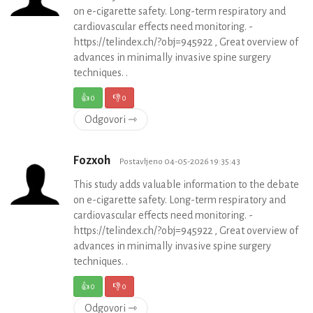
on e-cigarette safety. Long-term respiratory and
cardiovascular effects need monitoring. -
https://telindex.ch/?obj=945922 , Great overview of
advances in minimally invasive spine surgery
techniques. .
👍
0
👎
0
Odgovori ⇾
Fozxoh
Postavljeno 04-05-2026 19:35:43
This study adds valuable information to the debate
on e-cigarette safety. Long-term respiratory and
cardiovascular effects need monitoring. -
https://telindex.ch/?obj=945922 , Great overview of
advances in minimally invasive spine surgery
techniques. .
👍
0
👎
0
Odgovori ⇾