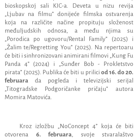
bioskopskoj sali KIC-a. Deveta u nizu revija
„Ljubav na filmu” donijeće filmska ostvarenja
koja na različite načine propituju složenost
međuljudskih odnosa, a među njima su
„Porodica po ugovoru/Rental Family” (2025) i
„Žalim te/Regretting You” (2025). Na repertoaru
će biti i sinhronizovani animirani filmovi „Kung Fu
Panda 4”
(2024) i „Sunđer Bob - Prokletstvo
pirata” (2025). Publika će biti u prilici
od 16. do 20.
februara
da pogleda i televizijski serijal
„
Titogradske Podgoričanke pričaju” autora
Momira Matovića.
Kroz izložbu „NoConcept 4” koja će biti
otvorena
6. februara
, svoje stvaralaštvo