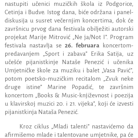
nastupiti učenici muzičkih škola iz Podgorice,
Cetinja i Budve. Istog dana, biće održana i panel-
diskusija u susret večernjim koncertima, dok će
završnicu prvog dana festivala obilježiti autorski
projekat Marije Mitrović „Ne ja/Not I”. Program
festivala nastavlja se
26. februara
koncertom-
predavanjem „Sport i zabava” Erika Satija, uz
učešće pijanistkinje Nataše Penezić i učenika
Umjetničke škole za muziku i balet „Vasa Pavić”,
potom poetsko-muzičkim recitalom „Zvuk neke
druge istine” Marine Popadić, te završnim
koncertom „Books & Music-književnost i poezija
u klavirskoj muzici 20. i 21. vijeka”, koji će izvesti
pijanistkinja Nataša Penezić.
Kroz ciklus „Mladi talenti” nastavićemo da
afirmišemo mlade i talentovane umjetnike, pa će