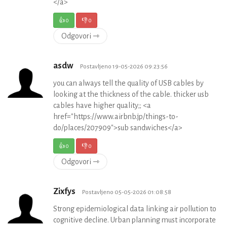
</a>
👍
0
👎
0
Odgovori ⇾
asdw
Postavljeno 19-05-2026 09:23:56
you can always tell the quality of USB cables by
looking at the thickness of the cable. thicker usb
cables have higher quality;; <a
href="https://www.airbnb.jp/things-to-
do/places/207909">sub sandwiches</a>
👍
0
👎
0
Odgovori ⇾
Zixfys
Postavljeno 05-05-2026 01:08:58
Strong epidemiological data linking air pollution to
cognitive decline. Urban planning must incorporate