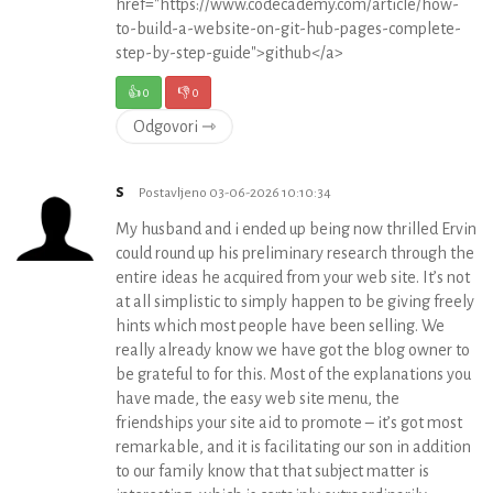
href="https://www.codecademy.com/article/how-
to-build-a-website-on-git-hub-pages-complete-
step-by-step-guide">github</a>
👍
0
👎
0
Odgovori ⇾
s
Postavljeno 03-06-2026 10:10:34
My husband and i ended up being now thrilled Ervin
could round up his preliminary research through the
entire ideas he acquired from your web site. It’s not
at all simplistic to simply happen to be giving freely
hints which most people have been selling. We
really already know we have got the blog owner to
be grateful to for this. Most of the explanations you
have made, the easy web site menu, the
friendships your site aid to promote – it’s got most
remarkable, and it is facilitating our son in addition
to our family know that that subject matter is