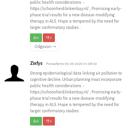
public health considerations. -
https://schoonheid.linkenbay.nl/ , Promising early-
phase trial results for a new disease-modifying
therapy in ALS. Hope is tempered by the need for
larger confirmatory studies. .
👍
0
👎
0
Odgovori ⇾
Zixfys
Postavljeno 05-05-2026 01:08:30
Strong epidemiological data linking air pollution to
cognitive decline. Urban planning must incorporate
public health considerations. -
https://schoonheid.linkenbay.nl/ , Promising early-
phase trial results for a new disease-modifying
therapy in ALS. Hope is tempered by the need for
larger confirmatory studies. .
👍
0
👎
0