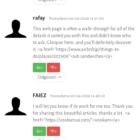
rafay
Postavljeno 20-04-2026 14:21:00
This web page is often a walk-through for all of the
details it suited you with this and didn’t know who
to ask. Glimpse here, and you’ll definitely discover
it. <a href="https://www.airbnb.jp/things-to-
do/places/207909">sub sandwiches</a>
👍
0
👎
0
Odgovori ⇾
FAIEZ
Postavljeno 20-04-2026 12:48:20
I will let you know if its work for me too. Thank you
for sharing this beautiful articles. thanks a lot . <a
href="https://vookum.us.com/">vookum</a>
👍
0
👎
0