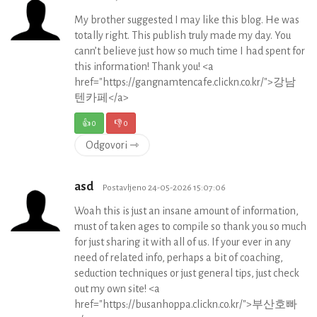
My brother suggested I may like this blog. He was
totally right. This publish truly made my day. You
cann’t believe just how so much time I had spent for
this information! Thank you! <a
href="https://gangnamtencafe.clickn.co.kr/">강남
텐카페</a>
👍
0
👎
0
Odgovori ⇾
asd
Postavljeno 24-05-2026 15:07:06
Woah this is just an insane amount of information,
must of taken ages to compile so thank you so much
for just sharing it with all of us. If your ever in any
need of related info, perhaps a bit of coaching,
seduction techniques or just general tips, just check
out my own site! <a
href="https://busanhoppa.clickn.co.kr/">부산호빠