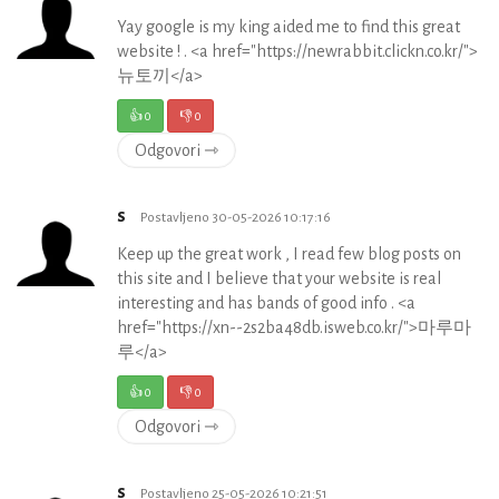
Yay google is my king aided me to find this great
website ! . <a href="https://newrabbit.clickn.co.kr/">
뉴토끼</a>
👍
0
👎
0
Odgovori ⇾
s
Postavljeno 30-05-2026 10:17:16
Keep up the great work , I read few blog posts on
this site and I believe that your website is real
interesting and has bands of good info . <a
href="https://xn--2s2ba48db.isweb.co.kr/">마루마
루</a>
👍
0
👎
0
Odgovori ⇾
s
Postavljeno 25-05-2026 10:21:51