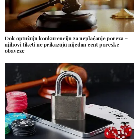
Dok optužuju konkurenciju za neplaćanje poreza –
njihovi tiketi ne prikazuju nijedan cent poreske
obaveze