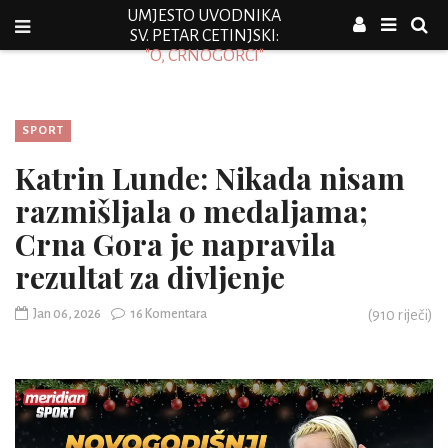
UMJESTO UVODNIKA
SV. PETAR CETINJSKI:
"O, CRNOGORCI"
SPORT
Katrin Lunde: Nikada nisam
razmišljala o medaljama;
Crna Gora je napravila
rezultat za divljenje
Jan 06, 2026
16 Komentara
(
910
riječi)