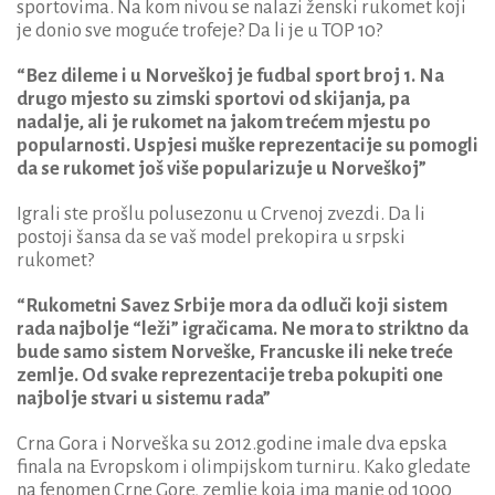
sportovima. Na kom nivou se nalazi ženski rukomet koji
je donio sve moguće trofeje? Da li je u TOP 10?
“Bez dileme i u Norveškoj je fudbal sport broj 1. Na
drugo mjesto su zimski sportovi od skijanja, pa
nadalje, ali je rukomet na jakom trećem mjestu po
popularnosti. Uspjesi muške reprezentacije su pomogli
da se rukomet još više popularizuje u Norveškoj”
Igrali ste prošlu polusezonu u Crvenoj zvezdi. Da li
postoji šansa da se vaš model prekopira u srpski
rukomet?
“Rukometni Savez Srbije mora da odluči koji sistem
rada najbolje “leži” igračicama. Ne mora to striktno da
bude samo sistem Norveške, Francuske ili neke treće
zemlje. Od svake reprezentacije treba pokupiti one
najbolje stvari u sistemu rada”
Crna Gora i Norveška su 2012.godine imale dva epska
finala na Evropskom i olimpijskom turniru. Kako gledate
na fenomen Crne Gore, zemlje koja ima manje od 1000