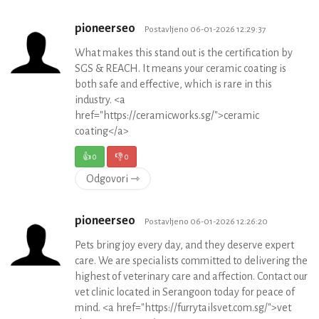
pioneerseo
Postavljeno 06-01-2026 12:29:37
What makes this stand out is the certification by
SGS & REACH. It means your ceramic coating is
both safe and effective, which is rare in this
industry. <a
href="https://ceramicworks.sg/">ceramic
coating</a>
👍
0
👎
0
Odgovori ⇾
pioneerseo
Postavljeno 06-01-2026 12:26:20
Pets bring joy every day, and they deserve expert
care. We are specialists committed to delivering the
highest of veterinary care and affection. Contact our
vet clinic located in Serangoon today for peace of
mind. <a href="https://furrytailsvet.com.sg/">vet