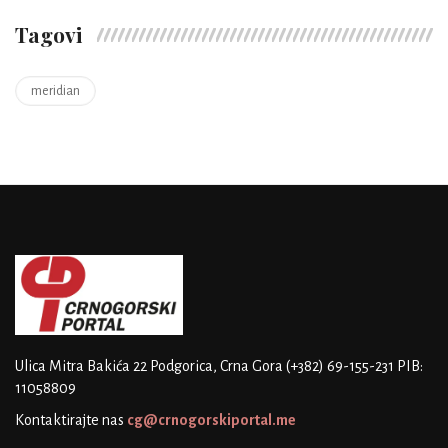
Tagovi
meridian
Ulica Mitra Bakića 22
Podgorica, Crna Gora
(+382) 69-155-231
PIB:
11058809
Kontaktirajte nas
cg@crnogorskiportal.me