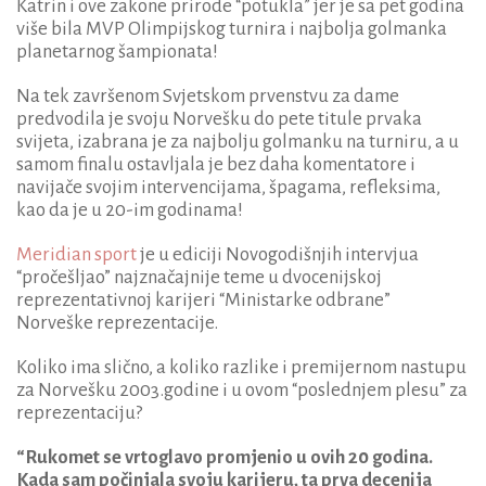
Katrin i ove zakone prirode “potukla” jer je sa pet godina
više bila MVP Olimpijskog turnira i najbolja golmanka
planetarnog šampionata!
Na tek završenom Svjetskom prvenstvu za dame
predvodila je svoju Norvešku do pete titule prvaka
svijeta, izabrana je za najbolju golmanku na turniru, a u
samom finalu ostavljala je bez daha komentatore i
navijače svojim intervencijama, špagama, refleksima,
kao da je u 20-im godinama!
Meridian sport
je u ediciji Novogodišnjih intervjua
“pročešljao” najznačajnije teme u dvocenijskoj
reprezentativnoj karijeri “Ministarke odbrane”
Norveške reprezentacije.
Koliko ima slično, a koliko razlike i premijernom nastupu
za Norvešku 2003.godine i u ovom “poslednjem plesu” za
reprezentaciju?
“Rukomet se vrtoglavo promjenio u ovih 20 godina.
Kada sam počinjala svoju karijeru, ta prva decenija