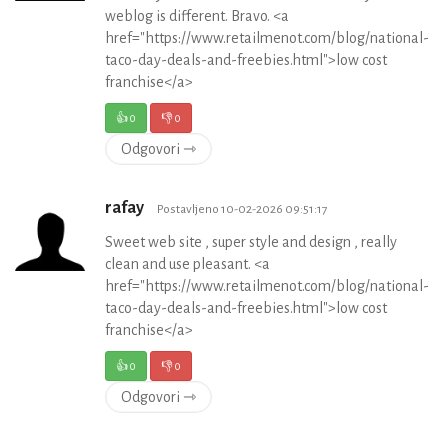
weblog is different. Bravo. <a
href="https://www.retailmenot.com/blog/national-
taco-day-deals-and-freebies.html">low cost
franchise</a>
👍
0
👎
0
Odgovori ⇾
rafay
Postavljeno 10-02-2026 09:51:17
Sweet web site , super style and design , really
clean and use pleasant. <a
href="https://www.retailmenot.com/blog/national-
taco-day-deals-and-freebies.html">low cost
franchise</a>
👍
0
👎
0
Odgovori ⇾