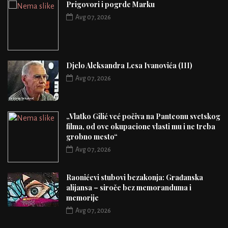
Prigovori i pogrde Marku
Avg 07, 2026
Djelo Aleksandra Lesa Ivanovića (III)
Avg 07, 2026
„Vlatko Gilić već počiva na Panteonu svetskog
filma, od ove okupacione vlasti mu i ne treba
grobno mesto“
Avg 07, 2026
Raonićevi stubovi bezakonja: Građanska
alijansa – siroče bez memoranduma i
memorije
Avg 07, 2026