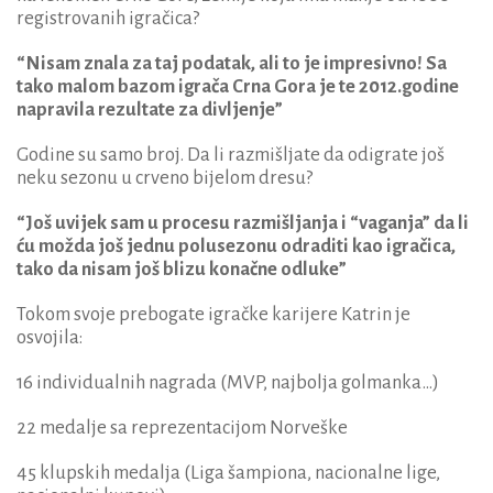
registrovanih igračica?
“Nisam znala za taj podatak, ali to je impresivno! Sa
tako malom bazom igrača Crna Gora je te 2012.godine
napravila rezultate za divljenje”
Godine su samo broj. Da li razmišljate da odigrate još
neku sezonu u crveno bijelom dresu?
“Još uvijek sam u procesu razmišljanja i “vaganja” da li
ću možda još jednu polusezonu odraditi kao igračica,
tako da nisam još blizu konačne odluke”
Tokom svoje prebogate igračke karijere Katrin je
osvojila:
16 individualnih nagrada (MVP, najbolja golmanka…)
22 medalje sa reprezentacijom Norveške
45 klupskih medalja (Liga šampiona, nacionalne lige,