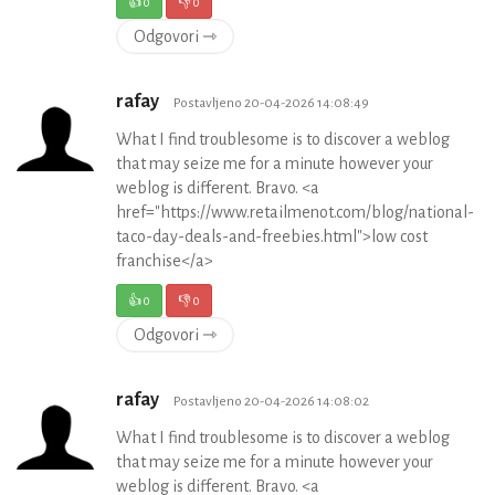
👍
0
👎
0
Odgovori ⇾
rafay
Postavljeno 20-04-2026 14:08:49
What I find troublesome is to discover a weblog
that may seize me for a minute however your
weblog is different. Bravo. <a
href="https://www.retailmenot.com/blog/national-
taco-day-deals-and-freebies.html">low cost
franchise</a>
👍
0
👎
0
Odgovori ⇾
rafay
Postavljeno 20-04-2026 14:08:02
What I find troublesome is to discover a weblog
that may seize me for a minute however your
weblog is different. Bravo. <a