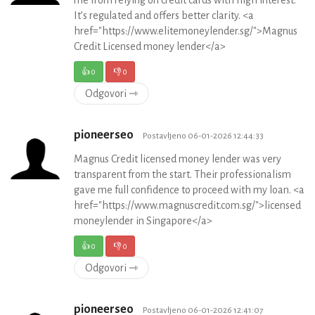
It’s regulated and offers better clarity. <a
href="https://www.elitemoneylender.sg/">Magnus
Credit Licensed money lender</a>
👍
0
👎
0
Odgovori ⇾
pioneerseo
Postavljeno 06-01-2026 12:44:33
Magnus Credit licensed money lender was very
transparent from the start. Their professionalism
gave me full confidence to proceed with my loan. <a
href="https://www.magnuscredit.com.sg/">licensed
moneylender in Singapore</a>
👍
0
👎
0
Odgovori ⇾
pioneerseo
Postavljeno 06-01-2026 12:41:07