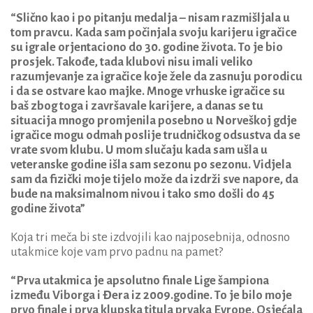
“Slično kao i po pitanju medalja – nisam razmišljala u
tom pravcu. Kada sam počinjala svoju karijeru igračice
su igrale orjentaciono do 30. godine života. To je bio
prosjek. Takođe, tada klubovi nisu imali veliko
razumjevanje za igračice koje žele da zasnuju porodicu
i da se ostvare kao majke. Mnoge vrhuske igračice su
baš zbog toga i završavale karijere, a danas se tu
situacija mnogo promjenila posebno u Norveškoj gdje
igračice mogu odmah poslije trudničkog odsustva da se
vrate svom klubu. U mom slučaju kada sam ušla u
veteranske godine išla sam sezonu po sezonu. Vidjela
sam da fizički moje tijelo može da izdrži sve napore, da
bude na maksimalnom nivou i tako smo došli do 45
godine života”
Koja tri meča bi ste izdvojili kao najposebnija, odnosno
utakmice koje vam prvo padnu na pamet?
“Prva utakmica je apsolutno finale Lige šampiona
između Viborga i Đera iz 2009.godine. To je bilo moje
prvo finale i prva klupska titula prvaka Evrope. Osjećala