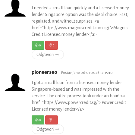
I needed a small loan quickly and a licensed money
lender Singapore option was the ideal choice. Fast,
regulated, and without surprises. <a
href="https://www.magnuscredit.com.sg/">Magnus
Credit Licensed money lender</a>
👍
0
👎
0
Odgovori ⇾
pioneerseo
Postavljeno 06-01-2026 12:35:10
I got a small loan from a licensed money lender
Singapore-based and was impressed with the
service. The entire process took under an hour! <a
href="https://www.powercredit.sg/">Power Credit
Licensed money lender</a>
👍
0
👎
0
Odgovori ⇾