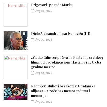
Prigovori i pogrde Marku
Avg 07, 2026
Djelo Aleksandra Lesa Ivanovića (III)
Avg 07, 2026
„Vlatko Gilić već počiva na Panteonu svetskog
filma, od ove okupacione vlasti mu i ne treba
grobno mesto“
Avg 07, 2026
Raonićevi stubovi bezakonja: Građanska
alijansa – siroče bez memoranduma i
memorije
Avg 07, 2026