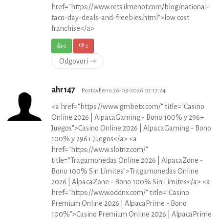
href="https://www.retailmenot.com/blog/national-
taco-day-deals-and-freebies.html">low cost
franchise</a>
👍
0
👎
0
Odgovori ⇾
ahr147
Postavljeno 26-03-2026 07:17:24
<a href="https://www.gmbetx.com/" title="Casino
Online 2026 | AlpacaGaming - Bono 100% y 296+
Juegos">Casino Online 2026 | AlpacaGaming - Bono
100% y 296+ Juegos</a> <a
href="https://www.slotnz.com/"
title="Tragamonedas Online 2026 | AlpacaZone -
Bono 100% Sin Límites">Tragamonedas Online
2026 | AlpacaZone - Bono 100% Sin Límites</a> <a
href="https://www.oddnx.com/" title="Casino
Premium Online 2026 | AlpacaPrime - Bono
100%">Casino Premium Online 2026 | AlpacaPrime