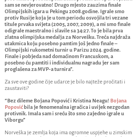
sam se nevjerovatno! Drugo mjesto zauzima finale
Olimpijskih igara u Pekingu 2008.godine. Igrale smo
protiv Rusije koja je u tom periodu osvojila tri vezane
titule prvaka svijeta (2005, 2007, 2009), a mi smo finale
odigrale maestralno i slavile sa 34:27. To je bila prva
zlatna olimpijska medalja za Norvešku. Treća najdraža
utakmica koju posebno pamtim još jedno finale –
Olimpijski rukometni turnir u Parizu 2024. godine.
Finale i pobjeda nad domaćinom Francuskom, a
posebno ću pamtiti i individualnu nagradu jer sam
proglašena za MVP-a turnira”.
Za sve ove godine čije udarce je bilo najteže pročitati i
zaustaviti?
“Bez dileme Bojana Popović i Kristina Neagu!
Bojana
Popović
bila je fenomenalna igračica i uvijek nezgodan
protivnik. Imala sam i sreću što smo zajedno igrale u
Viborgu”
Norveška je zemlja koja ima ogromne uspjehe u zimskim