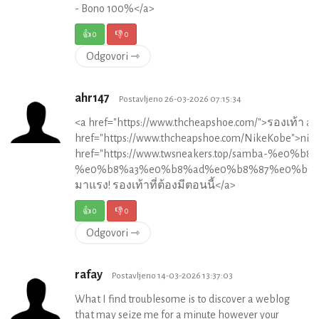
- Bono 100%</a>
👍
0
👎
0
Odgovori ⇾
ahr147
Postavljeno 26-03-2026 07:15:34
<a href="https://www.thcheapshoe.com/">รองเท้า ad
href="https://www.thcheapshoe.com/NikeKobe">nike
href="https://www.twsneakers.top/samba-
%e0%b8%a3%e0%b8%ad%e0%b8%87%e0%b9%
มาแรง! รองเท้าที่ต้องมีตอนนี้</a>
👍
0
👎
0
Odgovori ⇾
rafay
Postavljeno 14-03-2026 13:37:03
What I find troublesome is to discover a weblog
that may seize me for a minute however your