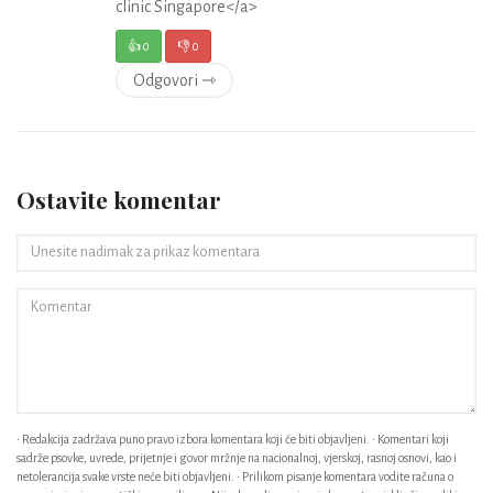
clinic Singapore</a>
👍
0
👎
0
Odgovori ⇾
Ostavite komentar
• Redakcija zadržava puno pravo izbora komentara koji će biti objavljeni. • Komentari koji
sadrže psovke, uvrede, prijetnje i govor mržnje na nacionalnoj, vjerskoj, rasnoj osnovi, kao i
netolerancija svake vrste neće biti objavljeni. • Prilikom pisanje komentara vodite računa o