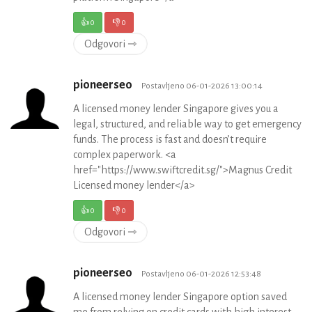
👍
0
👎
0
Odgovori ⇾
pioneerseo
Postavljeno 06-01-2026 13:00:14
A licensed money lender Singapore gives you a
legal, structured, and reliable way to get emergency
funds. The process is fast and doesn’t require
complex paperwork. <a
href="https://www.swiftcredit.sg/">Magnus Credit
Licensed money lender</a>
👍
0
👎
0
Odgovori ⇾
pioneerseo
Postavljeno 06-01-2026 12:53:48
A licensed money lender Singapore option saved
me from relying on credit cards with high interest.