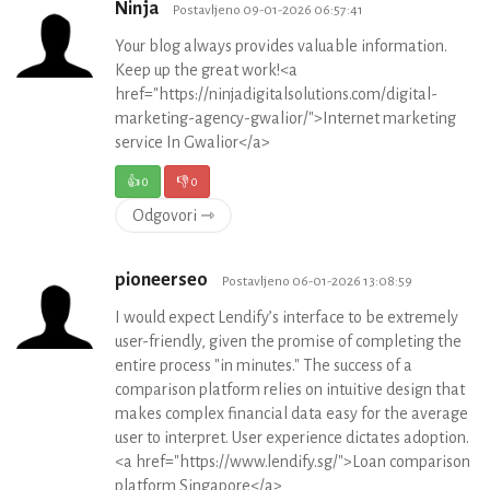
Ninja
Postavljeno 09-01-2026 06:57:41
Your blog always provides valuable information.
Keep up the great work!<a
href="https://ninjadigitalsolutions.com/digital-
marketing-agency-gwalior/">Internet marketing
service In Gwalior</a>
👍
0
👎
0
Odgovori ⇾
pioneerseo
Postavljeno 06-01-2026 13:08:59
I would expect Lendify’s interface to be extremely
user-friendly, given the promise of completing the
entire process "in minutes." The success of a
comparison platform relies on intuitive design that
makes complex financial data easy for the average
user to interpret. User experience dictates adoption.
<a href="https://www.lendify.sg/">Loan comparison
platform Singapore</a>