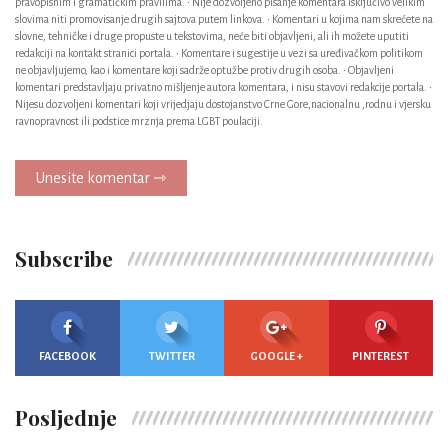
pravopisnim i gramatičkim pravilima. • Nije dozvoljeno pisanje komentara isključivo velikim
slovima niti promovisanje drugih sajtova putem linkova. • Komentari u kojima nam skrećete na
slovne, tehničke i druge propuste u tekstovima, neće biti objavljeni, ali ih možete uputiti
redakciji na kontakt stranici portala. • Komentare i sugestije u vezi sa uređivačkom politikom
ne objavljujemo, kao i komentare koji sadrže optužbe protiv drugih osoba. • Objavljeni
komentari predstavljaju privatno mišljenje autora komentara, i nisu stavovi redakcije portala. •
Nijesu dozvoljeni komentari koji vrijedjaju dostojanstvo Crne Gore,nacionalnu ,rodnu i vjersku
ravnopravnost ili podstice mrznja prema LGBT poulaciji.
Unesite komentar ⇾
Subscribe
FACEBOOK
TWITTER
GOOGLE +
PINTEREST
Posljednje