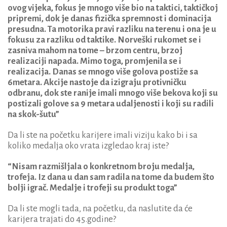
ovog vijeka, fokus je mnogo više bio na taktici, taktičkoj
pripremi, dok je danas fizička spremnost i dominacija
presudna. Ta motorika pravi razliku na terenu i ona je u
fokusu za razliku od taktike. Norveški rukomet se i
zasniva mahom na tome – brzom centru, brzoj
realizaciji napada. Mimo toga, promjenila se i
realizacija. Danas se mnogo više golova postiže sa
6metara. Akcije nastoje da izigraju protivničku
odbranu, dok ste ranije imali mnogo više bekova koji su
postizali golove sa 9 metara udaljenosti i koji su radili
na skok-šutu”
Da li ste na početku karijere imali viziju kako bi i sa
koliko medalja oko vrata izgledao kraj iste?
“Nisam razmišljala o konkretnom broju medalja,
trofeja. Iz dana u dan sam radila na tome da budem što
bolji igrač. Medalje i trofeji su produkt toga”
Da li ste mogli tada, na početku, da naslutite da će
karijera trajati do 45.godine?