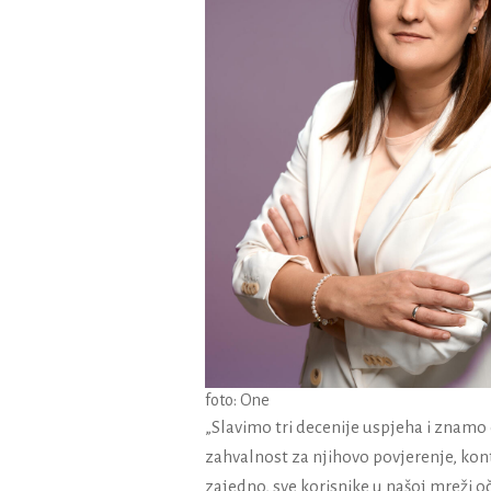
foto: One
„Slavimo tri decenije uspjeha i znamo
zahvalnost za njihovo povjerenje, kont
zajedno, sve korisnike u našoj mreži 