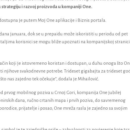
 strategiju i razvoj proizvoda u kompaniji One.
ostupna je putem Moj One aplikacije i Biznis portala.
dana januara, dok se u prepaidu može iskoristiti u periodu od pet
etaljima korisnici se mogu bliže upoznati na kompanijskoj stranici
način koji je istovremeno koristan i dostupan, u duhu onoga što O
ati njihove svakodnevne potrebe. Trideset gigabajta za trideset go
 što nas zajedno tek očekuje“, dodala je Mihailović.
 od prvog mobilnog poziva u Crnoj Gori, kompanija One jubilej
onirskih dana, ručno crtanih mapa i prvih poziva, do savremenog
porodice, prijatelje i posao, One mreža rasla je zajedno sa svojim
simbol je te zajedničke priče – zahvalnosti za povjerenje koje tra