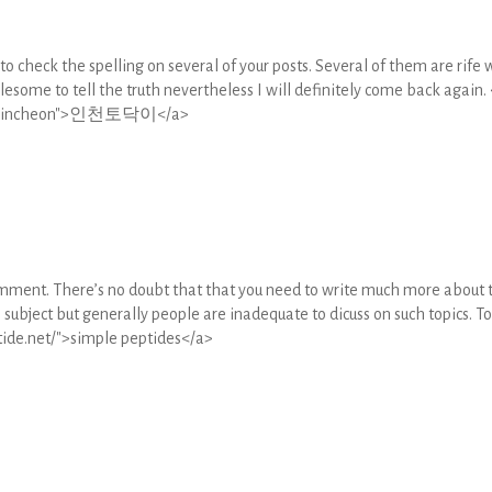
 to check the spelling on several of your posts. Several of them are rife 
blesome to tell the truth nevertheless I will definitely come back again.
b.kr/incheon">인천토닥이</a>
comment. There’s no doubt that that you need to write much more about 
 subject but generally people are inadequate to dicuss on such topics. T
tide.net/">simple peptides</a>