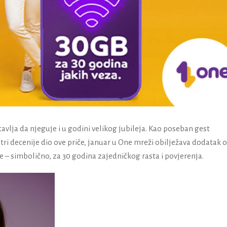
vlja da njeguje i u godini velikog jubileja. Kao poseban gest
tri decenije dio ove priče, januar u One mreži obilježava dodatak 
 – simbolično, za 30 godina zajedničkog rasta i povjerenja.