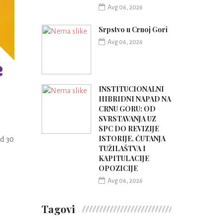
Avg 06, 2026
Srpstvo u Crnoj Gori
Avg 06, 2026
INSTITUCIONALNI
HIBRIDNI NAPAD NA
CRNU GORU: OD
SVRSTAVANJA UZ
SPC DO REVIZIJE
ISTORIJE, ĆUTANJA
od 30
TUŽILAŠTVA I
KAPITULACIJE
OPOZICIJE
Avg 06, 2026
Tagovi