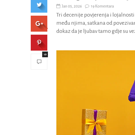
Jan 05, 2026
19 Komentara
Tri decenije povjerenja i lojalnos
među njima, satkana od povezivan
dokaz da je ljubav tamo gdje su ve
19