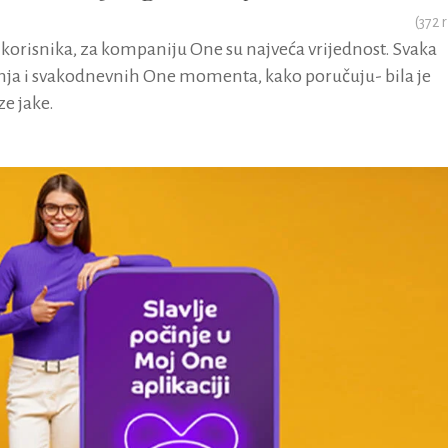
(
372
r
ti korisnika, za kompaniju One su najveća vrijednost. Svaka
ja i svakodnevnih One momenta, kako poručuju- bila je
ze jake.