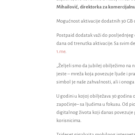
Mihailović, direktorka za komercijalnu
Mogućnost aktivacije dodatnih 30 GB d
Postpaid dodatak važi do posljednjeg 
dana od trenutka aktivacije. Sa svim d
1.me
.
„Željeli smo da jubilej obilježimo na 
jeste – mreža koja povezuje ljude i pr
simbol je naše zahvalnosti, ali i onoga
U godini u kojoj obilježava 30 godina
započinje– sa ljudima u fokusu. Od pi
digitalnog života koji danas povezuje 
korisnicima.
Trideset gigabajta mobilnog interneta 