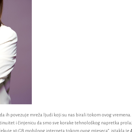
 da ih povezuje mreža ljudi koji su nas birali tokom ovog vremena.
inuitet i činjenicu da smo sve korake tehnološkog napretka prolaz
očekuje 30 GB mobilnog interneta tokom ovog mjeseca”, istakla je