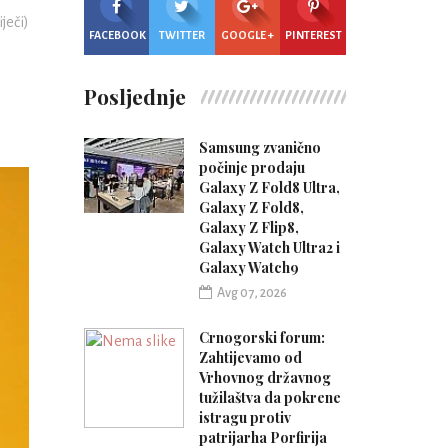
iječi)
FACEBOOK
TWITTER
GOOGLE +
PINTEREST
Posljednje
Samsung zvanično
počinje prodaju
Galaxy Z Fold8 Ultra,
Galaxy Z Fold8,
Galaxy Z Flip8,
Galaxy Watch Ultra2 i
Galaxy Watch9
Avg 07, 2026
Crnogorski forum:
Zahtijevamo od
Vrhovnog državnog
tužilaštva da pokrene
istragu protiv
patrijarha Porfirija