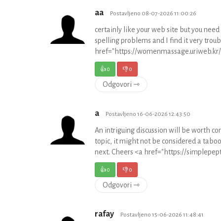
aa
Postavljeno 08-07-2026 11:00:26
certainly like your web site but you need
spelling problems and I find it very trou
href="https://womenmassage.uriwe
👍
0
👎
0
Odgovori ⇾
a
Postavljeno 16-06-2026 12:43:50
An intriguing discussion will be worth 
topic, it might not be considered a taboo
next. Cheers <a href="https://simplepep
👍
0
👎
0
Odgovori ⇾
rafay
Postavljeno 15-06-2026 11:48:41