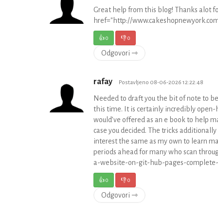
Great help from this blog! Thanks alot f
href="http://www.cakeshopnewyork.com
👍
0
👎
0
Odgovori ⇾
rafay
Postavljeno 08-06-2026 12:22:48
Needed to draft you the bit of note to be
this time. It is certainly incredibly open
would’ve offered as an e book to help m
case you decided. The tricks additional
interest the same as my own to learn ma
periods ahead for many who scan throug
a-website-on-git-hub-pages-complete-
👍
0
👎
0
Odgovori ⇾