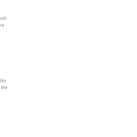
with
 <a
this
o the