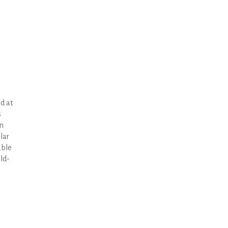
ed at
s
in
lar
able
ld-