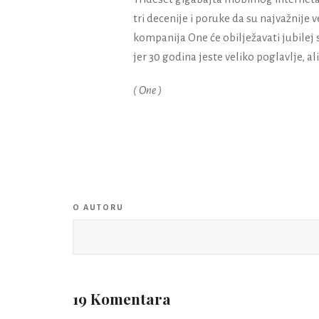
tri decenije i poruke da su najvažnije
kompanija One će obilježavati jubilej s
jer 30 godina jeste veliko poglavlje, al
( One )
O AUTORU
19 Komentara