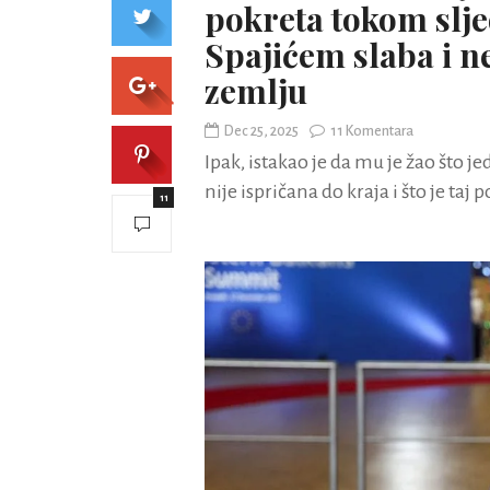
pokreta tokom slje
Spajićem slaba i 
zemlju
Dec 25, 2025
11 Komentara
Ipak, istakao je da mu je žao što j
nije ispričana do kraja i što je taj
11