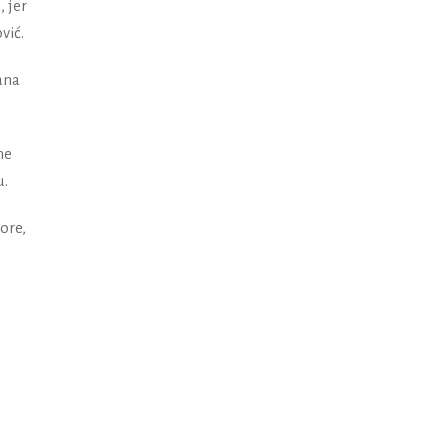
 jer
vić.
čana
me
u.
ore,