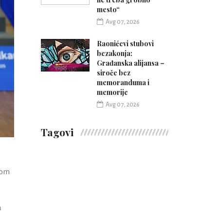
mesto“
Avg 07, 2026
Raonićevi stubovi
bezakonja:
Građanska alijansa –
siroče bez
memoranduma i
memorije
Avg 07, 2026
Tagovi
rom
a