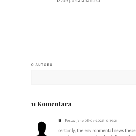
izvor: portalanalitika
O AUTORU
11 Komentara
a
Postavljeno 08-07-2026 10:39:21
certainly, the environmental news theses