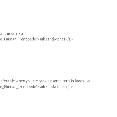
on this one. <a
The_Human_Trentipede">sub sandwiches</a>
eferable when you are cooking some certain foods~ <a
The_Human_Trentipede">sub sandwiches</a>