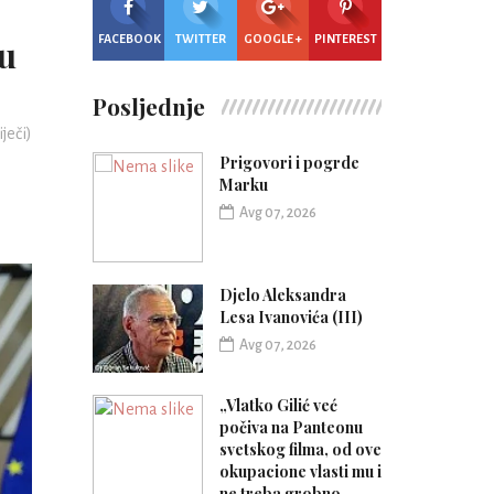
FACEBOOK
TWITTER
GOOGLE +
PINTEREST
ku
Posljednje
iječi)
Prigovori i pogrde
Marku
Avg 07, 2026
Djelo Aleksandra
Lesa Ivanovića (III)
Avg 07, 2026
„Vlatko Gilić već
počiva na Panteonu
svetskog filma, od ove
okupacione vlasti mu i
ne treba grobno