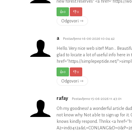
new forest reserves“ <a href="http
👍
0
👎
0
Odgovori ⇾
a
Postavljeno 16-06-2026 10:04:42
Hello. Very nice web site!! Man .. Beautif
glad to locate a lot of useful info here in
href="https://simplepeptide.net/">simp
👍
0
👎
0
Odgovori ⇾
rafay
Postavljeno 15-06-2026 11:43:01
Oh my goodness! a wonderful article dud
not know why Not able to sign up for it
knows kindly respond. Thnkx <a href="ht
A2=ind0412a&L=CONLANG&D=0&P=260