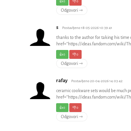
👍
0
👎
0
Odgovori ⇾
s
Postavljeno 18-05-2026 10:39:41
thanks to the author for taking his time 
href="https://ideas.fandom.com/wiki/
👍
0
👎
0
Odgovori ⇾
rafay
Postavljeno 20-04-2026 14:03:42
ceramic cookware sets would be much pr
href="https://ideas.fandom.com/wiki/
👍
0
👎
0
Odgovori ⇾