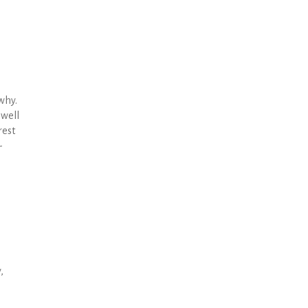
 why.
 well
rest
-
,