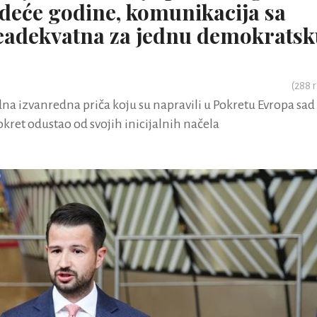
deće godine, komunikacija sa
neadekvatna za jednu demokrats
(
288
r
edna izvanredna priča koju su napravili u Pokretu Evropa sad
 pokret odustao od svojih inicijalnih načela