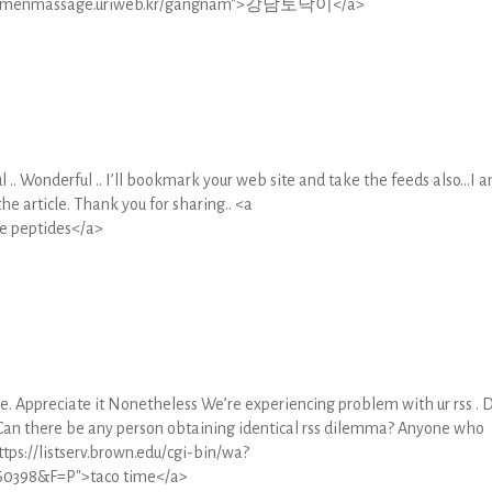
s://womenmassage.uriweb.kr/gangnam">강남토닥이</a>
ul .. Wonderful .. I’ll bookmark your web site and take the feeds also…I 
 the article. Thank you for sharing.. <a
le peptides</a>
e. Appreciate it Nonetheless We’re experiencing problem with ur rss . 
. Can there be any person obtaining identical rss dilemma? Anyone who
tps://listserv.brown.edu/cgi-bin/wa?
398&F=P">taco time</a>