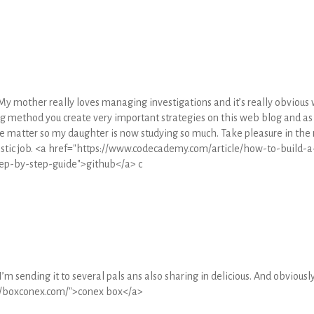
 My mother really loves managing investigations and it’s really obvious
ng method you create very important strategies on this web blog and as
 matter so my daughter is now studying so much. Take pleasure in the 
tastic job. <a href="https://www.codecademy.com/article/how-to-build-a
ep-by-step-guide">github</a> c
 I’m sending it to several pals ans also sharing in delicious. And obviously
s://boxconex.com/">conex box</a>