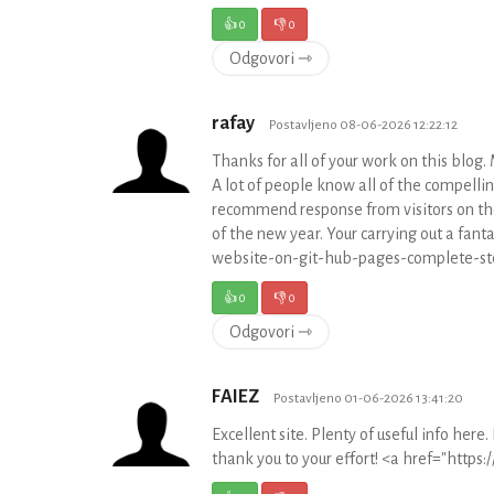
👍
0
👎
0
Odgovori ⇾
rafay
Postavljeno 08-06-2026 12:22:12
Thanks for all of your work on this blog.
A lot of people know all of the compelli
recommend response from visitors on the
of the new year. Your carrying out a fan
website-on-git-hub-pages-complete-st
👍
0
👎
0
Odgovori ⇾
FAIEZ
Postavljeno 01-06-2026 13:41:20
Excellent site. Plenty of useful info here.
thank you to your effort! <a href="http