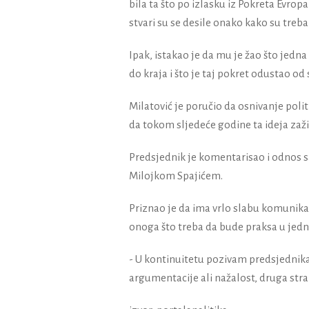
bila ta što po izlasku iz Pokreta Evro
stvari su se desile onako kako su treba
Ipak, istakao je da mu je žao što jedna
do kraja i što je taj pokret odustao od 
Milatović je poručio da osnivanje poli
da tokom sljedeće godine ta ideja zaživi
Predsjednik je komentarisao i odnos 
Milojkom Spajićem.
Priznao je da ima vrlo slabu komunikac
onoga što treba da bude praksa u jed
- U kontinuitetu pozivam predsjednika
argumentacije ali nažalost, druga stra