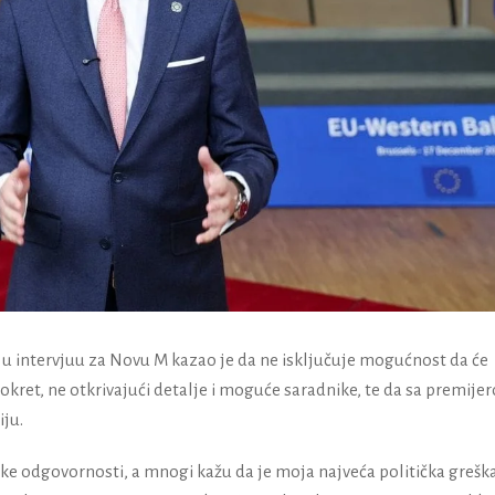
 u intervjuu za Novu M kazao je da ne isključuje mogućnost da će
okret, ne otkrivajući detalje i moguće saradnike, te da sa premije
ju.
tičke odgovornosti, a mnogi kažu da je moja najveća politička grešk