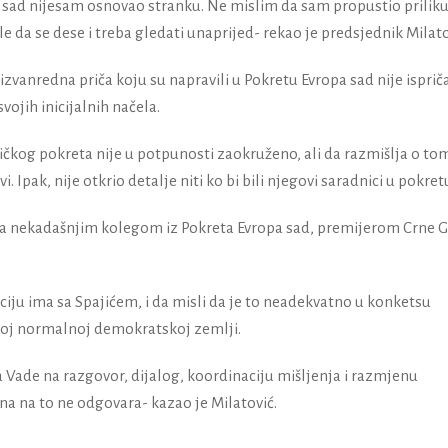
pa sad nijesam osnovao stranku. Ne mislim da sam propustio priliku,
le da se dese i treba gledati unaprijed- rekao je predsjednik Milato
 izvanredna priča koju su napravili u Pokretu Evropa sad nije ispri
svojih inicijalnih načela.
tičkog pokreta nije u potpunosti zaokruženo, ali da razmišlja o to
. Ipak, nije otkrio detalje niti ko bi bili njegovi saradnici u pokret
sa nekadašnjim kolegom iz Pokreta Evropa sad, premijerom Crne G
iju ima sa Spajićem, i da misli da je to neadekvatno u konketsu
noj normalnoj demokratskoj zemlji.
 Vade na razgovor, dijalog, koordinaciju mišljenja i razmjenu
na na to ne odgovara- kazao je Milatović.