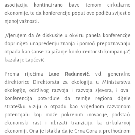
asocijacija kontinuirano bave temom cirkularne
ekonomije, te da konferencije poput ove podižu svijest o
njenoj važnosti.
„Vjerujem da će diskusije u okviru panela konferencije
doprinijeti unapređenju znanja i pomoći prepoznavanju
otpada kao šanse za jačanje konkurentnosti kompanija“,
kazala je Lapčević.
Prema riječima
Lane Radunović
, v.d. generalne
direktorice Direktorata za ekologiju u Ministarstv
u
ekologije, održivog razvoja i razvoja sjevera
,
i ova
konferencija potvrđuje da zemlje regiona dijele
stratešku viziju o otpadu kao vrijednom razvojnom
potencijalu koji može pokrenuti inovacije,
podstaći
ekonomski rast i ubrzati tranziciju ka cirkularnoj
ekonomiji. Ona je istakla da je Crna Gora u prethodnom