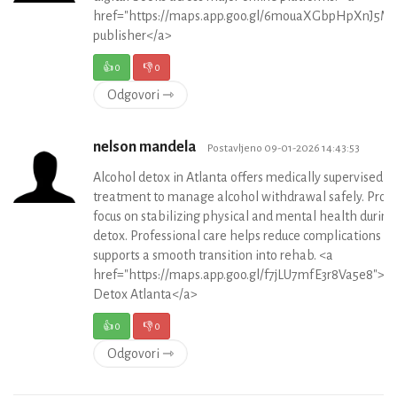
href="https://maps.app.goo.gl/6mouaXGbpHpXnJ5M
publisher</a>
👍
0
👎
0
Odgovori ⇾
nelson mandela
Postavljeno 09-01-2026 14:43:53
Alcohol detox in Atlanta offers medically supervised
treatment to manage alcohol withdrawal safely. Pro
focus on stabilizing physical and mental health during
detox. Professional care helps reduce complications a
supports a smooth transition into rehab. <a
href="https://maps.app.goo.gl/f7jLU7mfE3r8Va5e8">A
Detox Atlanta</a>
👍
0
👎
0
Odgovori ⇾