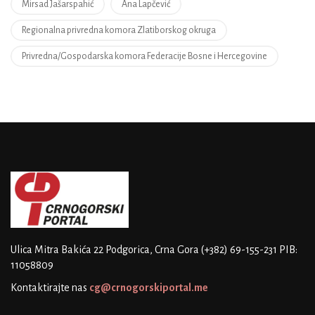
Mirsad Jašarspahić
Ana Lapčević
Regionalna privredna komora Zlatiborskog okruga
Privredna/Gospodarska komora Federacije Bosne i Hercegovine
Ulica Mitra Bakića 22
Podgorica, Crna Gora
(+382) 69-155-231
PIB:
11058809
Kontaktirajte nas
cg@crnogorskiportal.me