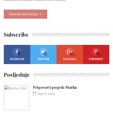
Unesite komentar ⇾
Subscribe
FACEBOOK
TWITTER
GOOGLE +
PINTEREST
Posljednje
Prigovori i pogrde Marku
Avg 07, 2026