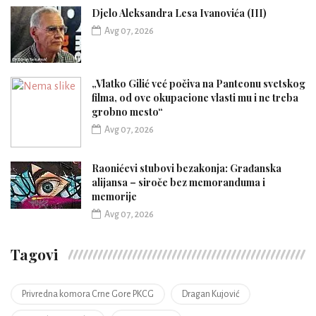
Djelo Aleksandra Lesa Ivanovića (III)
Avg 07, 2026
„Vlatko Gilić već počiva na Panteonu svetskog
filma, od ove okupacione vlasti mu i ne treba
grobno mesto“
Avg 07, 2026
Raonićevi stubovi bezakonja: Građanska
alijansa – siroče bez memoranduma i
memorije
Avg 07, 2026
Tagovi
Privredna komora Crne Gore PKCG
Dragan Kujović