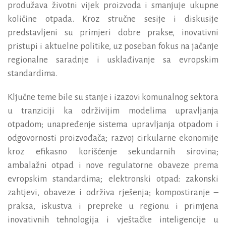
produžava životni vijek proizvoda i smanjuje ukupne
količine otpada. Kroz stručne sesije i diskusije
predstavljeni
su
primjeri dobre prakse, inovativni
pristupi i aktuelne politike, uz poseban fokus na jačanje
regionalne saradnje i usklađivanje sa evropskim
standardima.
Ključne teme
bile su
stanje i izazovi komunalnog sektora
u tranziciji ka održivijim modelima upravljanja
otpadom
;
unapređenje sistema upravljanja otpadom i
odgovornosti proizvođača
;
razvoj cirkularne ekonomije
kroz efikasno korišćenje sekundarnih sirovina
;
ambalažni otpad i nove regulatorne obaveze prema
evropskim standardima
;
elektronski otpad: zakonski
zahtjevi, obaveze i održiva rješenja
;
kompostiranje –
praksa, iskustva i prepreke u regionu
i
primjena
inovativnih tehnologija i vještačke inteligencije u