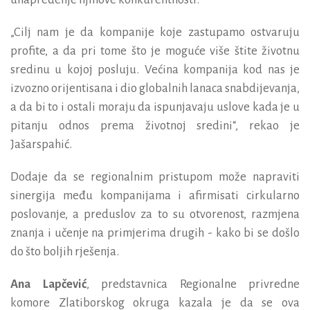
„Cilj nam je da kompanije koje zastupamo ostvaruju
profite, a da pri tome što je moguće više štite životnu
sredinu u kojoj posluju. Većina kompanija kod nas je
izvozno orijentisana i dio globalnih lanaca snabdijevanja,
a da bi to i ostali moraju da ispunjavaju uslove kada je u
pitanju odnos prema životnoj sredini“, rekao je
Jašarspahić.
Dodaje da se regionalnim pristupom može napraviti
sinergija među kompanijama i afirmisati cirkularno
poslovanje, a preduslov za to su otvorenost, razmjena
znanja i učenje na primjerima drugih - kako bi se došlo
do što boljih rješenja.
Ana Lapčević
, predstavnica Regionalne privredne
komore Zlatiborskog okruga kazala je da se ova