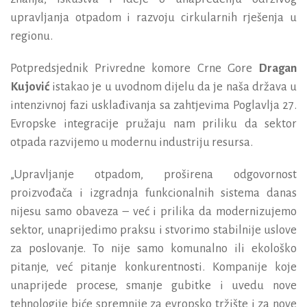
upravljanja otpadom i razvoju cirkularnih rješenja u
regionu.
Potpredsjednik Privredne komore Crne Gore
Dragan
Kujović
istakao je u uvodnom dijelu da je naša država u
intenzivnoj fazi usklađivanja sa zahtjevima Poglavlja 27.
Evropske integracije pružaju nam priliku da sektor
otpada razvijemo u modernu industriju resursa.
„Upravljanje otpadom, proširena odgovornost
proizvođača i izgradnja funkcionalnih sistema danas
nijesu samo obaveza – već i prilika da modernizujemo
sektor, unaprijedimo praksu i stvorimo stabilnije uslove
za poslovanje. To nije samo komunalno ili ekološko
pitanje, već pitanje konkurentnosti. Kompanije koje
unaprijede procese, smanje gubitke i uvedu nove
tehnologije biće spremnije za evropsko tržište i za nove