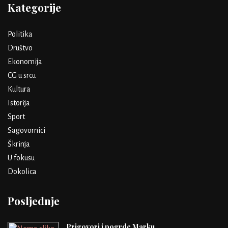
Kategorije
Politika
Društvo
Ekonomija
CG u srcu
Kultura
Istorija
Sport
Sagovornici
Škrinja
U fokusu
Dokolica
Posljednje
Prigovori i pogrde Marku