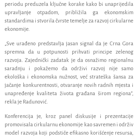
periodu preduzela ključne korake kako bi unaprijedila
upravljanje otpadom, približila ga ekonomskim
standardima i stvorila čvrste temelje za razvoj cirkularne
ekonomije.
„Sve urađeno predstavlja jasan signal da je Crna Gora
spremna da u potpunosti prihvati principe zelenog
razvoja. Zajednički zadatak je da osnažimo regionalnu
saradnju i pokažemo da održivi razvoj nije samo
ekološka i ekonomska nužnost, već strateška šansa za
jačanje konkurentnosti, otvaranje novih radnih mjesta i
unapređenje kvaliteta života građana širom regiona“,
rekla je Radunović.
Konferencija je
, kroz panel diskusije i prezentacije
promo
visala
cirkularn
u
ekonomije kao savremen i održiv
model razvoja koji podstiče efikasno korišćenje resursa,