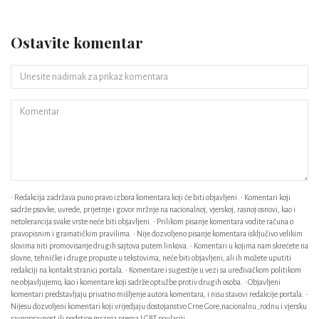
Ostavite komentar
• Redakcija zadržava puno pravo izbora komentara koji će biti objavljeni. • Komentari koji
sadrže psovke, uvrede, prijetnje i govor mržnje na nacionalnoj, vjerskoj, rasnoj osnovi, kao i
netolerancija svake vrste neće biti objavljeni. • Prilikom pisanje komentara vodite računa o
pravopisnim i gramatičkim pravilima. • Nije dozvoljeno pisanje komentara isključivo velikim
slovima niti promovisanje drugih sajtova putem linkova. • Komentari u kojima nam skrećete na
slovne, tehničke i druge propuste u tekstovima, neće biti objavljeni, ali ih možete uputiti
redakciji na kontakt stranici portala. • Komentare i sugestije u vezi sa uređivačkom politikom
ne objavljujemo, kao i komentare koji sadrže optužbe protiv drugih osoba. • Objavljeni
komentari predstavljaju privatno mišljenje autora komentara, i nisu stavovi redakcije portala. •
Nijesu dozvoljeni komentari koji vrijedjaju dostojanstvo Crne Gore,nacionalnu ,rodnu i vjersku
ravnopravnost ili podstice mrznja prema LGBT poulaciji.