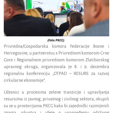
(Foto: PKCG)
Privredna/Gospodarska komora Federacije Bosne i
Hercegovine, u partnerstvu s Privrednom komorom Crne
Gore i Regionalnom privrednom komorom Zlatiborskog
upravnog okruga, organiz
ovala je
8. i 9. decembra
regionalnu konferenciju „OTPAD – RESURS za razvoj
cirkularne ekonomije“.
U
česni
ci
u procesima zelene tranzicije i upravljanja
resursima iz javnog, privatnog i civilnog sektora,
okupili
su se u prostorijama PKCG
kako bi zajednički razmijenili
znanja, iskustva i ideje o unapređenju održivog