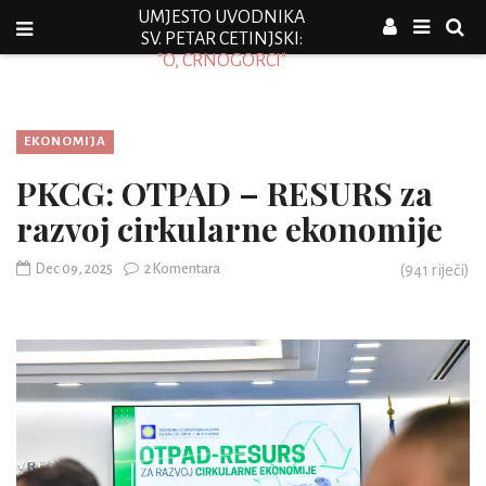
UMJESTO UVODNIKA
SV. PETAR CETINJSKI:
"O, CRNOGORCI"
EKONOMIJA
PKCG: OTPAD – RESURS za
razvoj cirkularne ekonomije
Dec 09, 2025
2 Komentara
(
941
riječi)