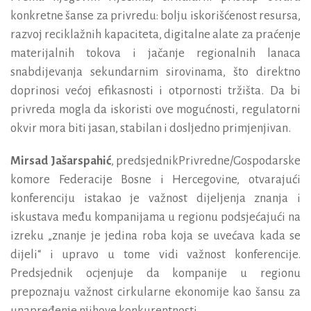
konkretne šanse za privredu: bolju iskorišćenost resursa,
razvoj reciklažnih kapaciteta, digitalne alate za praćenje
materijalnih tokova i jačanje regionalnih lanaca
snabdijevanja sekundarnim sirovinama, što direktno
doprinosi većoj efikasnosti i otpornosti tržišta. Da bi
privreda mogla da iskoristi ove mogućnosti, regulatorni
okvir mora biti jasan, stabilan i dosljedno primjenjivan.
Mirsad Jašarspahić
, predsjednikPrivredne/Gospodarske
komore Federacije Bosne i Hercegovine, otvarajući
konferenciju istakao je važnost dijeljenja znanja i
iskustava među kompanijama u regionu podsjećajući na
izreku „znanje je jedina roba koja se uvećava kada se
dijeli“ i upravo u tome vidi važnost konferencije.
Predsjednik ocjenjuje da kompanije u regionu
prepoznaju važnost cirkularne ekonomije kao šansu za
unapređenje njihove konkurentnosti.