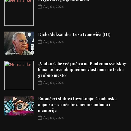
Avg 07, 2026
Djelo Aleksandra Lesa Ivanovića (III)
Avg 07, 2026
„Vlatko Gilić već počiva na Panteonu svetskog
filma, od ove okupacione vlasti mu i ne treba
grobno mesto“
Avg 07, 2026
Raonićevi stubovi bezakonja: Građanska
alijansa – siroče bez memoranduma i
memorije
Avg 07, 2026