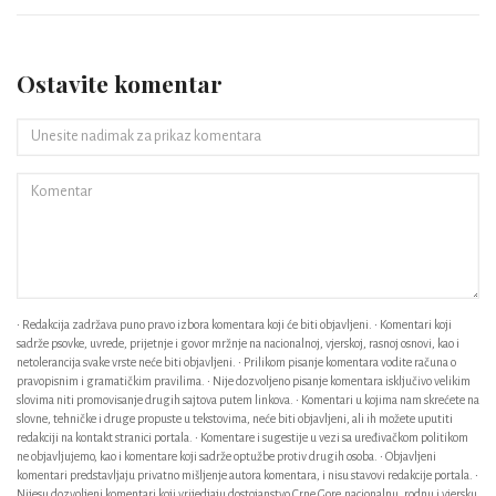
Ostavite komentar
• Redakcija zadržava puno pravo izbora komentara koji će biti objavljeni. • Komentari koji
sadrže psovke, uvrede, prijetnje i govor mržnje na nacionalnoj, vjerskoj, rasnoj osnovi, kao i
netolerancija svake vrste neće biti objavljeni. • Prilikom pisanje komentara vodite računa o
pravopisnim i gramatičkim pravilima. • Nije dozvoljeno pisanje komentara isključivo velikim
slovima niti promovisanje drugih sajtova putem linkova. • Komentari u kojima nam skrećete na
slovne, tehničke i druge propuste u tekstovima, neće biti objavljeni, ali ih možete uputiti
redakciji na kontakt stranici portala. • Komentare i sugestije u vezi sa uređivačkom politikom
ne objavljujemo, kao i komentare koji sadrže optužbe protiv drugih osoba. • Objavljeni
komentari predstavljaju privatno mišljenje autora komentara, i nisu stavovi redakcije portala. •
Nijesu dozvoljeni komentari koji vrijedjaju dostojanstvo Crne Gore,nacionalnu ,rodnu i vjersku