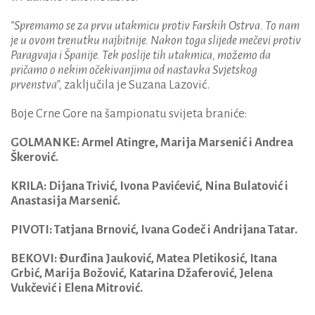
“Spremamo se za prvu utakmicu protiv Farskih Ostrva. To nam
je u ovom trenutku najbitnije. Nakon toga slijede mečevi protiv
Paragvaja i Španije. Tek poslije tih utakmica, možemo da
pričamo o nekim očekivanjima od nastavka Svjetskog
prvenstva”,
zaključila je Suzana Lazović.
Boje Crne Gore na šampionatu svijeta braniće:
GOLMANKE: Armel Atingre, Marija Marsenić i Andrea
Škerović.
KRILA: Dijana Trivić, Ivona Pavićević, Nina Bulatović i
Anastasija Marsenić.
PIVOTI: Tatjana Brnović, Ivana Godeč i Andrijana Tatar.
BEKOVI: Đurđina Jauković, Matea Pletikosić, Itana
Grbić, Marija Božović, Katarina Džaferović, Jelena
Vukčević i Elena Mitrović.