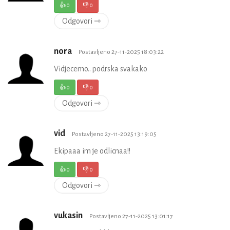
👍
0
👎
0
Odgovori ⇾
nora
Postavljeno 27-11-2025 18:03:22
Vidjecemo.. podrska svakako
👍
0
👎
0
Odgovori ⇾
vid
Postavljeno 27-11-2025 13:19:05
Ekipaaa im je odlicnaa!!
👍
0
👎
0
Odgovori ⇾
vukasin
Postavljeno 27-11-2025 13:01:17