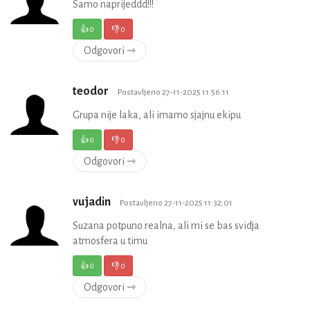
Samo naprijeddd!!!
👍
0
👎
0
Odgovori ⇾
teodor
Postavljeno 27-11-2025 11:56:11
Grupa nije laka, ali imamo sjajnu ekipu
👍
0
👎
0
Odgovori ⇾
vujadin
Postavljeno 27-11-2025 11:32:01
Suzana potpuno realna, ali mi se bas svidja
atmosfera u timu
👍
0
👎
0
Odgovori ⇾