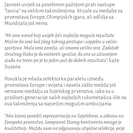
Javnost uvijek sa posebnom pažnjom prati nastupe
“lavica” na velikim takmičenjima. Stizale su medalje sa
prvenstava Evrope, Olimpijskih igara, ali odličja sa
Mundijala još nema.
“Mi smo narod koji uvijek želi najbolje moguće rezultate.
Mislim da smo baš zbog takvog pristupa i uspješni u većini
sportova. Mala smo zemlja, ali imamo veliko srce. Zadatak
stručnog štaba je da rastereti igračice, da one sa uživanjem
izađu na teren jer je to jedini put do dobrih rezultata”,
kaže
Suzana.
Povukla je mlada selektorka paralelu između
prvenstava Evrope i svijeta i navela zašto možda još
nemamo medalju sa Svjetskog prvenstva, iako su u
prošlosti generacije naših najboljih rukometašica išle na
ova takmičenja sa najvećim mogućim ambicijama.
“Ako bismo poredili reprezentacije na Svjetskom, u odnosu na
Evropsko prvenstvo, šampionat Starog kontinenta mnogo je
kvalitetniji. Možda nam ne odgovaraju atipične selekcije, prije