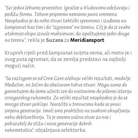
“Svi jedva čekamo prvenstvo. Igračice u klubovima održavaju i
podižu formu. Tokom priprema nemamo puno vremena.
Neophodno je da neke stvari taktički spremimo i izađemo na
šampionat kao tim i da “izginemo” na terenu. Cilj je da iz svake
utakmice ekipa izvuče maksimum, da ispoštujemo jedni druge
na terenu”,
rekla je
Suzana
za
Meridiansport
.
Krupnih riječi pred šampionat svijeta nema, ali motiv je i
ovog puta ogroman, da se zemlja predstavi na najbolji
mogući način.
“Sa razlogom se od Crne Gore očekuju veliki rezultati, medalje.
Međutim, ne želim da obećavam takve stvari. Mogu samo da
garantujem da ćemo učiniti sve da nastavimo da pišemo istoriju
crnogorskog rukometa. Za veliki rezultat neophodno je da se
mnogo stvari poklopi. Naročito u trenucima kada se pravi
smjena generacija. Imali smo praktično na svakom okupljanju
neku debitantkinju. To je veoma važna stvar za nas i
pokazatelj da stižu i nove generacije dobrih
rukometašica”,
objašnjava selektorka.