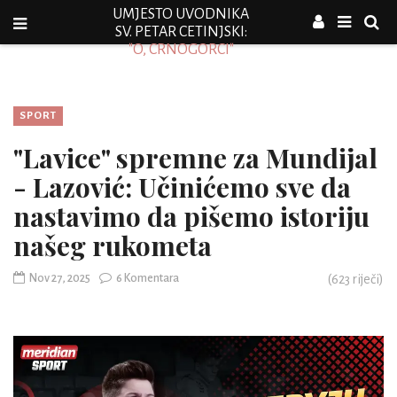
UMJESTO UVODNIKA
SV. PETAR CETINJSKI:
"O, CRNOGORCI"
SPORT
"Lavice" spremne za Mundijal
- Lazović: Učinićemo sve da
nastavimo da pišemo istoriju
našeg rukometa
Nov 27, 2025
6 Komentara
(
623
riječi)