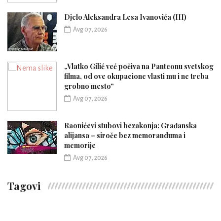
Djelo Aleksandra Lesa Ivanovića (III)
Avg 07, 2026
„Vlatko Gilić već počiva na Panteonu svetskog
filma, od ove okupacione vlasti mu i ne treba
grobno mesto“
Avg 07, 2026
Raonićevi stubovi bezakonja: Građanska
alijansa – siroče bez memoranduma i
memorije
Avg 07, 2026
Tagovi