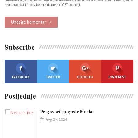
ravnopravnost ili podstice mrznja prema LGBT poulaciji.
Unesite komentar ⇾
Subscribe
FACEBOOK
TWITTER
GOOGLE +
PINTEREST
Posljednje
Prigovori i pogrde Marku
Avg 07, 2026