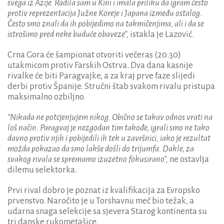
svega iz Azije. Radila sam u Kini i imala priliku da igram često
protiv reprezentacija Južne Koreje i Japana između ostalog.
Često smo znali da ih pobijedimo na takmičenjima, ali i da se
istrošimo pred neke buduće obaveze”,
istakla je Lazović.
Crna Gora će šampionat otvoriti večeras (20.30)
utakmicom protiv Farskih Ostrva. Dva dana kasnije
rivalke će biti Paragvajke, a za kraj prve faze slijedi
derbi protiv Španije. Stručni štab svakom rivalu pristupa
maksimalno ozbiljno.
“Nikada ne potcjenjujem nikog. Obično se takav odnos vrati na
loš način. Paragvaj je nezgodan tim takođe, igrali smo ne tako
davno protiv njih i pobijedili ih tek u završnici, iako je rezultat
možda pokazao da smo lakše došli do trijumfa. Dakle, za
svakog rivala se spremamo izuzetno fokusirano”,
ne ostavlja
dilemu selektorka.
Prvi rival dobro je poznat iz kvalifikacija za Evropsko
prvenstvo. Naročito je u Torshavnu meč bio težak, a
udarna snaga selekcije sa sjevera Starog kontinenta su
tri danske rukometašice.