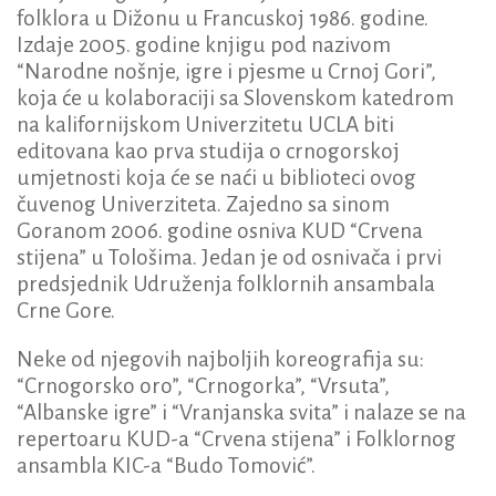
folklora u Dižonu u Francuskoj 1986. godine.
Izdaje 2005. godine knjigu pod nazivom
“Narodne nošnje, igre i pjesme u Crnoj Gori”,
koja će u kolaboraciji sa Slovenskom katedrom
na kalifornijskom Univerzitetu UCLA biti
editovana kao prva studija o crnogorskoj
umjetnosti koja će se naći u biblioteci ovog
čuvenog Univerziteta. Zajedno sa sinom
Goranom 2006. godine osniva KUD “Crvena
stijena” u Tološima. Jedan je od osnivača i prvi
predsjednik Udruženja folklornih ansambala
Crne Gore.
Neke od njegovih najboljih koreografija su:
“Crnogorsko oro”, “Crnogorka”, “Vrsuta”,
“Albanske igre” i “Vranjanska svita” i nalaze se na
repertoaru KUD-a “Crvena stijena” i Folklornog
ansambla KIC-a “Budo Tomović”.