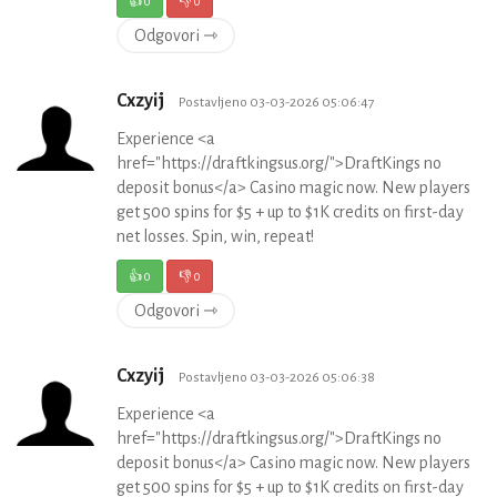
👍
0
👎
0
Odgovori ⇾
Cxzyij
Postavljeno 03-03-2026 05:06:47
Experience <a
href="https://draftkingsus.org/">DraftKings no
deposit bonus</a> Casino magic now. New players
get 500 spins for $5 + up to $1K credits on first-day
net losses. Spin, win, repeat!
👍
0
👎
0
Odgovori ⇾
Cxzyij
Postavljeno 03-03-2026 05:06:38
Experience <a
href="https://draftkingsus.org/">DraftKings no
deposit bonus</a> Casino magic now. New players
get 500 spins for $5 + up to $1K credits on first-day