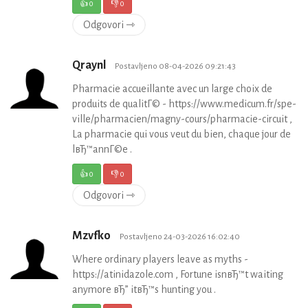
👍
0
👎
0
Odgovori ⇾
Qraynl
Postavljeno 08-04-2026 09:21:43
Pharmacie accueillante avec un large choix de
produits de qualitГ© - https://www.medicum.fr/spe-
ville/pharmacien/magny-cours/pharmacie-circuit ,
La pharmacie qui vous veut du bien, chaque jour de
lвЂ™annГ©e .
👍
0
👎
0
Odgovori ⇾
Mzvfko
Postavljeno 24-03-2026 16:02:40
Where ordinary players leave as myths -
https://atinidazole.com , Fortune isnвЂ™t waiting
anymore вЂ” itвЂ™s hunting you .