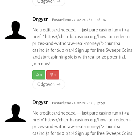
Odgovori ⇾
Drgysr
Postavljeno 27-02-2026 05:38:04
No credit card needed — just pure casino fun at <a
href="https://chumbacasinox.org/how-to-redeem-
prizes-and-withdraw-real-money/">chumba
casino $1 for $60</a>! Sign up for free Sweeps Coins
and start spinning slots with real prize potential.
Join now!
👍
0
👎
0
Odgovori ⇾
Drgysr
Postavljeno 27-02-2026 05:37:59
No credit card needed — just pure casino fun at <a
href="https://chumbacasinox.org/how-to-redeem-
prizes-and-withdraw-real-money/">chumba
casino $1 for $60</a>! Sign up for free Sweeps Coins