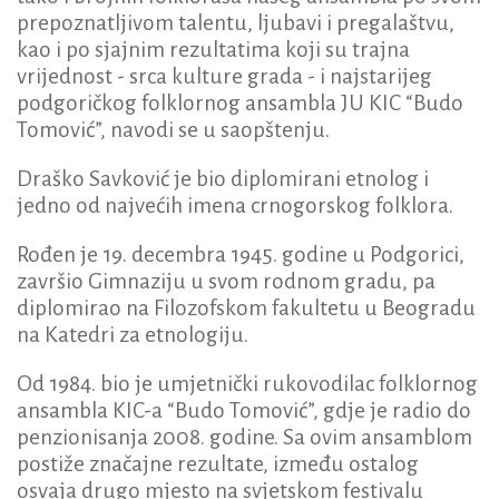
prepoznatljivom talentu, ljubavi i pregalaštvu,
kao i po sjajnim rezultatima koji su trajna
vrijednost - srca kulture grada - i najstarijeg
podgoričkog folklornog ansambla JU KIC “Budo
Tomović”, navodi se u saopštenju.
Draško Savković je bio diplomirani etnolog i
jedno od najvećih imena crnogorskog folklora.
Rođen je 19. decembra 1945. godine u Podgorici,
završio Gimnaziju u svom rodnom gradu, pa
diplomirao na Filozofskom fakultetu u Beogradu
na Katedri za etnologiju.
Od 1984. bio je umjetnički rukovodilac folklornog
ansambla KIC-a “Budo Tomović”, gdje je radio do
penzionisanja 2008. godine. Sa ovim ansamblom
postiže značajne rezultate, između ostalog
osvaja drugo mjesto na svjetskom festivalu