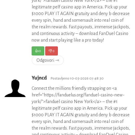
york/">fanduel casino New York</a> – the #1
legitimate pelf casino app in America. Pick up your
$1000 PLAY IT AGAIN gratuity and deny b decrease
every spin, hand and somersault into real coin of
the realm rewards. Fast payouts, immense jackpots,
and continuous activity – download FanDuel Casino
now and start playing like a pro today!
👍
0
👎
0
Odgovori ⇾
Yujncd
Postavljeno 10-03-2026 07:48:30
Connect the millions friendly strapping on <a
href="https://fanduelus.org/fanduel-casino-new-
york/">fanduel casino New York</a> – the #1
legitimate pelf casino app in America. Pick up your
$1000 PLAY IT AGAIN gratuity and deny b decrease
every spin, hand and somersault into real coin of
the realm rewards. Fast payouts, immense jackpots,
and continuous activity – download FanDuel Casino