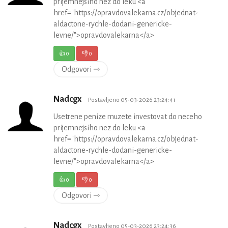
prijemnejsiho nez do leku <a
href="https://opravdovalekarna.cz/objednat-
aldactone-rychle-dodani-genericke-
levne/">opravdovalekarna</a>
👍
0
👎
0
Odgovori ⇾
Nadcgx
Postavljeno 05-03-2026 23:24:41
Usetrene penize muzete investovat do neceho
prijemnejsiho nez do leku <a
href="https://opravdovalekarna.cz/objednat-
aldactone-rychle-dodani-genericke-
levne/">opravdovalekarna</a>
👍
0
👎
0
Odgovori ⇾
Nadcgx
Postavljeno 05-03-2026 23:24:36