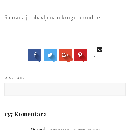
Sahrana je obavljena u krugu porodice.
137
O AUTORU
137 Komentara
Qraynl