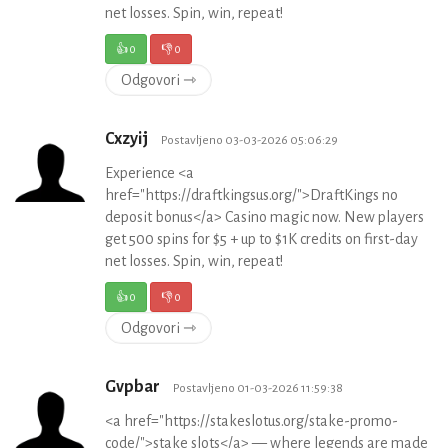
net losses. Spin, win, repeat!
👍
0
👎
0
Odgovori ⇾
Cxzyij
Postavljeno 03-03-2026 05:06:29
Experience <a
href="https://draftkingsus.org/">DraftKings no
deposit bonus</a> Casino magic now. New players
get 500 spins for $5 + up to $1K credits on first-day
net losses. Spin, win, repeat!
👍
0
👎
0
Odgovori ⇾
Gvpbar
Postavljeno 01-03-2026 11:59:38
<a href="https://stakeslotus.org/stake-promo-
code/">stake slots</a> — where legends are made