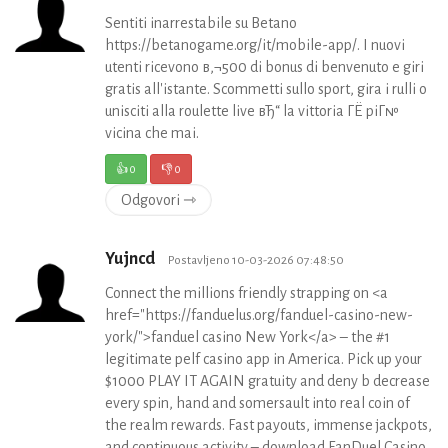
Sentiti inarrestabile su Betano
https://betanogame.org/it/mobile-app/. I nuovi
utenti ricevono в‚¬500 di bonus di benvenuto e giri
gratis all'istante. Scommetti sullo sport, gira i rulli o
unisciti alla roulette live вЂ“ la vittoria ГЁ piГ№
vicina che mai.
👍
0
👎
0
Odgovori ⇾
Yujncd
Postavljeno 10-03-2026 07:48:50
Connect the millions friendly strapping on <a
href="https://fanduelus.org/fanduel-casino-new-
york/">fanduel casino New York</a> – the #1
legitimate pelf casino app in America. Pick up your
$1000 PLAY IT AGAIN gratuity and deny b decrease
every spin, hand and somersault into real coin of
the realm rewards. Fast payouts, immense jackpots,
and continuous activity – download FanDuel Casino