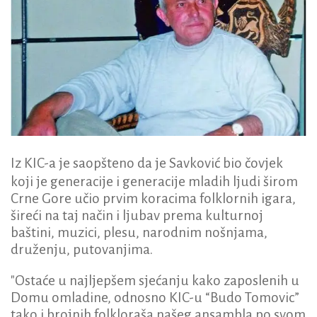
Iz KIC-a je saopšteno da je Savković bio čovjek
koji je generacije i generacije mladih ljudi širom
Crne Gore učio prvim koracima folklornih igara,
šireći na taj način i ljubav prema kulturnoj
baštini, muzici, plesu, narodnim nošnjama,
druženju, putovanjima.
"Ostaće u najljepšem sjećanju kako zaposlenih u
Domu omladine, odnosno KIC-u “Budo Tomovic”
tako i brojnih folkloraša našeg ansambla po svom