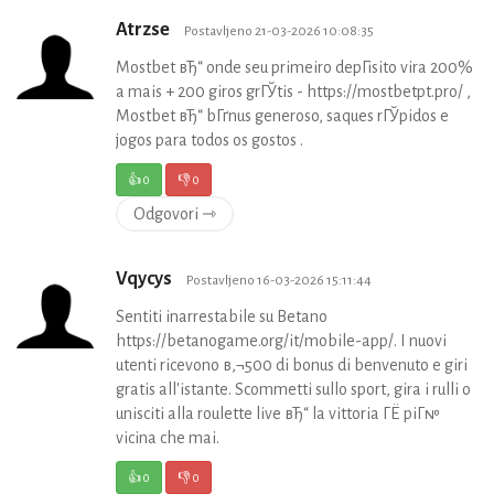
Atrzse
Postavljeno 21-03-2026 10:08:35
Mostbet вЂ“ onde seu primeiro depГіsito vira 200%
a mais + 200 giros grГЎtis - https://mostbetpt.pro/ ,
Mostbet вЂ“ bГґnus generoso, saques rГЎpidos e
jogos para todos os gostos .
👍
0
👎
0
Odgovori ⇾
Vqycys
Postavljeno 16-03-2026 15:11:44
Sentiti inarrestabile su Betano
https://betanogame.org/it/mobile-app/. I nuovi
utenti ricevono в‚¬500 di bonus di benvenuto e giri
gratis all'istante. Scommetti sullo sport, gira i rulli o
unisciti alla roulette live вЂ“ la vittoria ГЁ piГ№
vicina che mai.
👍
0
👎
0