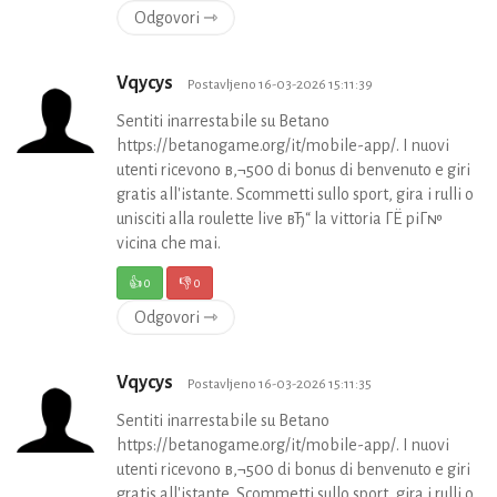
Odgovori ⇾
Vqycys
Postavljeno 16-03-2026 15:11:39
Sentiti inarrestabile su Betano
https://betanogame.org/it/mobile-app/. I nuovi
utenti ricevono в‚¬500 di bonus di benvenuto e giri
gratis all'istante. Scommetti sullo sport, gira i rulli o
unisciti alla roulette live вЂ“ la vittoria ГЁ piГ№
vicina che mai.
👍
0
👎
0
Odgovori ⇾
Vqycys
Postavljeno 16-03-2026 15:11:35
Sentiti inarrestabile su Betano
https://betanogame.org/it/mobile-app/. I nuovi
utenti ricevono в‚¬500 di bonus di benvenuto e giri
gratis all'istante. Scommetti sullo sport, gira i rulli o