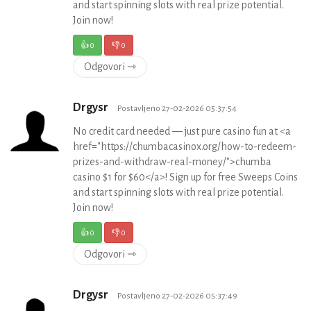
and start spinning slots with real prize potential.
Join now!
👍
0
👎
0
Odgovori ⇾
Drgysr
Postavljeno 27-02-2026 05:37:54
No credit card needed — just pure casino fun at <a
href="https://chumbacasinox.org/how-to-redeem-
prizes-and-withdraw-real-money/">chumba
casino $1 for $60</a>! Sign up for free Sweeps Coins
and start spinning slots with real prize potential.
Join now!
👍
0
👎
0
Odgovori ⇾
Drgysr
Postavljeno 27-02-2026 05:37:49