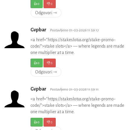
👍
0
👎
0
Odgovori ⇾
Gvpbar
Postavljeno 01-03-2026 11:59:17
<a href="https://stakeslotus.org/stake-promo-
code/">stake slots</a> — where legends are made
one multiplier at a time.
👍
0
👎
0
Odgovori ⇾
Gvpbar
Postavljeno 01-03-2026 11:59:11
<a href="https://stakeslotus.org/stake-promo-
code/">stake slots</a> — where legends are made
one multiplier at a time.
👍
0
👎
0