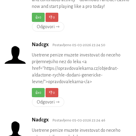
now and start playing like a pro today!
👍
0
👎
0
Odgovori ⇾
Nadcgx
Postavljeno 05-03-2026 23:24:50
Usetrene penize muzete investovat do neceho
prijemnejsiho nez do leku <a
href="https://opravdovalekarna.cz/objednat-
aldactone-rychle-dodani-genericke-
levne/">opravdovalekarna</a>
👍
0
👎
0
Odgovori ⇾
Nadcgx
Postavljeno 05-03-2026 23:24:46
Usetrene penize muzete investovat do neceho