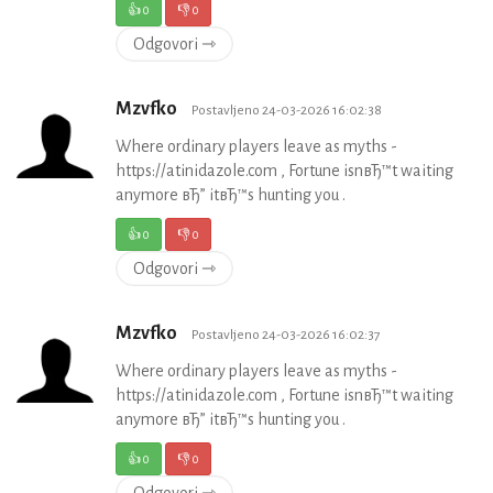
👍
0
👎
0
Odgovori ⇾
Mzvfko
Postavljeno 24-03-2026 16:02:38
Where ordinary players leave as myths -
https://atinidazole.com , Fortune isnвЂ™t waiting
anymore вЂ” itвЂ™s hunting you .
👍
0
👎
0
Odgovori ⇾
Mzvfko
Postavljeno 24-03-2026 16:02:37
Where ordinary players leave as myths -
https://atinidazole.com , Fortune isnвЂ™t waiting
anymore вЂ” itвЂ™s hunting you .
👍
0
👎
0