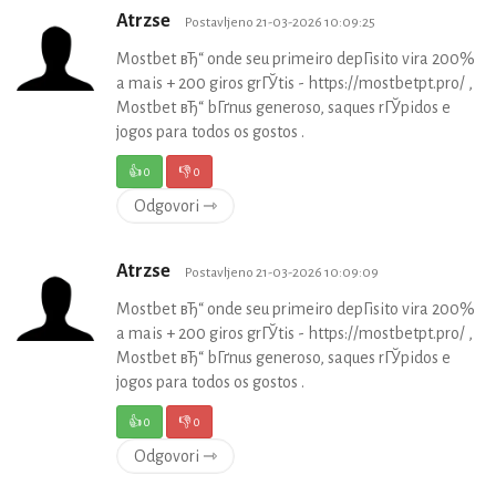
Atrzse
Postavljeno 21-03-2026 10:09:25
Mostbet вЂ“ onde seu primeiro depГіsito vira 200%
a mais + 200 giros grГЎtis - https://mostbetpt.pro/ ,
Mostbet вЂ“ bГґnus generoso, saques rГЎpidos e
jogos para todos os gostos .
👍
0
👎
0
Odgovori ⇾
Atrzse
Postavljeno 21-03-2026 10:09:09
Mostbet вЂ“ onde seu primeiro depГіsito vira 200%
a mais + 200 giros grГЎtis - https://mostbetpt.pro/ ,
Mostbet вЂ“ bГґnus generoso, saques rГЎpidos e
jogos para todos os gostos .
👍
0
👎
0
Odgovori ⇾