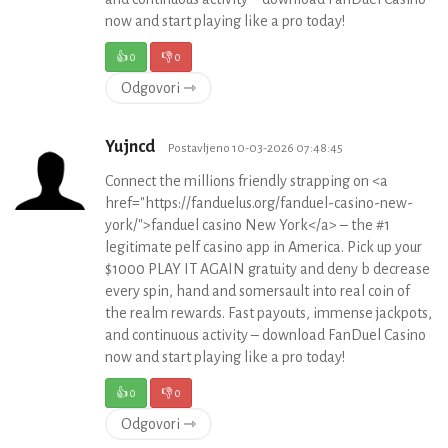
now and start playing like a pro today!
👍
0
👎
0
Odgovori ⇾
Yujncd
Postavljeno 10-03-2026 07:48:45
Connect the millions friendly strapping on <a
href="https://fanduelus.org/fanduel-casino-new-
york/">fanduel casino New York</a> – the #1
legitimate pelf casino app in America. Pick up your
$1000 PLAY IT AGAIN gratuity and deny b decrease
every spin, hand and somersault into real coin of
the realm rewards. Fast payouts, immense jackpots,
and continuous activity – download FanDuel Casino
now and start playing like a pro today!
👍
0
👎
0
Odgovori ⇾