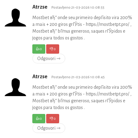
Atrzse
Postavljeno 21-03-2026 10:08:55
Mostbet вЂ“ onde seu primeiro depГіsito vira 200%
a mais + 200 giros grГЎtis - https://mostbetpt.pro/ ,
Mostbet вЂ“ bГґnus generoso, saques rГЎpidos e
jogos para todos os gostos .
👍
0
👎
0
Odgovori ⇾
Atrzse
Postavljeno 21-03-2026 10:08:45
Mostbet вЂ“ onde seu primeiro depГіsito vira 200%
a mais + 200 giros grГЎtis - https://mostbetpt.pro/ ,
Mostbet вЂ“ bГґnus generoso, saques rГЎpidos e
jogos para todos os gostos .
👍
0
👎
0
Odgovori ⇾