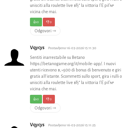
unisciti alla roulette live вЂ“ la vittoria ГЁ piГ№
vicina che mai.
👍
0
👎
0
Odgovori ⇾
Vqycys
Postavljeno 16-03-2026 15:11:30
Sentiti inarrestabile su Betano
https://betanogame.org/it/mobile-app/. I nuovi
utenti ricevono в‚¬500 di bonus di benvenuto e giri
gratis all'istante. Scommetti sullo sport, gira i rulli o
unisciti alla roulette live вЂ“ la vittoria ГЁ piГ№
vicina che mai.
👍
0
👎
0
Odgovori ⇾
Vqycys
Postavljeno 16-03-2026 15:11:25