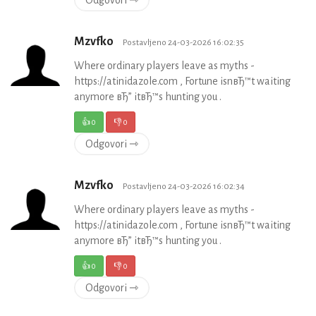
Odgovori ⇾
Mzvfko
Postavljeno 24-03-2026 16:02:35
Where ordinary players leave as myths -
https://atinidazole.com , Fortune isnвЂ™t waiting
anymore вЂ” itвЂ™s hunting you .
👍
0
👎
0
Odgovori ⇾
Mzvfko
Postavljeno 24-03-2026 16:02:34
Where ordinary players leave as myths -
https://atinidazole.com , Fortune isnвЂ™t waiting
anymore вЂ” itвЂ™s hunting you .
👍
0
👎
0
Odgovori ⇾