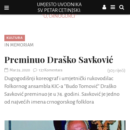
UMJESTO UVODNIKA
SV. PETAR CETINJSKI:
"O, CRNOGORCI"
KULTURA
IN MEMORIAM
Preminuo Draško Savković
Mar 29, 2020
137 Komentara
(
303
riječi)
Dugogodišnji koreograf i umjetnički rukovodilac
Folkornog ansambla KIC-a "Budo Tomović" Draško
Savković preminuo je u 74. godini. Savković je jedno
od najvećih imena crnogorskog folklora