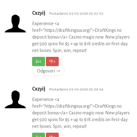
Cxzyij
Postavljeno 03-03-2026 05:07:03
Experience <a
href="https://draftkingsus.org/">DraftKings no
deposit bonus</a> Casino magic now. New players
get 500 spins for $5 + up to $1K credits on first-day
net losses. Spin, win, repeat!
👍
0
👎
0
Odgovori ⇾
Cxzyij
Postavljeno 03-03-2026 05:06:54
Experience <a
href="https://draftkingsus.org/">DraftKings no
deposit bonus</a> Casino magic now. New players
get 500 spins for $5 + up to $1K credits on first-day
net losses. Spin, win, repeat!