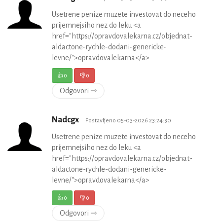
Usetrene penize muzete investovat do neceho
prijemnejsiho nez do leku <a
href="https://opravdovalekarna.cz/objednat-
aldactone-rychle-dodani-genericke-
levne/">opravdovalekarna</a>
👍
0
👎
0
Odgovori ⇾
Nadcgx
Postavljeno 05-03-2026 23:24:30
Usetrene penize muzete investovat do neceho
prijemnejsiho nez do leku <a
href="https://opravdovalekarna.cz/objednat-
aldactone-rychle-dodani-genericke-
levne/">opravdovalekarna</a>
👍
0
👎
0
Odgovori ⇾