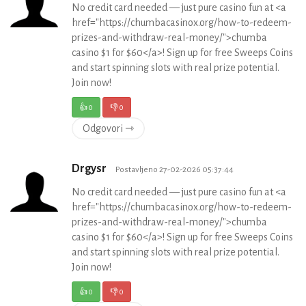
No credit card needed — just pure casino fun at <a
href="https://chumbacasinox.org/how-to-redeem-
prizes-and-withdraw-real-money/">chumba
casino $1 for $60</a>! Sign up for free Sweeps Coins
and start spinning slots with real prize potential.
Join now!
👍
0
👎
0
Odgovori ⇾
Drgysr
Postavljeno 27-02-2026 05:37:44
No credit card needed — just pure casino fun at <a
href="https://chumbacasinox.org/how-to-redeem-
prizes-and-withdraw-real-money/">chumba
casino $1 for $60</a>! Sign up for free Sweeps Coins
and start spinning slots with real prize potential.
Join now!
👍
0
👎
0