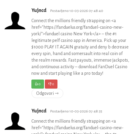
Yujncd
Postavljeno 10-03-2026 07:48:40
Connect the millions friendly strapping on <a
href="https://fanduelus.org/fanduel-casino-new-
york/">fanduel casino New York</a> – the #1
legitimate pelf casino app in America. Pick up your
$1000 PLAY IT AGAIN gratuity and deny b decrease
every spin, hand and somersault into real coin of
the realm rewards. Fast payouts, immense jackpots,
and continuous activity – download FanDuel Casino
now and start playing like a pro today!
👍
0
👎
0
Odgovori ⇾
Yujncd
Postavljeno 10-03-2026 07:48:35
Connect the millions friendly strapping on <a
href="https://fanduelus.org/fanduel-casino-new-