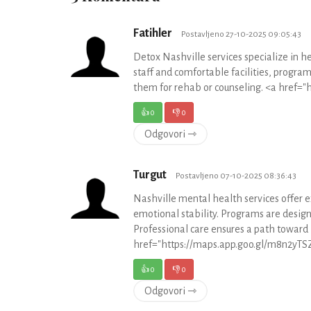
Fatihler
Postavljeno 27-10-2025 09:05:43
Detox Nashville services specialize in he
staff and comfortable facilities, progra
them for rehab or counseling. <a href=
👍
0
👎
0
Odgovori ⇾
Turgut
Postavljeno 07-10-2025 08:36:43
Nashville mental health services offer e
emotional stability. Programs are design
Professional care ensures a path toward 
href="https://maps.app.goo.gl/m8n2yTS
👍
0
👎
0
Odgovori ⇾