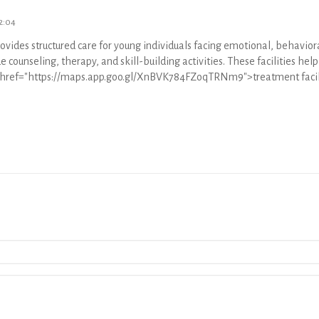
12:04
rovides structured care for young individuals facing emotional, behavior
counseling, therapy, and skill-building activities. These facilities help
<a href="https://maps.app.goo.gl/XnBVK784FZoqTRNm9">treatment facil