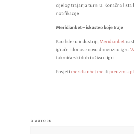
cijelog trajanja turnira. Konačna lista
notifikacije.
Meridianbet – iskustvo koje traje
Kao lider u industriji,
Meridianbet
nast
igrače i donose novu dimenziju igre.
W
takmičarski duh i uživa u igri.
Posjeti
meridianbet.me
ili
preuzmi apl
O AUTORU