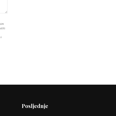
i
ikim
utiti
 i
Posljednje