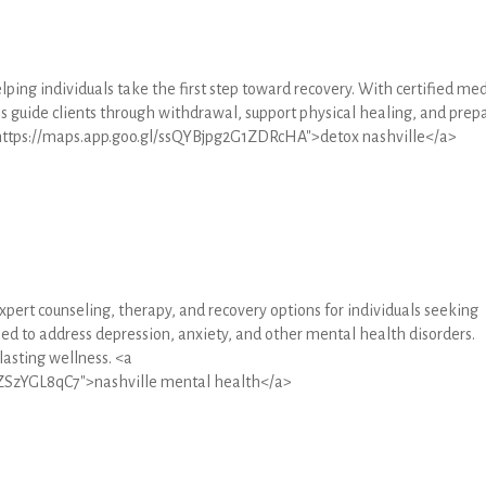
lping individuals take the first step toward recovery. With certified med
ms guide clients through withdrawal, support physical healing, and prep
"https://maps.app.goo.gl/ssQYBjpg2G1ZDRcHA">detox nashville</a>
xpert counseling, therapy, and recovery options for individuals seeking
ed to address depression, anxiety, and other mental health disorders.
lasting wellness. <a
ZSzYGL8qC7">nashville mental health</a>