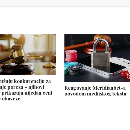
užuju konkurenciju za
nje poreza – njihovi
Reagovanje Meridianbet-a
e prikazuju nijedan cent
povodom medijskog teksta
 obaveze