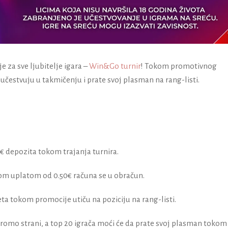
za sve ljubitelje igara –
Win&Go turnir
! Tokom promotivnog
učestvuju u takmičenju i prate svoj plasman na rang-listi.
depozita tokom trajanja turnira.
 uplatom od 0.50€ računa se u obračun.
a tokom promocije utiču na poziciju na rang-listi.
romo strani, a top 20 igrača moći će da prate svoj plasman tokom