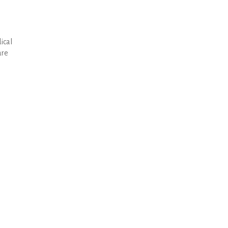
ical
are