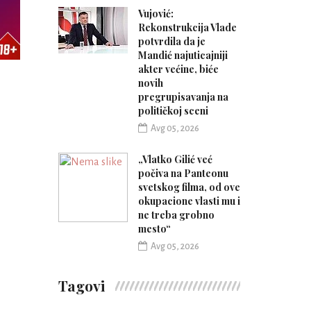
Vujović:
Rekonstrukcija Vlade
potvrdila da je
Mandić najuticajniji
akter većine, biće
novih
pregrupisavanja na
političkoj sceni
Avg 05, 2026
„Vlatko Gilić već
počiva na Panteonu
svetskog filma, od ove
okupacione vlasti mu i
ne treba grobno
mesto“
Avg 05, 2026
Tagovi