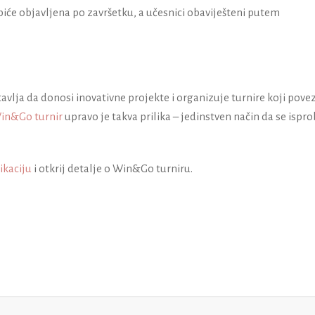
 biće objavljena po završetku, a učesnici obaviješteni putem
avlja da donosi inovativne projekte i organizuje turnire koji pove
in&Go turnir
upravo je takva prilika – jedinstven način da se ispr
ikaciju
i otkrij detalje o Win&Go turniru.