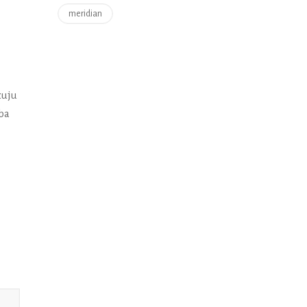
meridian
zuju
oba