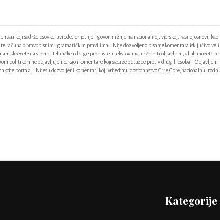
ntari koji sadrže psovke, uvrede, prijetnje i govor mržnje na nacionalnoj, vjerskoj, rasnoj osnovi, kao 
odite računa o pravopisnim i gramatičkim pravilima. • Nije dozvoljeno pisanje komentara isključivo vel
am skrećete na slovne, tehničke i druge propuste u tekstovima, neće biti objavljeni, ali ih možete up
ačkom politikom ne objavljujemo, kao i komentare koji sadrže optužbe protiv drugih osoba. • Objavljeni
akcije portala. • Nijesu dozvoljeni komentari koji vrijedjaju dostojanstvo Crne Gore,nacionalnu ,rodnu
Kategorije