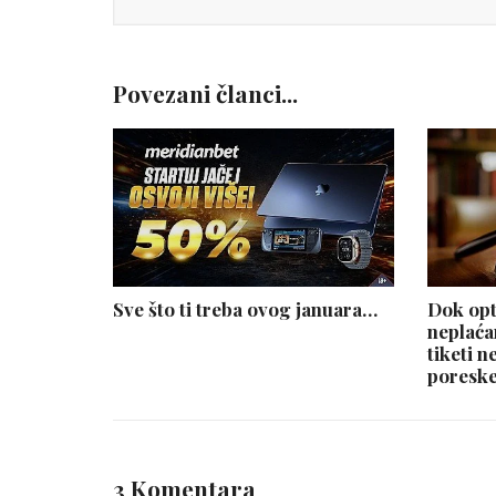
Povezani članci...
Sve što ti treba ovog januara…
Dok opt
neplaća
tiketi n
poreske
3 Komentara