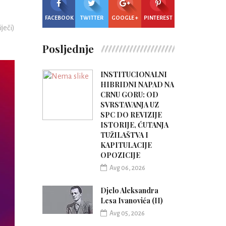
FACEBOOK
TWITTER
GOOGLE +
PINTEREST
iječi)
Posljednje
INSTITUCIONALNI
HIBRIDNI NAPAD NA
CRNU GORU: OD
SVRSTAVANJA UZ
SPC DO REVIZIJE
ISTORIJE, ĆUTANJA
TUŽILAŠTVA I
KAPITULACIJE
OPOZICIJE
Avg 06, 2026
Djelo Aleksandra
Lesa Ivanovića (II)
Avg 05, 2026