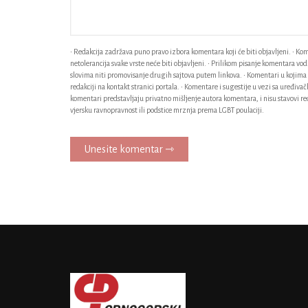
• Redakcija zadržava puno pravo izbora komentara koji će biti objavljeni. • Kome
netolerancija svake vrste neće biti objavljeni. • Prilikom pisanje komentara v
slovima niti promovisanje drugih sajtova putem linkova. • Komentari u kojima n
redakciji na kontakt stranici portala. • Komentare i sugestije u vezi sa uređiv
komentari predstavljaju privatno mišljenje autora komentara, i nisu stavovi red
vjersku ravnopravnost ili podstice mrznja prema LGBT poulaciji.
Unesite komentar ⇾