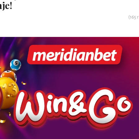
je!
(
165
r