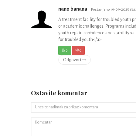
nano banana
Postavljeno 19-09-2025 13:
A treatment facility for troubled youth p
or academic challenges. Programs include 
youth regain confidence and stability.
for troubled youth</a>
👍
0
👎
0
Odgovori ⇾
Ostavite komentar