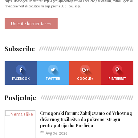
Nijesu dozvoljeni komentari koji vrijedjaju dostojanstvo Crne Gore,nacionalnu ,rodnu i vjersku
ravnopravnost ili podstice mrznja prema LGBT poulaciji.
Unesite komentar ⇾
Subscribe
FACEBOOK
TWITTER
GOOGLE +
PINTEREST
Posljednje
Crnogorski forum: Zahtijevamo od Vrhovnog
državnog tužilaštva da pokrene istragu
protiv patrijarha Porfirija
Avg 06, 2026