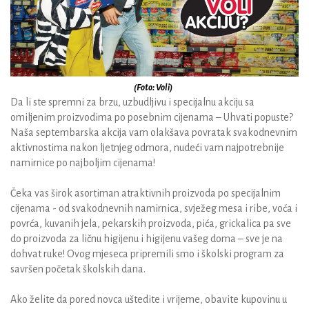
(Foto: Voli)
Da li ste spremni za brzu, uzbudljivu i specijalnu akciju sa
omiljenim proizvodima po posebnim cijenama – Uhvati popuste?
Naša septembarska akcija vam olakšava povratak svakodnevnim
aktivnostima nakon ljetnjeg odmora, nudeći vam najpotrebnije
namirnice po najboljim cijenama!
Čeka vas širok asortiman atraktivnih proizvoda po specijalnim
cijenama - od svakodnevnih namirnica, svježeg mesa i ribe, voća i
povrća, kuvanih jela, pekarskih proizvoda, pića, grickalica pa sve
do proizvoda za ličnu higijenu i higijenu vašeg doma – sve je na
dohvat ruke! Ovog mjeseca pripremili smo i školski program za
savršen početak školskih dana.
Ako želite da pored novca uštedite i vrijeme, obavite kupovinu u