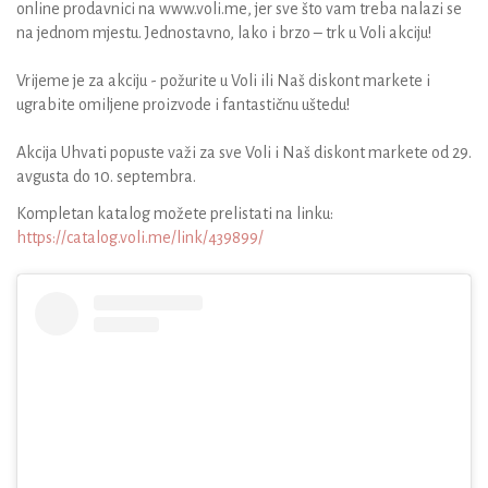
online prodavnici na www.voli.me, jer sve što vam treba nalazi se
na jednom mjestu. Jednostavno, lako i brzo – trk u Voli akciju!
Vrijeme je za akciju - požurite u Voli ili Naš diskont markete i
ugrabite omiljene proizvode i fantastičnu uštedu!
Akcija Uhvati popuste važi za sve Voli i Naš diskont markete od 29.
avgusta do 10. septembra.
Kompletan katalog možete prelistati na linku:
https://catalog.voli.me/link/439899/