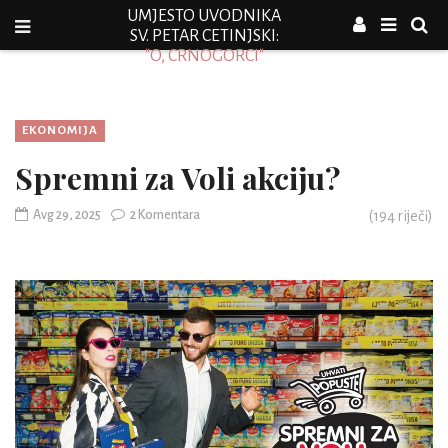
UMJESTO UVODNIKA
SV. PETAR CETINJSKI:
"O, CRNOGORCI"
EKONOMIJA
Spremni za Voli akciju?
Avg 29, 2025
2 Komentara
(
194
riječi)