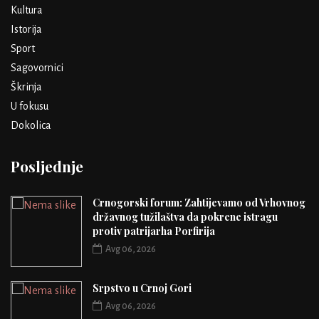
Kultura
Istorija
Sport
Sagovornici
Škrinja
U fokusu
Dokolica
Posljednje
Crnogorski forum: Zahtijevamo od Vrhovnog
državnog tužilaštva da pokrene istragu
protiv patrijarha Porfirija
Avg 06, 2026
Srpstvo u Crnoj Gori
Avg 06, 2026