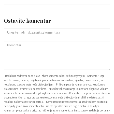
Ostavite komentar
• Redakcija zadržava puno pravo izbora komentara koji će biti objavljeni. • Komentari koji
sadrže psovke, uvrede, prijetnje i govor mržnje na nacionalnoj, vjerskoj, rasnoj osnovi, kao i
netolerancija svake vrste neće biti objavljeni. • Prilikom pisanje komentara vodite računa o
pravopisnim i gramatičkim pravilima. • Nije dozvoljeno pisanje komentara isključivo velikim
slovima niti promovisanje drugih sajtova putem linkova. • Komentari u kojima nam skrećete na
slovne, tehničke i druge propuste u tekstovima, neće biti objavljeni, ali ih možete uputiti
redakciji na kontakt stranici portala. • Komentare i sugestije u vezi sa uređivačkom politikom
ne objavljujemo, kao i komentare koji sadrže optužbe protiv drugih osoba. • Objavljeni
komentari predstavljaju privatno mišljenje autora komentara, i nisu stavovi redakcije portala. •