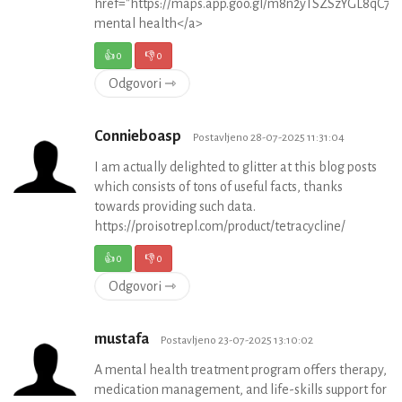
href="https://maps.app.goo.gl/m8n2yTSZSzYGL8qC7">
mental health</a>
👍
0
👎
0
Odgovori ⇾
Connieboasp
Postavljeno 28-07-2025 11:31:04
I am actually delighted to glitter at this blog posts
which consists of tons of useful facts, thanks
towards providing such data.
https://proisotrepl.com/product/tetracycline/
👍
0
👎
0
Odgovori ⇾
mustafa
Postavljeno 23-07-2025 13:10:02
A mental health treatment program offers therapy,
medication management, and life-skills support for