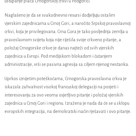
ustupanje placa Crnogorskoj crkvi u Podgorici.
Naglašeno je da se svakodnevno resursi dodjeljuju ostalim
vjerskim zajednicama u Crnoj Gori, a naročito Srpskoj pravoslavnoj
crkvi, koja je privilegovana. Crna Gora je tako posljednja zemlja u
pravoslavnom svijetu koja nije riješila svoje crkveno pitanje, a
položaj Crnogorske crkve je danas najteži od svih vjerskih
zajednica u Evropi. Pod medijskom blokadom i ćutanjem
administracije, vrši se pasivna agresija sa ciljem njenog nestanka.
Uprkos iznijetim poteškoćama, Crnogorska pravoslavna crkva je
iskazala zahvalnost visokoj francuskoj delegaciji na posjeti i
interesovanju za ovo veoma osjetljivo pitanje i položaj vjerskih
zajednica u Crnoj Gori i regionu. Izražena je nada da će se u sklopu
evropskih integracija, na demokratski način rješavati i ovo pitanje.