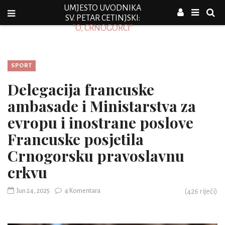
UMJESTO UVODNIKA
SV. PETAR CETINJSKI:
"O, CRNOGORCI"
SPORT
Delegacija francuske
ambasade i Ministarstva za
evropu i inostrane poslove
Francuske posjetila
Crnogorsku pravoslavnu
crkvu
Jun 24, 2025
4 Komentara
(
426
riječi)