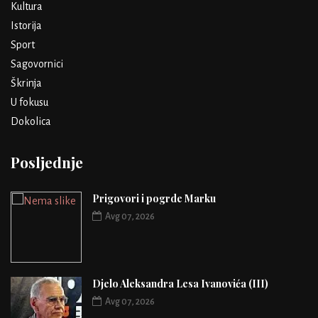
Kultura
Istorija
Sport
Sagovornici
Škrinja
U fokusu
Dokolica
Posljednje
Prigovori i pogrde Marku
Avg 07, 2026
Djelo Aleksandra Lesa Ivanovića (III)
Avg 07, 2026