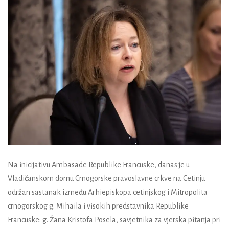
Na inicijativu Ambasade Republike Francuske, danas je u
Vladičanskom domu Crnogorske pravoslavne crkve na Cetinju
održan sastanak između Arhiepiskopa cetinjskog i Mitropolita
crnogorskog g. Mihaila i visokih predstavnika Republike
Francuske: g. Žana Kristofa Posela, savjetnika za vjerska pitanja pri