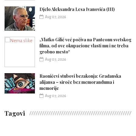
Djelo Aleksandra Lesa Ivanovića (III)
Avg 07, 2026
„Vlatko Gilić već počiva na Panteonu svetskog
filma, od ove okupacione vlasti mu i ne treba
grobno mesto“
Avg 07, 2026
Raonićevi stubovi bezakonja: Građanska
alijansa – siroče bez memoranduma i
memorije
Avg 07, 2026
Tagovi