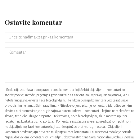
Ostavite komentar
• Redakcija zadržava puno pravo izbora komentara koji će biti objavljeni. • Komentari koji
sadrže psovke, uvrede, prijetnje i govor mržnje na nacionalnoj, vjerskoj, rasnoj osnovi, kao i
netolerancija svake vrste neće biti objavljeni. • Prilikom pisanje komentara vodite računa o
pravopisnim i gramatičkim pravilima. • Nije dozvoljeno pisanje komentara isključivo velikim
slovima niti promovisanje drugih sajtova putem linkova. • Komentari u kojima nam skrećete na
slovne, tehničke i druge propuste u tekstovima, neće biti objavljeni, ali ih možete uputiti
redakciji na kontakt stranici portala. • Komentare i sugestije u vezi sa uređivačkom politikom
ne objavljujemo, kao i komentare koji sadrže optužbe protiv drugih osoba. • Objavljeni
komentari predstavljaju privatno mišljenje autora komentara, i nisu stavovi redakcije portala. •
Nijesu dozvoljeni komentari koji vrijedjaju dostojanstvo Crne Gore,nacionalnu ,rodnu i vjersku