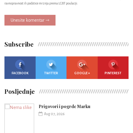
ravnopravnost ili podstice mrznja prema LGBT poulaciji.
Unesite komentar ⇾
Subscribe
FACEBOOK
TWITTER
GOOGLE +
PINTEREST
Posljednje
Prigovori i pogrde Marku
Avg 07, 2026