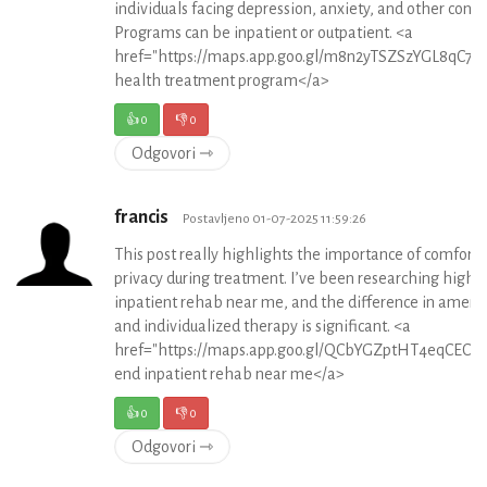
individuals facing depression, anxiety, and other condi
Programs can be inpatient or outpatient. <a
href="https://maps.app.goo.gl/m8n2yTSZSzYGL8qC7"
health treatment program</a>
👍
0
👎
0
Odgovori ⇾
francis
Postavljeno 01-07-2025 11:59:26
This post really highlights the importance of comfort 
privacy during treatment. I’ve been researching high-
inpatient rehab near me, and the difference in amenit
and individualized therapy is significant. <a
href="https://maps.app.goo.gl/QCbYGZptHT4eqCEC7"
end inpatient rehab near me</a>
👍
0
👎
0
Odgovori ⇾