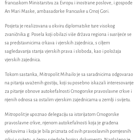
francuskom Ministarstvu za Evropu i inostrane poslove, i gospođe
An Mari Maske, ambasadorke Francuske u Crnoj Gori.
Posjeta je realizovana u okviru diplomatske ture visokog
zvaničnika g. Posela koji obilazi više država regiona i susrijeće se
sa predstavnicima crkava i vjerskih zajednica, s ciljem
sagledavanja stanja vjerskih prava i sloboda, kao i položaja
vjerskih zajednica.
Tokom sastanka, Mitropolit Mihailo je sa saradnicima odgovarao
na pitanja uvaženih gostiju, koji su posebno iskazali interesovanje
za pitanje obnove autokefalnosti Crnogorske pravoslavne crkve i
njenih odnosa sa ostalim vjerskim zajednicama u zemlji i svijetu.
Mitropolit je upoznao delegaciju sa istorijatom Crnogorske
pravoslavne crkve, njenom autokefalnosti koja je građena
vjekovima i koja je bila priznata od svih pravoslavnih pomjesnih
crkvi u svijetu, o čemu svjedoče brojna dokumenta. Naglašeno je