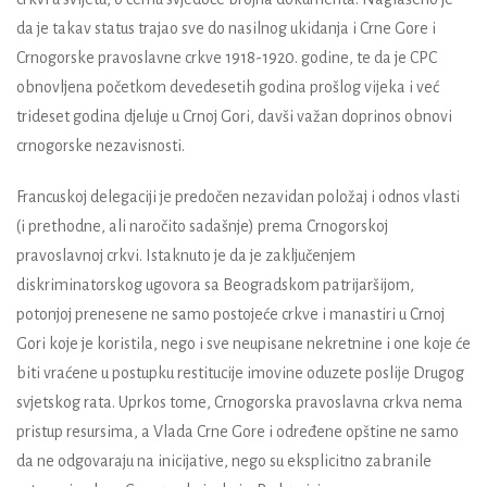
da je takav status trajao sve do nasilnog ukidanja i Crne Gore i
Crnogorske pravoslavne crkve 1918-1920. godine, te da je CPC
obnovljena početkom devedesetih godina prošlog vijeka i već
trideset godina djeluje u Crnoj Gori, davši važan doprinos obnovi
crnogorske nezavisnosti.
Francuskoj delegaciji je predočen nezavidan položaj i odnos vlasti
(i prethodne, ali naročito sadašnje) prema Crnogorskoj
pravoslavnoj crkvi. Istaknuto je da je zaključenjem
diskriminatorskog ugovora sa Beogradskom patrijaršijom,
potonjoj prenesene ne samo postojeće crkve i manastiri u Crnoj
Gori koje je koristila, nego i sve neupisane nekretnine i one koje će
biti vraćene u postupku restitucije imovine oduzete poslije Drugog
svjetskog rata. Uprkos tome, Crnogorska pravoslavna crkva nema
pristup resursima, a Vlada Crne Gore i određene opštine ne samo
da ne odgovaraju na inicijative, nego su eksplicitno zabranile