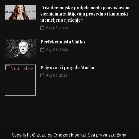
„Višedecenijske podjele među pravoslavnim
vjernicima zahtijevaju pravedno i kanonski
utemeljeno rješenje“
Avg 08, 2026
Perfekcionista Vlatko
Avg 08, 2026
Prigovori i pogrde Marku
Avg 07, 2026
Copyright © 2020 by Crnogorskiportal. Sva prava zadržana.