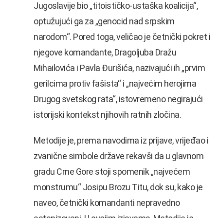
Jugoslavije bio „titoističko-ustaška koalicija“,
optužujući ga za „genocid nad srpskim
narodom“. Pored toga, veličao je četnički pokret i
njegove komandante, Dragoljuba Dražu
Mihailovića i Pavla Đurišića, nazivajući ih „prvim
gerilcima protiv fašista“ i „najvećim herojima
Drugog svetskog rata“, istovremeno negirajući
istorijski kontekst njihovih ratnih zločina.
Metodije je, prema navodima iz prijave, vrijeđao i
zvanične simbole države rekavši da u glavnom
gradu Crne Gore stoji spomenik „najvećem
monstrumu“ Josipu Brozu Titu, dok su, kako je
naveo, četnički komandanti nepravedno