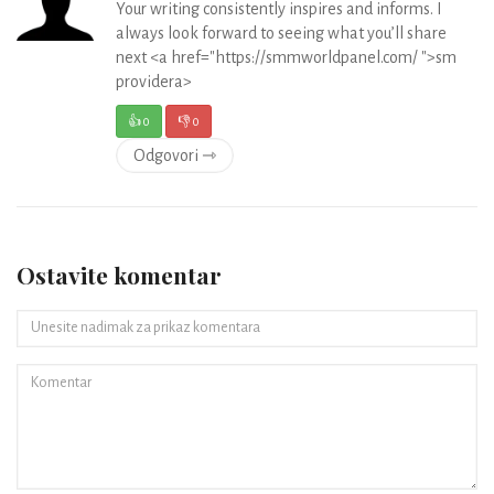
Your writing consistently inspires and informs. I
always look forward to seeing what you’ll share
next <a href="https://smmworldpanel.com/ ">sm
providera>
👍
0
👎
0
Odgovori ⇾
Ostavite komentar