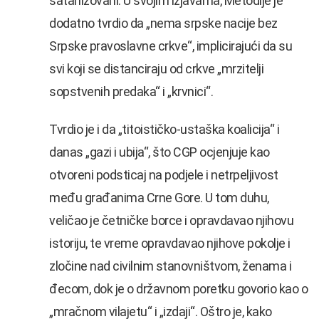
satanizovani. U svojim izjavama, Metodije je
dodatno tvrdio da „nema srpske nacije bez
Srpske pravoslavne crkve“, implicirajući da su
svi koji se distanciraju od crkve „mrzitelji
sopstvenih predaka“ i „krvnici“.
Tvrdio je i da „titoističko-ustaška koalicija“ i
danas „gazi i ubija“, što CGP ocjenjuje kao
otvoreni podsticaj na podjele i netrpeljivost
među građanima Crne Gore. U tom duhu,
veličao je četničke borce i opravdavao njihovu
istoriju, te vreme opravdavao njihove pokolje i
zločine nad civilnim stanovništvom, ženama i
đecom, dok je o državnom poretku govorio kao o
„mračnom vilajetu“ i „izdaji“. Oštro je, kako