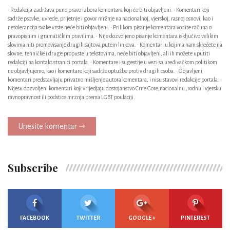
• Redakcija zadržava puno pravo izbora komentara koji će biti objavljeni. • Komentari koji
sadrže psovke, uvrede, prijetnje i govor mržnje na nacionalnoj, vjerskoj, rasnoj osnovi, kao i
netolerancija svake vrste neće biti objavljeni. • Prilikom pisanje komentara vodite računa o
pravopisnim i gramatičkim pravilima. • Nije dozvoljeno pisanje komentara isključivo velikim
slovima niti promovisanje drugih sajtova putem linkova. • Komentari u kojima nam skrećete na
slovne, tehničke i druge propuste u tekstovima, neće biti objavljeni, ali ih možete uputiti
redakciji na kontakt stranici portala. • Komentare i sugestije u vezi sa uređivačkom politikom
ne objavljujemo, kao i komentare koji sadrže optužbe protiv drugih osoba. • Objavljeni
komentari predstavljaju privatno mišljenje autora komentara, i nisu stavovi redakcije portala. •
Nijesu dozvoljeni komentari koji vrijedjaju dostojanstvo Crne Gore,nacionalnu ,rodnu i vjersku
ravnopravnost ili podstice mrznja prema LGBT poulaciji.
Unesite komentar ⇾
Subscribe
FACEBOOK
TWITTER
GOOGLE +
PINTEREST