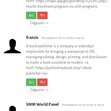
href="https://maps.app.goo.gl/m8n2yTSZSzYGL8qC7"
health treatment program</a>alth programs
👍
0
👎
0
Odgovori ⇾
francis
Postavljeno 09-07-2025 13:49:53
A book publisher is a company or individual
responsible for bringing a manuscript to life,
managing editing, design, printing, and distribution
to make a book available to readers. <a
href="https://publishmybook.shop">Book
publisher</a>
👍
0
👎
0
Odgovori ⇾
SMM World Panel
Postavljeno 14-06-2025 14:34:55