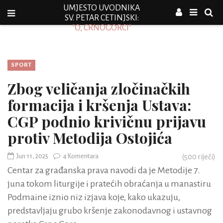
UMJESTO UVODNIKA
SV. PETAR CETINJSKI:
"O, CRNOGORCI"
SPORT
Zbog veličanja zločinačkih
formacija i kršenja Ustava:
CGP podnio krivičnu prijavu
protiv Metodija Ostojića
Jun 11, 2025
4 Komentara
(
500
riječi)
Centar za građanska prava navodi da je Metodije 7.
juna tokom liturgije i pratećih obraćanja u manastiru
Podmaine iznio niz izjava koje, kako ukazuju,
predstavljaju grubo kršenje zakonodavnog i ustavnog