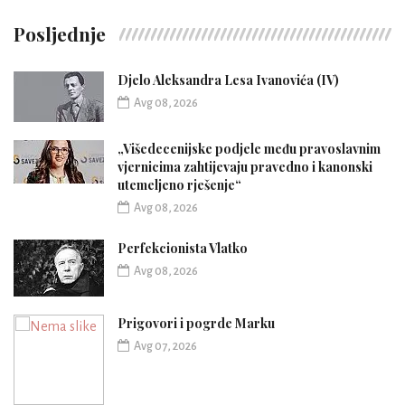
Posljednje
Djelo Aleksandra Lesa Ivanovića (IV)
Avg 08, 2026
„Višedecenijske podjele među pravoslavnim
vjernicima zahtijevaju pravedno i kanonski
utemeljeno rješenje“
Avg 08, 2026
Perfekcionista Vlatko
Avg 08, 2026
Prigovori i pogrde Marku
Avg 07, 2026