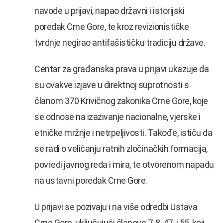
navode u prijavi, napao državni i istorijski
poredak Crne Gore, te kroz revizionističke
tvrdnje negirao antifašističku tradiciju države.
Centar za građanska prava u prijavi ukazuje da
su ovakve izjave u direktnoj suprotnosti s
članom 370 Krivičnog zakonika Crne Gore, koje
se odnose na izazivanje nacionalne, vjerske i
etničke mržnje i netrpeljivosti. Takođe, ističu da
se radi o veličanju ratnih zločinačkih formacija,
povredi javnog reda i mira, te otvorenom napadu
na ustavni poredak Crne Gore.
U prijavi se pozivaju i na više odredbi Ustava
Crne Gore, uključujući članove 7, 8, 47. i 55, koji