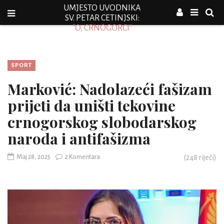
UMJESTO UVODNIKA
SV. PETAR CETINJSKI:
"O, CRNOGORCI"
SPORT
Marković: Nadolazeći fašizam
prijeti da uništi tekovine
crnogorskog slobodarskog
naroda i antifašizma
Maj 28, 2025
2 Komentara
(
248
riječi)