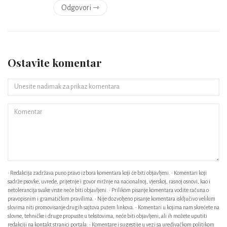
Odgovori ⇾
Ostavite komentar
• Redakcija zadržava puno pravo izbora komentara koji će biti objavljeni. • Komentari koji
sadrže psovke, uvrede, prijetnje i govor mržnje na nacionalnoj, vjerskoj, rasnoj osnovi, kao i
netolerancija svake vrste neće biti objavljeni. • Prilikom pisanje komentara vodite računa o
pravopisnim i gramatičkim pravilima. • Nije dozvoljeno pisanje komentara isključivo velikim
slovima niti promovisanje drugih sajtova putem linkova. • Komentari u kojima nam skrećete na
slovne, tehničke i druge propuste u tekstovima, neće biti objavljeni, ali ih možete uputiti
redakciji na kontakt stranici portala. • Komentare i sugestije u vezi sa uređivačkom politikom