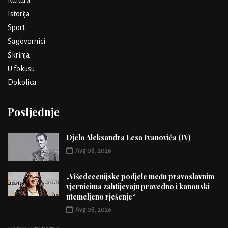
Istorija
Sport
Sagovornici
Škrinja
U fokusu
Dokolica
Posljednje
Djelo Aleksandra Lesa Ivanovića (IV)
Avg 08, 2026
„Višedecenijske podjele među pravoslavnim
vjernicima zahtijevaju pravedno i kanonski
utemeljeno rješenje“
Avg 08, 2026