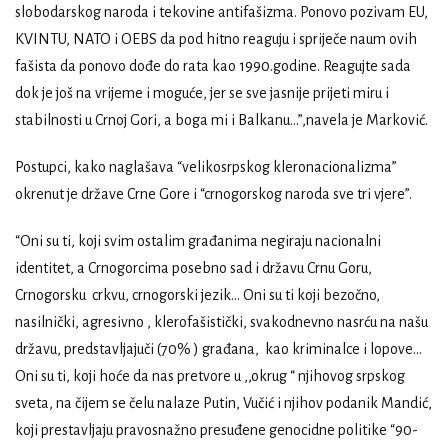
slobodarskog naroda i tekovine antifašizma. Ponovo pozivam EU,
KVINTU, NATO i OEBS da pod hitno reaguju i spriječe naum ovih
fašista da ponovo dođe do rata kao 1990.godine. Reagujte sada
dok je još na vrijeme i moguće, jer se sve jasnije prijeti miru i
stabilnosti u Crnoj Gori, a boga mi i Balkanu…”,navela je Marković.
Postupci, kako naglašava “velikosrpskog kleronacionalizma”
okrenut je države Crne Gore i “crnogorskog naroda sve tri vjere”.
“Oni su ti, koji svim ostalim građanima negiraju nacionalni
identitet, a Crnogorcima posebno sad i državu Crnu Goru,
Crnogorsku crkvu, crnogorski jezik… Oni su ti koji bezočno,
nasilnički, agresivno , klerofašistički, svakodnevno nasrću na našu
državu, predstavljajuči (70% ) građana, kao kriminalce i lopove…
Oni su ti, koji hoće da nas pretvore u ,,okrug “ njihovog srpskog
sveta, na čijem se čelu nalaze Putin, Vučić i njihov podanik Mandić,
koji prestavljaju pravosnažno presuđene genocidne politike “90-