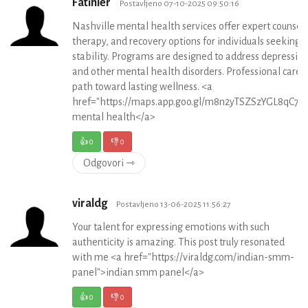
Fatihler
Postavljeno 07-10-2025 09:50:16
Nashville mental health services offer expert counseli
therapy, and recovery options for individuals seeking
stability. Programs are designed to address depression
and other mental health disorders. Professional care 
path toward lasting wellness. <a
href="https://maps.app.goo.gl/m8n2yTSZSzYGL8qC7">
mental health</a>
👍
0
👎
0
Odgovori ⇾
viraldg
Postavljeno 13-06-2025 11:56:27
Your talent for expressing emotions with such
authenticity is amazing. This post truly resonated
with me <a href="https://viraldg.com/indian-smm-
panel">indian smm panel</a>
👍
0
👎
0