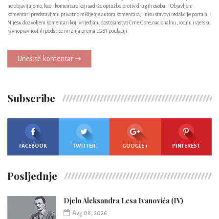
ne objavljujemo, kao i komentare koji sadrže optužbe protiv drugih osoba. • Objavljeni
komentari predstavljaju privatno mišljenje autora komentara, i nisu stavovi redakcije portala. •
Nijesu dozvoljeni komentari koji vrijedjaju dostojanstvo Crne Gore,nacionalnu ,rodnu i vjersku
ravnopravnost ili podstice mrznja prema LGBT poulaciji.
Unesite komentar ⇾
Subscribe
FACEBOOK
TWITTER
GOOGLE +
PINTEREST
Posljednje
Djelo Aleksandra Lesa Ivanovića (IV)
Avg 08, 2026