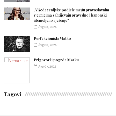
„Višedecenijske podjele među pravoslavnim
vjernicima zahtijevaju pravedno i kanonski
utemeljeno rješenje“
Avg 08, 2026
Perfekcionista Vlatko
Avg 08, 2026
Prigovori i pogrde Marku
Avg 07, 2026
Tagovi