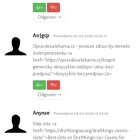
👍
0
👎
0
Odgovori ⇾
Aojgcp
Postavljeno 07-03-2026 10:50:17
Opravdovalekarna.cz – protoze zdravi by nemelo
bolet penezenku <a
href="https://opravdovalekarna.cz/koupit-
genericky-doxycyklin-nejlepsi-cena-bez-
predpisu/">doxycyklin bez predpisu</a>
👍
0
👎
0
Odgovori ⇾
Anynse
Postavljeno 04-03-2026 16:03:50
Step into <a
href="https://draftkingsus.org/draftkings-casino-
slots/">Best slots on DraftKings</a> Casino for