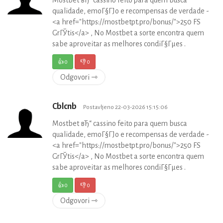
qualidade, emoГ§ГЈo e recompensas de verdade -
<a href="https://mostbetpt.pro/bonus/">250 FS
GrГЎtis</a> , No Mostbet a sorte encontra quem
sabe aproveitar as melhores condiГ§Гµes .
👍
0
👎
0
Odgovori ⇾
Cblcnb
Postavljeno 22-03-2026 15:15:06
Mostbet вЂ“ cassino feito para quem busca
qualidade, emoГ§ГЈo e recompensas de verdade -
<a href="https://mostbetpt.pro/bonus/">250 FS
GrГЎtis</a> , No Mostbet a sorte encontra quem
sabe aproveitar as melhores condiГ§Гµes .
👍
0
👎
0
Odgovori ⇾