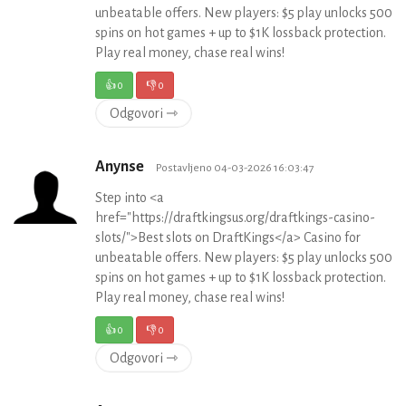
unbeatable offers. New players: $5 play unlocks 500
spins on hot games + up to $1K lossback protection.
Play real money, chase real wins!
👍
0
👎
0
Odgovori ⇾
Anynse
Postavljeno 04-03-2026 16:03:47
Step into <a
href="https://draftkingsus.org/draftkings-casino-
slots/">Best slots on DraftKings</a> Casino for
unbeatable offers. New players: $5 play unlocks 500
spins on hot games + up to $1K lossback protection.
Play real money, chase real wins!
👍
0
👎
0
Odgovori ⇾