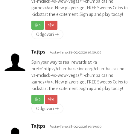
vs-mcluck-vs-wow-vegas/">chumba casino
games</a>. New players get FREE Sweeps Coins to
kickstart the excitement. Sign up and play today!
👍
0
👎
0
Odgovori ⇾
Tajtps
Postavljeno 28-02-2026 19:39:09
Spin your way to real rewards at <a
href="https://chumbacasinox.org/chumba-casino-
vs-mcluck-vs-wow-vegas/">chumba casino
games</a>. New players get FREE Sweeps Coins to
kickstart the excitement. Sign up and play today!
👍
0
👎
0
Odgovori ⇾
Tajtps
Postavljeno 28-02-2026 19:39:00