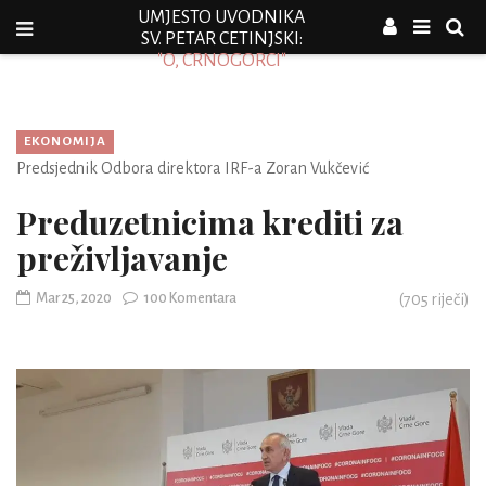
UMJESTO UVODNIKA
SV. PETAR CETINJSKI:
"O, CRNOGORCI"
EKONOMIJA
Predsjednik Odbora direktora IRF-a Zoran Vukčević
Preduzetnicima krediti za
preživljavanje
Mar 25, 2020
100 Komentara
(
705
riječi)