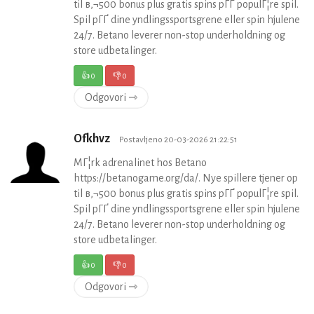
til в‚¬500 bonus plus gratis spins pГҐ populГ¦re spil.
Spil pГҐ dine yndlingssportsgrene eller spin hjulene
24/7. Betano leverer non-stop underholdning og
store udbetalinger.
👍
0
👎
0
Odgovori ⇾
Ofkhvz
Postavljeno 20-03-2026 21:22:51
MГ¦rk adrenalinet hos Betano
https://betanogame.org/da/. Nye spillere tjener op
til в‚¬500 bonus plus gratis spins pГҐ populГ¦re spil.
Spil pГҐ dine yndlingssportsgrene eller spin hjulene
24/7. Betano leverer non-stop underholdning og
store udbetalinger.
👍
0
👎
0
Odgovori ⇾