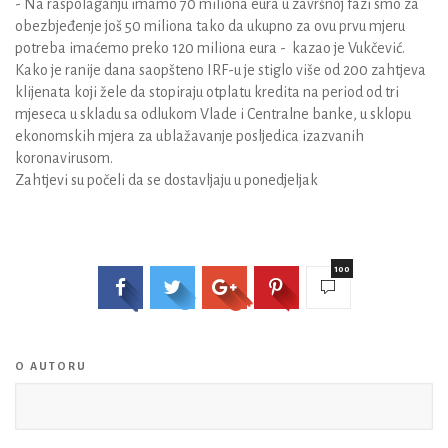
- Na raspolaganju imamo 70 miliona eura u završnoj fazi smo za
obezbjeđenje još 50 miliona tako da ukupno za ovu prvu mjeru
potreba imaćemo preko 120 miliona eura - kazao je Vukčević.
Kako je ranije dana saopšteno IRF-u je stiglo više od 200 zahtjeva
klijenata koji žele da stopiraju otplatu kredita na period od tri
mjeseca u skladu sa odlukom Vlade i Centralne banke, u sklopu
ekonomskih mjera za ublažavanje posljedica izazvanih
koronavirusom.
Zahtjevi su počeli da se dostavljaju u ponedjeljak
100
O AUTORU