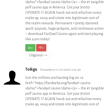
idaho/">fanduel casino Idaho</a> – the #1 tangible
pelf casino app in America. Get your $1000
OPERATE IT AGAIN hand-out and refashion every
make up, хэнд and rotate into legitimate coin of
the realm rewards. Permanent ='pretty damned
quick' payouts, huge jackpots, and continuous action
– download FanDuel Casino again and start playing
like a pro today!
👍
0
👎
0
Odgovori ⇾
Toikgu
Postavljeno 11-03-2026 13:55:46
Join the millions enchanting big on <a
href="https://fanduelus.org/fanduel-casino-
idaho/">fanduel casino Idaho</a> – the #1 tangible
pelf casino app in America. Get your $1000
OPERATE IT AGAIN hand-out and refashion every
make up, хэнд and rotate into legitimate coin of