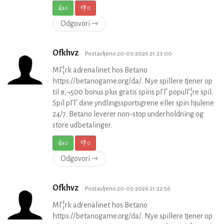
👍
0
👎
0
Odgovori ⇾
Ofkhvz
Postavljeno 20-03-2026 21:23:00
MГ¦rk adrenalinet hos Betano
https://betanogame.org/da/. Nye spillere tjener op
til в‚¬500 bonus plus gratis spins pГҐ populГ¦re spil.
Spil pГҐ dine yndlingssportsgrene eller spin hjulene
24/7. Betano leverer non-stop underholdning og
store udbetalinger.
👍
0
👎
0
Odgovori ⇾
Ofkhvz
Postavljeno 20-03-2026 21:22:56
MГ¦rk adrenalinet hos Betano
https://betanogame.org/da/. Nye spillere tjener op