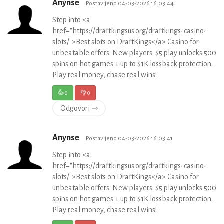
Anynse
Postavljeno 04-03-2026 16:03:44
Step into <a
href="https://draftkingsus.org/draftkings-casino-
slots/">Best slots on DraftKings</a> Casino for
unbeatable offers. New players: $5 play unlocks 500
spins on hot games + up to $1K lossback protection.
Play real money, chase real wins!
👍
0
👎
0
Odgovori ⇾
Anynse
Postavljeno 04-03-2026 16:03:41
Step into <a
href="https://draftkingsus.org/draftkings-casino-
slots/">Best slots on DraftKings</a> Casino for
unbeatable offers. New players: $5 play unlocks 500
spins on hot games + up to $1K lossback protection.
Play real money, chase real wins!