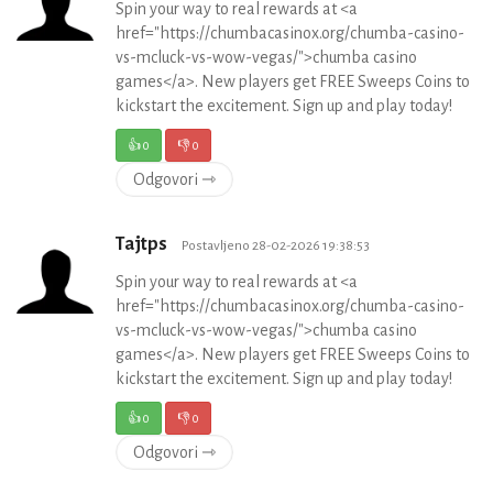
Spin your way to real rewards at <a
href="https://chumbacasinox.org/chumba-casino-
vs-mcluck-vs-wow-vegas/">chumba casino
games</a>. New players get FREE Sweeps Coins to
kickstart the excitement. Sign up and play today!
👍
0
👎
0
Odgovori ⇾
Tajtps
Postavljeno 28-02-2026 19:38:53
Spin your way to real rewards at <a
href="https://chumbacasinox.org/chumba-casino-
vs-mcluck-vs-wow-vegas/">chumba casino
games</a>. New players get FREE Sweeps Coins to
kickstart the excitement. Sign up and play today!
👍
0
👎
0
Odgovori ⇾