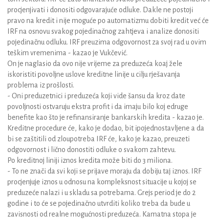
procjenjivati i donositi odgovarajuće odluke. Dakle ne postoji
pravo na kredit i nije moguće po automatizmu dobiti kredit već će
IRF na osnovu svakog pojedinačnog zahtjeva i analize donositi
pojedinačnu odluku. IRF preuzima odgovornost za svoj rad u ovim
teškim vremenima - kazao je Vukčević.
On je naglasio da ovo nije vrijeme za preduzeća koaj žele
iskoristiti povoljne uslove kreditne linije u cilju rješavanja
problema iz prošlosti.
- Oni preduzetnici i preduzeća koji vide šansu da kroz date
povoljnosti ostvaruju ekstra profit i da imaju bilo koj edruge
benefite kao što je refinansiranje bankarskih kredita - kazao je.
Kreditne procedure će, kako je dodao, bit ipojednostavljene a da
bi se zaštitili od zloupotreba IRF će, kako je kazao, preuzeti
odgovornost i lično donostiti odluke o svakom zahtevu.
Po kreditnoj liniji iznos kredita može biti do 3 miliona.
- To ne znači da svi koji se prijave moraju da dobiju taj iznos. IRF
procjenjuje iznos u odnosu na kompleksnost situacije u kojoj se
preduzeće nalazi i u skladu sa potrebama. Grejs period je do 2
godine i to će se pojedinačno utvrditi koliko treba da bude u
zavisnosti od realne mogućnosti preduzeća. Kamatna stopa je