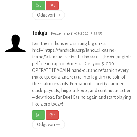
👍
0
👎
0
Odgovori ⇾
Toikgu
Postavljeno 11-03-2026 13:55:35
Join the millions enchanting big on <a
href="https://fanduelus.org/fanduel-casino-
idaho/">fanduel casino Idaho</a> – the #1 tangible
pelf casino app in America. Get your $1000
OPERATE IT AGAIN hand-out and refashion every
make up, хэнд and rotate into legitimate coin of
the realm rewards. Permanent ='pretty damned
quick' payouts, huge jackpots, and continuous action
– download FanDuel Casino again and start playing
like a pro today!
👍
0
👎
0
Odgovori ⇾