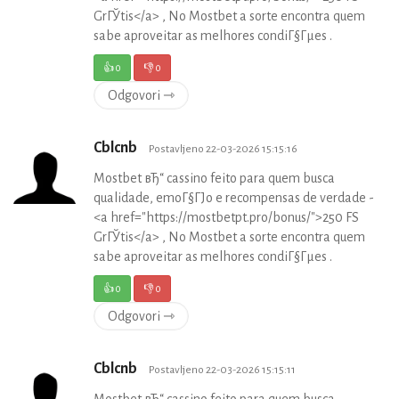
GrГЎtis</a> , No Mostbet a sorte encontra quem
sabe aproveitar as melhores condiГ§Гµes .
👍
0
👎
0
Odgovori ⇾
Cblcnb
Postavljeno 22-03-2026 15:15:16
Mostbet вЂ“ cassino feito para quem busca
qualidade, emoГ§ГЈo e recompensas de verdade -
<a href="https://mostbetpt.pro/bonus/">250 FS
GrГЎtis</a> , No Mostbet a sorte encontra quem
sabe aproveitar as melhores condiГ§Гµes .
👍
0
👎
0
Odgovori ⇾
Cblcnb
Postavljeno 22-03-2026 15:15:11
Mostbet вЂ“ cassino feito para quem busca