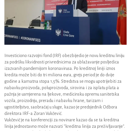
Investiciono razvojni fond (IRF) obezbijedio je novu kreditnu liniju
za podršku likvidnosti privrednicima za ublažavanje posljedica
izazvanih pandemijom koronavirusa. Po kreditnoj liniji iznos
kredita može biti do tri miliona eura, grejs period je do dvije
godine a kamatna stopa 1,5%. Stredstva se mogu upotrijebiti za
nabavku proizvoda, poluproizvoda, sirovina i za isplatu plata a
pažnja je usmjerena na ljekove, medicinsku opremu sanitetska
vozila, proizodnju, preradu i nabavku hrane, turizam i
ugostiteljstvo, saobraćaj u sluge, kazao je predsjednik Odbora
direktora IRF-a Zoran Vukčević.
Vukčević je na konferenciji za novinare kazao da se ta kreditna
linija jednostavno može nazvati "kreditna linija za preživljavanje".