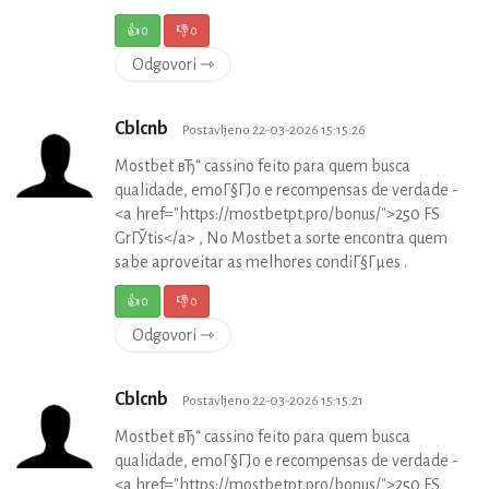
👍
0
👎
0
Odgovori ⇾
Cblcnb
Postavljeno 22-03-2026 15:15:26
Mostbet вЂ“ cassino feito para quem busca
qualidade, emoГ§ГЈo e recompensas de verdade -
<a href="https://mostbetpt.pro/bonus/">250 FS
GrГЎtis</a> , No Mostbet a sorte encontra quem
sabe aproveitar as melhores condiГ§Гµes .
👍
0
👎
0
Odgovori ⇾
Cblcnb
Postavljeno 22-03-2026 15:15:21
Mostbet вЂ“ cassino feito para quem busca
qualidade, emoГ§ГЈo e recompensas de verdade -
<a href="https://mostbetpt.pro/bonus/">250 FS