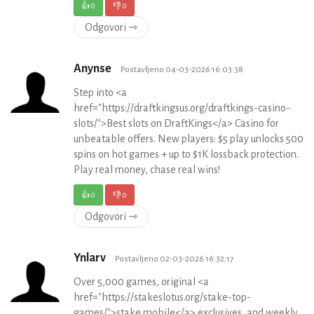
👍
0
👎
0
Odgovori ⇾
Anynse
Postavljeno 04-03-2026 16:03:38
Step into <a
href="https://draftkingsus.org/draftkings-casino-
slots/">Best slots on DraftKings</a> Casino for
unbeatable offers. New players: $5 play unlocks 500
spins on hot games + up to $1K lossback protection.
Play real money, chase real wins!
👍
0
👎
0
Odgovori ⇾
Ynlarv
Postavljeno 02-03-2026 16:32:17
Over 5,000 games, original <a
href="https://stakeslotus.org/stake-top-
games/">stake mobile</a> exclusives, and weekly