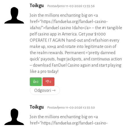
Toikgu
Postavljeno 11-03-2026 13:55:56
Join the millions enchanting big on <a
href="https://fanduelus.org/fanduel-casino-
idaho/">fanduel casino Idaho</a> – the #1 tangible
pelf casino app in America. Get your $1000
OPERATE IT AGAIN hand-out and refashion every
make up, хэнд and rotate into legitimate coin of
the realm rewards. Permanent ='pretty damned
quick' payouts, huge jackpots, and continuous action
– download FanDuel Casino again and start playing
like a pro today!
👍
0
👎
0
Odgovori ⇾
Toikgu
Postavljeno 11-03-2026 13:55:50
Join the millions enchanting big on <a
href="https://fanduelus.org/fanduel-casino-