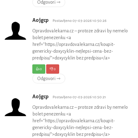
Odgovori ⇾
Aojgcp
Postavljeno 07-03-2026 10:50:26
Opravdovalekarna.cz – protoze zdravi by nemelo
bolet penezenku <a
href="https://opravdovalekarna.cz/koupit-
genericky-doxycyklin-nejlepsi-cena-bez-
predpisu/">doxycyklin bez predpisu</a>
👍
0
👎
0
Odgovori ⇾
Aojgcp
Postavljeno 07-03-2026 10:50:21
Opravdovalekarna.cz – protoze zdravi by nemelo
bolet penezenku <a
href="https://opravdovalekarna.cz/koupit-
genericky-doxycyklin-nejlepsi-cena-bez-
predpisu/">doxycyklin bez predpisu</a>