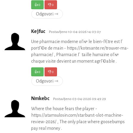
👍
0
👎
0
Odgovori ⇾
Kejfuc
Postavljeno 10-04-2026 14:03:07
Une pharmacie moderne oГ№ le bien-ГЄtre est Г
portГ©e de main - https://kotesante.re/trouver-ma-
pharmacie/ , Pharmacie Г taille humaine oГ№
chaque visite devient un moment agrГ©able .
👍
0
👎
0
Odgovori ⇾
Nmkebc
Postavljeno 03-04-2026 09:49:29
Where the house fears the player -
https://atamsulosin.com/starburst-slot-machine-
review-2026/ , The only place where goosebumps
pay real money .