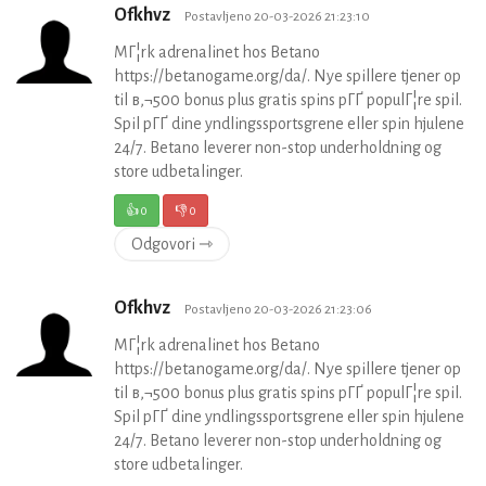
Ofkhvz
Postavljeno 20-03-2026 21:23:10
MГ¦rk adrenalinet hos Betano
https://betanogame.org/da/. Nye spillere tjener op
til в‚¬500 bonus plus gratis spins pГҐ populГ¦re spil.
Spil pГҐ dine yndlingssportsgrene eller spin hjulene
24/7. Betano leverer non-stop underholdning og
store udbetalinger.
👍
0
👎
0
Odgovori ⇾
Ofkhvz
Postavljeno 20-03-2026 21:23:06
MГ¦rk adrenalinet hos Betano
https://betanogame.org/da/. Nye spillere tjener op
til в‚¬500 bonus plus gratis spins pГҐ populГ¦re spil.
Spil pГҐ dine yndlingssportsgrene eller spin hjulene
24/7. Betano leverer non-stop underholdning og
store udbetalinger.