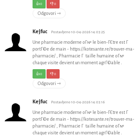
👍
0
👎
0
Odgovori ⇾
Kejfuc
Postavljeno 10-04-2026 14:03:25
Une pharmacie moderne oГ№ le bien-ГЄtre est Г
portГ©e de main - https://kotesante.re/trouver-ma-
pharmacie/ , Pharmacie Г taille humaine oГ№
chaque visite devient un moment agrГ©able .
👍
0
👎
0
Odgovori ⇾
Kejfuc
Postavljeno 10-04-2026 14:03:16
Une pharmacie moderne oГ№ le bien-ГЄtre est Г
portГ©e de main - https://kotesante.re/trouver-ma-
pharmacie/ , Pharmacie Г taille humaine oГ№
chaque visite devient un moment agrГ©able .