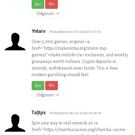
👍
0
👎
0
Odgovori ⇾
Ynlarv
Postavljeno 02-03-2026 16:31:53
Over 5,000 games, original <a
href="https://stakeslotus.org/stake-top-
games/">stake mobile</a> exclusives, and weekly
giveaways worth millions. Crypto deposits in
seconds, withdrawals even faster. This is how
modern gambling should feel.
👍
0
👎
0
Odgovori ⇾
Tajtps
Postavljeno 28-02-2026 19:39:16
Spin your way to real rewards at <a
href="https://chumbacasinox.org/chumba-casino-