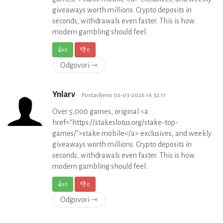
giveaways worth millions. Crypto deposits in
seconds, withdrawals even faster. This is how
modern gambling should feel.
👍
0
👎
0
Odgovori ⇾
Ynlarv
Postavljeno 02-03-2026 16:32:11
Over 5,000 games, original <a
href="https://stakeslotus.org/stake-top-
games/">stake mobile</a> exclusives, and weekly
giveaways worth millions. Crypto deposits in
seconds, withdrawals even faster. This is how
modern gambling should feel.
👍
0
👎
0
Odgovori ⇾