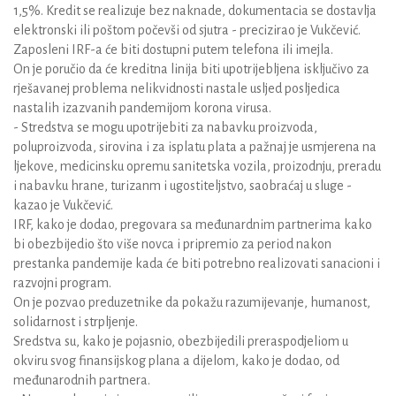
1,5%. Kredit se realizuje bez naknade, dokumentacia se dostavlja
elektronski ili poštom počevši od sjutra - precizirao je Vukčević.
Zaposleni IRF-a će biti dostupni putem telefona ili imejla.
On je poručio da će kreditna linija biti upotrijebljena isključivo za
rješavanej problema nelikvidnosti nastale usljed posljedica
nastalih izazvanih pandemijom korona virusa.
- Stredstva se mogu upotrijebiti za nabavku proizvoda,
poluproizvoda, sirovina i za isplatu plata a pažnaj je usmjerena na
ljekove, medicinsku opremu sanitetska vozila, proizodnju, preradu
i nabavku hrane, turizanm i ugostiteljstvo, saobraćaj u sluge -
kazao je Vukčević.
IRF, kako je dodao, pregovara sa međunardnim partnerima kako
bi obezbijedio što više novca i pripremio za period nakon
prestanka pandemije kada će biti potrebno realizovati sanacioni i
razvojni program.
On je pozvao preduzetnike da pokažu razumijevanje, humanost,
solidarnost i strpljenje.
Sredstva su, kako je pojasnio, obezbijedili preraspodjeliom u
okviru svog finansijskog plana a dijelom, kako je dodao, od
međunarodnih partnera.