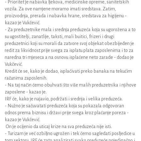
- Prioritet je nabavka ljekova, medicinske opreme, sanitetskih
vozila. Za ove namjene moramo imati sredstava. Zatim,
proizvodnja, prerada i nabavka hrane, sredstava za higijenu -
kazao je Vukčević.
- Za preduzetnike mala i srednja preduzeća koja su ugorožena a to
su ugostitelji, zanatlije, taksti, mali buitici, frizeri i drugi
preduzetnici koji su morali da zatvore svoj objekat obezbijeđen je
redit za likvidnost prije svega za isplatu plata zaposlenima i to za
naredna tri mjeseca a na osnovu isplaćene neto zarade - dodao je
Vukčević.
Kredit će se, kako je dodao, isplaćivati preko banaka na tekućim
računima zaposlenih.
- Na taj način ćemo obuhvati što više malih preduzetnika i njihove
zaposlene - kazao je.
IRF će, kako je najavio, podržati i srednja i velika preduzeća.
- Nužno je sačuvatati preduzeća koja su pokazala odgovoran
odnos prema biznisu i državi prije svega kroz plaćanje poreza -
kazao je Vukčević.
On je ocijenio da uticaj krize na sva preduzeća nije isti.
- Turizam je već ozbiljno ugrožen i tek ćemo sagledati posljedice u
tom sektoru. IRF će zato analizirati svako preduzeće pojedinačno i