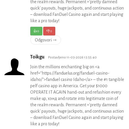
the realm rewards. Permanent ='pretty damned
quick' payouts, huge jackpots, and continuous action
– download FanDuel Casino again and start playing
like a pro today!
👍
0
👎
0
Odgovori ⇾
Toikgu
Postavljeno 11-03-2026 13:55:40
Join the millions enchanting big on <a
href="https://fanduelus.org/fanduel-casino-
idaho/">fanduel casino Idaho</a> – the #1 tangible
pelf casino app in America. Get your $1000
OPERATE IT AGAIN hand-out and refashion every
make up, хэнд and rotate into legitimate coin of
the realm rewards. Permanent ='pretty damned
quick' payouts, huge jackpots, and continuous action
– download FanDuel Casino again and start playing
like a pro today!