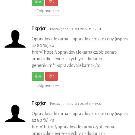
👍
0
👎
0
Odgovori ⇾
Tkpjcr
Postavljeno 07-03-2026 11:52:01
Opravdova lekarna – opravdove nizke ceny (uspora
az 80 %) <a
href="https://opravdovalekarna.cz/objednat-
amoxicilin-levne-s-rychlym-dodanim-
generikum/">opravdovalekarna</a>
👍
0
👎
0
Odgovori ⇾
Tkpjcr
Postavljeno 07-03-2026 11:51:56
Opravdova lekarna – opravdove nizke ceny (uspora
az 80 %) <a
href="https://opravdovalekarna.cz/objednat-
amoxicilin-levne-s-rychlym-dodanim-