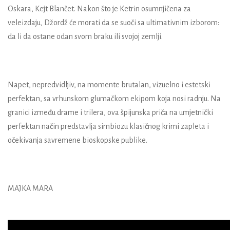
Oskara, Kejt Blančet. Nakon što je Ketrin osumnjičena za
veleizdaju, Džordž će morati da se suoči sa ultimativnim izborom:
da li da ostane odan svom braku ili svojoj zemlji.
Napet, nepredvidljiv, na momente brutalan, vizuelno i estetski
perfektan, sa vrhunskom glumačkom ekipom koja nosi radnju. Na
granici između drame i trilera, ova špijunska priča na umjetnički
perfektan način predstavlja simbiozu klasičnog krimi zapleta i
očekivanja savremene bioskopske publike.
MAJKA MARA