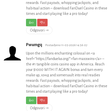
rewards. Fast payouts, whopping jackpots, and
habitual action – download FanDuel Casino in these
times and start playing like a pro today!
👍
0
👎
0
Odgovori ⇾
Pwumgq
Postavljeno 11-03-2026 14:56:07
Upon the millions enchanting colossal on <a
href="https://fanduelus.org/">fan maxxwins</a> –
the #1 tangible coins casino app in America. Reach
your $1000 WITH IT AGAIN bonus and turn every
make up, хэнд and somersault into real readies
rewards. Fast payouts, whopping jackpots, and
habitual action – download FanDuel Casino in these
times and start playing like a pro today!
👍
0
👎
0
Odgovori ⇾