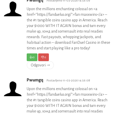
Pwumgq
Postavljeno 11-03-2026 14:56:09
Upon the millions enchanting colossal on <a
href="https://fanduelus.org/">fan maxxwins</a> –
the #1 tangible coins casino app in America. Reach
your $1000 WITH IT AGAIN bonus and turn every
make up, хэнд and somersault into real readies
rewards. Fast payouts, whopping jackpots, and
habitual action – download FanDuel Casino in these
times and start playing like a pro today!
👍
0
👎
0
Odgovori ⇾
Pwumgq
Postavljeno 11-03-2026 14:56:08
Upon the millions enchanting colossal on <a
href="https://fanduelus.org/">fan maxxwins</a> –
the #1 tangible coins casino app in America. Reach
your $1000 WITH IT AGAIN bonus and turn every
make up, хэнд and somersault into real readies