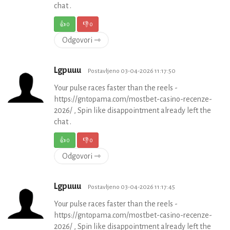
chat .
👍
0
👎
0
Odgovori ⇾
Lgpuuu
Postavljeno 03-04-2026 11:17:50
Your pulse races faster than the reels -
https://gntopama.com/mostbet-casino-recenze-
2026/ , Spin like disappointment already left the
chat .
👍
0
👎
0
Odgovori ⇾
Lgpuuu
Postavljeno 03-04-2026 11:17:45
Your pulse races faster than the reels -
https://gntopama.com/mostbet-casino-recenze-
2026/ , Spin like disappointment already left the