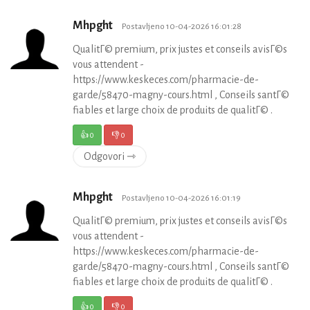
Mhpght
Postavljeno 10-04-2026 16:01:28
QualitГ© premium, prix justes et conseils avisГ©s
vous attendent -
https://www.keskeces.com/pharmacie-de-
garde/58470-magny-cours.html , Conseils santГ©
fiables et large choix de produits de qualitГ© .
👍
0
👎
0
Odgovori ⇾
Mhpght
Postavljeno 10-04-2026 16:01:19
QualitГ© premium, prix justes et conseils avisГ©s
vous attendent -
https://www.keskeces.com/pharmacie-de-
garde/58470-magny-cours.html , Conseils santГ©
fiables et large choix de produits de qualitГ© .
👍
0
👎
0