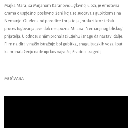
Majka Mara, sa Mirjanom Karanović u glavnoj ulozi, je emotivna
drama o uspješnoj poslovnoj ženi koja se suočava s gubitkom sina
Nemanje. Otuđena od porodice i prijatelja, prolazi kroz težak
proces tugovanja, sve dok ne upozna Milana, Nemanjinog bliskog
prijatelja. U odnosu s njim pronalazi utjehu i snagu da nastavi dalje.
Film na dirljiv način istražuje bol gubitka, snagu ljudskih veza i put
ka pronalaženju nade uprkos najvećoj životnoj tragediji.
MOČVARA