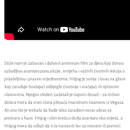
Stiže nam je zabavan i duhovit animirani film za djecu koji donosi
uzbudljivu avanturu punu akcije, smijeha i važnih životnih lekcija o
prijateljstvu i pravim vrijednostima. Hitpig je svinja i lovac na glave
koji zarađuje hvatajući odbjegle životinje i vraćajući ih njihovim
vlasnicima. Njegov sledeći zadatak je najveći dosad – za milion
dolara mora da vrati slona plesača maničnom šoumenu iz Vegasa.
Ali ono što je trebalo da bude lako zarađeni novac ubrzo se
pretvara u haos. Hitpig i slon kreću u divlju avanturu oko svijeta, a
Hitpig mora da odluči da li će nastaviti lov za novcem ili pomoći