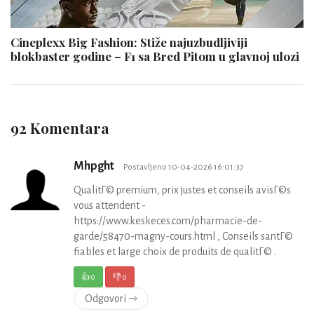
Cineplexx Big Fashion: Stiže najuzbudljiviji
blokbaster godine – F1 sa Bred Pitom u glavnoj ulozi
92 Komentara
Mhpght
Postavljeno 10-04-2026 16:01:37
QualitГ© premium, prix justes et conseils avisГ©s
vous attendent -
https://www.keskeces.com/pharmacie-de-
garde/58470-magny-cours.html , Conseils santГ©
fiables et large choix de produits de qualitГ© .
👍
0
👎
0
Odgovori ⇾