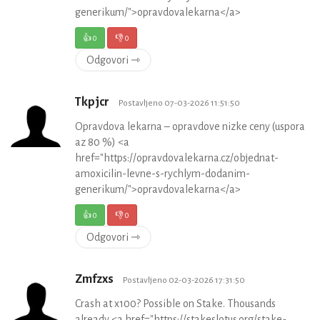
generikum/">opravdovalekarna</a>
👍
0
👎
0
Odgovori ⇾
Tkpjcr
Postavljeno 07-03-2026 11:51:50
Opravdova lekarna – opravdove nizke ceny (uspora
az 80 %) <a
href="https://opravdovalekarna.cz/objednat-
amoxicilin-levne-s-rychlym-dodanim-
generikum/">opravdovalekarna</a>
👍
0
👎
0
Odgovori ⇾
Zmfzxs
Postavljeno 02-03-2026 17:31:50
Crash at x100? Possible on Stake. Thousands
already <a href="https://stakeslotus.org/stake-