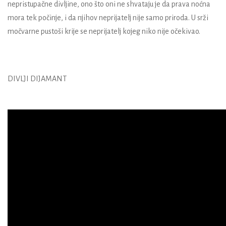
nepristupačne divljine, ono što oni ne shvataju je da prava noćna
mora tek počinje, i da njihov neprijatelj nije samo priroda. U srži
močvarne pustoši krije se neprijatelj kojeg niko nije očekivao.
DIVLJI DIJAMANT