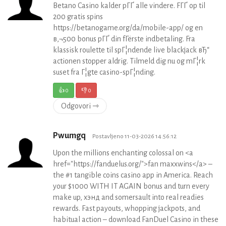
Betano Casino kalder pГҐ alle vindere. FГҐ op til
200 gratis spins
https://betanogame.org/da/mobile-app/ og en
в‚¬500 bonus pГҐ din fГёrste indbetaling. Fra
klassisk roulette til spГ¦ndende live blackjack вЂ“
actionen stopper aldrig. Tilmeld dig nu og mГ¦rk
suset fra Г¦gte casino-spГ¦nding.
👍
0
👎
0
Odgovori ⇾
Pwumgq
Postavljeno 11-03-2026 14:56:12
Upon the millions enchanting colossal on <a
href="https://fanduelus.org/">fan maxxwins</a> –
the #1 tangible coins casino app in America. Reach
your $1000 WITH IT AGAIN bonus and turn every
make up, хэнд and somersault into real readies
rewards. Fast payouts, whopping jackpots, and
habitual action – download FanDuel Casino in these