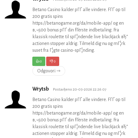
Betano Casino kalder pГҐ alle vindere. FГҐ op til
200 gratis spins
https://betanogame.org/da/mobile-app/ og en
в‚¬500 bonus pГҐ din fГёrste indbetaling. Fra
klassisk roulette til spГ¦ndende live blackjack вЂ“
actionen stopper aldrig. Tilmeld dig nu og mГ¦rk
suset fra Г¦gte casino-spГ¦nding.
👍
0
👎
0
Odgovori ⇾
Wrytsb
Postavljeno 20-03-2026 22:26:07
Betano Casino kalder pГҐ alle vindere. FГҐ op til
200 gratis spins
https://betanogame.org/da/mobile-app/ og en
в‚¬500 bonus pГҐ din fГёrste indbetaling. Fra
klassisk roulette til spГ¦ndende live blackjack вЂ“
actionen stopper aldrig. Tilmeld dig nu og mГ¦rk