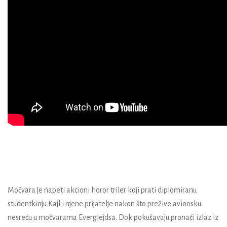
Močvara je napeti akcioni horor triler koji prati diplomiranu
studentkinju Kajl i njene prijatelje nakon što prežive avionsku
nesreću u močvarama Everglejdsa. Dok pokušavaju pronaći izlaz iz