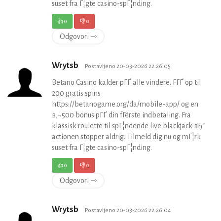
suset fra Г¦gte casino-spГ¦nding.
👍
0
👎
0
Odgovori ⇾
Wrytsb
Postavljeno 20-03-2026 22:26:05
Betano Casino kalder pГҐ alle vindere. FГҐ op til
200 gratis spins
https://betanogame.org/da/mobile-app/ og en
в‚¬500 bonus pГҐ din fГёrste indbetaling. Fra
klassisk roulette til spГ¦ndende live blackjack вЂ“
actionen stopper aldrig. Tilmeld dig nu og mГ¦rk
suset fra Г¦gte casino-spГ¦nding.
👍
0
👎
0
Odgovori ⇾
Wrytsb
Postavljeno 20-03-2026 22:26:04