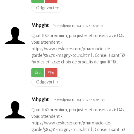
Odgovori ⇾
Mhpght
Postavljeno 10-04-2026 16:01:11
QualitГ© premium, prix justes et conseils avisГ©s
vous attendent -
https://www.keskeces.com/pharmacie-de-
garde/58470-magny-cours.html , Conseils santГ©
fiables et large choix de produits de qualitГ© .
👍
0
👎
0
Odgovori ⇾
Mhpght
Postavljeno 10-04-2026 16:01:03
QualitГ© premium, prix justes et conseils avisГ©s
vous attendent -
https://www.keskeces.com/pharmacie-de-
garde/58470-magny-cours.html , Conseils santГ©