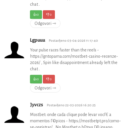
chat .
👍
0
👎
0
Odgovori ⇾
Lgpuuu
Postavljeno 03-04-2026 11:17:40
Your pulse races faster than the reels -
https://gntopama.com/mostbet-casino-recenze-
2026/ , Spin like disappointment already left the
chat .
👍
0
👎
0
Odgovori ⇾
Jyvczs
Postavljeno 22-03-2026 16:20:25
Mostbet: onde cada clique pode levar vocГЄ a
momentos Г©picos - https://mostbetpt.pro/como-
se-registrar/ , No Mostbet o bГґnus Г© insano: