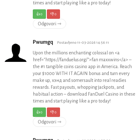
times and start playing like a pro today!
👍
0
👎
0
Odgovori ⇾
Pwumgq
Postavljeno 11-03-2026 14:56:11
Upon the millions enchanting colossal on <a
href="https://fanduelus.org/">fan maxxwins</a> –
the #1 tangible coins casino app in America. Reach
your $1000 WITH IT AGAIN bonus and turn every
make up, хэнд and somersault into real readies
rewards. Fast payouts, whopping jackpots, and
habitual action – download FanDuel Casino in these
times and start playing like a pro today!
👍
0
👎
0
Odgovori ⇾