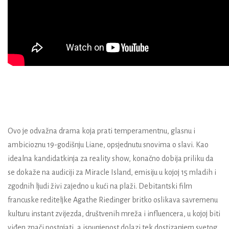
Ovo je odvažna drama koja prati temperamentnu, glasnu i
ambicioznu 19-godišnju Liane, opsjednutu snovima o slavi. Kao
idealna kandidatkinja za reality show, konačno dobija priliku da
se dokaže na audiciji za Miracle Island, emisiju u kojoj 15 mladih i
zgodnih ljudi živi zajedno u kući na plaži. Debitantski film
francuske rediteljke Agathe Riedinger britko oslikava savremenu
kulturu instant zvijezda, društvenih mreža i influencera, u kojoj biti
viđen znači postojati, a ispunjenost dolazi tek dostizanjem svetog