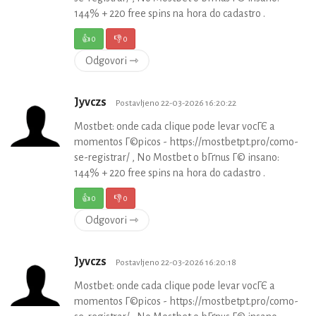
144% + 220 free spins na hora do cadastro .
👍
0
👎
0
Odgovori ⇾
Jyvczs
Postavljeno 22-03-2026 16:20:22
Mostbet: onde cada clique pode levar vocГЄ a
momentos Г©picos - https://mostbetpt.pro/como-
se-registrar/ , No Mostbet o bГґnus Г© insano:
144% + 220 free spins na hora do cadastro .
👍
0
👎
0
Odgovori ⇾
Jyvczs
Postavljeno 22-03-2026 16:20:18
Mostbet: onde cada clique pode levar vocГЄ a
momentos Г©picos - https://mostbetpt.pro/como-