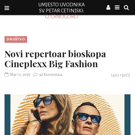
UMJESTO UVODNIKA
SV. PETAR CETINJSKI:
"O, CRNOGORCI"
DRUŠTVO
Novi repertoar bioskopa
Cineplexx Big Fashion
Mar 13, 2025
92 Komentara
(
463
riječi)