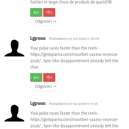
fiables et large choix de produits de qualitГ© .
👍
0
👎
0
Odgovori ⇾
Lgpuuu
Postavljeno 03-04-2026 11:18:00
Your pulse races faster than the reels -
https://gntopama.com/mostbet-casino-recenze-
2026/ , Spin like disappointment already left the
chat .
👍
0
👎
0
Odgovori ⇾
Lgpuuu
Postavljeno 03-04-2026 11:17:55
Your pulse races faster than the reels -
https://gntopama.com/mostbet-casino-recenze-
2026/ , Spin like disappointment already left the