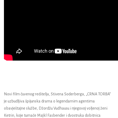
Novi film čuvenog reditelja, Stivena Soderberga, „CRNA TORBA”
je uzbudljiva špijunska drama o legendarnim agentima
obavještajne službe, Džordžu Vudhausu i njegovoj voljenoj ženi
Ketrin, koje tumače Majkl Fasbender i dvostruka dobitnica