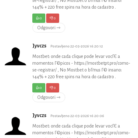
se-registrar/ , No Mostbet o bГґnus Г© insano:
144% + 220 free spins na hora do cadastro .
👍
0
👎
0
Odgovori ⇾
Jyvczs
Postavljeno 22-03-2026 16:20:12
Mostbet: onde cada clique pode levar vocГЄ a
momentos Г©picos - https://mostbetpt.pro/como-
se-registrar/ , No Mostbet o bГґnus Г© insano:
144% + 220 free spins na hora do cadastro .
👍
0
👎
0
Odgovori ⇾
Jyvczs
Postavljeno 22-03-2026 16:20:06
Mostbet: onde cada clique pode levar vocГЄ a
momentos Г©picos - https://mostbetpt.pro/como-