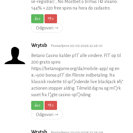
se-registrar/ , No Mostbet o bГґnus Г© insano:
144% + 220 free spins na hora do cadastro .
👍
0
👎
0
Odgovori ⇾
Wrytsb
Postavljeno 20-03-2026 22:26:10
Betano Casino kalder pГҐ alle vindere. FГҐ op til
200 gratis spins
https://betanogame.org/da/mobile-app/ og en
в‚¬500 bonus pГҐ din fГёrste indbetaling. Fra
klassisk roulette til spГ¦ndende live blackjack вЂ“
actionen stopper aldrig. Tilmeld dig nu og mГ¦rk
suset fra Г¦gte casino-spГ¦nding.
👍
0
👎
0
Odgovori ⇾
Wrytsb
Postavljeno 20-03-2026 22:26:09