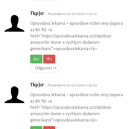
Tkpjcr
Postavljeno 07-03-2026 11:52:10
Opravdova lekarna – opravdove nizke ceny (uspora
az 80 %) <a
href="https://opravdovalekarna.cz/objednat-
amoxicilin-levne-s-rychlym-dodanim-
generikum/">opravdovalekarna</a>
👍
0
👎
0
Odgovori ⇾
Tkpjcr
Postavljeno 07-03-2026 11:52:05
Opravdova lekarna – opravdove nizke ceny (uspora
az 80 %) <a
href="https://opravdovalekarna.cz/objednat-
amoxicilin-levne-s-rychlym-dodanim-
generikum/">opravdovalekarna</a>