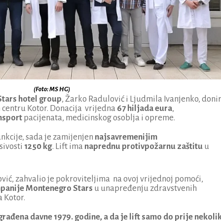
(Foto: MS HG)
tars hotel group
, Žarko Radulović i Ljudmila Ivanjenko, donir
m centru Kotor. Donacija vrijedna
67 hiljada eura
,
ansport
pacijenata, medicinskog osoblja i opreme.
funkcije, sada je zamijenjen
najsavremenijim
sivosti
1250 kg
. Lift ima
naprednu protivpožarnu zaštitu
u
ić, zahvalio je pokroviteljima na ovoj vrijednoj pomoći,
panije Montenegro Stars
u unapređenju zdravstvenih
a Kotor.
građena davne 1979. godine, a da je lift samo do prije nekoli