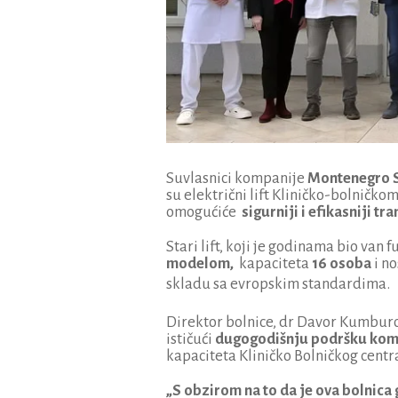
Suvlasnici kompanije
Montenegro S
su električni lift Kliničko-bolničko
omogućiće
sigurniji i efikasniji tr
Stari lift, koji je godinama bio van 
modelom,
kapaciteta
16 osoba
i no
skladu sa evropskim standardima.
Direktor bolnice, dr Davor Kumburov
ističući
dugogodišnju podršku kom
kapaciteta Kliničko Bolničkog centr
„S obzirom na to da je ova bolnica 