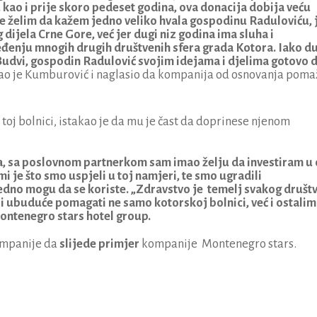
 kao i prije skoro pedeset godina, ova donacija dobija veću
ime želim da kažem jedno veliko hvala gospodinu Raduloviću, 
ijela Crne Gore, već jer dugi niz godina ima sluha i
enju mnogih drugih društvenih sfera grada Kotora. Iako du
u Budvi, gospodin Radulović svojim idejama i djelima gotovo 
o je Kumburović i naglasio da kompanija od osnovanja poma
 toj bolnici, istakao je da mu je čast da doprinese njenom
na, sa poslovnom partnerkom sam imao želju da investiram u
mi je što smo uspjeli u toj namjeri, te smo ugradili
jedno mogu da se koriste. „Zdravstvo je temelj svakog društv
o i ubuduće pomagati ne samo kotorskoj bolnici, već i ostalim
Montenegro stars hotel group.
ompanije da
slijede primjer
kompanije Montenegro stars.