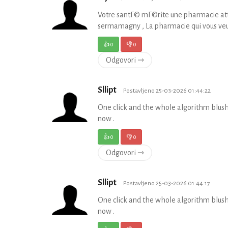
Votre santГ© mГ©rite une pharmacie at
sermamagny , La pharmacie qui vous veu
👍
0
👎
0
Odgovori ⇾
Sllipt
Postavljeno 25-03-2026 01:44:22
One click and the whole algorithm blush
now .
👍
0
👎
0
Odgovori ⇾
Sllipt
Postavljeno 25-03-2026 01:44:17
One click and the whole algorithm blush
now .