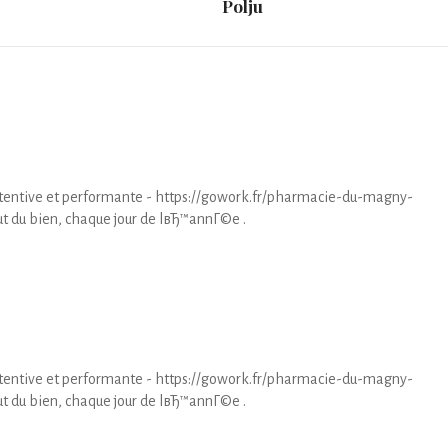
Polju
tentive et performante - https://gowork.fr/pharmacie-du-magny-
t du bien, chaque jour de lвЂ™annГ©e .
tentive et performante - https://gowork.fr/pharmacie-du-magny-
t du bien, chaque jour de lвЂ™annГ©e .