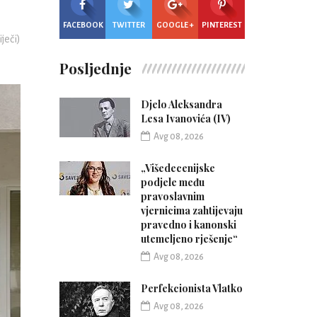
FACEBOOK
TWITTER
GOOGLE +
PINTEREST
iječi)
Posljednje
Djelo Aleksandra
Lesa Ivanovića (IV)
Avg 08, 2026
„Višedecenijske
podjele među
pravoslavnim
vjernicima zahtijevaju
pravedno i kanonski
utemeljeno rješenje“
Avg 08, 2026
Perfekcionista Vlatko
Avg 08, 2026