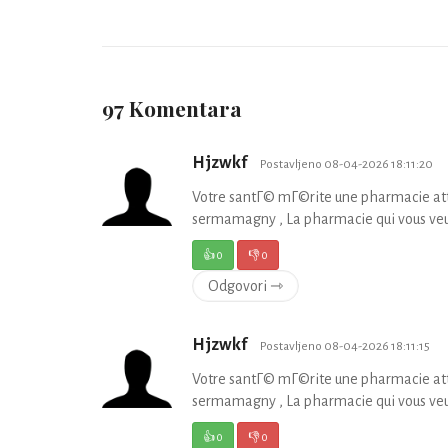
97 Komentara
Hjzwkf
Postavljeno 08-04-2026 18:11:20
Votre santГ© mГ©rite une pharmacie at
sermamagny , La pharmacie qui vous veu
👍
0
👎
0
Odgovori ⇾
Hjzwkf
Postavljeno 08-04-2026 18:11:15
Votre santГ© mГ©rite une pharmacie at
sermamagny , La pharmacie qui vous veu
👍
0
👎
0