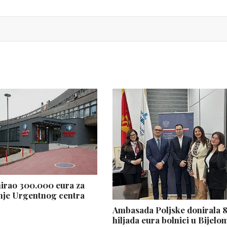
nirao 300.000 eura za
nje Urgentnog centra
Ambasada Poljske donirala 
hiljada eura bolnici u Bijelo