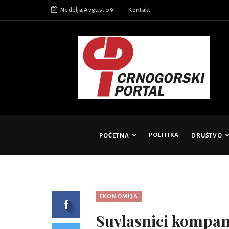
Nedelja,Avgust 09.
Kontakt
POLITIKA
POČETNA
DRUŠTVO
EKONOMIJA
Suvlasnici kompan