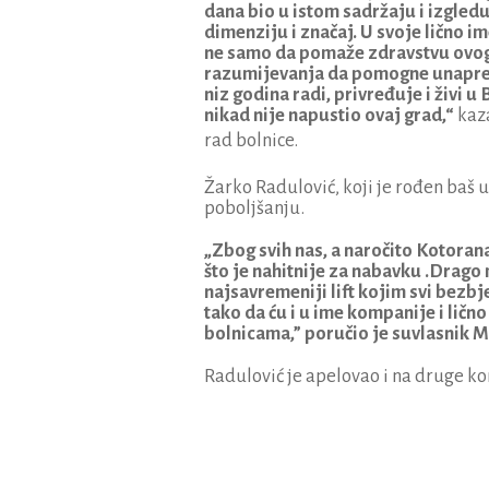
dana bio u istom sadržaju i izgledu
dimenziju i značaj. U svoje lično 
ne samo da pomaže zdravstvu ovog d
razumijevanja da pomogne unapređ
niz godina radi, privređuje i živi 
nikad nije napustio ovaj grad,“
kaza
rad bolnice.
Žarko Radulović, koji je rođen baš u
poboljšanju.
„Zbog svih nas, a naročito Kotora
što je nahitnije za nabavku .Drago 
najsavremeniji lift kojim svi bezb
tako da ću i u ime kompanije i ličn
bolnicama,” poručio je suvlasnik 
Radulović je apelovao i na druge k