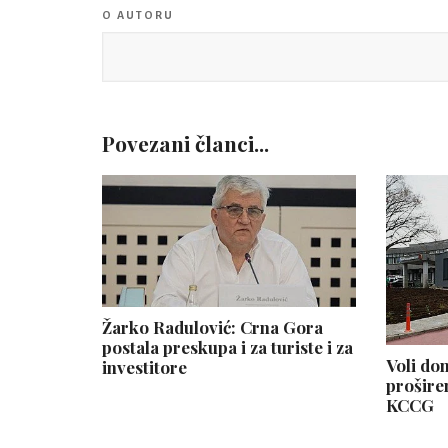
O AUTORU
Povezani članci...
Žarko Radulović: Crna Gora
postala preskupa i za turiste i za
Voli do
investitore
prošire
KCCG