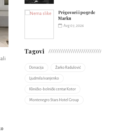
Prigovori i pogrde
Marku
Avg 07, 2026
Tagovi
ali
Donacija
Žarko Radulović
Ljudmila Ivanjenko
Kliničko-bolnički centar Kotor
Montenegro Stars Hotel Group
ko