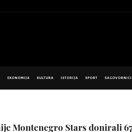
EKONOMIJA
KULTURA
ISTORIJA
SPORT
SAGOVORNICI
ije Montenegro Stars donirali 6