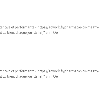
tentive et performante - https://gowork.fr/pharmacie-du-magny-
t du bien, chaque jour de lвЂ™annГ©e .
tentive et performante - https://gowork.fr/pharmacie-du-magny-
t du bien, chaque jour de lвЂ™annГ©e .