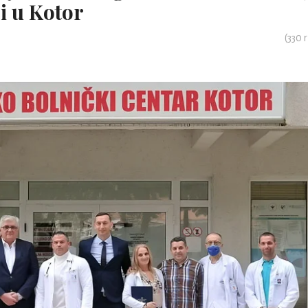
i u Kotor
(
330
r