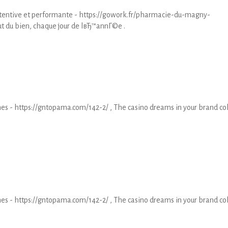
tentive et performante - https://gowork.fr/pharmacie-du-magny-
t du bien, chaque jour de lвЂ™annГ©e .
es - https://gntopama.com/142-2/ , The casino dreams in your brand co
es - https://gntopama.com/142-2/ , The casino dreams in your brand co