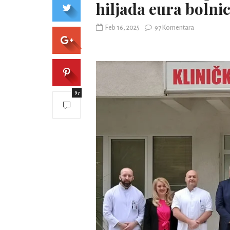
hiljada eura bolnic
Feb 16, 2025
97 Komentara
97