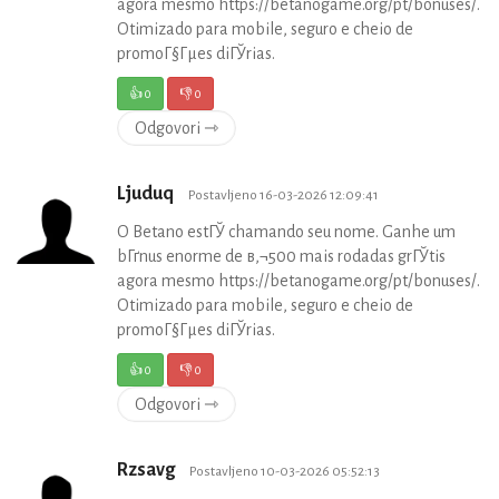
agora mesmo https://betanogame.org/pt/bonuses/.
Otimizado para mobile, seguro e cheio de
promoГ§Гµes diГЎrias.
👍
0
👎
0
Odgovori ⇾
Ljuduq
Postavljeno 16-03-2026 12:09:41
O Betano estГЎ chamando seu nome. Ganhe um
bГґnus enorme de в‚¬500 mais rodadas grГЎtis
agora mesmo https://betanogame.org/pt/bonuses/.
Otimizado para mobile, seguro e cheio de
promoГ§Гµes diГЎrias.
👍
0
👎
0
Odgovori ⇾
Rzsavg
Postavljeno 10-03-2026 05:52:13