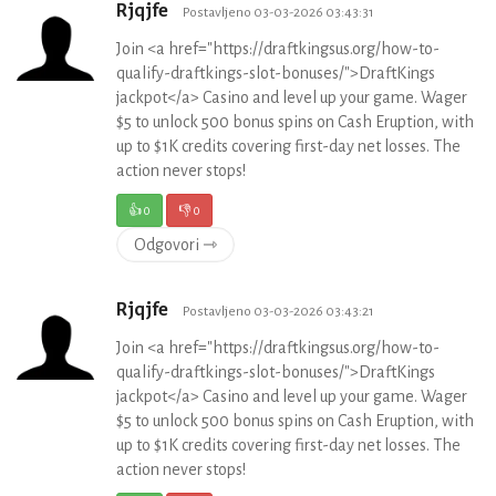
Rjqjfe
Postavljeno 03-03-2026 03:43:31
Join <a href="https://draftkingsus.org/how-to-
qualify-draftkings-slot-bonuses/">DraftKings
jackpot</a> Casino and level up your game. Wager
$5 to unlock 500 bonus spins on Cash Eruption, with
up to $1K credits covering first-day net losses. The
action never stops!
👍
0
👎
0
Odgovori ⇾
Rjqjfe
Postavljeno 03-03-2026 03:43:21
Join <a href="https://draftkingsus.org/how-to-
qualify-draftkings-slot-bonuses/">DraftKings
jackpot</a> Casino and level up your game. Wager
$5 to unlock 500 bonus spins on Cash Eruption, with
up to $1K credits covering first-day net losses. The
action never stops!