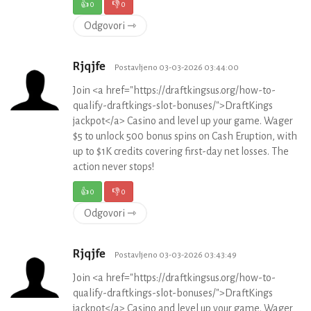
👍
0
👎
0
Odgovori ⇾
Rjqjfe
Postavljeno 03-03-2026 03:44:00
Join <a href="https://draftkingsus.org/how-to-
qualify-draftkings-slot-bonuses/">DraftKings
jackpot</a> Casino and level up your game. Wager
$5 to unlock 500 bonus spins on Cash Eruption, with
up to $1K credits covering first-day net losses. The
action never stops!
👍
0
👎
0
Odgovori ⇾
Rjqjfe
Postavljeno 03-03-2026 03:43:49
Join <a href="https://draftkingsus.org/how-to-
qualify-draftkings-slot-bonuses/">DraftKings
jackpot</a> Casino and level up your game. Wager