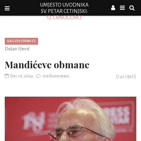
UMJESTO UVODNIKA
SV. PETAR CETINJSKI:
"O, CRNOGORCI"
SAGOVORNICI
Dušan Ičević
Mandićeve obmane
Dec 10, 2024
109 Komentara
(
742
riječi)