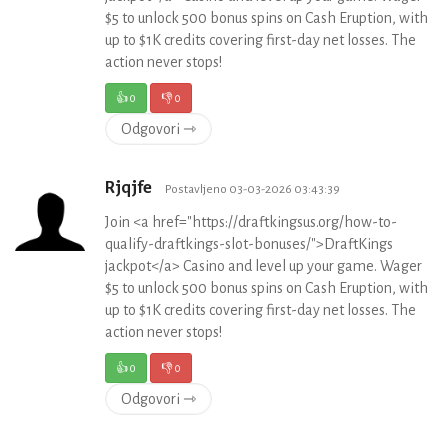
$5 to unlock 500 bonus spins on Cash Eruption, with
up to $1K credits covering first-day net losses. The
action never stops!
👍
0
👎
0
Odgovori ⇾
Rjqjfe
Postavljeno 03-03-2026 03:43:39
Join <a href="https://draftkingsus.org/how-to-
qualify-draftkings-slot-bonuses/">DraftKings
jackpot</a> Casino and level up your game. Wager
$5 to unlock 500 bonus spins on Cash Eruption, with
up to $1K credits covering first-day net losses. The
action never stops!
👍
0
👎
0
Odgovori ⇾