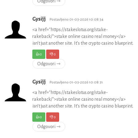
Odgovori ⇾
Gysijj
Postavljeno 01-03-2026 10:08:34
<a href="https://stakeslotus.org/stake-
rakeback/">stake online casino real money</a>
isn’t just another site. It’s the crypto casino blueprint.
👍
0
👎
0
Odgovori ⇾
Gysijj
Postavljeno 01-03-2026 10:08:31
<a href="https://stakeslotus.org/stake-
rakeback/">stake online casino real money</a>
isn’t just another site. It’s the crypto casino blueprint.
👍
0
👎
0
Odgovori ⇾