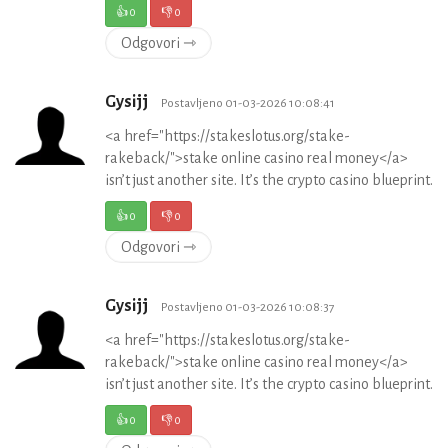
👍
0
👎
0
Odgovori ⇾
Gysijj
Postavljeno 01-03-2026 10:08:41
<a href="https://stakeslotus.org/stake-
rakeback/">stake online casino real money</a>
isn’t just another site. It’s the crypto casino blueprint.
👍
0
👎
0
Odgovori ⇾
Gysijj
Postavljeno 01-03-2026 10:08:37
<a href="https://stakeslotus.org/stake-
rakeback/">stake online casino real money</a>
isn’t just another site. It’s the crypto casino blueprint.
👍
0
👎
0