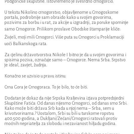
Podgoričke skupštine. Istovremeno je svesrdno crnogorčio.
U tekstu Nikolino crnogorstvo, objavljenome u Crnogoskome
portalu, podrobnije sam obraido kako u svojim govorima,
pozivims za borbu i u rat, za akcije u izgradnji, za poruke spominje
samo Crnogorce.
Prilikom proslave Obodske štamparije kliče:
Živjeli, moji mili Crnogorci.
Više puta su Crnogorci u Proklamaciji
uoči Balkanskoga rata.
Za cjelinu državotvorstva Nikole I bitno je da u svojim govorima i
spisima poziva, označuje samo – Crnogorce. Nema Srba. Srpstvo
je ideal, zavjet, žudnja.
Konačno se uzvisio u pravu istinu:
Crna Gora je Crnogoraca. To je bilo, to će biti.
Dodatan je dokaz da nije Srpska Kraljevina izjava potpredsjedni
Skupštine Fatića: Od danas nijesmo Crnogorci, od danas smo Srbi.
Kako može biti država Srb
kada u njoj nema – Srba, sem u
krivotvorinama.? Uostalom, Srbi su bili u turskome ropstvu
400.500 godina, a Dukljani/Zećani/Crnogorci ratovali protiv
moćnih nepriatelja za slobodu i nezavianost hiljadu godina.