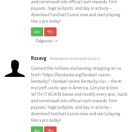
and somersault into official cash rewards. Firm
payouts, huge jackpots, and day in activity –
download FanDuel Casino now and start playing
like a pro today!
👍
0
👎
0
Odgovori ⇾
Rzsavg
Postavljeno 10-03-2026 05:52:11
Connect the millions enchanting strapping on <a
href="https://fanduelus.org/fanduel-casino-
kentucky/">fanduel casino Kentucky</a> – the #1
real pelf casino app in America. Get your $1000
WITH IT AGAIN bonus and modify every spin, hand
and somersault into official cash rewards. Firm
payouts, huge jackpots, and day in activity –
download FanDuel Casino now and start playing
like a pro today!
👍
0
👎
0