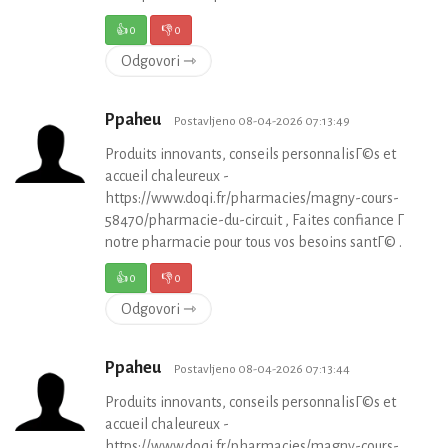
👍
0
👎
0
Odgovori ⇾
Ppaheu
Postavljeno 08-04-2026 07:13:49
Produits innovants, conseils personnalisГ©s et
accueil chaleureux -
https://www.doqi.fr/pharmacies/magny-cours-
58470/pharmacie-du-circuit , Faites confiance Г
notre pharmacie pour tous vos besoins santГ© .
👍
0
👎
0
Odgovori ⇾
Ppaheu
Postavljeno 08-04-2026 07:13:44
Produits innovants, conseils personnalisГ©s et
accueil chaleureux -
https://www.doqi.fr/pharmacies/magny-cours-