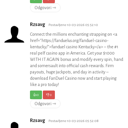
Odgovori ⇾
Rzsavg
Postavljeno 10-03-2026 05:52:10
Connect the millions enchanting strapping on <a
href="https://fanduelus.org/fanduel-casino-
kentucky/">fanduel casino Kentucky</a> – the #1
real pelf casino app in America. Get your $1000
WITH IT AGAIN bonus and modify every spin, hand
and somersault into official cash rewards. Firm
payouts, huge jackpots, and day in activity –
download FanDuel Casino now and start playing
like a pro today!
👍
0
👎
0
Odgovori ⇾
Rzsavg
Postavljeno 10-03-2026 05:52:08