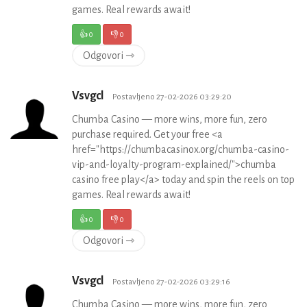
games. Real rewards await!
👍
0
👎
0
Odgovori ⇾
Vsvgcl
Postavljeno 27-02-2026 03:29:20
Chumba Casino — more wins, more fun, zero
purchase required. Get your free <a
href="https://chumbacasinox.org/chumba-casino-
vip-and-loyalty-program-explained/">chumba
casino free play</a> today and spin the reels on top
games. Real rewards await!
👍
0
👎
0
Odgovori ⇾
Vsvgcl
Postavljeno 27-02-2026 03:29:16
Chumba Casino — more wins, more fun, zero