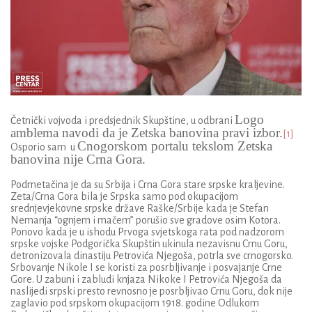
Logo
Četnički vojvoda i predsjednik Skupštine, u odbrani
amblema navodi da je Zetska banovina pravi izbor.
[1]
Cnogorskom portalu tekslom Zetska
Osporio sam u
banovina nije Crna Gora.
Podmetačina je da su Srbija i Crna Gora stare srpske kraljevine.
Zeta/Crna Gora bila je Srpska samo pod okupacijom
srednjevjekovne srpske države Raške/Srbije kada je Stefan
Nemanja “ognjem i mačem” porušio sve gradove osim Kotora.
Ponovo kada je u ishodu Prvoga svjetskoga rata pod nadzorom
srpske vojske Podgorička Skupštin ukinula nezavisnu Crnu Goru,
detronizovala dinastiju Petrovića Njegoša, potrla sve crnogorsko.
Srbovanje Nikole I se koristi za posrbljivanje i posvajanje Crne
Gore. U zabuni i zabludi knjaza Nikoke I Petrovića Njegoša da
naslijedi srpski presto revnosno je posrbljivao Crnu Goru, dok nije
zaglavio pod srpskom okupacijom 1918. godine Odlukom