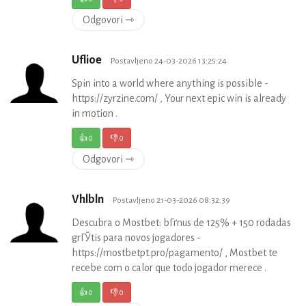
Odgovori ⇾
Uflioe
Postavljeno 24-03-2026 13:25:24
Spin into a world where anything is possible -
https://zyrzine.com/ , Your next epic win is already
in motion .
👍
0
👎
0
Odgovori ⇾
Vhlbln
Postavljeno 21-03-2026 08:32:39
Descubra o Mostbet: bГґnus de 125% + 150 rodadas
grГЎtis para novos jogadores -
https://mostbetpt.pro/pagamento/ , Mostbet te
recebe com o calor que todo jogador merece .
👍
0
👎
0