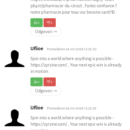
58470/pharmacie-du-circuit , Faites confiance Г
notre pharmacie pour tous vos besoins santГ© .
👍
0
👎
0
Odgovori ⇾
Uflioe
Postavljeno 24-03-2026 13:25:30
Spin into a world where anything is possible -
https://zyrzine.com/ , Your next epic win is already
in motion .
👍
0
👎
0
Odgovori ⇾
Uflioe
Postavljeno 24-03-2026 13:25:29
Spin into a world where anything is possible -
https://zyrzine.com/ , Your next epic win is already