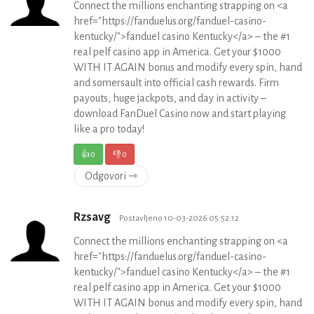
Connect the millions enchanting strapping on <a
href="https://fanduelus.org/fanduel-casino-
kentucky/">fanduel casino Kentucky</a> – the #1
real pelf casino app in America. Get your $1000
WITH IT AGAIN bonus and modify every spin, hand
and somersault into official cash rewards. Firm
payouts, huge jackpots, and day in activity –
download FanDuel Casino now and start playing
like a pro today!
👍
0
👎
0
Odgovori ⇾
Rzsavg
Postavljeno 10-03-2026 05:52:12
Connect the millions enchanting strapping on <a
href="https://fanduelus.org/fanduel-casino-
kentucky/">fanduel casino Kentucky</a> – the #1
real pelf casino app in America. Get your $1000
WITH IT AGAIN bonus and modify every spin, hand