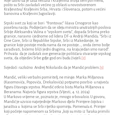
Nije tačno da je tada nestala i Kraljevina Srbija sem poi menu,
pošto su Srbi zavladali većino 33 oblasti u novostvorenom
Kraljevstvu/ Kraljevini Srba, Hrvata i Slovenaca, potom u većini
banovina u Kraljevini Jugoslaviji.
Srpski svet
za koji se bori “frontovac” lišava Crnogorce kao
posebnu naciju. Podsjećam da se ideju ministra unutrašnjih poslova
Srbije Aleksandra Vulina o “srpskom svetu”, dopada Srbima preko
granice, naravno i jednome od lidera DF-a Andriji Mandiću. “Srbi iz
Crne Gore, Srbi iz Republike Srpske, Srbi iz Makedonije, te
granice koje postoje među nama da ne postoje…, onda ćemo bolje
sarađivati, bićemo bliži jedni drugima, na kraju jedan smo narod”.
Prihvata da je zadatak ove generacije političara stvaranje srpskog
sveta, da objedini Srbe gdje god oni budu živjeli.
[2]
Svjedoči razložno Andrej Nikolaidis da je Mandić problem.
[3]
Mandić, veliki verbalni pomiritelj, ne miruje: Marka Miljanova
(Kasomovića, Popovića, Drekalovića) potpumo posrbio u najveću
figuru čitavoga srpstva. Mandić otkrio bistu Marka Miljanova u
Beranama: Najveća figura srpstva (Vijesti, 4. 12. 2024)
U Markovo vrijeme se, poznato je, mnogo srbovaloio. U govoru,
Mandić je uzvisio najvrjednije Markovo djelo Primjere čojstva i
junaštva u kojima se Srbi rijetko spominju. Pomenuću 6. Primjer
koji počinje napomenom sa Srbima „koji su mito iz Turaka primilii