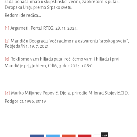
sada ponaša imati u skupštinskoj večini, zaokretom s puta u
Evropsku Uniju prema Srpsko svetu.
Redom ide redica…
[1]
Argumeti, Portal RTCG, 28. 11. 2024.
[2]
Mandić u Beogradu: Već radimo na ostvarenju “srpskog sveta”,
Pobjeda/N1, 19. 7. 2021.
[3]
Rekli smo vam hiljadu puta, reći ćemo vam i hiljadu i prvi –
Mandić je pr
[3]
oblem
, CdM, 3. dec 2024 u 08:0
[4]
Marko Miljanov Popović, Djela, priredio Milorad Stojović,CID,
Podgorica 1996, str.19
109