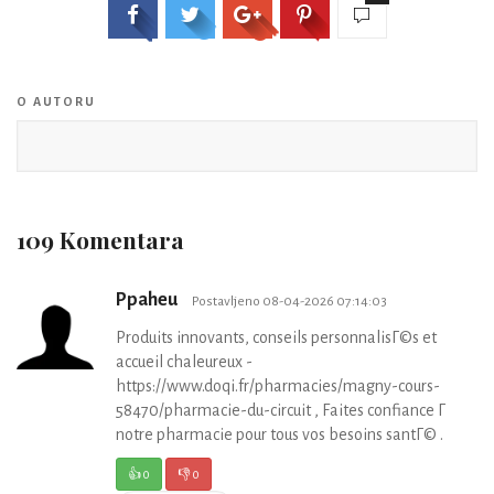
O AUTORU
109 Komentara
Ppaheu
Postavljeno 08-04-2026 07:14:03
Produits innovants, conseils personnalisГ©s et
accueil chaleureux -
https://www.doqi.fr/pharmacies/magny-cours-
58470/pharmacie-du-circuit , Faites confiance Г
notre pharmacie pour tous vos besoins santГ© .
👍
0
👎
0