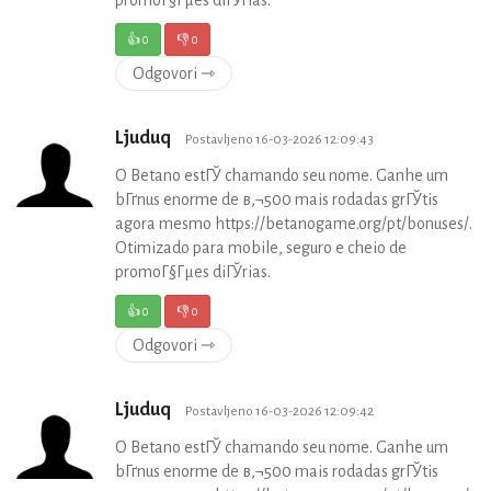
👍
0
👎
0
Odgovori ⇾
Ljuduq
Postavljeno 16-03-2026 12:09:43
O Betano estГЎ chamando seu nome. Ganhe um
bГґnus enorme de в‚¬500 mais rodadas grГЎtis
agora mesmo https://betanogame.org/pt/bonuses/.
Otimizado para mobile, seguro e cheio de
promoГ§Гµes diГЎrias.
👍
0
👎
0
Odgovori ⇾
Ljuduq
Postavljeno 16-03-2026 12:09:42
O Betano estГЎ chamando seu nome. Ganhe um
bГґnus enorme de в‚¬500 mais rodadas grГЎtis