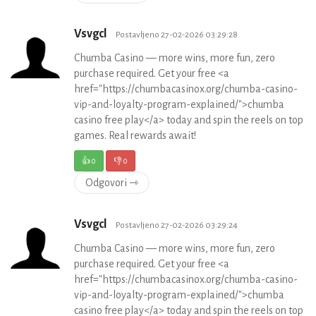
Vsvgcl
Postavljeno 27-02-2026 03:29:28
Chumba Casino — more wins, more fun, zero
purchase required. Get your free <a
href="https://chumbacasinox.org/chumba-casino-
vip-and-loyalty-program-explained/">chumba
casino free play</a> today and spin the reels on top
games. Real rewards await!
👍
0
👎
0
Odgovori ⇾
Vsvgcl
Postavljeno 27-02-2026 03:29:24
Chumba Casino — more wins, more fun, zero
purchase required. Get your free <a
href="https://chumbacasinox.org/chumba-casino-
vip-and-loyalty-program-explained/">chumba
casino free play</a> today and spin the reels on top