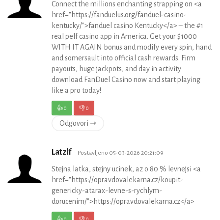
Connect the millions enchanting strapping on <a
href="https://fanduelus.org/fanduel-casino-
kentucky/">fanduel casino Kentucky</a> – the #1
real pelf casino app in America. Get your $1000
WITH IT AGAIN bonus and modify every spin, hand
and somersault into official cash rewards. Firm
payouts, huge jackpots, and day in activity –
download FanDuel Casino now and start playing
like a pro today!
👍
0
👎
0
Odgovori ⇾
Latzlf
Postavljeno 05-03-2026 20:21:09
Stejna latka, stejny ucinek, az o 80 % levnejsi <a
href="https://opravdovalekarna.cz/koupit-
genericky-atarax-levne-s-rychlym-
dorucenim/">https://opravdovalekarna.cz</a>
👍
0
👎
0