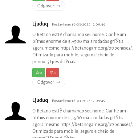
Odgovori ⇾
Ljuduq
Postavljeno 16-03-2026 12:09:46
O Betano estГЎ chamando seu nome. Ganhe um
bГґnus enorme de в‚¬500 mais rodadas grГЎtis
agora mesmo https://betanogame.org/pt/bonuses/.
Otimizado para mobile, seguro e cheio de
promoГ§Гµes diГЎrias.
👍
0
👎
0
Odgovori ⇾
Ljuduq
Postavljeno 16-03-2026 12:09:45
O Betano estГЎ chamando seu nome. Ganhe um
bГґnus enorme de в‚¬500 mais rodadas grГЎtis
agora mesmo https://betanogame.org/pt/bonuses/.
Otimizado para mobile, seguro e cheio de
promoГ§Гµes diГЎrias.