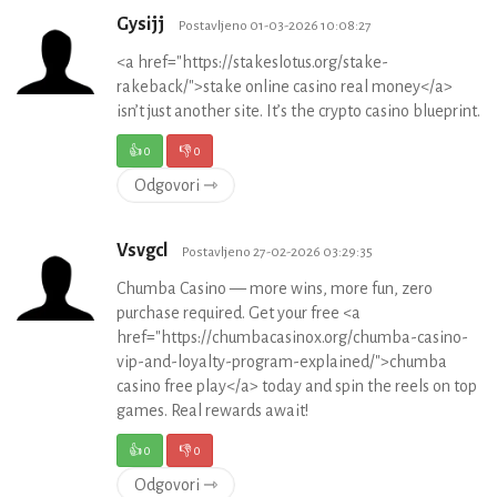
Gysijj
Postavljeno 01-03-2026 10:08:27
<a href="https://stakeslotus.org/stake-
rakeback/">stake online casino real money</a>
isn’t just another site. It’s the crypto casino blueprint.
👍
0
👎
0
Odgovori ⇾
Vsvgcl
Postavljeno 27-02-2026 03:29:35
Chumba Casino — more wins, more fun, zero
purchase required. Get your free <a
href="https://chumbacasinox.org/chumba-casino-
vip-and-loyalty-program-explained/">chumba
casino free play</a> today and spin the reels on top
games. Real rewards await!
👍
0
👎
0
Odgovori ⇾