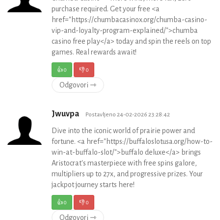
purchase required. Get your free <a
href="https://chumbacasinox.org/chumba-casino-
vip-and-loyalty-program-explained/">chumba
casino free play</a> today and spin the reels on top
games. Real rewards await!
👍
0
👎
0
Odgovori ⇾
Jwuvpa
Postavljeno 24-02-2026 23:28:42
Dive into the iconic world of prairie power and
fortune. <a href="https://buffaloslotusa.org/how-to-
win-at-buffalo-slot/">buffalo deluxe</a> brings
Aristocrat's masterpiece with free spins galore,
multipliers up to 27x, and progressive prizes. Your
jackpot journey starts here!
👍
0
👎
0
Odgovori ⇾