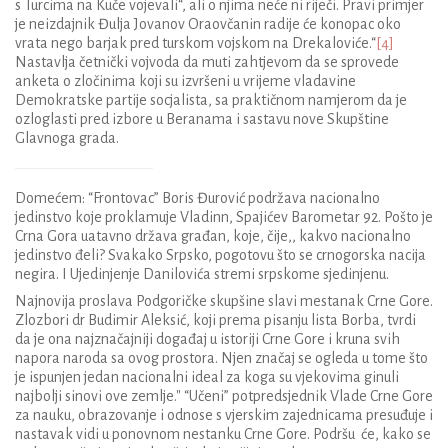
s Turcima na Kuče vojevali“, ali o njima neće ni riječi. Pravi primjer
je neizdajnik Đulja Jovanov Oraovčanin radije će konopac oko
vrata nego barjak pred turskom vojskom na Drekaloviće.“
[4]
Nastavlja četnički vojvoda da muti zahtjevom da se sprovede
anketa o zločinima koji su izvršeni u vrijeme vladavine
Demokratske partije socjalista, sa praktičnom namjerom da je
ozloglasti pred izbore u Beranama i sastavu nove Skupštine
Glavnoga grada.
Domećem: “Frontovac” Boris Đurović podržava nacionalno
jedinstvo koje proklamuje Vladinn, Spajićev Barometar 92. Pošto je
Crna Gora uatavno država građan, koje, čije,, kakvo nacionalno
jedinstvo đeli? Svakako Srpsko, pogotovu što se crnogorska nacija
negira. I Ujedinjenje Danilovića stremi srpskome sjedinjenu.
Najnovija proslava Podgoričke skupšine slavi mestanak Crne Gore.
Zlozbori dr Budimir Aleksić, koji prema pisanju lista Borba, tvrdi
da je ona najznačajniji događaj u istoriji Crne Gore i kruna svih
napora naroda sa ovog prostora. Njen značaj se ogleda u tome što
je ispunjen jedan nacionalni ideal za koga su vjekovima ginuli
najbolji sinovi ove zemlje." “Učeni” potpredsjednik Vlade Crne Gore
za nauku, obrazovanje i odnose s vjerskim zajednicama presuđuje i
nastavak vidi u ponovnom nestanku Crne Gore. Podršu će, kako se