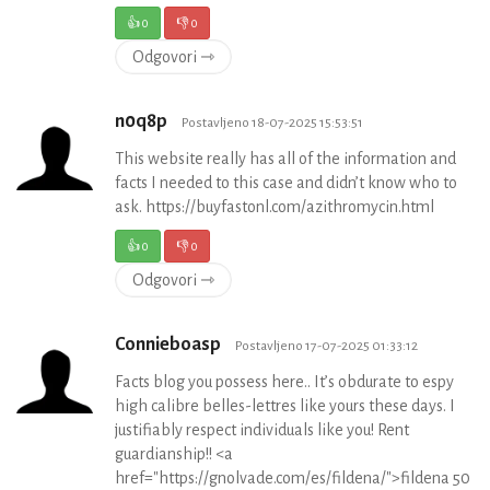
👍
0
👎
0
Odgovori ⇾
n0q8p
Postavljeno 18-07-2025 15:53:51
This website really has all of the information and
facts I needed to this case and didn’t know who to
ask. https://buyfastonl.com/azithromycin.html
👍
0
👎
0
Odgovori ⇾
Connieboasp
Postavljeno 17-07-2025 01:33:12
Facts blog you possess here.. It’s obdurate to espy
high calibre belles-lettres like yours these days. I
justifiably respect individuals like you! Rent
guardianship!! <a
href="https://gnolvade.com/es/fildena/">fildena 50