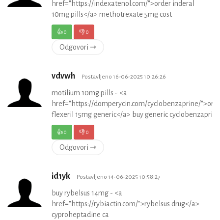
href="https://indexatenol.com/">order inderal
10mg pills</a> methotrexate 5mg cost
👍
0
👎
0
Odgovori ⇾
vdvwh
Postavljeno 16-06-2025 10:26:26
motilium 10mg pills - <a
href="https://domperycin.com/cyclobenzaprine/">ord
flexeril 15mg generic</a> buy generic cyclobenzaprin
👍
0
👎
0
Odgovori ⇾
id1yk
Postavljeno 14-06-2025 10:58:27
buy rybelsus 14mg - <a
href="https://rybiactin.com/">rybelsus drug</a>
cyproheptadine ca