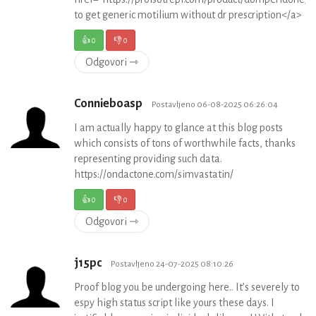
to get generic motilium without dr prescription</a>
👍
0
👎
0
Odgovori ⇾
Connieboasp
Postavljeno 06-08-2025 06:26:04
I am actually happy to glance at this blog posts
which consists of tons of worthwhile facts, thanks
representing providing such data.
https://ondactone.com/simvastatin/
👍
0
👎
0
Odgovori ⇾
j15pc
Postavljeno 24-07-2025 08:10:26
Proof blog you be undergoing here.. It’s severely to
espy high status script like yours these days. I