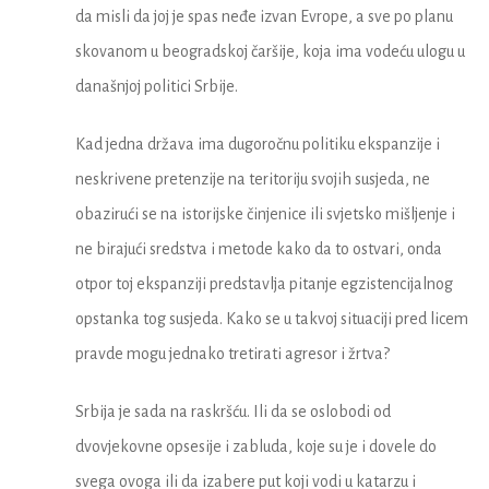
da misli da joj je spas neđe izvan Evrope, a sve po planu
skovanom u beogradskoj čaršije, koja ima vodeću ulogu u
današnjoj politici Srbije.
Kad jedna država ima dugoročnu politiku ekspanzije i
neskrivene pretenzije na teritoriju svojih susjeda, ne
obazirući se na istorijske činjenice ili svjetsko mišljenje i
ne birajući sredstva i metode kako da to ostvari, onda
otpor toj ekspanziji predstavlja pitanje egzistencijalnog
opstanka tog susjeda. Kako se u takvoj situaciji pred licem
pravde mogu jednako tretirati agresor i žrtva?
Srbija je sada na raskršću. Ili da se oslobodi od
dvovjekovne opsesije i zabluda, koje su je i dovele do
svega ovoga ili da izabere put koji vodi u katarzu i