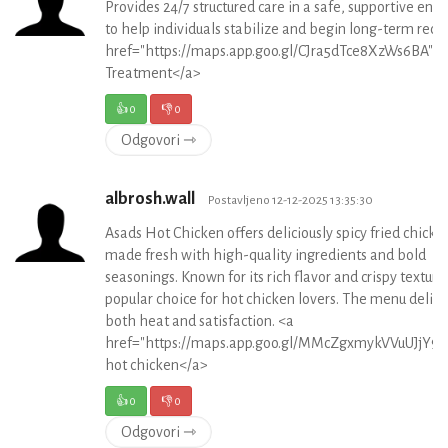
Provides 24/7 structured care in a safe, supportive en
to help individuals stabilize and begin long-term reco
href="https://maps.app.goo.gl/CJra5dTce8XzWs6BA">R
Treatment</a>
👍
0
👎
0
Odgovori ⇾
albrosh.wall
Postavljeno 12-12-2025 13:35:30
Asads Hot Chicken offers deliciously spicy fried chicke
made fresh with high-quality ingredients and bold
seasonings. Known for its rich flavor and crispy texture, 
popular choice for hot chicken lovers. The menu delive
both heat and satisfaction. <a
href="https://maps.app.goo.gl/MMcZgxmykVVuUJjY9"
hot chicken</a>
👍
0
👎
0
Odgovori ⇾