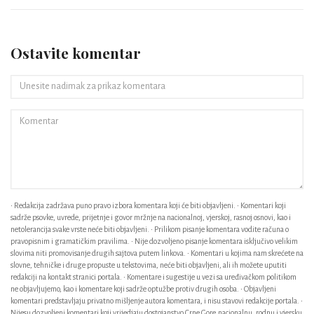
Ostavite komentar
• Redakcija zadržava puno pravo izbora komentara koji će biti objavljeni. • Komentari koji
sadrže psovke, uvrede, prijetnje i govor mržnje na nacionalnoj, vjerskoj, rasnoj osnovi, kao i
netolerancija svake vrste neće biti objavljeni. • Prilikom pisanje komentara vodite računa o
pravopisnim i gramatičkim pravilima. • Nije dozvoljeno pisanje komentara isključivo velikim
slovima niti promovisanje drugih sajtova putem linkova. • Komentari u kojima nam skrećete na
slovne, tehničke i druge propuste u tekstovima, neće biti objavljeni, ali ih možete uputiti
redakciji na kontakt stranici portala. • Komentare i sugestije u vezi sa uređivačkom politikom
ne objavljujemo, kao i komentare koji sadrže optužbe protiv drugih osoba. • Objavljeni
komentari predstavljaju privatno mišljenje autora komentara, i nisu stavovi redakcije portala. •
Nijesu dozvoljeni komentari koji vrijedjaju dostojanstvo Crne Gore,nacionalnu ,rodnu i vjersku