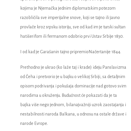
kojima je Njemačka jednim diplomatskim potezom
razobličila sve imperijalne snove, koji se tajno ili javno
provlače kroz srpsku istoriju, sve od kad im je turski sultan
hatišerifom ili fermanom odobrio prvi Ustav Srbije 1830.
I od kad je Garašanin tajno pripremioNačertanije 1844.
Prethodno je ukrao (ko laže taj i krade) ideju Panslavizma
od Čeha i pretvorio je u bajku o velikoj Srbiji, sa detaljnim
opisom podrivanja i pokušaja dominacije nad gotovo svim
narodima u okruženju. Budućnost će pokazati da je ta
bajka više nego jednom, bilanajvažniji uzrok zaostajanja i
nestabilnosti naroda Balkana, u odnosu na ostale države i
narode Evrope.