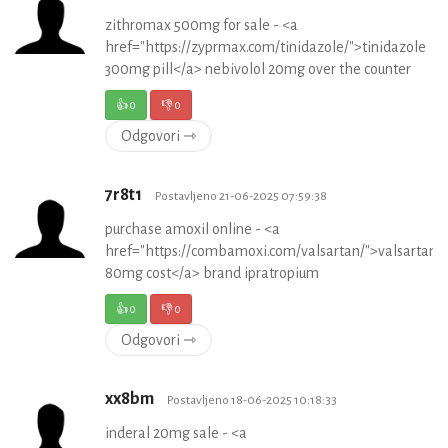
zithromax 500mg for sale - <a
href="https://zyprmax.com/tinidazole/">tinidazole
300mg pill</a> nebivolol 20mg over the counter
👍
0
👎
0
Odgovori ⇾
7r8t1
Postavljeno 21-06-2025 07:59:38
purchase amoxil online - <a
href="https://combamoxi.com/valsartan/">valsartan
80mg cost</a> brand ipratropium
👍
0
👎
0
Odgovori ⇾
xx8bm
Postavljeno 18-06-2025 10:18:33
inderal 20mg sale - <a