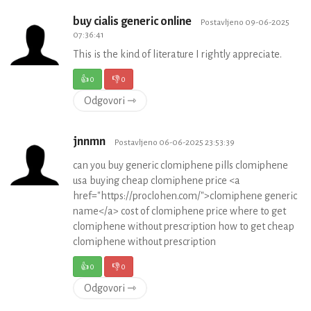
buy cialis generic online
Postavljeno 09-06-2025
07:36:41
This is the kind of literature I rightly appreciate.
👍
0
👎
0
Odgovori ⇾
jnnmn
Postavljeno 06-06-2025 23:53:39
can you buy generic clomiphene pills clomiphene
usa buying cheap clomiphene price <a
href="https://proclohen.com/">clomiphene generic
name</a> cost of clomiphene price where to get
clomiphene without prescription how to get cheap
clomiphene without prescription
👍
0
👎
0
Odgovori ⇾