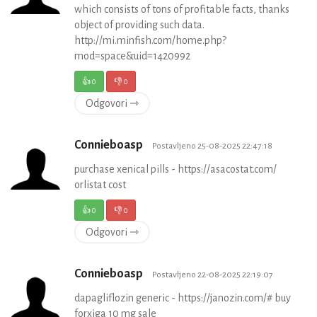
which consists of tons of profitable facts, thanks
object of providing such data.
http://mi.minfish.com/home.php?
mod=space&uid=1420992
👍
0
👎
0
Odgovori ⇾
Connieboasp
Postavljeno 25-08-2025 22:47:18
purchase xenical pills - https://asacostat.com/
orlistat cost
👍
0
👎
0
Odgovori ⇾
Connieboasp
Postavljeno 22-08-2025 22:19:07
dapagliflozin generic - https://janozin.com/# buy
forxiga 10 mg sale