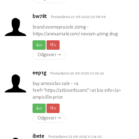
bw78t
Postavljeno 27-06-2025 03:08:09
brand esomeprazole 20mg -
https://anexamate.com/ nexium 40mg drug
👍
0
👎
0
Odgovori ⇾
eep1g
Postavljeno 25-06-2025 10:05:42
buy amoxiclav sale - <a
href="https://atbioinfo.com/">at bio info</a>
ampicillin price
👍
0
👎
0
Odgovori ⇾
ibete
Postavljeno 23-06-2025 11:04:02