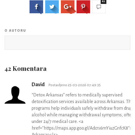
42
O AUTORU
42 Komentara
David
Postavljeno 25-03-2026 07:49:35
“Detox Arkansas” refers to medically supervised
detoxification services available across Arkansas. The
programs help individuals safely withdraw from drugs
alcohol while managing withdrawal symptoms, often
under 24/7 medical care. <a
href="https://maps.app.goo.gl/Adcrs6mYiuzGnfcK8">
Arkansas</a>