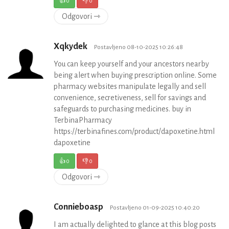
👍
0
👎
0
Odgovori ⇾
Xqkydek
Postavljeno 08-10-2025 10:26:48
You can keep yourself and your ancestors nearby
being alert when buying prescription online. Some
pharmacy websites manipulate legally and sell
convenience, secretiveness, sell for savings and
safeguards to purchasing medicines. buy in
TerbinaPharmacy
https://terbinafines.com/product/dapoxetine.html
dapoxetine
👍
0
👎
0
Odgovori ⇾
Connieboasp
Postavljeno 01-09-2025 10:40:20
I am actually delighted to glance at this blog posts