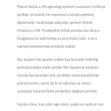
Pojava Vučića u UN ogrnutog srpskom zastavom velika je
sprdnja i prostački čin nepoznat u novijoj svjetskoj
diplomatiji i nadmašuje udaranje cipelom Nikite
Hruščova u UN. Predsjednik Srbije ponaša kao da je u
Dragaševu na takmičenju za prvu trubu Guče, a ne u
najreprezentativnijoj instituciji svijeta.
No, taj gest nije upućen svijetu kao bravado vodećeg
političara jedne male zemlje. Ne! Upućen je srpskom
narodu kao još jedan trik, još jedno lažno paradiranje
patriotizmom, samo da bi se odražao na vlasti i
zabašurio katastrofalne posljedice njegove politike.
Srpska crkva, kao alter ego vlasti, uvijek se nađe pri ruci