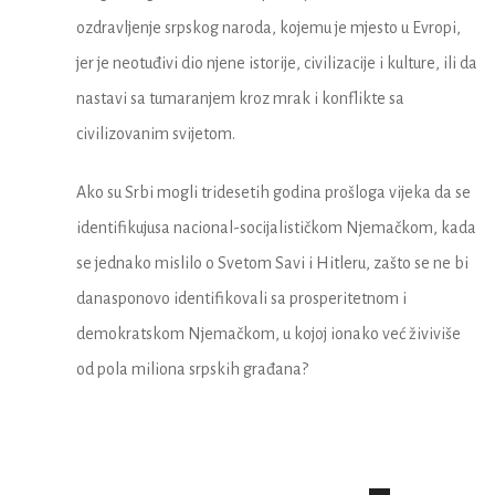
ozdravljenje srpskog naroda, kojemu je mjesto u Evropi,
jer je neotuđivi dio njene istorije, civilizacije i kulture, ili da
nastavi sa tumaranjem kroz mrak i konflikte sa
civilizovanim svijetom.
Ako su Srbi mogli tridesetih godina prošloga vijeka da se
identifikujusa nacional-socijalističkom Njemačkom, kada
se jednako mislilo o Svetom Savi i Hitleru, zašto se ne bi
danasponovo identifikovali sa prosperitetnom i
demokratskom Njemačkom, u kojoj ionako već živiviše
od pola miliona srpskih građana?