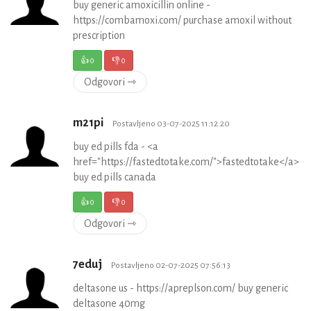
buy generic amoxicillin online -
https://combamoxi.com/ purchase amoxil without
prescription
👍
0
👎
0
Odgovori ⇾
m21pi
Postavljeno 03-07-2025 11:12:20
buy ed pills fda - <a
href="https://fastedtotake.com/">fastedtotake</a>
buy ed pills canada
👍
0
👎
0
Odgovori ⇾
7eduj
Postavljeno 02-07-2025 07:56:13
deltasone us - https://apreplson.com/ buy generic
deltasone 40mg