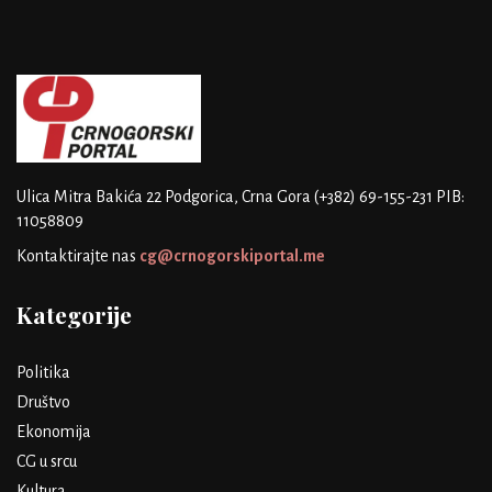
Ulica Mitra Bakića 22
Podgorica, Crna Gora
(+382) 69-155-231
PIB:
11058809
Kontaktirajte nas
cg@crnogorskiportal.me
Kategorije
Politika
Društvo
Ekonomija
CG u srcu
Kultura