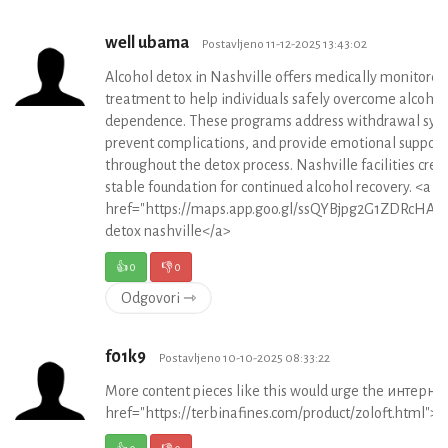
well ubama
Postavljeno 11-12-2025 13:43:02
Alcohol detox in Nashville offers medically monitored
treatment to help individuals safely overcome alcohol
dependence. These programs address withdrawal sy
prevent complications, and provide emotional support
throughout the detox process. Nashville facilities crea
stable foundation for continued alcohol recovery. <a
href="https://maps.app.goo.gl/ssQYBjpg2G1ZDRcHA">
detox nashville</a>
👍
0
👎
0
Odgovori ⇾
f01k9
Postavljeno 10-10-2025 08:33:22
More content pieces like this would urge the интернет
href="https://terbinafines.com/product/zoloft.html"