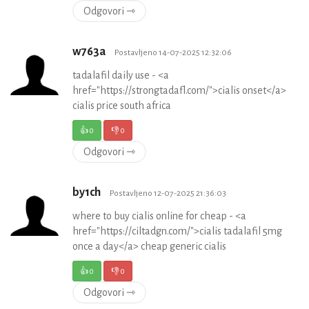
Odgovori ⇾
w763a
Postavljeno 14-07-2025 12:32:06
tadalafil daily use - <a
href="https://strongtadafl.com/">cialis onset</a>
cialis price south africa
👍
0
👎
0
Odgovori ⇾
by1ch
Postavljeno 12-07-2025 21:36:03
where to buy cialis online for cheap - <a
href="https://ciltadgn.com/">cialis tadalafil 5mg
once a day</a> cheap generic cialis
👍
0
👎
0
Odgovori ⇾