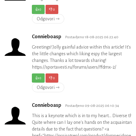
👍
0
👎
0
Odgovori ⇾
Connieboasp
Postavljeno 18-08-2025 06:23:40
Greetings! Jolly gainful advice within this article! It’s
the little changes which liking espy the largest
changes. Thanks a lot towards sharing!
https://sportavesti.ru/forums/users/ffdmx-2/
👍
0
👎
0
Odgovori ⇾
Connieboasp
Postavljeno 09-08-2025 06:10:34
This is a keynote which is in to my heart… Diverse tha
Quite where can I lay one's hands on the acquaintance
details due to the fact that questions? <a
href="https://proisotrepl.com/product/domperidone/