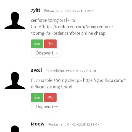
7yltt
Postavljeno 11-07-2025 11:27:59
cenforce 50mg oral - <a
href="https://cenforcers.com/">buy cenforce
100mg</a> order cenforce online cheap
👍
0
👎
0
Odgovori ⇾
s9c6i
Postavljeno 09-07-2025 22:14:01
fluconazole 200mg cheap - https://gpdifluca.com/#
diflucan 200mg brand
👍
0
👎
0
Odgovori ⇾
i4oqw
Postavljeno 04-07-2025 22:35:07