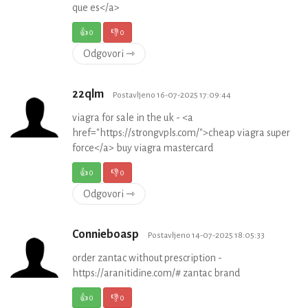
que es</a>
👍
0
👎
0
Odgovori ⇾
22qlm
Postavljeno 16-07-2025 17:09:44
viagra for sale in the uk - <a
href="https://strongvpls.com/">cheap viagra super
force</a> buy viagra mastercard
👍
0
👎
0
Odgovori ⇾
Connieboasp
Postavljeno 14-07-2025 18:05:33
order zantac without prescription -
https://aranitidine.com/# zantac brand
👍
0
👎
0