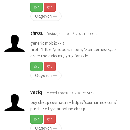
👍
0
👎
0
Odgovori ⇾
chr0a
Postavljeno 30-06-2025 10:09:35
generic mobic - <a
href="https://moboxsin.com/">tenderness</a>
order meloxicam 7.5mg for sale
👍
0
👎
0
Odgovori ⇾
vecfq
Postavljeno 28-06-2025 12:51:15
buy cheap coumadin - https://coumamide.com/
purchase hyzaar online cheap
👍
0
👎
0
Odgovori ⇾