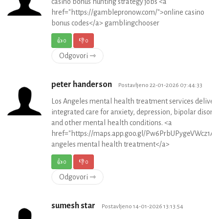
casino bonus hunting strategy jobs <a
href="https://gamblepronow.com/">online casino
bonus codes</a> gamblingchooser
👍
0
👎
0
Odgovori ⇾
peter handerson
Postavljeno 22-01-2026 07:44:33
Los Angeles mental health treatment services deliver
integrated care for anxiety, depression, bipolar disorde
and other mental health conditions. <a
href="https://maps.app.goo.gl/Pw6PrbUPygeVWcz1A">
angeles mental health treatment</a>
👍
0
👎
0
Odgovori ⇾
sumesh star
Postavljeno 14-01-2026 13:13:54