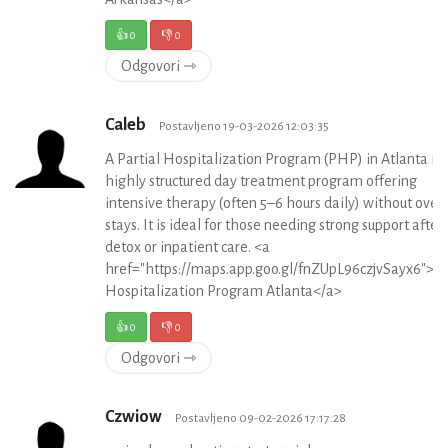
👍
0
👎
0
Odgovori ⇾
Caleb
Postavljeno 19-03-2026 12:03:35
A Partial Hospitalization Program (PHP) in Atlanta is 
highly structured day treatment program offering
intensive therapy (often 5–6 hours daily) without over
stays. It is ideal for those needing strong support after
detox or inpatient care. <a
href="https://maps.app.goo.gl/fnZUpL96czjvSayx6">Pa
Hospitalization Program Atlanta</a>
👍
0
👎
0
Odgovori ⇾
Czwiow
Postavljeno 09-02-2026 17:17:28