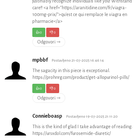
justifiably recognize individuals like you! Withstand
care!! <a href="https://aranitidine.com/fr/viagra-
100mg-prix/">qu'est ce qui remplace le viagra en
pharmacie</a>
👍
0
👎
0
Odgovori ⇾
mpbbf
Postavljeno 21-07-2025 16:46:14
The sagacity in this piece is exceptional.
https://prohnrg.com/product/get-allopurinol-pills/
👍
0
👎
0
Odgovori ⇾
Connieboasp
Postavljeno 19-07-2025 21:11:20
This is the kind of glad I take advantage of reading.
https://ursxdol.com/furosemide-diuretic/