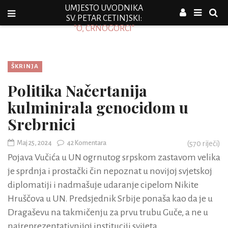
UMJESTO UVODNIKA
SV. PETAR CETINJSKI:
"O, CRNOGORCI"
ŠKRINJA
Politika Načertanija
kulminirala genocidom u
Srebrnici
Maj 25, 2024
42 Komentara
(
570
riječi)
Pojava Vučića u UN ogrnutog srpskom zastavom velika
je sprdnja i prostački čin nepoznat u novijoj svjetskoj
diplomatiji i nadmašuje udaranje cipelom Nikite
Hruščova u UN. Predsjednik Srbije ponaša kao da je u
Dragaševu na takmičenju za prvu trubu Guče, a ne u
najreprezentativnijoj instituciji svijeta