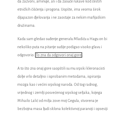
da zazvoni, aminuje, ali i da zasuče rukave kod čestih
etničkih čišćenja i progona. Uopšte, ima veoma širok
dijapazon djelovanja i ne zaostaje za nekim mafijaškim
družinama.
Kada sam gledao suđenje generalu Mladiću u Hagu on bi
nekoliko puta na pitanje sudije podigao visoko glavu i
odgovorio:
To zna da odgovori onaj gore
.
A to što zna onaj gore saopštili su mu srpski kleronacisti
dolje vrlo detaljno i isprobanim metodama, ispiranja
mozga kao i većini srpskog naroda. Od tog radnog,
vrijednog i zemlji posvećenog srpskog seljaka, kojega
Mihailo Lalić od milja zove moj Gegula, stvorena je
bezbojna masa ljudi sklona kolektivnoj paranoji i opsesiji