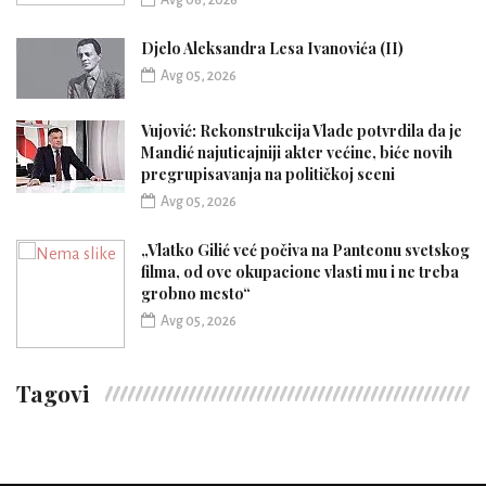
Djelo Aleksandra Lesa Ivanovića (II)
Avg 05, 2026
Vujović: Rekonstrukcija Vlade potvrdila da je
Mandić najuticajniji akter većine, biće novih
pregrupisavanja na političkoj sceni
Avg 05, 2026
„Vlatko Gilić već počiva na Panteonu svetskog
filma, od ove okupacione vlasti mu i ne treba
grobno mesto“
Avg 05, 2026
Tagovi