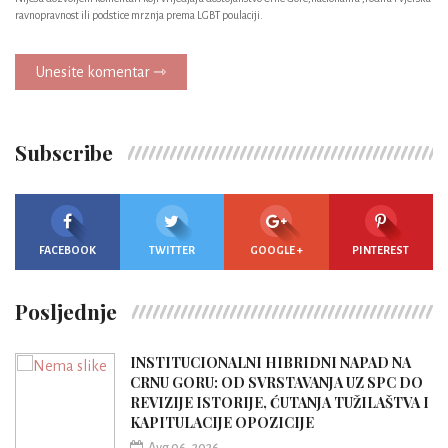
ravnopravnost ili podstice mrznja prema LGBT poulaciji.
Unesite komentar ⇾
Subscribe
FACEBOOK
TWITTER
GOOGLE +
PINTEREST
Posljednje
INSTITUCIONALNI HIBRIDNI NAPAD NA
CRNU GORU: OD SVRSTAVANJA UZ SPC DO
REVIZIJE ISTORIJE, ĆUTANJA TUŽILAŠTVA I
KAPITULACIJE OPOZICIJE
Avg 06, 2026