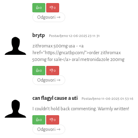
👍
0
👎
0
Odgovori ⇾
brytp
Postavljeno 12-06-2025 23:11:31
zithromax 500mg usa - <a
href="https://gncatbp.com/">order zithromax
500mg for sale</a> oral metronidazole 200mg
👍
0
👎
0
Odgovori ⇾
can flagyl cause a uti
Postavljeno 11-06-2025 01:53:16
I couldn’t hold back commenting. Warmly written!
👍
0
👎
0
Odgovori ⇾