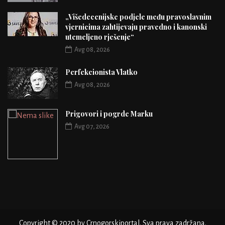
„Višedecenijske podjele među pravoslavnim
vjernicima zahtijevaju pravedno i kanonski
utemeljeno rješenje“
Avg 08, 2026
Perfekcionista Vlatko
Avg 08, 2026
Prigovori i pogrde Marku
Avg 07, 2026
Copyright © 2020 by Crnogorskiportal. Sva prava zadržana.