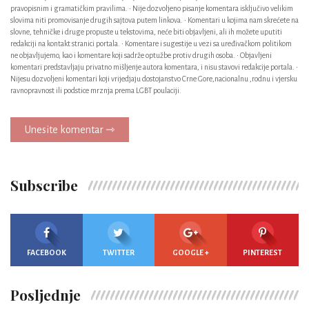
pravopisnim i gramatičkim pravilima. • Nije dozvoljeno pisanje komentara isključivo velikim
slovima niti promovisanje drugih sajtova putem linkova. • Komentari u kojima nam skrećete na
slovne, tehničke i druge propuste u tekstovima, neće biti objavljeni, ali ih možete uputiti
redakciji na kontakt stranici portala. • Komentare i sugestije u vezi sa uređivačkom politikom
ne objavljujemo, kao i komentare koji sadrže optužbe protiv drugih osoba. • Objavljeni
komentari predstavljaju privatno mišljenje autora komentara, i nisu stavovi redakcije portala. •
Nijesu dozvoljeni komentari koji vrijedjaju dostojanstvo Crne Gore,nacionalnu ,rodnu i vjersku
ravnopravnost ili podstice mrznja prema LGBT poulaciji.
Unesite komentar ⇾
Subscribe
FACEBOOK
TWITTER
GOOGLE +
PINTEREST
Posljednje