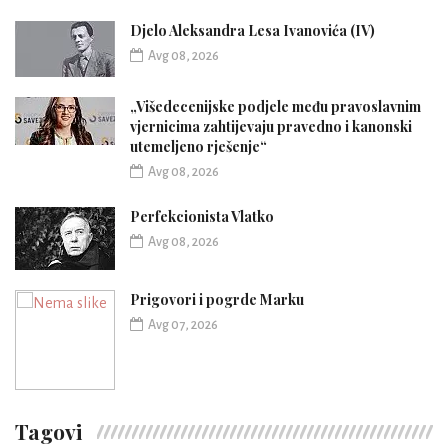
Djelo Aleksandra Lesa Ivanovića (IV)
Avg 08, 2026
„Višedecenijske podjele među pravoslavnim
vjernicima zahtijevaju pravedno i kanonski
utemeljeno rješenje“
Avg 08, 2026
Perfekcionista Vlatko
Avg 08, 2026
Prigovori i pogrde Marku
Avg 07, 2026
Tagovi