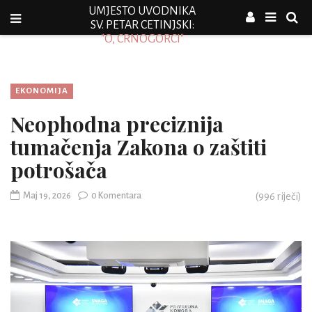
UMJESTO UVODNIKA
SV. PETAR CETINJSKI:
"O, CRNOGORCI"
EKONOMIJA
Neophodna preciznija
tumačenja Zakona o zaštiti
potrošača
Maj 19, 2026
0 Komentara
(
996
riječi)