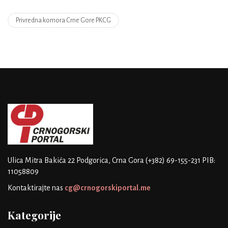
Privredna komora Crne Gore PKCG
Ulica Mitra Bakića 22
Podgorica, Crna Gora
(+382) 69-155-231
PIB:
11058809
Kontaktirajte nas
cg@crnogorskiportal.me
Kategorije