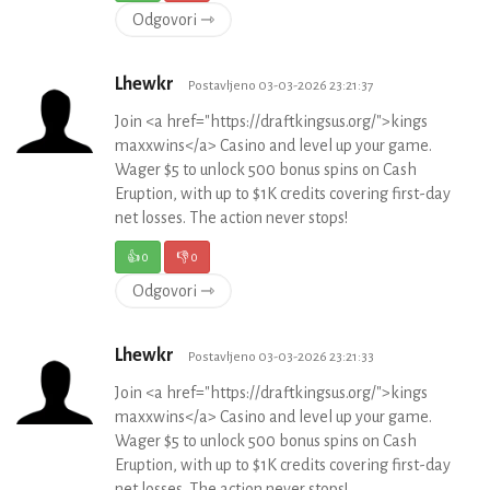
Odgovori ⇾
Lhewkr
Postavljeno 03-03-2026 23:21:37
Join <a href="https://draftkingsus.org/">kings
maxxwins</a> Casino and level up your game.
Wager $5 to unlock 500 bonus spins on Cash
Eruption, with up to $1K credits covering first-day
net losses. The action never stops!
👍
0
👎
0
Odgovori ⇾
Lhewkr
Postavljeno 03-03-2026 23:21:33
Join <a href="https://draftkingsus.org/">kings
maxxwins</a> Casino and level up your game.
Wager $5 to unlock 500 bonus spins on Cash
Eruption, with up to $1K credits covering first-day
net losses. The action never stops!