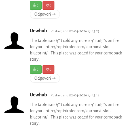
👍
0
👎
0
Odgovori ⇾
Uewhub
Postavljeno 02-04-2026 17:45:23
The table isnвЂ™t cold anymore вЂ” itвЂ™s on fire
for you - http://ropinirolec.com/starburst-slot-
blueprint/ , This place was coded for your comeback
story .
👍
0
👎
0
Odgovori ⇾
Uewhub
Postavljeno 02-04-2026 17:45:18
The table isnвЂ™t cold anymore вЂ” itвЂ™s on fire
for you - http://ropinirolec.com/starburst-slot-
blueprint/ , This place was coded for your comeback
story .