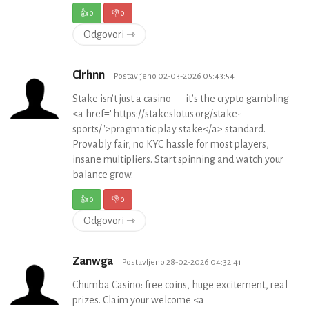
👍
0
👎
0
Odgovori ⇾
Clrhnn
Postavljeno 02-03-2026 05:43:54
Stake isn’t just a casino — it’s the crypto gambling
<a href="https://stakeslotus.org/stake-
sports/">pragmatic play stake</a> standard.
Provably fair, no KYC hassle for most players,
insane multipliers. Start spinning and watch your
balance grow.
👍
0
👎
0
Odgovori ⇾
Zanwga
Postavljeno 28-02-2026 04:32:41
Chumba Casino: free coins, huge excitement, real
prizes. Claim your welcome <a