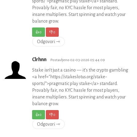
sports/">pragmatic play stake</a> standard.
Provably fair, no KYC hassle for most players,
insane multipliers. Start spinning and watch your
balance grow.
👍
0
👎
0
Odgovori ⇾
Clrhnn
Postavljeno 02-03-2026 05:44:09
Stake isn’t just a casino — it’s the crypto gambling
<a href="https://stakeslotus.org/stake-
sports/">pragmatic play stake</a> standard.
Provably fair, no KYC hassle for most players,
insane multipliers. Start spinning and watch your
balance grow.
👍
0
👎
0
Odgovori ⇾