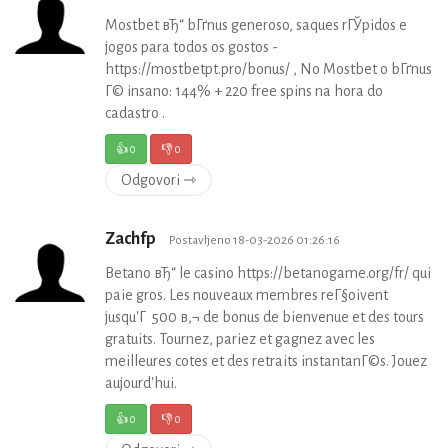
Mostbet вЂ“ bГґnus generoso, saques rГЎpidos e
jogos para todos os gostos -
https://mostbetpt.pro/bonus/ , No Mostbet o bГґnus
Г© insano: 144% + 220 free spins na hora do
cadastro .
👍
0
👎
0
Odgovori ⇾
Zachfp
Postavljeno 18-03-2026 01:26:16
Betano вЂ“ le casino https://betanogame.org/fr/ qui
paie gros. Les nouveaux membres reГ§oivent
jusqu'Г 500 в‚¬ de bonus de bienvenue et des tours
gratuits. Tournez, pariez et gagnez avec les
meilleures cotes et des retraits instantanГ©s. Jouez
aujourd'hui.
👍
0
👎
0