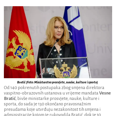
Bratić (Foto: Ministarstvo prosvjete, nauke, kulture i sporta)
Od 140 pokrenutih postupaka zbog smjena direktora
vaspitno-obrazovnih ustanova u vrijeme mandata
Vesne
Bratić
, bivše ministarke prosvjete, nauke, kulture i
sporta, do sada je 130 okončano pravosnažnim
presudama koje utvrđuju nezakonitost tih smjena i
administracije kojom je rukovodila Bratić, dok je 10