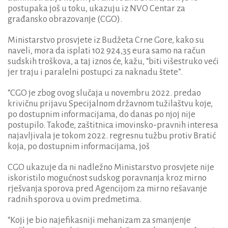
postupaka još u toku, ukazuju iz NVO Centar za
građansko obrazovanje (CGO).
Ministarstvo prosvjete iz Budžeta Crne Gore, kako su
naveli, mora da isplati 102 924,35 eura samo na račun
sudskih troškova, a taj iznos će, kažu, “biti višestruko veći
jer traju i paralelni postupci za naknadu štete”.
“CGO je zbog ovog slučaja u novembru 2022. predao
krivičnu prijavu Specijalnom državnom tužilaštvu koje,
po dostupnim informacijama, do danas po njoj nije
postupilo. Takođe, zaštitnica imovinsko-pravnih interesa
najavljivala je tokom 2022. regresnu tužbu protiv Bratić
koja, po dostupnim informacijama, još
CGO ukazuje da ni nadležno Ministarstvo prosvjete nije
iskoristilo mogućnost sudskog poravnanja kroz mirno
rješvanja sporova pred Agencijom za mirno rešavanje
radnih sporova u ovim predmetima.
“Koji je bio najefikasniji mehanizam za smanjenje