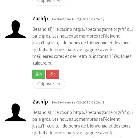
Odgovori ⇾
Zachfp
Postavljeno 18-03-2026 01:26:15
Betano вЂ“ le casino https://betanogame.org/fr/ qui
paie gros. Les nouveaux membres reГ§oivent
jusqu'Г 500 в‚¬ de bonus de bienvenue et des tours
gratuits. Tournez, pariez et gagnez avec les
meilleures cotes et des retraits instantanГ©s. Jouez
aujourd'hui.
👍
0
👎
0
Odgovori ⇾
Zachfp
Postavljeno 18-03-2026 01:26:13
Betano вЂ“ le casino https://betanogame.org/fr/ qui
paie gros. Les nouveaux membres reГ§oivent
jusqu'Г 500 в‚¬ de bonus de bienvenue et des tours
gratuits. Tournez, pariez et gagnez avec les