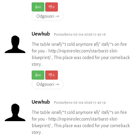
👍
0
👎
0
Odgovori ⇾
Uewhub
Postavljeno 02-04-2026 17:45:16
The table isnвЂ™t cold anymore вЂ” itвЂ™s on fire
for you - http://ropinirolec.com/starburst-slot-
blueprint/ , This place was coded for your comeback
story .
👍
0
👎
0
Odgovori ⇾
Uewhub
Postavljeno 02-04-2026 17:45:14
The table isnвЂ™t cold anymore вЂ” itвЂ™s on fire
for you - http://ropinirolec.com/starburst-slot-
blueprint/ , This place was coded for your comeback
story .