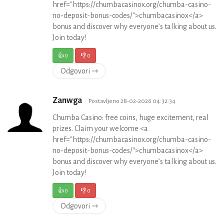
href="https://chumbacasinox.org/chumba-casino-
no-deposit-bonus-codes/">chumbacasinox</a>
bonus and discover why everyone’s talking about us.
Join today!
👍
0
👎
0
Odgovori ⇾
Zanwga
Postavljeno 28-02-2026 04:32:34
Chumba Casino: free coins, huge excitement, real
prizes. Claim your welcome <a
href="https://chumbacasinox.org/chumba-casino-
no-deposit-bonus-codes/">chumbacasinox</a>
bonus and discover why everyone’s talking about us.
Join today!
👍
0
👎
0
Odgovori ⇾