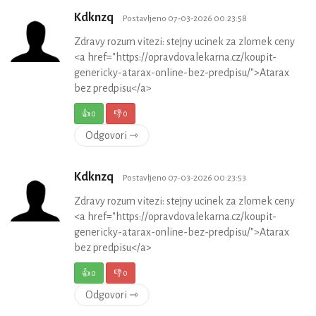
Kdknzq
Postavljeno 07-03-2026 00:23:58
Zdravy rozum vitezi: stejny ucinek za zlomek ceny
<a href="https://opravdovalekarna.cz/koupit-
genericky-atarax-online-bez-predpisu/">Atarax
bez predpisu</a>
👍
0
👎
0
Odgovori ⇾
Kdknzq
Postavljeno 07-03-2026 00:23:53
Zdravy rozum vitezi: stejny ucinek za zlomek ceny
<a href="https://opravdovalekarna.cz/koupit-
genericky-atarax-online-bez-predpisu/">Atarax
bez predpisu</a>
👍
0
👎
0
Odgovori ⇾