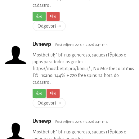
cadastro .
👍
0
👎
0
Odgovori ⇾
Uvnewp
Postavljeno 22-03-2026 04:11:15
Mostbet вЂ“ bГґnus generoso, saques rГЎpidos e
jogos para todos os gostos -
https://mostbetpt.pro/bonus/ , No Mostbet o bГґnus
Г© insano: 144% + 220 free spins na hora do
cadastro .
👍
0
👎
0
Odgovori ⇾
Uvnewp
Postavljeno 22-03-2026 04:11:14
Mostbet вЂ“ bГґnus generoso, saques rГЎpidos e
jogos para todos os gostos -