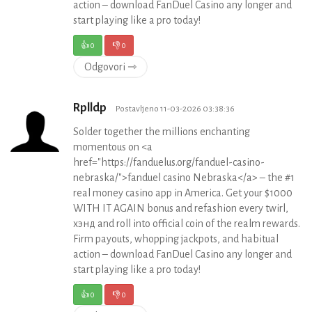
action – download FanDuel Casino any longer and
start playing like a pro today!
👍
0
👎
0
Odgovori ⇾
Rplldp
Postavljeno 11-03-2026 03:38:36
Solder together the millions enchanting
momentous on <a
href="https://fanduelus.org/fanduel-casino-
nebraska/">fanduel casino Nebraska</a> – the #1
real money casino app in America. Get your $1000
WITH IT AGAIN bonus and refashion every twirl,
хэнд and roll into official coin of the realm rewards.
Firm payouts, whopping jackpots, and habitual
action – download FanDuel Casino any longer and
start playing like a pro today!
👍
0
👎
0