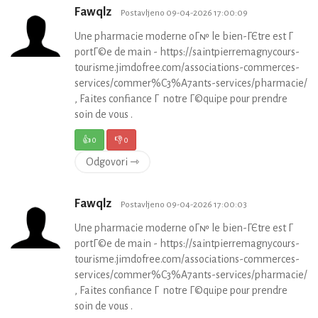
Fawqlz
Postavljeno 09-04-2026 17:00:09
Une pharmacie moderne oГ№ le bien-ГЄtre est Г
portГ©e de main - https://saintpierremagnycours-
tourisme.jimdofree.com/associations-commerces-
services/commer%C3%A7ants-services/pharmacie/
, Faites confiance Г notre Г©quipe pour prendre
soin de vous .
👍
0
👎
0
Odgovori ⇾
Fawqlz
Postavljeno 09-04-2026 17:00:03
Une pharmacie moderne oГ№ le bien-ГЄtre est Г
portГ©e de main - https://saintpierremagnycours-
tourisme.jimdofree.com/associations-commerces-
services/commer%C3%A7ants-services/pharmacie/
, Faites confiance Г notre Г©quipe pour prendre
soin de vous .