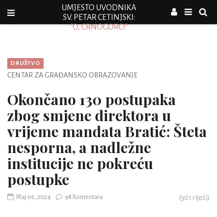
UMJESTO UVODNIKA
SV. PETAR CETINJSKI:
"O, CRNOGORCI"
DRUŠTVO
CENTAR ZA GRAĐANSKO OBRAZOVANJE
Okončano 130 postupaka
zbog smjene direktora u
vrijeme mandata Bratić: Šteta
nesporna, a nadležne
institucije ne pokreću
postupke
Maj 06, 2024
98 Komentara
(
301
riječi)