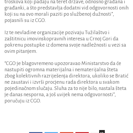
troškova koji padaju na teret države, odnosno građana i
građanki, a što predstavlja dodatni vid odgovornosti onih
koji su na ovo morali paziti po službenoj dužnosti”,
pojasnili su iz CGO.
Iz te nevladine organizacije pozivaju Tužilaštvo i
zaštitnicu imovinskopravnih interesa u Crnoj Gori da
pokrenu postupke iz domena svoje nadležnosti u vezi sa
ovim pitanjem.
“CGO je blagovremeno upozoravao Ministarstvo da će
nastupiti ogromna materijalna i nematerijalna šteta
zbog kolektivnih razriješenja direktora, ukoliko se Bratić
ne zaustavi i izvrši procjenu rada direktora u svakom
pojedinačnom slučaju. Sluha za to nije bilo, nastala šteta
je danas nesporna, a još uvijek nema odgovornosti”,
poručuju iz CGO.