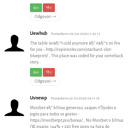
👍
0
👎
0
Odgovori ⇾
Uewhub
Postavljeno 02-04-2026 17:45:13
The table isnвЂ™t cold anymore вЂ” itвЂ™s on fire
for you - http://ropinirolec.com/starburst-slot-
blueprint/ , This place was coded for your comeback
story .
👍
0
👎
0
Odgovori ⇾
Uvnewp
Postavljeno 22-03-2026 04:11:16
Mostbet вЂ“ bГґnus generoso, saques rГЎpidos e
jogos para todos os gostos -
https://mostbetpt.pro/bonus/ , No Mostbet o bГґnus
Г© insano: 144% + 220 free spins na hora do