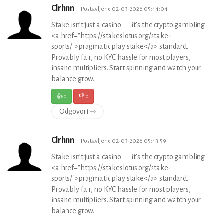
Clrhnn
Postavljeno 02-03-2026 05:44:04
Stake isn’t just a casino — it’s the crypto gambling
<a href="https://stakeslotus.org/stake-
sports/">pragmatic play stake</a> standard.
Provably fair, no KYC hassle for most players,
insane multipliers. Start spinning and watch your
balance grow.
👍
0
👎
0
Odgovori ⇾
Clrhnn
Postavljeno 02-03-2026 05:43:59
Stake isn’t just a casino — it’s the crypto gambling
<a href="https://stakeslotus.org/stake-
sports/">pragmatic play stake</a> standard.
Provably fair, no KYC hassle for most players,
insane multipliers. Start spinning and watch your
balance grow.