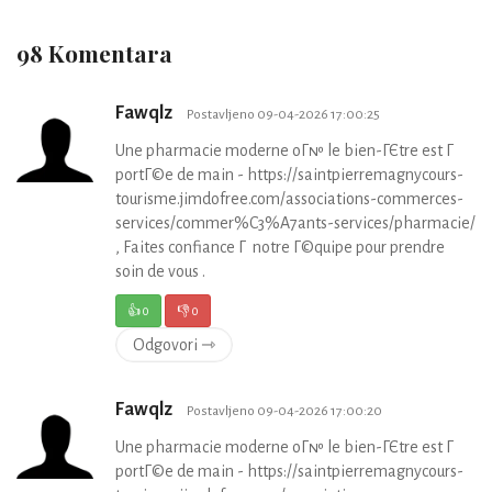
98 Komentara
Fawqlz
Postavljeno 09-04-2026 17:00:25
Une pharmacie moderne oГ№ le bien-ГЄtre est Г
portГ©e de main - https://saintpierremagnycours-
tourisme.jimdofree.com/associations-commerces-
services/commer%C3%A7ants-services/pharmacie/
, Faites confiance Г notre Г©quipe pour prendre
soin de vous .
👍
0
👎
0
Odgovori ⇾
Fawqlz
Postavljeno 09-04-2026 17:00:20
Une pharmacie moderne oГ№ le bien-ГЄtre est Г
portГ©e de main - https://saintpierremagnycours-