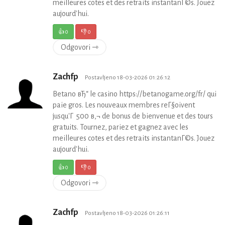
meilleures cotes et des retraits instantanГ©s. Jouez
aujourd'hui.
👍
0
👎
0
Odgovori ⇾
Zachfp
Postavljeno 18-03-2026 01:26:12
Betano вЂ“ le casino https://betanogame.org/fr/ qui
paie gros. Les nouveaux membres reГ§oivent
jusqu'Г 500 в‚¬ de bonus de bienvenue et des tours
gratuits. Tournez, pariez et gagnez avec les
meilleures cotes et des retraits instantanГ©s. Jouez
aujourd'hui.
👍
0
👎
0
Odgovori ⇾
Zachfp
Postavljeno 18-03-2026 01:26:11