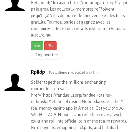
Betano вЂ“ le casino https://betanogame.org/fr/ qui
paie gros. Les nouveaux membres reГ§oivent
jusqu'Г 500 в‚¬ de bonus de bienvenue et des tours
gratuits. Tournez, pariez et gagnez avec les
meilleures cotes et des retraits instantanГ©s. Jouez
aujourd'hui.
👍
0
👎
0
Odgovori ⇾
Rplldp
Postavljeno 11-03-2026 03:38:41
Solder together the millions enchanting
momentous on <a
href="https://fanduelus.org/fanduel-casino-
nebraska/">fanduel casino Nebraska</a> – the #1
real money casino app in America. Get your $1000
WITH IT AGAIN bonus and refashion every twirl,
хэнд and roll into official coin of the realm rewards.
Firm payouts, whopping jackpots, and habitual