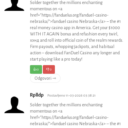
Solder together the millions enchanting
momentous on <a
href="https://fanduelus.org/fanduel-casino-
nebraska/">fanduel casino Nebraska</a> – the #1
real money casino app in America. Get your $1000
WITH IT AGAIN bonus and refashion every twirl,
хэнд and roll into official coin of the realm rewards.
Firm payouts, whopping jackpots, and habitual
action – download FanDuel Casino any longer and
start playing like a pro today!
👍
0
👎
0
Odgovori ⇾
Rplldp
Postavljeno 11-03-2026 03:38:21
Solder together the millions enchanting
momentous on <a
href="https://fanduelus.org/fanduel-casino-
nebraska/">fanduel casino Nebraska</a> – the #1