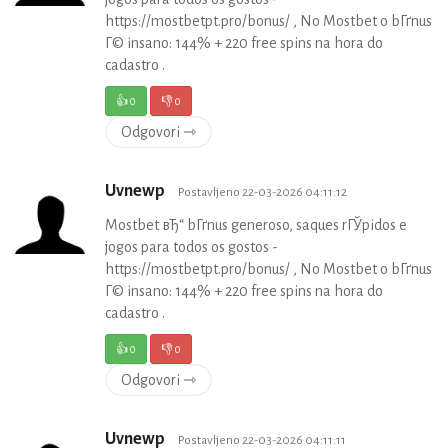
https://mostbetpt.pro/bonus/ , No Mostbet o bГґnus
Г© insano: 144% + 220 free spins na hora do
cadastro .
👍
0
👎
0
Odgovori ⇾
Uvnewp
Postavljeno 22-03-2026 04:11:12
Mostbet вЂ“ bГґnus generoso, saques rГЎpidos e
jogos para todos os gostos -
https://mostbetpt.pro/bonus/ , No Mostbet o bГґnus
Г© insano: 144% + 220 free spins na hora do
cadastro .
👍
0
👎
0
Odgovori ⇾
Uvnewp
Postavljeno 22-03-2026 04:11:11