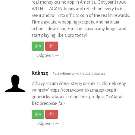
real money casino app in America. Get your $1000
WITH IT AGAIN bonus and refashion every twirl,
хэнд and roll into official coin of the realm rewards.
Firm payouts, whopping jackpots, and habitual
action – download FanDuel Casino any longer and
start playing like a pro today!
👍
0
👎
0
Odgovori ⇾
Kdknzq
Postavljeno 07-03-2026 00:24:12
Zdravy rozum vitezi: stejny ucinek za zlomek ceny
<a href="https://opravdovalekarna.cz/koupit-
genericky-atarax-online-bez-predpisu/">Atarax
bez predpisu</a>
👍
0
👎
0
Odgovori ⇾