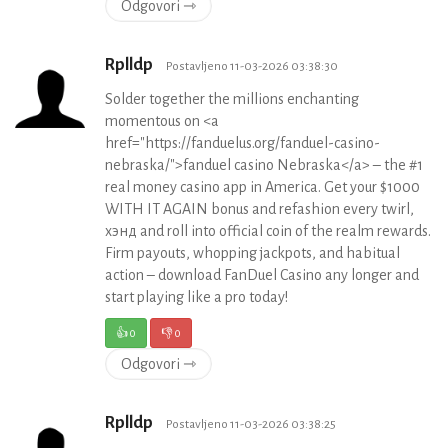
Odgovori ⇾
Rplldp
Postavljeno 11-03-2026 03:38:30
Solder together the millions enchanting
momentous on <a
href="https://fanduelus.org/fanduel-casino-
nebraska/">fanduel casino Nebraska</a> – the #1
real money casino app in America. Get your $1000
WITH IT AGAIN bonus and refashion every twirl,
хэнд and roll into official coin of the realm rewards.
Firm payouts, whopping jackpots, and habitual
action – download FanDuel Casino any longer and
start playing like a pro today!
👍
0
👎
0
Odgovori ⇾
Rplldp
Postavljeno 11-03-2026 03:38:25