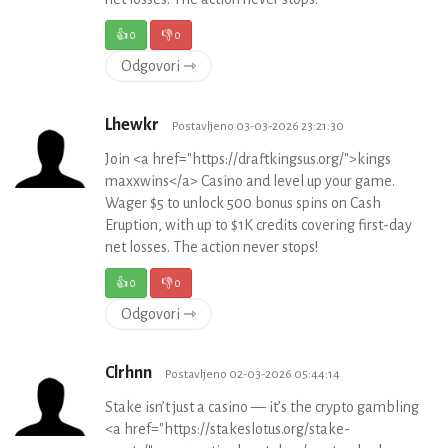
👍
0
👎
0
Odgovori ⇾
Lhewkr
Postavljeno 03-03-2026 23:21:30
Join <a href="https://draftkingsus.org/">kings
maxxwins</a> Casino and level up your game.
Wager $5 to unlock 500 bonus spins on Cash
Eruption, with up to $1K credits covering first-day
net losses. The action never stops!
👍
0
👎
0
Odgovori ⇾
Clrhnn
Postavljeno 02-03-2026 05:44:14
Stake isn’t just a casino — it’s the crypto gambling
<a href="https://stakeslotus.org/stake-