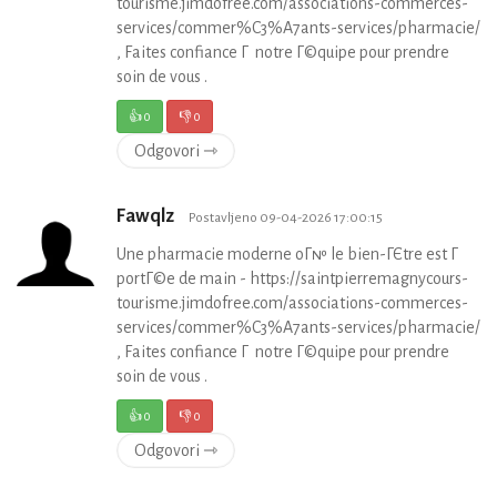
tourisme.jimdofree.com/associations-commerces-
services/commer%C3%A7ants-services/pharmacie/
, Faites confiance Г notre Г©quipe pour prendre
soin de vous .
👍
0
👎
0
Odgovori ⇾
Fawqlz
Postavljeno 09-04-2026 17:00:15
Une pharmacie moderne oГ№ le bien-ГЄtre est Г
portГ©e de main - https://saintpierremagnycours-
tourisme.jimdofree.com/associations-commerces-
services/commer%C3%A7ants-services/pharmacie/
, Faites confiance Г notre Г©quipe pour prendre
soin de vous .
👍
0
👎
0
Odgovori ⇾