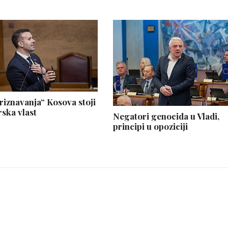
priznavanja“ Kosova stoji
ska vlast
Negatori genocida u Vladi,
principi u opoziciji