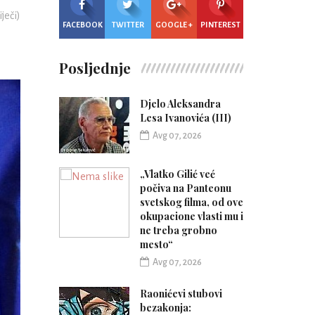
iječi)
FACEBOOK
TWITTER
GOOGLE +
PINTEREST
Posljednje
Djelo Aleksandra
Lesa Ivanovića (III)
Avg 07, 2026
„Vlatko Gilić već
počiva na Panteonu
svetskog filma, od ove
okupacione vlasti mu i
ne treba grobno
mesto“
Avg 07, 2026
Raonićevi stubovi
bezakonja: