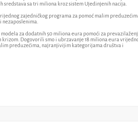
 sredstava sa tri miliona kroz sistem Ujedinjenih nacija.
 vrijednog zajedničkog programa za pomoć malim preduzećim
 i nezaposlenima.
 modela za dodatnih 50 miliona eura pomoći za prevazilažen
 krizom. Dogovorili smo i ubrzavanje 18 miliona eura vrijedn
im preduzećima, najranjivijim kategorijama društva i