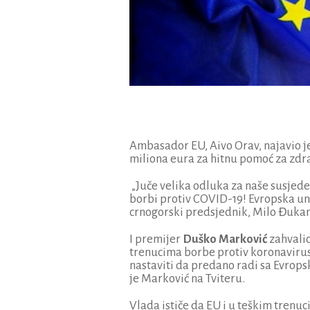
Ambasador EU, Aivo Orav, najavio je
miliona eura za hitnu pomoć za zdr
„Juče velika odluka za naše susjed
borbi protiv COVID-19! Evropska uni
crnogorski predsjednik, Milo Đukan
I premijer
Duško Marković
zahvalio
trenucima borbe protiv koronavirusa
nastaviti da predano radi sa Evrop
je Marković na Tviteru.
Vlada ističe da EU i u teškim tren