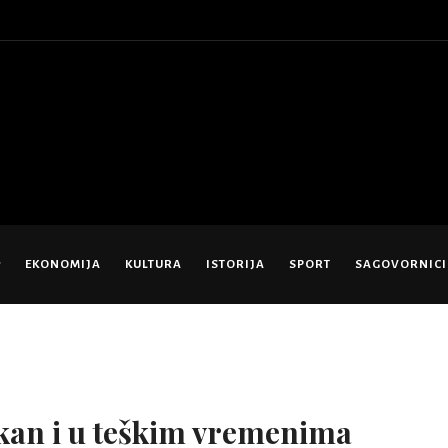
EKONOMIJA
KULTURA
ISTORIJA
SPORT
SAGOVORNICI
kan i u teškim vremenima