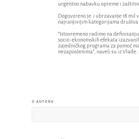
urgentno nabavku opreme i zaštitnih
Dogovoreno je i ubrzavanje 18 mil
najranjivijim kategorijama društva
“Istovremeno radimo na definisanju
socio-ekonomskih efekata izazvanih
zajedničkog programa za pomoć mal
nezaposlenima”, naveli su iz Vlade.
O AUTORU