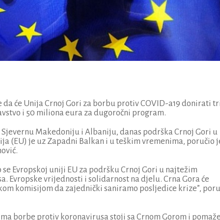
 da će Unija Crnoj Gori za borbu protiv COVID-a19 donirati tr
avstvo i 50 miliona eura za dugoročni program.
e Sjevernu Makedoniju i Albaniju, danas podrška Crnoj Gori u
ja (EU) je uz Zapadni Balkan i u teškim vremenima, poručio j
ović.
 se Evropskoj uniji EU za podršku Crnoj Gori u najtežim
. Evropske vrijednosti i solidarnost na djelu. Crna Gora će
skom komisijom da zajednički saniramo posljedice krize”, poru
ucima borbe protiv koronavirusa stoji sa Crnom Gorom i pomaž