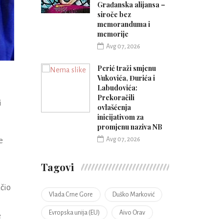
Građanska alijansa –
siroče bez
memoranduma i
memorije
Avg 07, 2026
Perić traži smjenu
Vukovića, Đurića i
Labudovića:
Prekoračili
i
ovlašćenja
inicijativom za
promjenu naziva NB
Avg 07, 2026
e
Tagovi
čio
Vlada Crne Gore
Duško Marković
Evropska unija (EU)
Aivo Orav
e