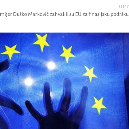
(
225
r
mijer Duško Marković zahvalili su EU za finasijsku podršku