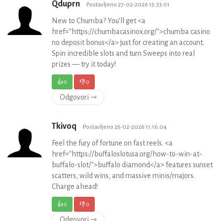
Qduprn
Postavljeno 27-02-2026 15:33:01
New to Chumba? You’ll get <a
href="https://chumbacasinox.org/">chumba casino
no deposit bonus</a> just for creating an account.
Spin incredible slots and turn Sweeps into real
prizes — try it today!
👍
0
👎
0
Odgovori ⇾
Tkivoq
Postavljeno 25-02-2026 11:16:04
Feel the fury of fortune on fast reels. <a
href="https://buffaloslotusa.org/how-to-win-at-
buffalo-slot/">buffalo diamond</a> features sunset
scatters, wild wins, and massive minis/majors.
Charge ahead!
👍
0
👎
0
Odgovori ⇾