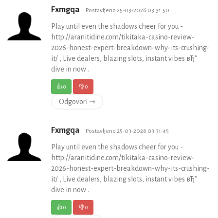
Fxmgqa
Postavljeno 25-03-2026 03:31:50
Play until even the shadows cheer for you -
http://aranitidine.com/tikitaka-casino-review-
2026-honest-expert-breakdown-why-its-crushing-
it/ , Live dealers, blazing slots, instant vibes вЂ”
dive in now .
👍
0
👎
0
Odgovori ⇾
Fxmgqa
Postavljeno 25-03-2026 03:31:45
Play until even the shadows cheer for you -
http://aranitidine.com/tikitaka-casino-review-
2026-honest-expert-breakdown-why-its-crushing-
it/ , Live dealers, blazing slots, instant vibes вЂ”
dive in now .
👍
0
👎
0