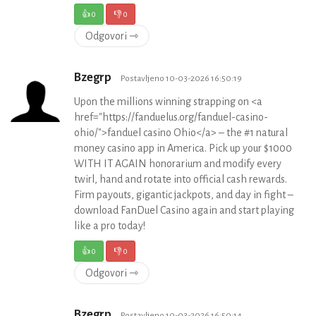
👍
0
👎
0
Odgovori ⇾
Bzegrp
Postavljeno 10-03-2026 16:50:19
Upon the millions winning strapping on <a
href="https://fanduelus.org/fanduel-casino-
ohio/">fanduel casino Ohio</a> – the #1 natural
money casino app in America. Pick up your $1000
WITH IT AGAIN honorarium and modify every
twirl, hand and rotate into official cash rewards.
Firm payouts, gigantic jackpots, and day in fight –
download FanDuel Casino again and start playing
like a pro today!
👍
0
👎
0
Odgovori ⇾
Bzegrp
Postavljeno 10-03-2026 16:50:14