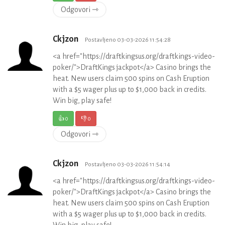
Odgovori ⇾
Ckjzon
Postavljeno 03-03-2026 11:54:28
<a href="https://draftkingsus.org/draftkings-video-
poker/">DraftKings jackpot</a> Casino brings the
heat. New users claim 500 spins on Cash Eruption
with a $5 wager plus up to $1,000 back in credits.
Win big, play safe!
👍
0
👎
0
Odgovori ⇾
Ckjzon
Postavljeno 03-03-2026 11:54:14
<a href="https://draftkingsus.org/draftkings-video-
poker/">DraftKings jackpot</a> Casino brings the
heat. New users claim 500 spins on Cash Eruption
with a $5 wager plus up to $1,000 back in credits.
Win big, play safe!