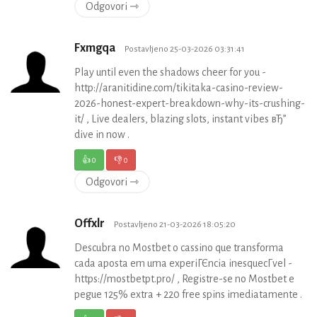
Odgovori ⇾
Fxmgqa
Postavljeno 25-03-2026 03:31:41
Play until even the shadows cheer for you -
http://aranitidine.com/tikitaka-casino-review-
2026-honest-expert-breakdown-why-its-crushing-
it/ , Live dealers, blazing slots, instant vibes вЂ”
dive in now .
👍
0
👎
0
Odgovori ⇾
Offxlr
Postavljeno 21-03-2026 18:05:20
Descubra no Mostbet o cassino que transforma
cada aposta em uma experiГЄncia inesquecГ­vel -
https://mostbetpt.pro/ , Registre-se no Mostbet e
pegue 125% extra + 220 free spins imediatamente .