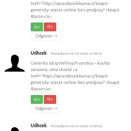
href="https://opravdovalekarna.cz/koupit-
genericky-atarax-online-bez-predpisu/">koupit
Atarax</a>
👍
0
👎
0
Odgovori ⇾
Udhcek
Postavljeno 06-03-2026 13:08:05
Generika od spolehlivych vyrobcu – kvalita
zarucena, cena skvela! <a
href="https://opravdovalekarna.cz/koupit-
genericky-atarax-online-bez-predpisu/">koupit
Atarax</a>
👍
0
👎
0
Odgovori ⇾
Udhcek
Postavljeno 06-03-2026 13:08:02