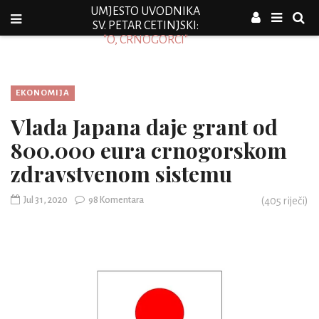
UMJESTO UVODNIKA
SV. PETAR CETINJSKI:
"O, CRNOGORCI"
EKONOMIJA
Vlada Japana daje grant od
800.000 eura crnogorskom
zdravstvenom sistemu
Jul 31, 2020
98 Komentara
(
405
riječi)