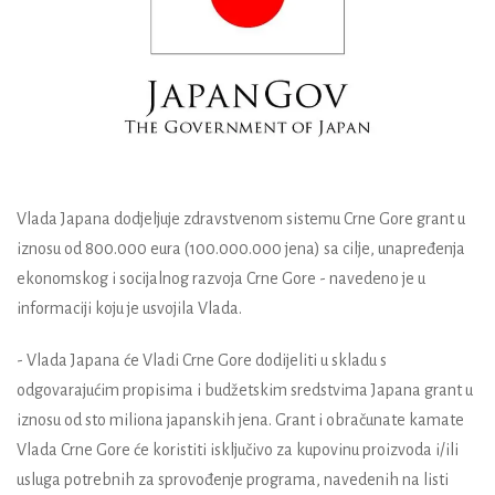
Vlada Japana dodjeljuje zdravstvenom sistemu Crne Gore grant u
iznosu od 800.000 eura (100.000.000 jena) sa cilje, unapređenja
ekonomskog i socijalnog razvoja Crne Gore - navedeno je u
informaciji koju je usvojila Vlada.
- Vlada Japana će Vladi Crne Gore dodijeliti u skladu s
odgovarajućim propisima i budžetskim sredstvima Japana grant u
iznosu od sto miliona japanskih jena. Grant i obračunate kamate
Vlada Crne Gore će koristiti isključivo za kupovinu proizvoda i/ili
usluga potrebnih za sprovođenje programa, navedenih na listi