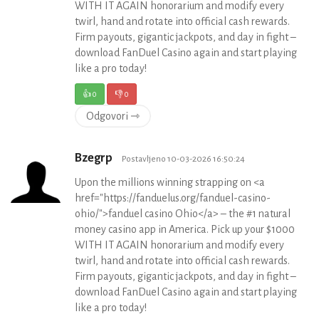
WITH IT AGAIN honorarium and modify every
twirl, hand and rotate into official cash rewards.
Firm payouts, gigantic jackpots, and day in fight –
download FanDuel Casino again and start playing
like a pro today!
👍
0
👎
0
Odgovori ⇾
Bzegrp
Postavljeno 10-03-2026 16:50:24
Upon the millions winning strapping on <a
href="https://fanduelus.org/fanduel-casino-
ohio/">fanduel casino Ohio</a> – the #1 natural
money casino app in America. Pick up your $1000
WITH IT AGAIN honorarium and modify every
twirl, hand and rotate into official cash rewards.
Firm payouts, gigantic jackpots, and day in fight –
download FanDuel Casino again and start playing
like a pro today!