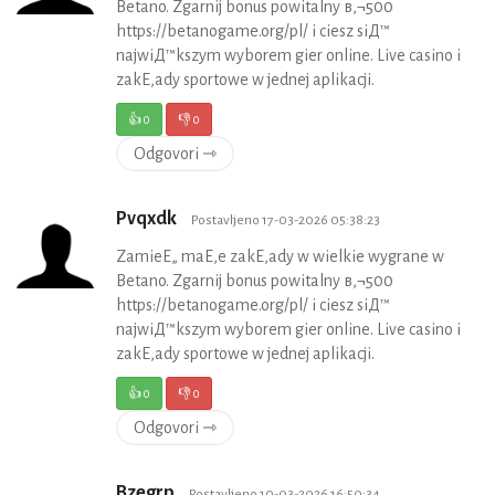
Betano. Zgarnij bonus powitalny в‚¬500
https://betanogame.org/pl/ i ciesz siД™
najwiД™kszym wyborem gier online. Live casino i
zakЕ‚ady sportowe w jednej aplikacji.
👍
0
👎
0
Odgovori ⇾
Pvqxdk
Postavljeno 17-03-2026 05:38:23
ZamieЕ„ maЕ‚e zakЕ‚ady w wielkie wygrane w
Betano. Zgarnij bonus powitalny в‚¬500
https://betanogame.org/pl/ i ciesz siД™
najwiД™kszym wyborem gier online. Live casino i
zakЕ‚ady sportowe w jednej aplikacji.
👍
0
👎
0
Odgovori ⇾
Bzegrp
Postavljeno 10-03-2026 16:50:34