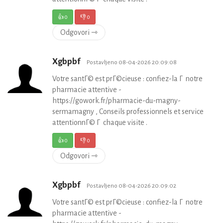
👍
0
👎
0
Odgovori ⇾
Xgbpbf
Postavljeno 08-04-2026 20:09:08
Votre santГ© est prГ©cieuse : confiez-la Г notre
pharmacie attentive -
https://gowork.fr/pharmacie-du-magny-
sermamagny , Conseils professionnels et service
attentionnГ© Г chaque visite .
👍
0
👎
0
Odgovori ⇾
Xgbpbf
Postavljeno 08-04-2026 20:09:02
Votre santГ© est prГ©cieuse : confiez-la Г notre
pharmacie attentive -