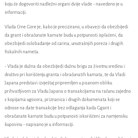
koju će dogovoriti nadležni organi dvije vlade - navedeno je u
informaciji.
Vlada Crne Gore je, kako je precizirano, u obavezi da obezbijedi
da grant i obračunate kamate budu u potpunosti isplaćeni, da
obezbijedi oslobađanje od carina, unutrašnjih poreza i drugih
fiskalnih nameta.
- Vlada je dužna da obezbijedi dužnu brigu za životnu sredinu i
društvo pri korišćenju granta i obračunatih kamata, te da Vladi
Japana predstavi izvještaj pripremljen u pisanom obliku
prihvatljivom za Vladu Japana o transakcijama na računu zajedno
s kopijama ugovora, priznanica i drugih dokumenata koji se
odnose na date transakcije bez odlaganja kada Ggant i
obračunate kamate budu u potpunosti iskorišćeni za namjensku
kupovinu - napisano je u informaciji.