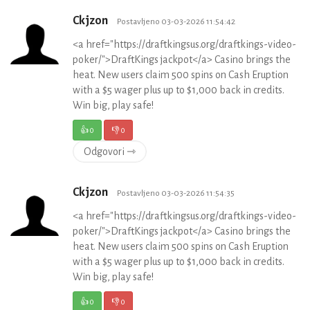
Ckjzon
Postavljeno 03-03-2026 11:54:42
<a href="https://draftkingsus.org/draftkings-video-
poker/">DraftKings jackpot</a> Casino brings the
heat. New users claim 500 spins on Cash Eruption
with a $5 wager plus up to $1,000 back in credits.
Win big, play safe!
👍
0
👎
0
Odgovori ⇾
Ckjzon
Postavljeno 03-03-2026 11:54:35
<a href="https://draftkingsus.org/draftkings-video-
poker/">DraftKings jackpot</a> Casino brings the
heat. New users claim 500 spins on Cash Eruption
with a $5 wager plus up to $1,000 back in credits.
Win big, play safe!
👍
0
👎
0