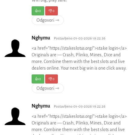
👍
0
👎
0
Odgovori ⇾
Nghymu
Postavljeno 01-03-2026 19:22:36
<a href="https://stakeslotus.org/">stake login</a>
Originals are — Crash, Plinko, Mines, Dice and
more. Combine them with the best slots and live
dealers online. Your next big win is one click away.
👍
0
👎
0
Odgovori ⇾
Nghymu
Postavljeno 01-03-2026 19:22:26
<a href="https://stakeslotus.org/">stake login</a>
Originals are — Crash, Plinko, Mines, Dice and
more. Combine them with the best slots and live