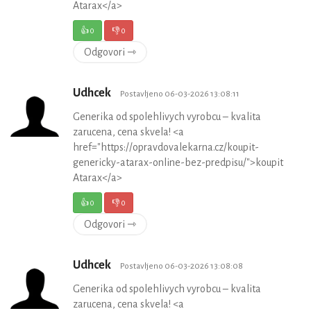
Atarax</a>
👍
0
👎
0
Odgovori ⇾
Udhcek
Postavljeno 06-03-2026 13:08:11
Generika od spolehlivych vyrobcu – kvalita
zarucena, cena skvela! <a
href="https://opravdovalekarna.cz/koupit-
genericky-atarax-online-bez-predpisu/">koupit
Atarax</a>
👍
0
👎
0
Odgovori ⇾
Udhcek
Postavljeno 06-03-2026 13:08:08
Generika od spolehlivych vyrobcu – kvalita
zarucena, cena skvela! <a