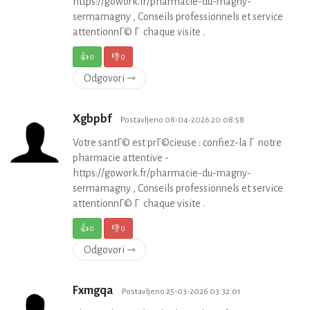
https://gowork.fr/pharmacie-du-magny-
sermamagny , Conseils professionnels et service
attentionnГ© Г chaque visite .
👍
0
👎
0
Odgovori ⇾
Xgbpbf
Postavljeno 08-04-2026 20:08:58
Votre santГ© est prГ©cieuse : confiez-la Г notre
pharmacie attentive -
https://gowork.fr/pharmacie-du-magny-
sermamagny , Conseils professionnels et service
attentionnГ© Г chaque visite .
👍
0
👎
0
Odgovori ⇾
Fxmgqa
Postavljeno 25-03-2026 03:32:01