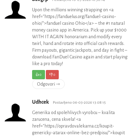
Upon the millions winning strapping on <a
href="https://fanduelus.org/fanduel-casino-
ohio/">fanduel casino Ohio</a> – the #1 natural
money casino app in America. Pick up your $1000
WITH IT AGAIN honorarium and modify every
twirl, hand and rotate into official cash rewards.
Firm payouts, gigantic jackpots, and day in fight –
download FanDuel Casino again and start playing
like a pro today!
👍
0
👎
0
Odgovori ⇾
Udhcek
Postavljeno 06-03-2026 13:08:15
Generika od spolehlivych vyrobcu – kvalita
zarucena, cena skvela! <a
href="https://opravdovalekarna.cz/koupit-
genericky-atarax-online-bez-predpisu/">koupit