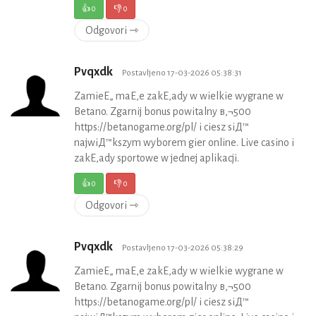
👍
0
👎
0
Odgovori ⇾
Pvqxdk
Postavljeno 17-03-2026 05:38:31
ZamieЕ„ maЕ‚e zakЕ‚ady w wielkie wygrane w
Betano. Zgarnij bonus powitalny в‚¬500
https://betanogame.org/pl/ i ciesz siД™
najwiД™kszym wyborem gier online. Live casino i
zakЕ‚ady sportowe w jednej aplikacji.
👍
0
👎
0
Odgovori ⇾
Pvqxdk
Postavljeno 17-03-2026 05:38:29
ZamieЕ„ maЕ‚e zakЕ‚ady w wielkie wygrane w
Betano. Zgarnij bonus powitalny в‚¬500
https://betanogame.org/pl/ i ciesz siД™