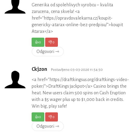
Generika od spolehlivych vyrobcu – kvalita
zarucena, cena skvela! <a
href="https://opravdovalekarna.cz/koupit-
genericky-atarax-online-bez-predpisu/">koupit
Atarax</a>
👍
0
👎
0
Odgovori ⇾
Ckjzon
Postavljeno 03-03-2026 11:54:50
<a href="https://draftkingsus.org/draftkings-video-
poker/">DraftKings jackpot</a> Casino brings the
heat. New users claim 500 spins on Cash Eruption
with a $5 wager plus up to $1,000 back in credits.
Win big, play safe!
👍
0
👎
0
Odgovori ⇾