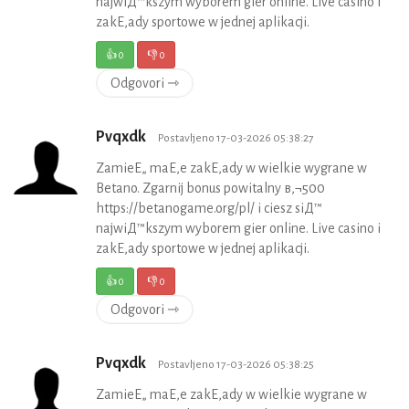
najwiД™kszym wyborem gier online. Live casino i
zakЕ‚ady sportowe w jednej aplikacji.
👍
0
👎
0
Odgovori ⇾
Pvqxdk
Postavljeno 17-03-2026 05:38:27
ZamieЕ„ maЕ‚e zakЕ‚ady w wielkie wygrane w
Betano. Zgarnij bonus powitalny в‚¬500
https://betanogame.org/pl/ i ciesz siД™
najwiД™kszym wyborem gier online. Live casino i
zakЕ‚ady sportowe w jednej aplikacji.
👍
0
👎
0
Odgovori ⇾
Pvqxdk
Postavljeno 17-03-2026 05:38:25
ZamieЕ„ maЕ‚e zakЕ‚ady w wielkie wygrane w