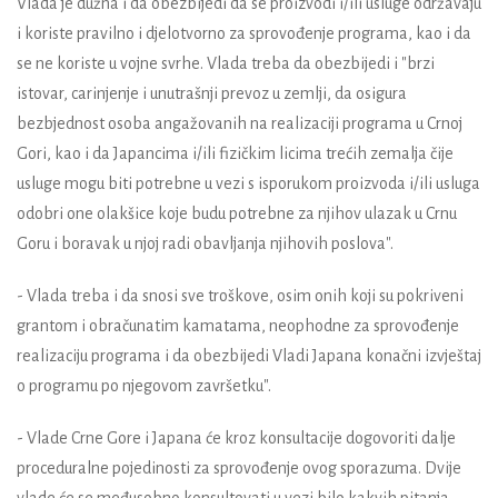
Vlada je dužna i da obezbijedi da se proizvodi i/ili usluge održavaju
i koriste pravilno i djelotvorno za sprovođenje programa, kao i da
se ne koriste u vojne svrhe. Vlada treba da obezbijedi i "brzi
istovar, carinjenje i unutrašnji prevoz u zemlji, da osigura
bezbjednost osoba angažovanih na realizaciji programa u Crnoj
Gori, kao i da Japancima i/ili fizičkim licima trećih zemalja čije
usluge mogu biti potrebne u vezi s isporukom proizvoda i/ili usluga
odobri one olakšice koje budu potrebne za njihov ulazak u Crnu
Goru i boravak u njoj radi obavljanja njihovih poslova".
- Vlada treba i da snosi sve troškove, osim onih koji su pokriveni
grantom i obračunatim kamatama, neophodne za sprovođenje
realizaciju programa i da obezbijedi Vladi Japana konačni izvještaj
o programu po njegovom završetku".
- Vlade Crne Gore i Japana će kroz konsultacije dogovoriti dalje
proceduralne pojedinosti za sprovođenje ovog sporazuma. Dvije
vlade će se međusobno konsultovati u vezi bilo kakvih pitanja