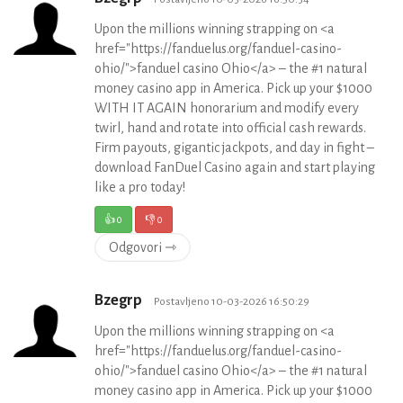
Upon the millions winning strapping on <a
href="https://fanduelus.org/fanduel-casino-
ohio/">fanduel casino Ohio</a> – the #1 natural
money casino app in America. Pick up your $1000
WITH IT AGAIN honorarium and modify every
twirl, hand and rotate into official cash rewards.
Firm payouts, gigantic jackpots, and day in fight –
download FanDuel Casino again and start playing
like a pro today!
👍
0
👎
0
Odgovori ⇾
Bzegrp
Postavljeno 10-03-2026 16:50:29
Upon the millions winning strapping on <a
href="https://fanduelus.org/fanduel-casino-
ohio/">fanduel casino Ohio</a> – the #1 natural
money casino app in America. Pick up your $1000