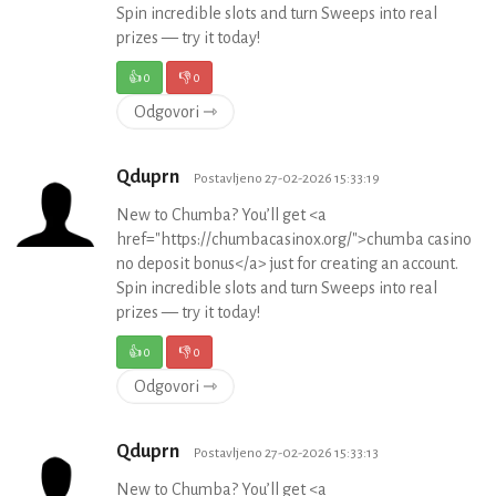
Spin incredible slots and turn Sweeps into real
prizes — try it today!
👍
0
👎
0
Odgovori ⇾
Qduprn
Postavljeno 27-02-2026 15:33:19
New to Chumba? You’ll get <a
href="https://chumbacasinox.org/">chumba casino
no deposit bonus</a> just for creating an account.
Spin incredible slots and turn Sweeps into real
prizes — try it today!
👍
0
👎
0
Odgovori ⇾
Qduprn
Postavljeno 27-02-2026 15:33:13
New to Chumba? You’ll get <a