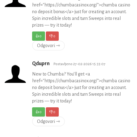
href="https://chumbacasinox.org/">chumba casino
no deposit bonus</a> just for creating an account.
Spin incredible slots and turn Sweeps into real
prizes — try it today!
👍
0
👎
0
Odgovori ⇾
Qduprn
Postavljeno 27-02-2026 15:33:07
New to Chumba? You’ll get <a
href="https://chumbacasinox.org/">chumba casino
no deposit bonus</a> just for creating an account.
Spin incredible slots and turn Sweeps into real
prizes — try it today!
👍
0
👎
0
Odgovori ⇾