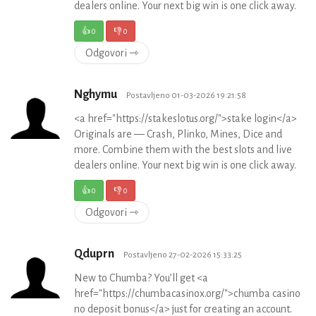
dealers online. Your next big win is one click away.
👍
0
👎
0
Odgovori ⇾
Nghymu
Postavljeno 01-03-2026 19:21:58
<a href="https://stakeslotus.org/">stake login</a>
Originals are — Crash, Plinko, Mines, Dice and
more. Combine them with the best slots and live
dealers online. Your next big win is one click away.
👍
0
👎
0
Odgovori ⇾
Qduprn
Postavljeno 27-02-2026 15:33:25
New to Chumba? You’ll get <a
href="https://chumbacasinox.org/">chumba casino
no deposit bonus</a> just for creating an account.