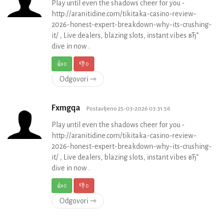
Play until even the shadows cheer for you -
http://aranitidine.com/tikitaka-casino-review-
2026-honest-expert-breakdown-why-its-crushing-
it/ , Live dealers, blazing slots, instant vibes вЂ”
dive in now .
👍
0
👎
0
Odgovori ⇾
Fxmgqa
Postavljeno 25-03-2026 03:31:56
Play until even the shadows cheer for you -
http://aranitidine.com/tikitaka-casino-review-
2026-honest-expert-breakdown-why-its-crushing-
it/ , Live dealers, blazing slots, instant vibes вЂ”
dive in now .
👍
0
👎
0
Odgovori ⇾