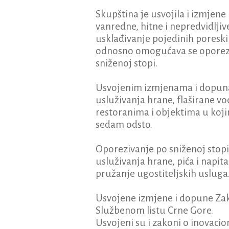
Skupština je usvojila i izmjene
vanredne, hitne i nepredvidlji
usklađivanje pojedinih poreski
odnosno omogućava se oporezi
sniženoj stopi.
Usvojenim izmjenama i dopuna
usluživanja hrane, flaširane vo
restoranima i objektima u koji
sedam odsto.
Oporezivanje po sniženoj stopi
usluživanja hrane, pića i napit
pružanje ugostiteljskih usluga
Usvojene izmjene i dopune Za
Službenom listu Crne Gore.
Usvojeni su i zakoni o inovacio