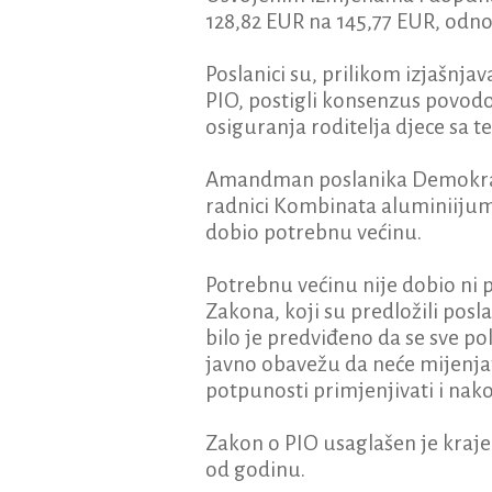
128,82 EUR na 145,77 EUR, odno
Poslanici su, prilikom izjašn
PIO, postigli konsenzus povod
osiguranja roditelja djece sa 
Amandman poslanika Demokratsk
radnici Kombinata aluminiijuma
dobio potrebnu većinu.
Potrebnu većinu nije dobio ni
Zakona, koji su predložili pos
bilo je predviđeno da se sve po
javno obavežu da neće mijenja
potpunosti primjenjivati i nak
Zakon o PIO usaglašen je krajem 
od godinu.