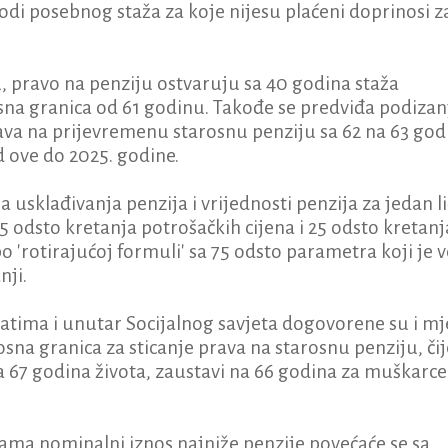
odi posebnog staža za koje nijesu plaćeni doprinosi z
, pravo na penziju ostvaruju sa 40 godina staža
osna granica od 61 godinu. Takođe se predviđa podizan
rava na prijevremenu starosnu penziju sa 62 na 63 god
 ove do 2025. godine.
 usklađivanja penzija i vrijednosti penzija za jedan li
5 odsto kretanja potrošačkih cijena i 25 odsto kretanj
o 'rotirajućoj formuli' sa 75 odsto parametra koji je v
nji.
katima i unutar Socijalnog savjeta dogovorene su i mj
osna granica za sticanje prava na starosnu penziju, čij
a 67 godina života, zaustavi na 66 godina za muškarce 
a nominalni iznos najniže penzije povećaće se sa