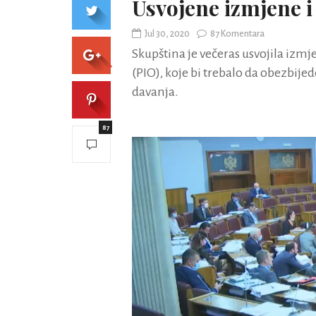
Usvojene izmjene 
Jul 30, 2020
87 Komentara
Skupština je večeras usvojila izm
(PIO), koje bi trebalo da obezbije
davanja.
87