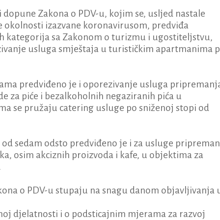
 i dopune Zakona o PDV-u, kojim se, usljed nastale
ve okolnosti izazvane koronavirusom, predviđa
h kategorija sa Zakonom o turizmu i ugostiteljstvu,
vanje usluga smještaja u turističkim apartmanima 
ma predviđeno je i oporezivanje usluga pripremanja
de za piće i bezalkoholnih negaziranih pića u
ma se pružaju catering usluge po sniženoj stopi od
 od sedam odsto predviđeno je i za usluge pripremanj
aka, osim akciznih proizvoda i kafe, u objektima za
.
kona o PDV-u stupaju na snagu danom objavljivanja 
noj djelatnosti i o podsticajnim mjerama za razvoj