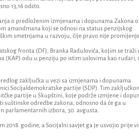
sno 13,16 odsto.
javanja o predloženim izmjenama i dopunama Zakona o
om amandmana koji se odnosi na status penzijskog
teškim smetnjama u razvoju, čije pravo nije promijenj
og fronta (DF), Branka Radulovića, kojim se traži 
 (KAP) odu u penziju po istim uslovima kao rudari, 
 predlog zaključka u vezi sa izmjenama i dopunama
lanici Socijaldemokratske partije (SDP). Tim zaključko
litčke partije u Skupštini, koje podrže izmjene i dopu
ti suštinske odredbe zakona, odnosno da će ga u
on parlamentarnih izbora, 30. avgusta.
2018. godine, a Socijalni savjet ga je usvojio prije vi