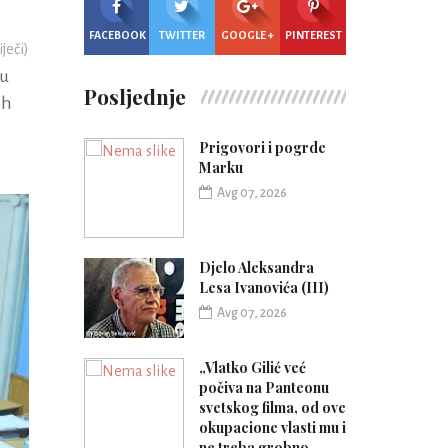
FACEBOOK
TWITTER
GOOGLE +
PINTEREST
iječi)
ju
Posljednje
ih
Prigovori i pogrde
Marku
Avg 07, 2026
Djelo Aleksandra
Lesa Ivanovića (III)
Avg 07, 2026
„Vlatko Gilić već
počiva na Panteonu
svetskog filma, od ove
okupacione vlasti mu i
ne treba grobno