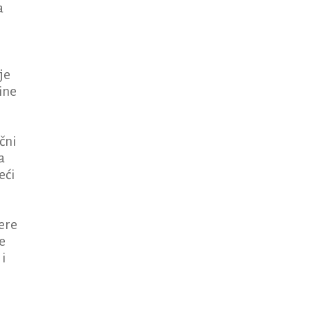
a
je
ine
čni
a
eći
ere
e
i