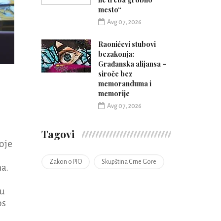
mesto“
Avg 07, 2026
Raonićevi stubovi
bezakonja:
Građanska alijansa –
siroče bez
memoranduma i
memorije
Avg 07, 2026
Tagovi
koje
Zakon o PIO
Skupština Crne Gore
ma.
 u
os