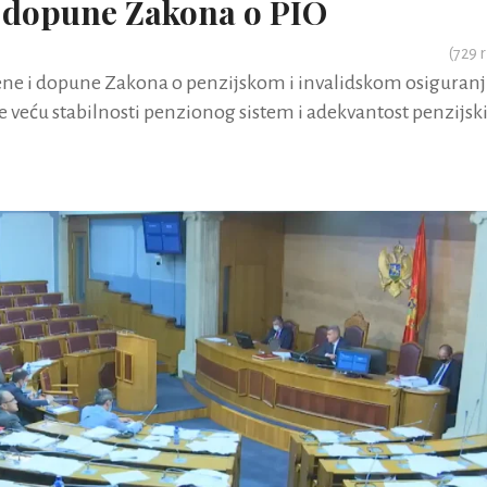
i dopune Zakona o PIO
(
729
r
jene i dopune Zakona o penzijskom i invalidskom osiguran
de veću stabilnosti penzionog sistem i adekvantost penzijsk