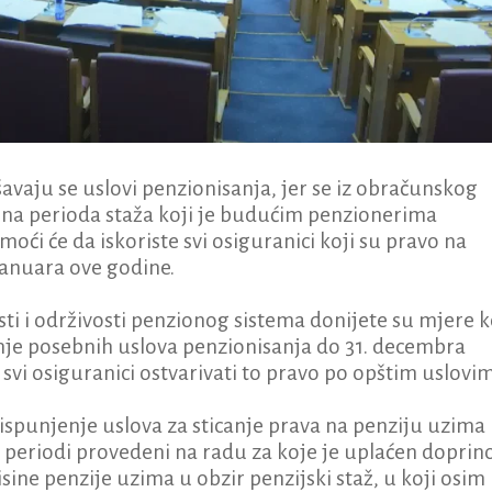
aju se uslovi penzionisanja, jer se iz obračunskog
tina perioda staža koji je budućim penzionerima
moći će da iskoriste svi osiguranici koji su pravo na
 januara ove godine.
osti i održivosti penzionog sistema donijete su mjere 
je posebnih uslova penzionisanja do 31. decembra
svi osiguranici ostvarivati to pravo po opštim uslovi
 ispunjenje uslova za sticanje prava na penziju uzima
 periodi provedeni na radu za koje je uplaćen doprin
isine penzije uzima u obzir penzijski staž, u koji osim