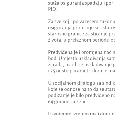
staža osiguranja spadaju i peri
PIO.
Za sve koji, po važećem zakonu
osiguranja propisuje se i star
starosne granice za sticanje p
života, u prelaznom periodu od
Predviđena je i promjena načina
bod. Umjesto usklađivanja sa 7
zarada, uvodi se usklađivanje p
i 25 odsto parametra koji je ma
U socijalnom dijalogu sa sindi
koje se odnose na to da se star
podizanje je bilo predviđeno n
64 godine za žene.
Usvojenim izmjenama i dopunam