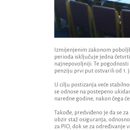
Izmijenjenim zakonom poboljšav
perioda isključuje jedna četvr
najnepovoljniji. Te pogodnosti 
penziju prvi put ostvarili od 1.
U cilju postizanja veće stabiln
se odnose na postepeno ukidan
naredne godine, nakon čega će 
Takođe, predviđeno je da se za
obzir staž osiguranja, odnosno
za PIO, dok se za određivanje v