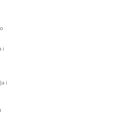
po
 i
a i
u