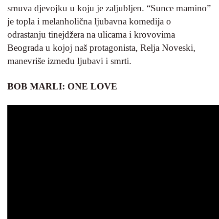
smuva djevojku u koju je zaljubljen. “Sunce mamino”
je topla i melanholična ljubavna komedija o
odrastanju tinejdžera na ulicama i krovovima
Beograda u kojoj naš protagonista, Relja Noveski,
manevriše između ljubavi i smrti.
BOB MARLI: ONE LOVE