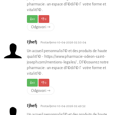
pharmacie : un espace dГ©diГ© Г votre forme et
vitalitГ© .
👍
0
👎
0
Odgovori ⇾
Ijhefj
Postavljeno 10-04-2026 02:50:04
Un accueil personnalisГ© et des produits de haute
qualitГ© - https://www.pharmacie-odeon-saint-
joseph.com/mentions-legales/ , DГ©couvrez notre
pharmacie : un espace dГ©diГ© Г votre forme et
vitalitГ© .
👍
0
👎
0
Odgovori ⇾
Ijhefj
Postavljeno 10-04-2026 02:49:52
Un accueil personnalisГ© et des produits de haute