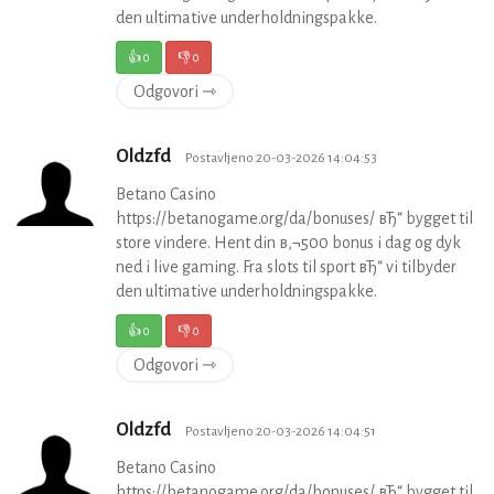
den ultimative underholdningspakke.
👍
0
👎
0
Odgovori ⇾
Oldzfd
Postavljeno 20-03-2026 14:04:53
Betano Casino
https://betanogame.org/da/bonuses/ вЂ“ bygget til
store vindere. Hent din в‚¬500 bonus i dag og dyk
ned i live gaming. Fra slots til sport вЂ“ vi tilbyder
den ultimative underholdningspakke.
👍
0
👎
0
Odgovori ⇾
Oldzfd
Postavljeno 20-03-2026 14:04:51
Betano Casino
https://betanogame.org/da/bonuses/ вЂ“ bygget til