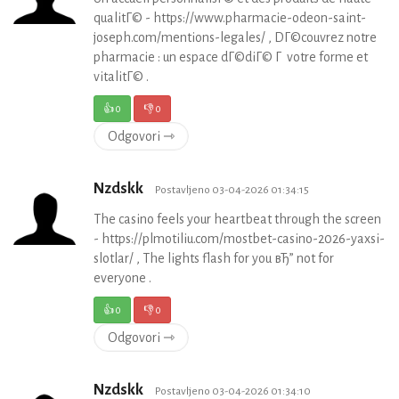
qualitГ© - https://www.pharmacie-odeon-saint-
joseph.com/mentions-legales/ , DГ©couvrez notre
pharmacie : un espace dГ©diГ© Г votre forme et
vitalitГ© .
👍
0
👎
0
Odgovori ⇾
Nzdskk
Postavljeno 03-04-2026 01:34:15
The casino feels your heartbeat through the screen
- https://plmotiliu.com/mostbet-casino-2026-yaxsi-
slotlar/ , The lights flash for you вЂ” not for
everyone .
👍
0
👎
0
Odgovori ⇾
Nzdskk
Postavljeno 03-04-2026 01:34:10