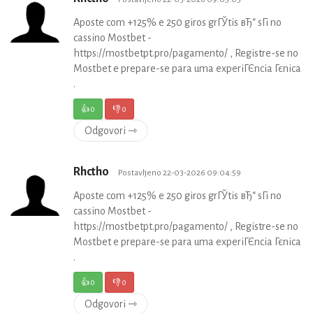
Aposte com +125% e 250 giros grГЎtis вЂ“ sГі no
cassino Mostbet -
https://mostbetpt.pro/pagamento/ , Registre-se no
Mostbet e prepare-se para uma experiГЄncia Гєnica
.
👍
0
👎
0
Odgovori ⇾
Rhctho
Postavljeno 22-03-2026 09:04:59
Aposte com +125% e 250 giros grГЎtis вЂ“ sГі no
cassino Mostbet -
https://mostbetpt.pro/pagamento/ , Registre-se no
Mostbet e prepare-se para uma experiГЄncia Гєnica
.
👍
0
👎
0
Odgovori ⇾