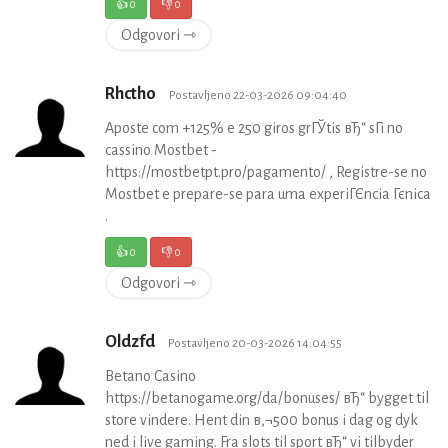
👍
0
👎
0
Odgovori ⇾
Rhctho
Postavljeno 22-03-2026 09:04:40
Aposte com +125% e 250 giros grГЎtis вЂ“ sГі no
cassino Mostbet -
https://mostbetpt.pro/pagamento/ , Registre-se no
Mostbet e prepare-se para uma experiГЄncia Гєnica
.
👍
0
👎
0
Odgovori ⇾
Oldzfd
Postavljeno 20-03-2026 14:04:55
Betano Casino
https://betanogame.org/da/bonuses/ вЂ“ bygget til
store vindere. Hent din в‚¬500 bonus i dag og dyk
ned i live gaming. Fra slots til sport вЂ“ vi tilbyder