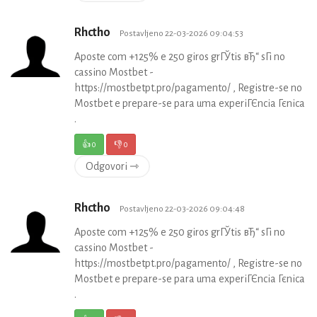
Rhctho
Postavljeno 22-03-2026 09:04:53
Aposte com +125% e 250 giros grГЎtis вЂ“ sГі no
cassino Mostbet -
https://mostbetpt.pro/pagamento/ , Registre-se no
Mostbet e prepare-se para uma experiГЄncia Гєnica
.
👍
0
👎
0
Odgovori ⇾
Rhctho
Postavljeno 22-03-2026 09:04:48
Aposte com +125% e 250 giros grГЎtis вЂ“ sГі no
cassino Mostbet -
https://mostbetpt.pro/pagamento/ , Registre-se no
Mostbet e prepare-se para uma experiГЄncia Гєnica
.