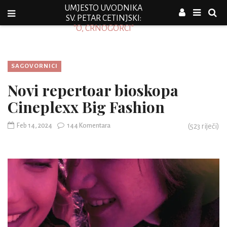
UMJESTO UVODNIKA
SV. PETAR CETINJSKI:
"O, CRNOGORCI"
SAGOVORNICI
Novi repertoar bioskopa
Cineplexx Big Fashion
Feb 14, 2024
144 Komentara
(
523
riječi)