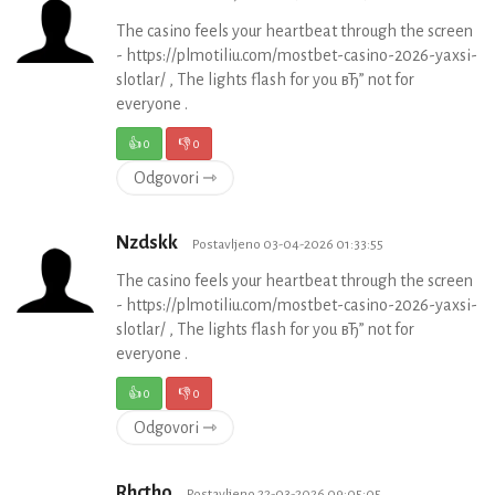
The casino feels your heartbeat through the screen
- https://plmotiliu.com/mostbet-casino-2026-yaxsi-
slotlar/ , The lights flash for you вЂ” not for
everyone .
👍
0
👎
0
Odgovori ⇾
Nzdskk
Postavljeno 03-04-2026 01:33:55
The casino feels your heartbeat through the screen
- https://plmotiliu.com/mostbet-casino-2026-yaxsi-
slotlar/ , The lights flash for you вЂ” not for
everyone .
👍
0
👎
0
Odgovori ⇾
Rhctho
Postavljeno 22-03-2026 09:05:05