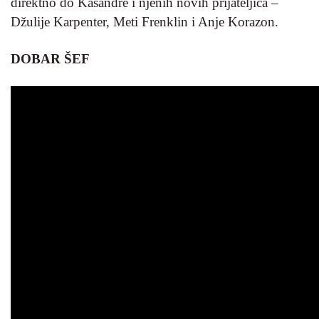
direktno do Kasandre i njenih novih prijateljica –
Džulije Karpenter, Meti Frenklin i Anje Korazon.
DOBAR ŠEF