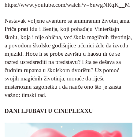
https://www.youtube.com/watch?v=6uwgNRqK__M
Nastavak voljene avanture sa animiranim životinjama.
Priča prati Idu i Benija, koji pohađaju Vinterštajn
školu, koja i nije obična, već škola magičnih životinja,
a povodom školske godišnjice učenici žele da izvedu
mjuzikl. Hoće li se probe završiti u haosu ili će se
razred usredsrediti na predstavu? I šta se dešava sa
čudnim rupama u školskom dvorištu? Uz pomoć
svojih magičnih životinja, moraće da riješe
misterioznu zagonetku i da nauče ono što je zaista
važno: timski rad.
DANI LJUBAVI U CINEPLEXXU