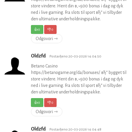
store vindere. Hent din в‚¬500 bonus i dag og dyk
ned i live gaming. Fra slots til sport вЂ“ vi tilbyder
den ultimative underholdningspakke.
👍
0
👎
0
Odgovori ⇾
Oldzfd
Postavljeno 20-03-2026 14:04:50
Betano Casino
https://betanogame.org/da/bonuses/ вЂ“ bygget til
store vindere. Hent din в‚¬500 bonus i dag og dyk
ned i live gaming. Fra slots til sport вЂ“ vi tilbyder
den ultimative underholdningspakke.
👍
0
👎
0
Odgovori ⇾
Oldzfd
Postavljeno 20-03-2026 14:04:48