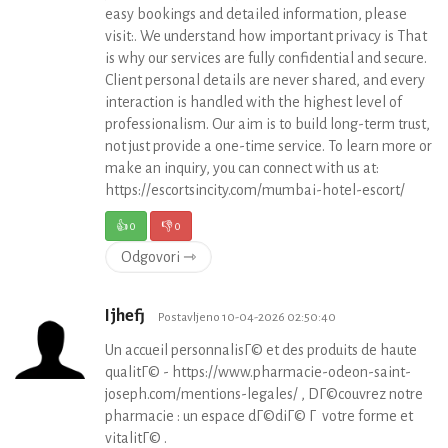
easy bookings and detailed information, please
visit:. We understand how important privacy is That
is why our services are fully confidential and secure.
Client personal details are never shared, and every
interaction is handled with the highest level of
professionalism. Our aim is to build long-term trust,
not just provide a one-time service. To learn more or
make an inquiry, you can connect with us at:
https://escortsincity.com/mumbai-hotel-escort/
👍
0
👎
0
Odgovori ⇾
Ijhefj
Postavljeno 10-04-2026 02:50:40
Un accueil personnalisГ© et des produits de haute
qualitГ© - https://www.pharmacie-odeon-saint-
joseph.com/mentions-legales/ , DГ©couvrez notre
pharmacie : un espace dГ©diГ© Г votre forme et
vitalitГ© .