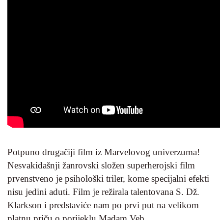
Potpuno drugačiji film iz Marvelovog univerzuma!
Nesvakidašnji žanrovski složen superherojski film
prvenstveno je psihološki triler, kome specijalni efekti
nisu jedini aduti. Film je režirala talentovana S. Dž.
Klarkson i predstaviće nam po prvi put na velikom
platnu priču o porijeklu Madam Veb.