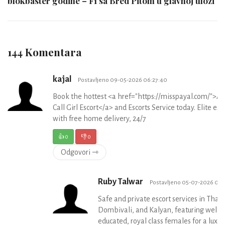
blokbaster godine – F1 sa Bred Pitom u glavnoj ulozi
144 Komentara
kajal
Postavljeno 09-05-2026 06:27:40
Book the hottest <a href="https://misspayal.com/">Ae
Call Girl Escort</a> and Escorts Service today. Elite esc
with free home delivery, 24/7
👍
0
👎
0
Odgovori ⇾
Ruby Talwar
Postavljeno 05-07-2026 06:
Safe and private escort services in Than
Dombivali, and Kalyan, featuring well-
educated, royal class females for a luxur