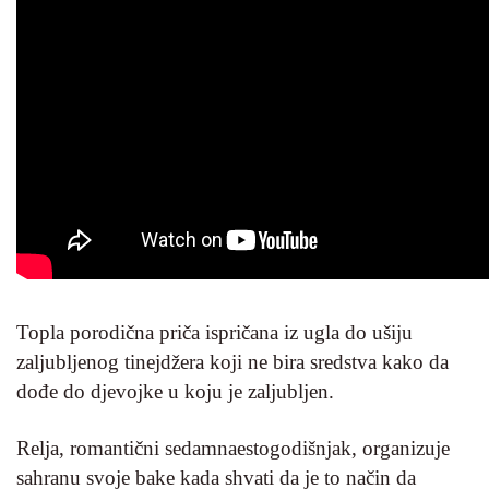
Topla porodična priča ispričana iz ugla do ušiju
zaljubljenog tinejdžera koji ne bira sredstva kako da
dođe do djevojke u koju je zaljubljen.
Relja, romantični sedamnaestogodišnjak, organizuje
sahranu svoje bake kada shvati da je to način da