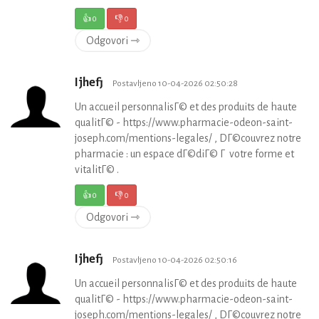
👍
0
👎
0
Odgovori ⇾
Ijhefj
Postavljeno 10-04-2026 02:50:28
Un accueil personnalisГ© et des produits de haute
qualitГ© - https://www.pharmacie-odeon-saint-
joseph.com/mentions-legales/ , DГ©couvrez notre
pharmacie : un espace dГ©diГ© Г votre forme et
vitalitГ© .
👍
0
👎
0
Odgovori ⇾
Ijhefj
Postavljeno 10-04-2026 02:50:16
Un accueil personnalisГ© et des produits de haute
qualitГ© - https://www.pharmacie-odeon-saint-
joseph.com/mentions-legales/ , DГ©couvrez notre