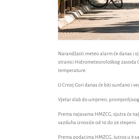
Narandžasti meteo alarm će danas i sjut
stranici Hidrometeorološkog zavoda C
temperature.
U Crnoj Gori danas će biti sunčano i v
Vjetar slab do umjeren, promjenljivog
Prema najavama HMZCG, sjutra će najvi
vazduha iznosiće od 10 do 26 stepeni.
Prema podacima HMZCG, jutros u 9 sati n