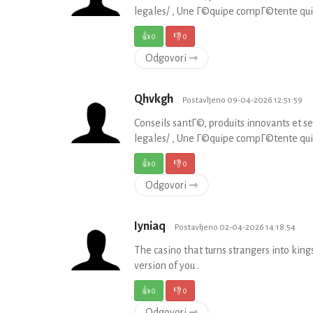
legales/ , Une Г©quipe compГ©tente qui
👍
0
👎
0
Odgovori ⇾
Qhvkgh
Postavljeno 09-04-2026 12:51:59
Conseils santГ©, produits innovants et
legales/ , Une Г©quipe compГ©tente qui
👍
0
👎
0
Odgovori ⇾
Iyniaq
Postavljeno 02-04-2026 14:18:54
The casino that turns strangers into king
version of you .
👍
0
👎
0
Odgovori ⇾