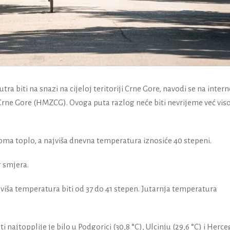
ra biti na snazi na cijeloj teritoriji Crne Gore, navodi se na intern
rne Gore (HMZCG). Ovoga puta razlog neće biti nevrijeme već vis
eoma toplo, a najviša dnevna temperatura iznosiće 40 stepeni.
 smjera.
ša temperatura biti od 37 do 41 stepen. Jutarnja temperatura
ajtopplije je bilo u Podgorici (30,8 °C), Ulcinju (29,6 °C) i Herce