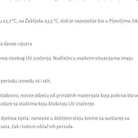
 23,7 °C, na Žabljaku 23,5 °C, dok je najsvježije bio u Pljevljima (18
a danas i sjutra
ma visokog UV zračenja. Nadležni u ovakvim situacijama imaju
periodu između 10 i 16h.
ladovini, nosite odjeću od prirodnih materijala koja pokriva što v
naočare sa staklima koja blokiraju UV zračenje.
 djelova tijela, nanosite u debljem sloju kreme za sunčanje sa
sata, čak i tokom oblačnih perioda.