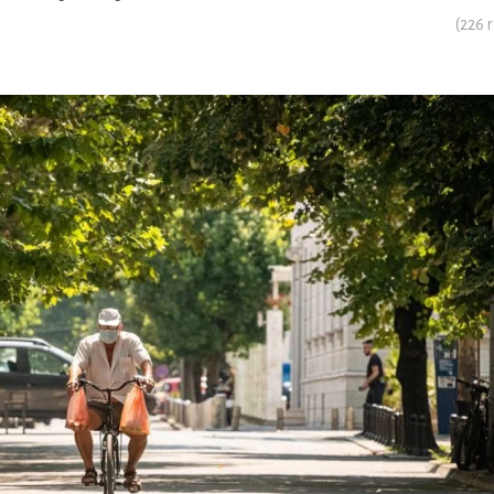
(
226
r