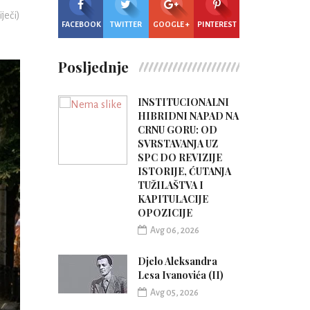
iječi)
FACEBOOK
TWITTER
GOOGLE +
PINTEREST
Posljednje
INSTITUCIONALNI
HIBRIDNI NAPAD NA
CRNU GORU: OD
SVRSTAVANJA UZ
SPC DO REVIZIJE
ISTORIJE, ĆUTANJA
TUŽILAŠTVA I
KAPITULACIJE
OPOZICIJE
Avg 06, 2026
Djelo Aleksandra
Lesa Ivanovića (II)
Avg 05, 2026