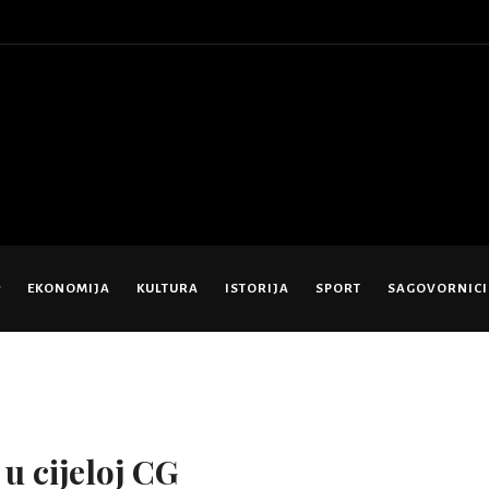
EKONOMIJA
KULTURA
ISTORIJA
SPORT
SAGOVORNICI
u cijeloj CG