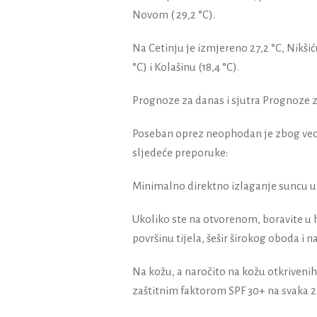
Novom ( 29,2 °C).
Na Cetinju je izmjereno 27,2 °C, Nikšiću
°C) i Kolašinu (18,4 °C).
Prognoze za danas i sjutra Prognoze z
Poseban oprez neophodan je zbog veo
sljedeće preporuke:
Minimalno direktno izlaganje suncu u 
Ukoliko ste na otvorenom, boravite u h
površinu tijela, šešir širokog oboda i 
Na kožu, a naročito na kožu otkrivenih
zaštitnim faktorom SPF 30+ na svaka 2 