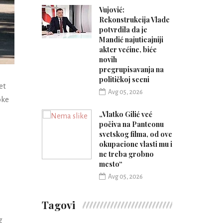
Vujović:
Rekonstrukcija Vlade
potvrdila da je
Mandić najuticajniji
akter većine, biće
novih
pregrupisavanja na
političkoj sceni
et
Avg 05, 2026
oke
„Vlatko Gilić već
počiva na Panteonu
svetskog filma, od ove
okupacione vlasti mu i
ne treba grobno
mesto“
Avg 05, 2026
Tagovi
g