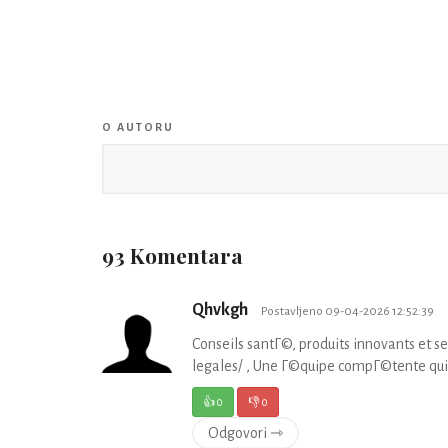
O AUTORU
93 Komentara
Qhvkgh
Postavljeno 09-04-2026 12:52:39
Conseils santГ©, produits innovants et
legales/ , Une Г©quipe compГ©tente qui
👍
0
👎
0
Odgovori ⇾