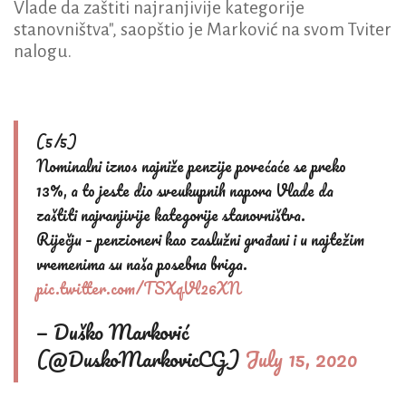
Vlade da zaštiti najranjivije kategorije
stanovništva", saopštio je Marković na svom Tviter
nalogu.
(5/5)
Nominalni iznos najniže penzije povećaće se preko
13%, a to jeste dio sveukupnih napora Vlade da
zaštiti najranjivije kategorije stanovništva.
Riječju – penzioneri kao zaslužni građani i u najtežim
vremenima su naša posebna briga.
pic.twitter.com/TSXqVl26XN
— Duško Marković
(@DuskoMarkovicCG)
July 15, 2020