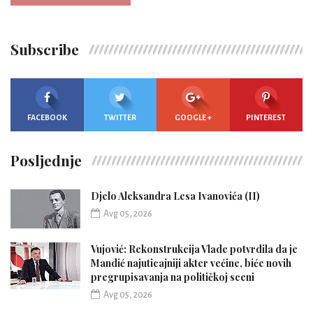
Subscribe
FACEBOOK
TWITTER
GOOGLE +
PINTEREST
Posljednje
Djelo Aleksandra Lesa Ivanovića (II)
Avg 05, 2026
Vujović: Rekonstrukcija Vlade potvrdila da je
Mandić najuticajniji akter većine, biće novih
pregrupisavanja na političkoj sceni
Avg 05, 2026