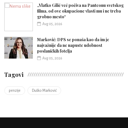
„Vlatko Gilić već počiva na Panteonu svetskog
filma, od ove okupacione vlasti mu i ne treba
grobno mesto“
Avg 05, 2026
Marković: DPS se ponaša kao da im je
najvažnije da ne napuste udobnost
poslaničkih fotelja
Avg 05, 2026
Tagovi
penzije
Duško Marković