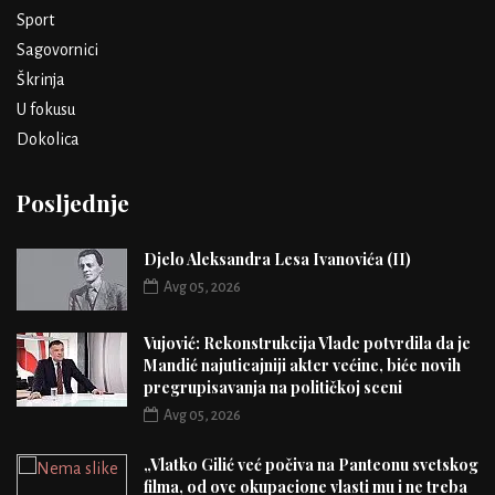
Sport
Sagovornici
Škrinja
U fokusu
Dokolica
Posljednje
Djelo Aleksandra Lesa Ivanovića (II)
Avg 05, 2026
Vujović: Rekonstrukcija Vlade potvrdila da je
Mandić najuticajniji akter većine, biće novih
pregrupisavanja na političkoj sceni
Avg 05, 2026
„Vlatko Gilić već počiva na Panteonu svetskog
filma, od ove okupacione vlasti mu i ne treba