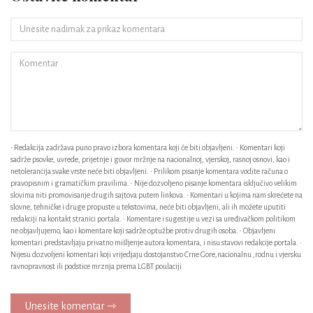
• Redakcija zadržava puno pravo izbora komentara koji će biti objavljeni. • Komentari koji
sadrže psovke, uvrede, prijetnje i govor mržnje na nacionalnoj, vjerskoj, rasnoj osnovi, kao i
netolerancija svake vrste neće biti objavljeni. • Prilikom pisanje komentara vodite računa o
pravopisnim i gramatičkim pravilima. • Nije dozvoljeno pisanje komentara isključivo velikim
slovima niti promovisanje drugih sajtova putem linkova. • Komentari u kojima nam skrećete na
slovne, tehničke i druge propuste u tekstovima, neće biti objavljeni, ali ih možete uputiti
redakciji na kontakt stranici portala. • Komentare i sugestije u vezi sa uređivačkom politikom
ne objavljujemo, kao i komentare koji sadrže optužbe protiv drugih osoba. • Objavljeni
komentari predstavljaju privatno mišljenje autora komentara, i nisu stavovi redakcije portala. •
Nijesu dozvoljeni komentari koji vrijedjaju dostojanstvo Crne Gore,nacionalnu ,rodnu i vjersku
ravnopravnost ili podstice mrznja prema LGBT poulaciji.
Unesite komentar ⇾