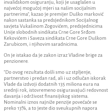
invalidskom osiguranju, koji je usaglašen u
najvećoj mogućoj mjeri sa našim socijalnim
partnerima", kazao je premijer Duško marković
nakon sastanka sa predsjednikom Socijalnog
savjeta Vukašinom Zogovićem, predsjednicima
Unije slobodnih sindikata Crne Gore Srđom
Kekovićem i Saveza sindikata Crne Gore Duškom
Zarubicom, i njihovim saradnicima.
On je istakao da je zakon izraz Vladine brige za
penzionere.
"Do ovog rezultata došli smo uz stpljenje,
partnerstvo i predan rad, ali i uz odlučan iskorak
Vlade da izdvoji dodatnih 135 miliona eura na
srednji rok, istovremeno osiguravajući redovnost
davanja i održivost finansijskog sistema.
Nominalni iznos najniže penzije povećaće se
preko 13%, a to jeste dio sveukupnih napora