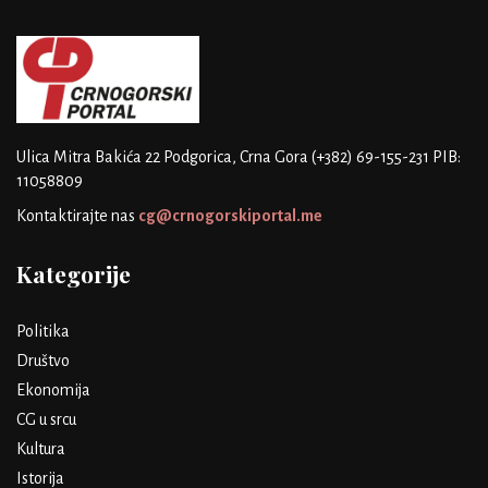
Ulica Mitra Bakića 22
Podgorica, Crna Gora
(+382) 69-155-231
PIB:
11058809
Kontaktirajte nas
cg@crnogorskiportal.me
Kategorije
Politika
Društvo
Ekonomija
CG u srcu
Kultura
Istorija