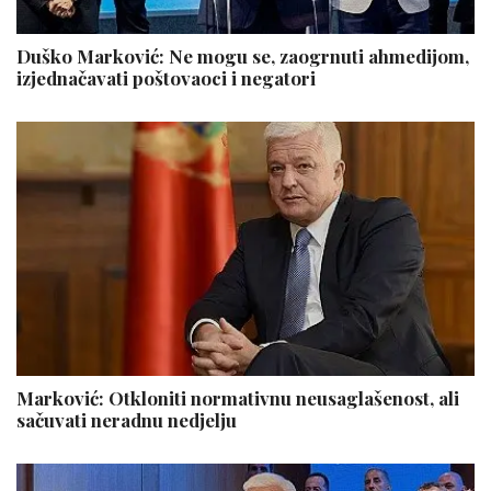
Duško Marković: Ne mogu se, zaogrnuti ahmedijom,
izjednačavati poštovaoci i negatori
Marković: Otkloniti normativnu neusaglašenost, ali
sačuvati neradnu nedjelju