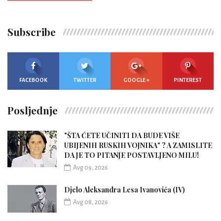
Subscribe
FACEBOOK
TWITTER
GOOGLE +
PINTEREST
Posljednje
"ŠTA ĆETE UČINITI DA BUDE VIŠE
UBIJENIH RUSKIH VOJNIKA" ? A ZAMISLITE
DA JE TO PITANJE POSTAVLJENO MILU!
Avg 09, 2026
Djelo Aleksandra Lesa Ivanovića (IV)
Avg 08, 2026