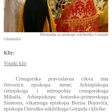
Hirotonija za episkopa
svještenika Gorazda
Glomazića
Klir:
Visoki klir
Crnogorska pravoslavna crkva ima
četvoricu episkopa: mene, Arhiepiskopa
cetinjskoga i mitropolita crnogorskoga
Mihaila,
Arhiepiskopa kotorsko-primorskoga
Simeona, vikarnoga episkopa Borisa Bojovića,
episkopa Ostroško-nikšićkoga Gorazda i klirike: