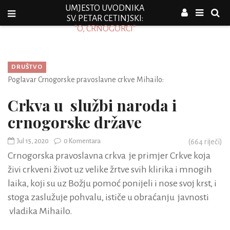
UMJESTO UVODNIKA
SV. PETAR CETINJSKI:
"O, CRNOGORCI"
DRUŠTVO
Poglavar Crnogorske pravoslavne crkve Mihailo:
Crkva u službi naroda i
crnogorske države
Jul 15, 2020
0 Komentara
(
664
riječi)
Crnogorska pravoslavna crkva je primjer Crkve koja
živi crkveni život uz velike žrtve svih klirika i mnogih
laika, koji su uz Božju pomoć ponijeli i nose svoj krst, i
stoga zaslužuje pohvalu, ističe u obraćanju javnosti
vladika Mihailo.