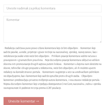
• Redakcija zadržava puno pravo izbora komentara koji će biti objavljeni. • Komentari koji
sadrže psovke, uvrede, prijetnje i govor mržnje na nacionalnoj, vjerskoj, rasnoj osnovi, kao i
netolerancija svake vrste neće biti objavljeni. • Prilikom pisanje komentara vodite računa o
pravopisnim i gramatičkim pravilima. • Nije dozvoljeno pisanje komentara isključivo velikim
slovima niti promovisanje drugih sajtova putem linkova. • Komentari u kojima nam skrećete na
slovne, tehničke i druge propuste u tekstovima, neće biti objavljeni, ali ih možete uputiti
redakciji na kontakt stranici portala. • Komentare i sugestije u vezi sa uređivačkom politikom
ne objavljujemo, kao i komentare koji sadrže optužbe protiv drugih osoba. • Objavljeni
komentari predstavljaju privatno mišljenje autora komentara, i nisu stavovi redakcije portala. •
Nijesu dozvoljeni komentari koji vrijedjaju dostojanstvo Crne Gore,nacionalnu ,rodnu i vjersku
ravnopravnost ili podstice mrznja prema LGBT poulaciji.
Unesite komentar ⇾