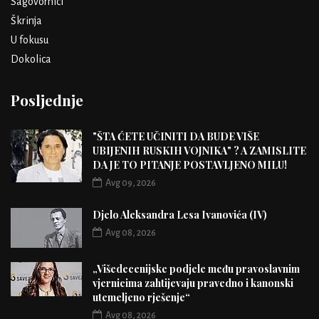
Sagovornici
Škrinja
U fokusu
Dokolica
Posljednje
"ŠTA ĆETE UČINITI DA BUDE VIŠE
UBIJENIH RUSKIH VOJNIKA" ? A ZAMISLITE
DA JE TO PITANJE POSTAVLJENO MILU!
Avg 09, 2026
Djelo Aleksandra Lesa Ivanovića (IV)
Avg 08, 2026
„Višedecenijske podjele među pravoslavnim
vjernicima zahtijevaju pravedno i kanonski
utemeljeno rješenje“
Avg 08, 2026