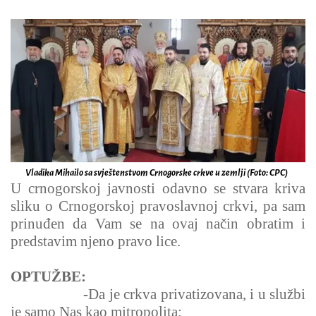
Vladika Mihailo sa svještenstvom Crnogorske crkve u zemlji (Foto: CPC)
U crnogorskoj javnosti odavno se stvara kriva
sliku o Crnogorskoj pravoslavnoj crkvi, pa sam
prinuđen da Vam se na ovaj način obratim i
predstavim njeno pravo lice.
OPTUŽBE:
-
Da je crkva privatizovana, i u službi
je samo Nas kao mitropolita;