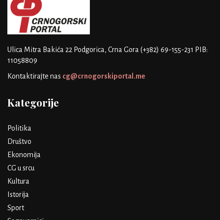
Ulica Mitra Bakića 22
Podgorica, Crna Gora
(+382) 69-155-231
PIB:
11058809
Kontaktirajte nas
cg@crnogorskiportal.me
Kategorije
Politika
Društvo
Ekonomija
CG u srcu
Kultura
Istorija
Sport