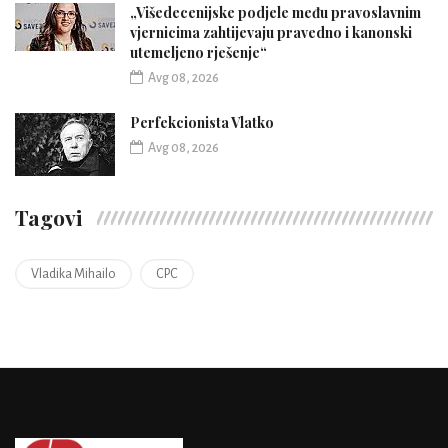
„Višedecenijske podjele među pravoslavnim
vjernicima zahtijevaju pravedno i kanonski
utemeljeno rješenje“
Avg 08, 2026
Perfekcionista Vlatko
Avg 08, 2026
Tagovi
Vladika Mihailo
CPC