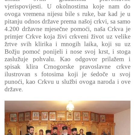
vjerispovijesti. U okolnostima koje nam do
ovoga vremena nijesu bile s ruke, bar kad je u
pitanju odnos države prema našoj crkvi, sa samo
4.200 državne mjesečne pomoći, naša Crkva je
primjer Crkve koja živi crkveni život uz velike
žrtve svih klirika i mnogih laika, koji su uz
Božju pomoć ponijeli i nose svoj krst, i stoga
zaslužuje pohvalu. Kao odgovor prilažem i
spisak klira Crnogorske pravoslavne crkve
ilustrovan s fotosima koji je śedoče u svoj
punoći, kao Crkvu u službi ovoga naroda i ove
države.