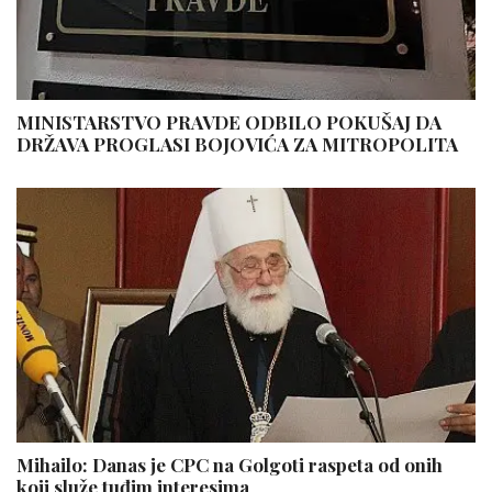
MINISTARSTVO PRAVDE ODBILO POKUŠAJ DA
DRŽAVA PROGLASI BOJOVIĆA ZA MITROPOLITA
Mihailo: Danas je CPC na Golgoti raspeta od onih
koji služe tuđim interesima