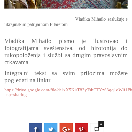
Vladika Mihailo saslužuje s
ukrajinskim patrijarhom Filaretom
Vladika Mihailo pismo je ilustrovao i
fotografijama sveštenstva, od hirotonija do
rukopoloženja i službi sa drugim pravoslavnim
crkavama.
Integralni tekst sa svim prilozima možete
pogledati na linku:
https://drive.google.com/file/d/1xX5KirT83yTsbCTYz63qq1oWlf1F
usp=sharing
0