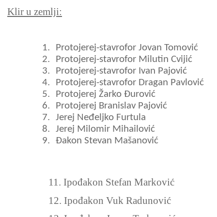
Klir u zemlji:
1.
Protojerej-stavrofor Jovan Tomović
2.
Protojerej-stavrofor Milutin Cvijić
3.
Protojerej-stavrofor Ivan Pajović
4.
Protojerej-stavrofor Dragan Pavlović
5.
Protojerej Žarko Đurović
6.
Protojerej Branislav Pajović
7.
Jerej Neđeljko Furtula
8.
Jerej Milomir Mihailović
9.
Đakon Stevan Mašanović
11. Ipođakon Stefan Marković
12. Ipođakon Vuk Radunović