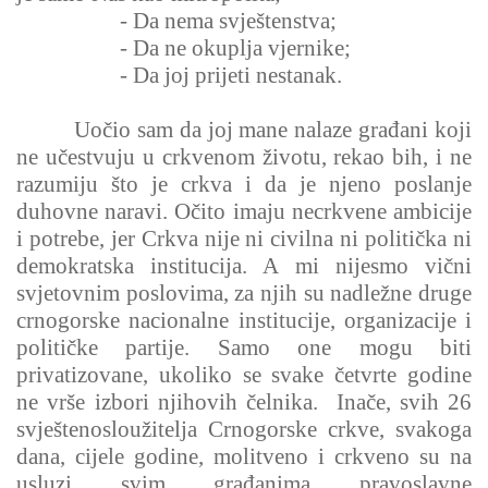
- Da nema svještenstva;
- Da ne okuplja vjernike;
- Da joj prijeti nestanak.
Uočio sam da joj mane nalaze građani koji
ne učestvuju u crkvenom životu, rekao bih, i ne
razumiju što je crkva i da je njeno poslanje
duhovne naravi. Očito imaju necrkvene ambicije
i potrebe, jer Crkva nije ni civilna ni politička ni
demokratska institucija. A mi nijesmo vični
svjetovnim poslovima, za njih su nadležne druge
crnogorske nacionalne institucije, organizacije i
političke partije. Samo one mogu biti
privatizovane, ukoliko se svake četvrte godine
ne vrše izbori njihovih čelnika. Inače, svih 26
svještenosloužitelja Crnogorske crkve, svakoga
dana, cijele godine, molitveno i crkveno su na
usluzi svim građanima pravoslavne