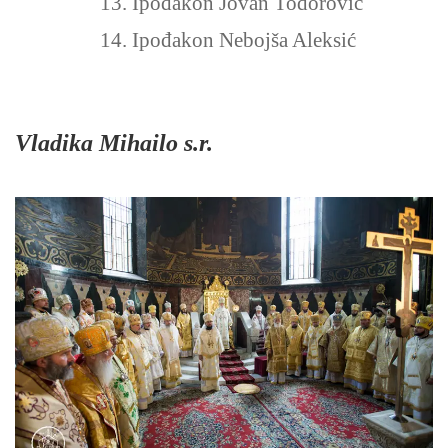
13. Ipođakon Jovan Todorović
14. Ipođakon Nebojša Aleksić
Vladika Mihailo s.r.