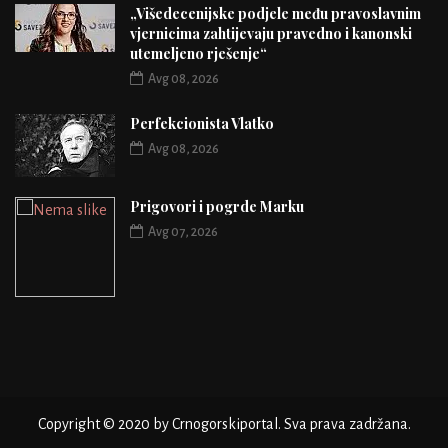
„Višedecenijske podjele među pravoslavnim
vjernicima zahtijevaju pravedno i kanonski
utemeljeno rješenje“
Avg 08, 2026
Perfekcionista Vlatko
Avg 08, 2026
Prigovori i pogrde Marku
Avg 07, 2026
Copyright © 2020 by Crnogorskiportal. Sva prava zadržana.