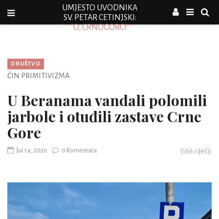
UMJESTO UVODNIKA
SV. PETAR CETINJSKI:
"O, CRNOGORCI"
DRUŠTVO
ČIN PRIMITIVIZMA
U Beranama vandali polomili
jarbole i otuđili zastave Crne
Gore
Jul 14, 2020
0 Komentara
(
166
riječi)