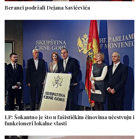
Beranci podržali Dejana Savićevića
LP: Šokantno je što u fašističkim činovima učestvuju i
funkcioneri lokalne vlasti