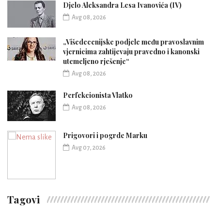
Djelo Aleksandra Lesa Ivanovića (IV)
Avg 08, 2026
„Višedecenijske podjele među pravoslavnim
vjernicima zahtijevaju pravedno i kanonski
utemeljeno rješenje“
Avg 08, 2026
Perfekcionista Vlatko
Avg 08, 2026
Prigovori i pogrde Marku
Avg 07, 2026
Tagovi