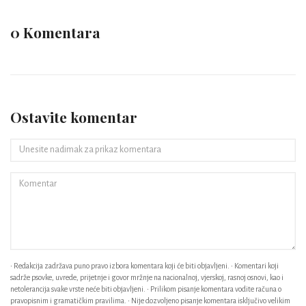
0 Komentara
Ostavite komentar
• Redakcija zadržava puno pravo izbora komentara koji će biti objavljeni. • Komentari koji
sadrže psovke, uvrede, prijetnje i govor mržnje na nacionalnoj, vjerskoj, rasnoj osnovi, kao i
netolerancija svake vrste neće biti objavljeni. • Prilikom pisanje komentara vodite računa o
pravopisnim i gramatičkim pravilima. • Nije dozvoljeno pisanje komentara isključivo velikim