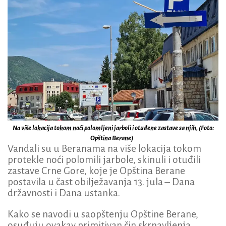
Na više lokacija tokom noći polomljeni jarboli i otuđene zastave sa njih, (Foto:
Opština Berane)
Vandali su u Beranama na više lokacija tokom
protekle noći polomili jarbole, skinuli i otuđili
zastave Crne Gore, koje je Opština Berane
postavila u čast obilježavanja 13. jula – Dana
državnosti i Dana ustanka.
Kako se navodi u saopštenju Opštine Berane,
osuđuju ovakav primitivan čin skrnavljenja