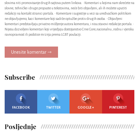
slovima niti promovisanje drugih sajtova putem linkova. • Komentari u kojima nam skrećete na
slovne, tehničke i druge propuste u tekstovima, neće biti objavljeni, ali ih možete uputiti
redakciji na kontakt stranici portala. • Komentare i sugestije u vezi sa uređivačkom politikom
ne objavljujemo, kao i komentare koji sadrže optužbe protiv drugih osoba. • Objavljeni
komentari predstavljaju privatno mišljenje autora komentara, i nisu stavovi redakcije portala. •
Nijesu dozvoljeni komentari koji vrijedjaju dostojanstvo Crne Gore,nacionalnu ,rodnu i vjersku
ravnopravnost ili podstice mrznja prema LGBT poulaciji.
Unesite komentar ⇾
Subscribe
FACEBOOK
TWITTER
GOOGLE +
PINTEREST
Posljednje