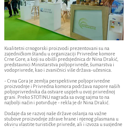
Kvalitetni crnogorski proizvodi prezentovani su na
zajedničkom štandu u organizaciji Privredne komore
Crne Gore, a koji su obišli predsjednica dr Nina Drakić,
predstavnici Ministarstva poljoprivrede, šumarstva i
vodoprivrede, kao i zvaničnici više država-učesnica.
- Crna Gora je zemlja perspektivne poljoprivredne
proizvodnje i Privredna komora podržava napore naših
poljoprivrednika da ostvare uspjeh u ovoj privrednoj
grani. Preko STOTINU nagrada sa ovog sajma to na
najbolji način i potvrđuje - rekla je dr Nina Drakić.
Dodaje da se razvoj naše države oslanja na važne
stubove proizvodnje zdrave hrane i njenog plasmana u
okviru vlastite turističke privrede, ali i izvoza u susjedne