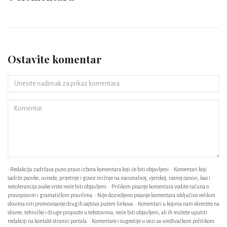
Ostavite komentar
• Redakcija zadržava puno pravo izbora komentara koji će biti objavljeni. • Komentari koji
sadrže psovke, uvrede, prijetnje i govor mržnje na nacionalnoj, vjerskoj, rasnoj osnovi, kao i
netolerancija svake vrste neće biti objavljeni. • Prilikom pisanje komentara vodite računa o
pravopisnim i gramatičkim pravilima. • Nije dozvoljeno pisanje komentara isključivo velikim
slovima niti promovisanje drugih sajtova putem linkova. • Komentari u kojima nam skrećete na
slovne, tehničke i druge propuste u tekstovima, neće biti objavljeni, ali ih možete uputiti
redakciji na kontakt stranici portala. • Komentare i sugestije u vezi sa uređivačkom politikom