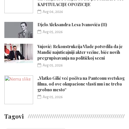
KAPITULACIJE OPOZICIJE
Avg 06, 2026
Djelo Aleksandra Lesa Ivanovića (II)
Avg 05, 2026
Vujović: Rekonstrukcija Vlade potvrdila da je
Mandić najuticajniji akter većine, biće novih
pregrupisavanja na političkoj sceni
Avg 05, 2026
„Vlatko Gilić već počiva na Panteonu svetskog
filma, od ove okupacione vlasti mu i ne treba
grobno mesto“
Avg 05, 2026
Tagovi