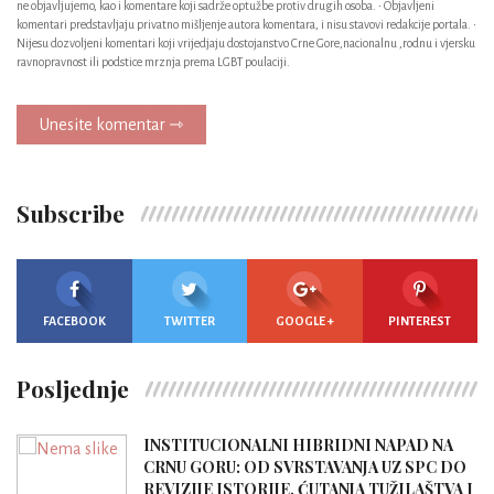
ne objavljujemo, kao i komentare koji sadrže optužbe protiv drugih osoba. • Objavljeni
komentari predstavljaju privatno mišljenje autora komentara, i nisu stavovi redakcije portala. •
Nijesu dozvoljeni komentari koji vrijedjaju dostojanstvo Crne Gore,nacionalnu ,rodnu i vjersku
ravnopravnost ili podstice mrznja prema LGBT poulaciji.
Unesite komentar ⇾
Subscribe
FACEBOOK
TWITTER
GOOGLE +
PINTEREST
Posljednje
INSTITUCIONALNI HIBRIDNI NAPAD NA
CRNU GORU: OD SVRSTAVANJA UZ SPC DO
REVIZIJE ISTORIJE, ĆUTANJA TUŽILAŠTVA I