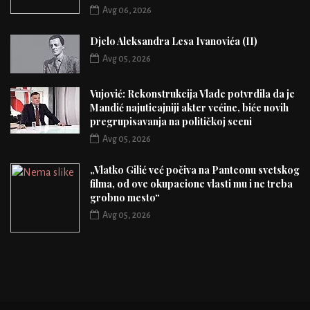
Avg 06, 2026
Djelo Aleksandra Lesa Ivanovića (II)
Avg 05, 2026
Vujović: Rekonstrukcija Vlade potvrdila da je
Mandić najuticajniji akter većine, biće novih
pregrupisavanja na političkoj sceni
Avg 05, 2026
„Vlatko Gilić već počiva na Panteonu svetskog
filma, od ove okupacione vlasti mu i ne treba
grobno mesto“
Avg 05, 2026