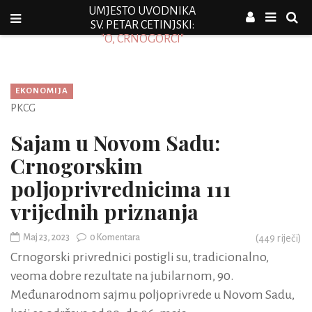
UMJESTO UVODNIKA
SV. PETAR CETINJSKI:
"O, CRNOGORCI"
EKONOMIJA
PKCG
Sajam u Novom Sadu:
Crnogorskim
poljoprivrednicima 111
vrijednih priznanja
Maj 23, 2023
0 Komentara
(
449
riječi)
Crnogorski privrednici postigli su, tradicionalno,
veoma dobre rezultate na jubilarnom, 90.
Međunarodnom sajmu poljoprivrede u Novom Sadu,