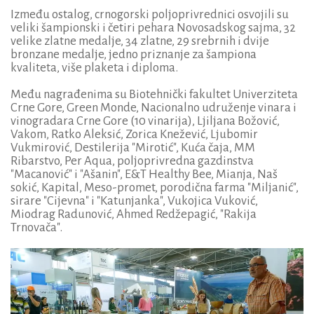
Između ostalog, crnogorski poljoprivrednici osvojili su
veliki šampionski i četiri pehara Novosadskog sajma, 32
velike zlatne medalje, 34 zlatne, 29 srebrnih i dvije
bronzane medalje, jedno priznanje za šampiona
kvaliteta, više plaketa i diploma.
Među nagrađenima su Biotehnički fakultet Univerziteta
Crne Gore, Green Monde, Nacionalno udruženje vinara i
vinogradara Crne Gore (10 vinarija), Ljiljana Božović,
Vakom, Ratko Aleksić, Zorica Knežević, Ljubomir
Vukmirović, Destilerija "Mirotić", Kuća čaja, MM
Ribarstvo, Per Aqua, poljoprivredna gazdinstva
"Macanović" i "Ašanin", E&T Healthy Bee, Mianja, Naš
sokić, Kapital, Meso-promet, porodična farma "Miljanić",
sirare "Cijevna" i "Katunjanka", Vukojica Vuković,
Miodrag Radunović, Ahmed Redžepagić, "Rakija
Trnovača".