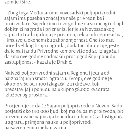
zemlje i šire.
- Zbog toga Međunarodni novosadski poljoprivredni
sajam ima poseban značaj za naše privrednike i
proizvođače. Svjedočimo i ove godine da su mnogi od njih
dobitnici nagrada i priznanja, jer je sa Novosadakog
sajma to tradicija koja je prisutna, rekla bih nepresušna,
i ima svoju ekonomsku zakonomjernost. Ono što nas,
pored velikog broja nagrada, dodatno ohrabruje, jeste
da je na štandu Privredne komore više od 20 izlagača, i
da smo ove godine nadmašili prošlogodišnju ponudu i
zastupljenost - kazala je Drakić.
Najveći poljoprivredni sajam u Regionu i jedna od
najznačajnijih smotri agrara u Evropi, ove godine je
okupio više od 1.100 izlagača iz 21 države, koji
predstavljaju ponudu na ukupno 58.000 kvadrata
izložbenog prostora.
Procjenjuje se da će Sajam poljoprivrede u Novom Sadu
posjetiti oko 140.000 ljudi kojima će, osim proizvoda, biti
prezentovane najnovija tehnička i tehnološka dostignuća
u agraru, primjena nauke u poljoprivredi,
najsavremenija mehanizacija...