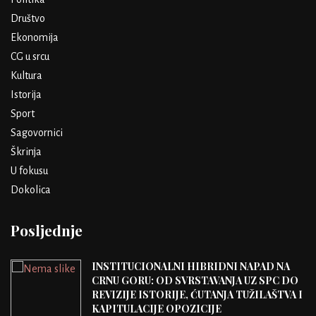
Društvo
Ekonomija
CG u srcu
Kultura
Istorija
Sport
Sagovornici
Škrinja
U fokusu
Dokolica
Posljednje
INSTITUCIONALNI HIBRIDNI NAPAD NA
CRNU GORU: OD SVRSTAVANJA UZ SPC DO
REVIZIJE ISTORIJE, ĆUTANJA TUŽILAŠTVA I
KAPITULACIJE OPOZICIJE