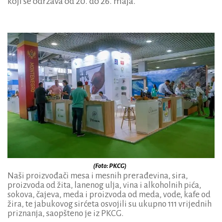
koji se održava od 20. do 26. maja.
(Foto: PKCG)
Naši proizvođači mesa i mesnih prerađevina, sira,
proizvoda od žita, lanenog ulja, vina i alkoholnih pića,
sokova, čajeva, meda i proizvoda od meda, vode, kafe od
žira, te jabukovog sirćeta osvojili su ukupno 111 vrijednih
priznanja, saopšteno je iz PKCG.