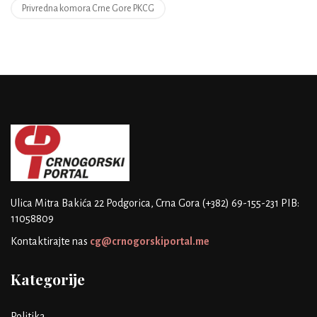
Privredna komora Crne Gore PKCG
Ulica Mitra Bakića 22
Podgorica, Crna Gora
(+382) 69-155-231
PIB:
11058809
Kontaktirajte nas
cg@crnogorskiportal.me
Kategorije
Politika