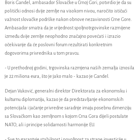
Boris Gandel, ambasador Slovačke u Crnoj Gori, potvrdio je da su
politički odnosi dvije zemlje na visokom nivou, naročito ističući
važnost slovačke podrške nakon obnove nezavisnosti Crne Gore.
Ambasador smatra da je vrijednost spoljnotrgovinske razmijene
između dvije zemlje neophodno značajno povećati i izrazio
očekivanje da će poslovni forum rezultirati konkretnim
dogovorima privrednika u tom pravcu.
- U prethodnoj godini, trgovinska razmjena naših zemalja iznosila
je 22 miliona eura, što je jako malo - kazao je Gandel.
Dejan Vuković, generalni direktor Direktorata za ekonomsku i
kulturnu diplomatiju, kazao je da predstavljanje ekonomskih
potencijala i jačanje privredne saradnje imaju posebnu dimenziju
sa Slovačkom kao zemljnom s kojom Crna Gora dijeli postulate
NATO, ali i principe solidarnosti harmonije EU.
- Sve to garantuje stabilnost i povoljnost za strane investicije u