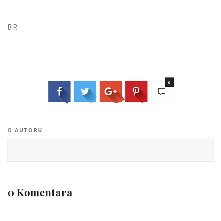
B.P.
0
O AUTORU
0 Komentara