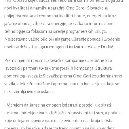
ima. Oblasti koje u sadašnjem ekonomskom momentu mogu dati
novi kvalitet i dinamiku u saradnji Crne Gore i Slovačke su
poljoprivreda sa akcentom na kvalitet hrane, energetika kroz
jačanje obnovljivih izvora energije, te svakako informacione
tehnologije sa fokusom na širenje programerskih usluga.
Neizostavno važno bilo bi i ulaganje u širenje ponude i uvođenje
novih sadržaja i usluga u crnogorski turizam - rekla je Drakić.
Prema njenim riječima, slovačke kompanije su prisutne kao
izvoznici i partneri 30-tak crnogorskih kompanija. Struktura
pomenutog izvoza iz Slovačke prema Crnoj Gori jesu dominantno
vozila, električne mašine i oprema, kao dio industrije na koju se
naša zemlja uvozno oslanja.
- Vjerujem da šanse na crnogorskoj strani postoje i u oblasti
turizma i hotelijerstva, uključujući i zdravstveni turizam, a podaci
koje dobijamo govore nam da je evidentan rast broja turista i
noćenja iz Slovačke, i da je taj trend prisutan nekoliko godina