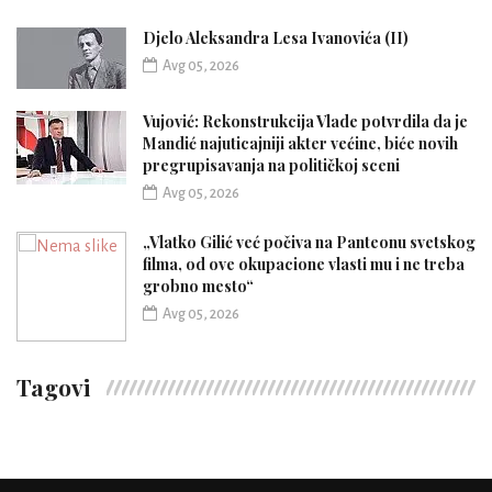
Djelo Aleksandra Lesa Ivanovića (II)
Avg 05, 2026
Vujović: Rekonstrukcija Vlade potvrdila da je
Mandić najuticajniji akter većine, biće novih
pregrupisavanja na političkoj sceni
Avg 05, 2026
„Vlatko Gilić već počiva na Panteonu svetskog
filma, od ove okupacione vlasti mu i ne treba
grobno mesto“
Avg 05, 2026
Tagovi