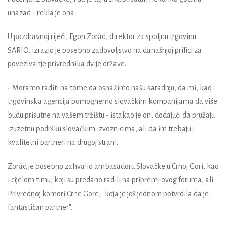
unazad - rekla je ona.
U pozdravnoj riječi, Egon Zorád, direktor za spoljnu trgovinu
SARIO, izrazio je posebno zadovoljstvo na današnjoj prilici za
povezivanje privrednika dvije države.
- Moramo raditi na tome da osnažimo našu saradnju, da mi, kao
trgovinska agencija pomognemo slovačkim kompanijama da više
budu prisutne na vašem tržištu - istakao je on, dodajući da pružaju
izuzetnu podršku slovačkim izvoznicima, ali da im trebaju i
kvalitetni partneri na drugoj strani.
Zorád je posebno zahvalio ambasadoru Slovačke u Crnoj Gori, kao
i cijelom timu, koji su predano radili na pripremi ovog foruma, ali
Privrednoj komori Crne Gore, "koja je još jednom potvrdila da je
fantastičan partner".