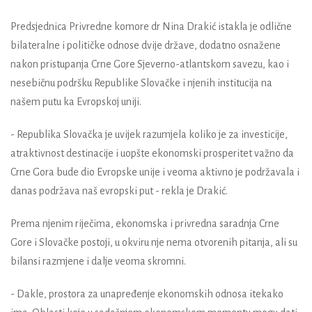
Predsjednica Privredne komore dr Nina Drakić istakla je odlične
bilateralne i političke odnose dvije države, dodatno osnažene
nakon pristupanja Crne Gore Sjeverno-atlantskom savezu, kao i
nesebičnu podršku Republike Slovačke i njenih institucija na
našem putu ka Evropskoj uniji.
- Republika Slovačka je uvijek razumjela koliko je za investicije,
atraktivnost destinacije i uopšte ekonomski prosperitet važno da
Crne Gora bude dio Evropske unije i veoma aktivno je podržavala i
danas podržava naš evropski put - rekla je Drakić.
Prema njenim riječima, ekonomska i privredna saradnja Crne
Gore i Slovačke postoji, u okviru nje nema otvorenih pitanja, ali su
bilansi razmjene i dalje veoma skromni.
- Dakle, prostora za unapređenje ekonomskih odnosa itekako