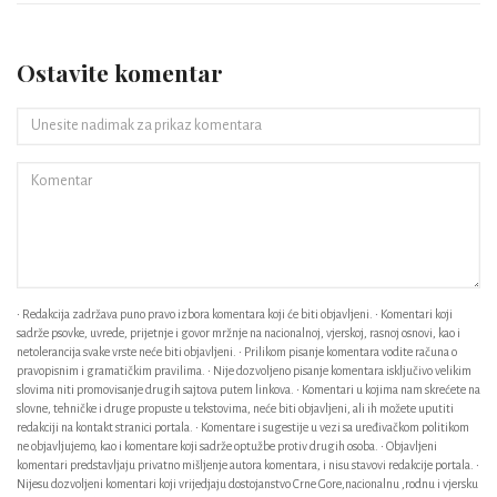
Ostavite komentar
• Redakcija zadržava puno pravo izbora komentara koji će biti objavljeni. • Komentari koji
sadrže psovke, uvrede, prijetnje i govor mržnje na nacionalnoj, vjerskoj, rasnoj osnovi, kao i
netolerancija svake vrste neće biti objavljeni. • Prilikom pisanje komentara vodite računa o
pravopisnim i gramatičkim pravilima. • Nije dozvoljeno pisanje komentara isključivo velikim
slovima niti promovisanje drugih sajtova putem linkova. • Komentari u kojima nam skrećete na
slovne, tehničke i druge propuste u tekstovima, neće biti objavljeni, ali ih možete uputiti
redakciji na kontakt stranici portala. • Komentare i sugestije u vezi sa uređivačkom politikom
ne objavljujemo, kao i komentare koji sadrže optužbe protiv drugih osoba. • Objavljeni
komentari predstavljaju privatno mišljenje autora komentara, i nisu stavovi redakcije portala. •
Nijesu dozvoljeni komentari koji vrijedjaju dostojanstvo Crne Gore,nacionalnu ,rodnu i vjersku