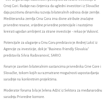
Crnoj Gori. Raduje nas činjenica da ugledni investitori iz Slovačke
daju pozitivnu dinamiku razvoju bilateralnih odnosa dvije zemlje.
Mediteranska zemlja Crna Gora ima divne atribute značajne
privredne resurse, vrijedne privredne potencijale i nastojimo
kreirati ugodan ambijent za strane investicije - rekao je Vuković.
Potencijale za ulaganje u Crnu Goru predstavio je Andrej Lakić iz
Agencije za investicije, dok je "Business Friendly Slovakia"
predstavila Silvia Radovanović, SARIO.
Forum je završen bilateralnim sastancima privrednika Crne Gore i
Slovačke, tokom kojih su razmatrane mogućnosti uspostavljanja
saradnje na konkretnim projektima.
Moderator foruma bila je Jelena Adžić iz Sektora za međunarodnu
saradnju Privredne komore.