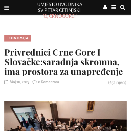
UMJESTO UVODNIKA
SV. PETAR CETINJSKI:
"O, CRNOGORCI"
EKONOMIJA
Privrednici Crne Gore I
Slovačke:saradnja skromna,
ima prostora za unapređenje
Maj 18, 2023
0 Komentara
(
651
riječi)