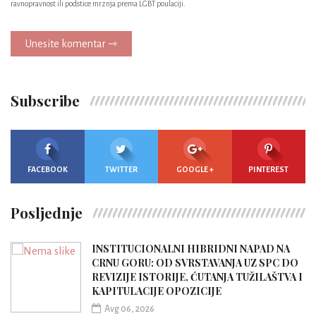
ravnopravnost ili podstice mrznja prema LGBT poulaciji.
Unesite komentar ⇾
Subscribe
FACEBOOK
TWITTER
GOOGLE +
PINTEREST
Posljednje
INSTITUCIONALNI HIBRIDNI NAPAD NA
CRNU GORU: OD SVRSTAVANJA UZ SPC DO
REVIZIJE ISTORIJE, ĆUTANJA TUŽILAŠTVA I
KAPITULACIJE OPOZICIJE
Avg 06, 2026