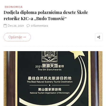
EKONOMIJA
Dodjela diploma polaznicima desete Škole
retorike KIC-a „Budo Tomović“
Dec 26, 2021
0 Komentara
Opširnije ⇾