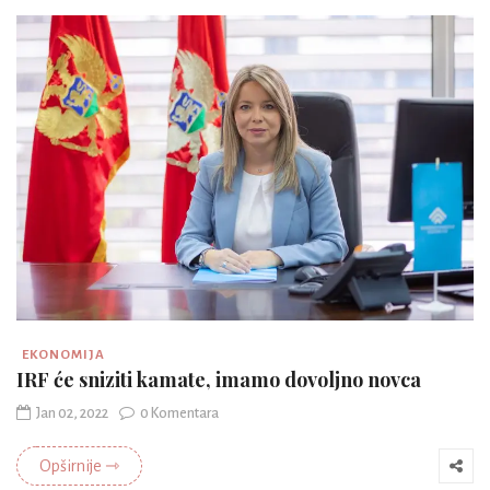
EKONOMIJA
IRF će sniziti kamate, imamo dovoljno novca
Jan 02, 2022
0 Komentara
Opširnije ⇾