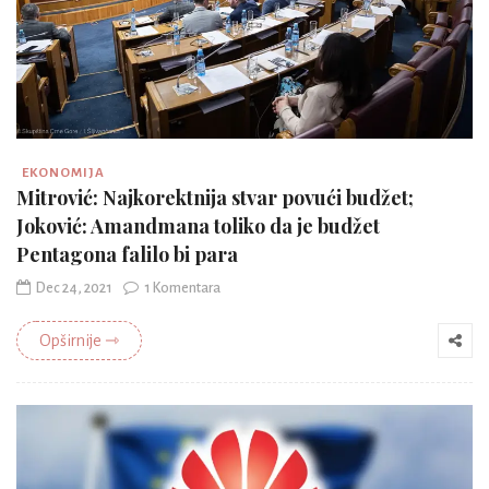
EKONOMIJA
Mitrović: Najkorektnija stvar povući budžet;
Joković: Amandmana toliko da je budžet
Pentagona falilo bi para
Dec 24, 2021
1 Komentara
Opširnije ⇾