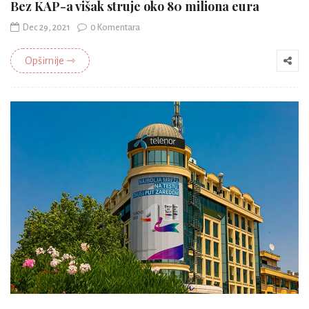
Bez KAP-a višak struje oko 80 miliona eura
Dec 29, 2021
0 Komentara
Opširnije ⇾