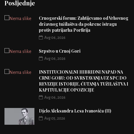
Posljednje
Crnogorski forum: Zahtijevamo od Vrhovnog
državnog tužilaštva da pokrene istragu
protiv patrijarha Porfirija
Avg 06, 2026
Srpstvo u Crnoj Gori
Avg 06, 2026
INSTITUCIONALNI HIBRIDNI NAPAD NA
CRNU GORU: OD SVRSTAVANJA UZ SPC DO
REVIZIJE ISTORIJE, ĆUTANJA TUŽILAŠTVA I
KAPITULACIJE OPOZICIJE
Avg 06, 2026
Djelo Aleksandra Lesa Ivanovića (II)
Avg 05, 2026