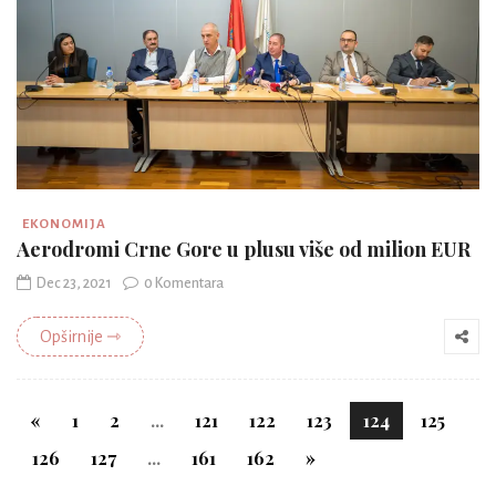
EKONOMIJA
Aerodromi Crne Gore u plusu više od milion EUR
Dec 23, 2021
0 Komentara
Opširnije ⇾
«
1
2
...
121
122
123
124
125
126
127
...
161
162
»