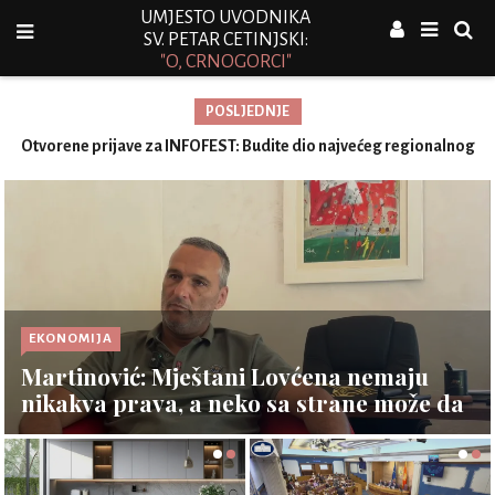
UMJESTO UVODNIKA
SV. PETAR CETINJSKI:
"O, CRNOGORCI"
POSLJEDNJE
Otvorene prijave za INFOFEST: Budite dio najvećeg regionalnog
festivala informatičkih dostignuća
EKONOMIJA
Martinović: Mještani Lovćena nemaju
nikakva prava, a neko sa strane može da
investira