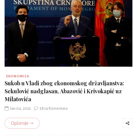
EKONOMIJA
Sukob u Vladi zbog ekonomskog državljanstva:
Sekulović nadglasan, Abazović i Krivokapić uz
Milatovića
Jan 04, 2022
5874 Komentara
Opširnije ⇾