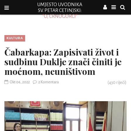
UMJESTO UVODNIKA
SV. PETAR CETINJSKI:
"O, CRNOGORCI"
KULTURA
Čabarkapa: Zapisivati život i
sudbinu Duklje znači činiti je
moćnom, neuništivom
Okt 06, 2022
2 Komentara
(
430
riječi)