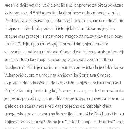
sudarile dvije vojske, već je on slikajući pripreme za bitku pokazao
kako sav narod čini što može da doprinese odbrani svoje zemlje.
Pred nama vaskrsava cijeli jedan svijet o kome znamo nedovoljno
i nejasno iz školskih poduka i istorijskih čitanki. Samo je pisac
snažne imaginacije i emotivnosti mogao da na ovakav način oživi
drevnu Duklju, njenu moć, sjaj i borbeni duh, njeno hrabro
vojevanje za odbranu slobode. Čitavo djelo i njegov smisao temelji
se na svetosti kazanog, zapisanog. Zapisivati život i sudbinu
Duklje znači činiti je moćnom, neuništivom
– istakla je Čabarkapa.
Vukanović je, prema riječima književnika Borislava Cimeše,
napisao jedno klasično djelo fantastične književnosti u Crnoj Gori.
On je jedan od pionira tog književnog pravca, a s obzirom na to da
je pjesnik po vokaciji, on je toliko ispoetizovao i univerzalizovao to
djelo da se zaista može reći da je to jedno od najboljih djela
crnogorske proze u ovom našem milenijumu. Ako Duklju tražimo u
književnom svijetu naći ćemo je u “Ljetopisu popa Dukljanina”, kao