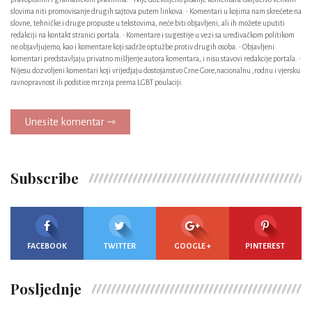
slovima niti promovisanje drugih sajtova putem linkova. • Komentari u kojima nam skrećete na
slovne, tehničke i druge propuste u tekstovima, neće biti objavljeni, ali ih možete uputiti
redakciji na kontakt stranici portala. • Komentare i sugestije u vezi sa uređivačkom politikom
ne objavljujemo, kao i komentare koji sadrže optužbe protiv drugih osoba. • Objavljeni
komentari predstavljaju privatno mišljenje autora komentara, i nisu stavovi redakcije portala. •
Nijesu dozvoljeni komentari koji vrijedjaju dostojanstvo Crne Gore,nacionalnu ,rodnu i vjersku
ravnopravnost ili podstice mrznja prema LGBT poulaciji.
Unesite komentar ⇾
Subscribe
FACEBOOK
TWITTER
GOOGLE +
PINTEREST
Posljednje