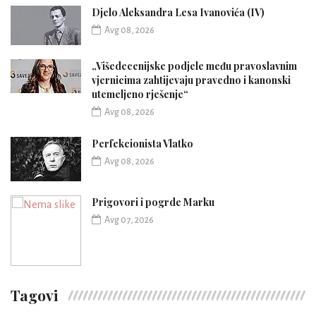
Djelo Aleksandra Lesa Ivanovića (IV)
Avg 08, 2026
„Višedecenijske podjele među pravoslavnim
vjernicima zahtijevaju pravedno i kanonski
utemeljeno rješenje“
Avg 08, 2026
Perfekcionista Vlatko
Avg 08, 2026
Prigovori i pogrde Marku
Avg 07, 2026
Tagovi