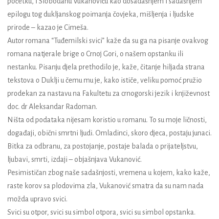
početku, i Slobodanu Vukanoviću kao dosadašnjem i sadašnjem
epilogu tog dukljanskog poimanja čovjeka, mišljenja i ljudske
prirode
– kazao je Cimeša.
Autor romana “Tuđemilski svici” kaže da su ga na pisanje ovakvog
romana natjerale brige o Crnoj Gori, o našem opstanku ili
nestanku. Pisanju djela prethodilo je, kaže, čitanje hiljada strana
tekstova o Duklji u čemu mu je, kako ističe, veliku pomoć pružio
prodekan za nastavu na Fakultetu za crnogorski jezik i književnost
doc. dr Aleksandar Radoman.
Ništa od podataka nijesam koristio u romanu. To su moje ličnosti,
događaji, obični smrtni ljudi. Omladinci, skoro djeca, postaju junaci.
Bitka za odbranu, za postojanje, postaje balada o prijateljstvu,
ljubavi, smrti, izdaji
– objašnjava Vukanović.
Pesimističan zbog naše sadašnjosti, vremena u kojem, kako kaže,
raste korov sa plodovima zla, Vukanović smatra da su nam nada
možda upravo svici.
Svici su otpor, svici su simbol otpora, svici su simbol opstanka.