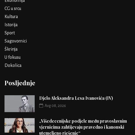
Ekonomija
CG u srcu
Kultura
Istorija
Sport
Sagovornici
Škrinja
U fokusu
Dokolica
Posljednje
Djelo Aleksandra Lesa Ivanovića (IV)
Avg 08, 2026
„Višedecenijske podjele među pravoslavnim
vjernicima zahtijevaju pravedno i kanonski
utemeljeno rješenje“