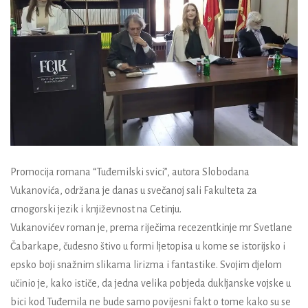
Promocija romana “Tuđemilski svici”, autora Slobodana
Vukanovića, održana je danas u svečanoj sali Fakulteta za
crnogorski jezik i književnost na Cetinju.
Vukanovićev roman je, prema riječima recezentkinje mr Svetlane
Čabarkape, čudesno štivo u formi ljetopisa u kome se istorijsko i
epsko boji snažnim slikama lirizma i fantastike. Svojim djelom
učinio je, kako ističe, da jedna velika pobjeda dukljanske vojske u
bici kod Tuđemila ne bude samo povijesni fakt o tome kako su se