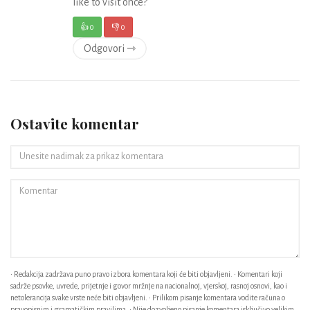
like to visit once?
👍
0
👎
0
Odgovori ⇾
Ostavite komentar
• Redakcija zadržava puno pravo izbora komentara koji će biti objavljeni. • Komentari koji
sadrže psovke, uvrede, prijetnje i govor mržnje na nacionalnoj, vjerskoj, rasnoj osnovi, kao i
netolerancija svake vrste neće biti objavljeni. • Prilikom pisanje komentara vodite računa o
pravopisnim i gramatičkim pravilima. • Nije dozvoljeno pisanje komentara isključivo velikim