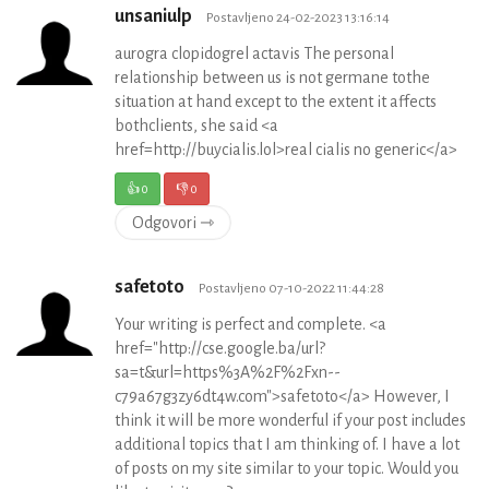
unsaniulp
Postavljeno 24-02-2023 13:16:14
aurogra clopidogrel actavis The personal
relationship between us is not germane tothe
situation at hand except to the extent it affects
bothclients, she said <a
href=http://buycialis.lol>real cialis no generic</a>
👍
0
👎
0
Odgovori ⇾
safetoto
Postavljeno 07-10-2022 11:44:28
Your writing is perfect and complete. <a
href="http://cse.google.ba/url?
sa=t&url=https%3A%2F%2Fxn--
c79a67g3zy6dt4w.com">safetoto</a> However, I
think it will be more wonderful if your post includes
additional topics that I am thinking of. I have a lot
of posts on my site similar to your topic. Would you