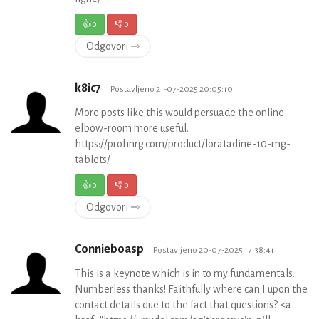
👍
0
👎
0
Odgovori ⇾
k8ic7
Postavljeno 21-07-2025 20:05:10
More posts like this would persuade the online
elbow-room more useful.
https://prohnrg.com/product/loratadine-10-mg-
tablets/
👍
0
👎
0
Odgovori ⇾
Connieboasp
Postavljeno 20-07-2025 17:38:41
This is a keynote which is in to my fundamentals…
Numberless thanks! Faithfully where can I upon the
contact details due to the fact that questions? <a