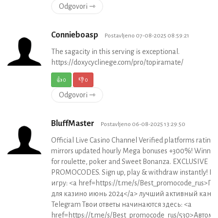
Odgovori ⇾
Connieboasp
Postavljeno 07-08-2025 08:59:21
The sagacity in this serving is exceptional.
https://doxycyclinege.com/pro/topiramate/
👍
0
👎
0
Odgovori ⇾
BluffMaster
Postavljeno 06-08-2025 13:29:50
Official Live Casino Channel Verified platforms rating
mirrors updated hourly Mega bonuses +300%! Winning
for roulette, poker and Sweet Bonanza. EXCLUSIVE
PROMOCODES. Sign up, play & withdraw instantly! 
игру: <a href=https://t.me/s/Best_promocode_rus>
для казино июнь 2024</a> лучший активный канал
Telegram Твои ответы начинаются здесь: <a
href=https://t.me/s/Best_promocode_rus/530>Автом