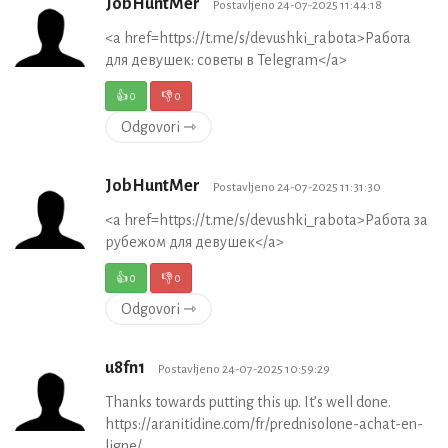
JobHuntMer
Postavljeno 24-07-2025 11:44:18
<a href=https://t.me/s/devushki_rabota>Работа
для девушек: советы в Telegram</a>
👍
0
👎
0
Odgovori ⇾
JobHuntMer
Postavljeno 24-07-2025 11:31:30
<a href=https://t.me/s/devushki_rabota>Работа за
рубежом для девушек</a>
👍
0
👎
0
Odgovori ⇾
u8fn1
Postavljeno 24-07-2025 10:59:29
Thanks towards putting this up. It’s well done.
https://aranitidine.com/fr/prednisolone-achat-en-
ligne/