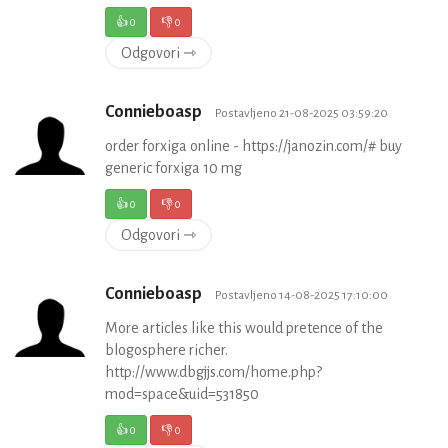
👍
0
👎
0
Odgovori ⇾
Connieboasp
Postavljeno 21-08-2025 03:59:20
order forxiga online - https://janozin.com/# buy
generic forxiga 10 mg
👍
0
👎
0
Odgovori ⇾
Connieboasp
Postavljeno 14-08-2025 17:10:00
More articles like this would pretence of the
blogosphere richer.
http://www.dbgjjs.com/home.php?
mod=space&uid=531850
👍
0
👎
0