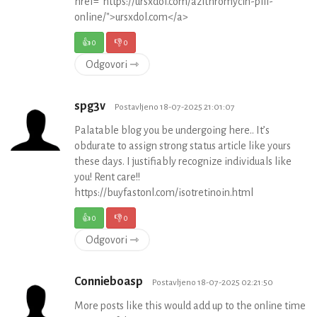
href="https://ursxdol.com/azithromycin-pill-
online/">ursxdol.com</a>
👍
0
👎
0
Odgovori ⇾
spg3v
Postavljeno 18-07-2025 21:01:07
Palatable blog you be undergoing here.. It’s
obdurate to assign strong status article like yours
these days. I justifiably recognize individuals like
you! Rent care!!
https://buyfastonl.com/isotretinoin.html
👍
0
👎
0
Odgovori ⇾
Connieboasp
Postavljeno 18-07-2025 02:21:50
More posts like this would add up to the online time