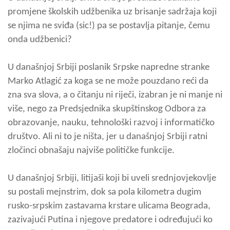
promjene školskih udžbenika uz brisanje sadržaja koji
se njima ne sviđa (sic!) pa se postavlja pitanje, čemu
onda udžbenici?
U današnjoj Srbiji poslanik Srpske napredne stranke
Marko Atlagić za koga se ne može pouzdano reći da
zna sva slova, a o čitanju ni riječi, izabran je ni manje ni
više, nego za Predsjednika skupštinskog Odbora za
obrazovanje, nauku, tehnološki razvoj i informatičko
društvo. Ali ni to je ništa, jer u današnjoj Srbiji ratni
zločinci obnašaju najviše političke funkcije.
U današnjoj Srbiji, litijaši koji bi uveli srednjovjekovlje
su postali mejnstrim, dok sa pola kilometra dugim
rusko-srpskim zastavama krstare ulicama Beograda,
zazivajući Putina i njegove predatore i određujući ko