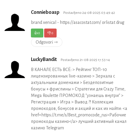
Connieboasp
Postavljeno 24-08-2025 03:49:42
brand xenical - https://asacostat.com/ orlistat drug
👍
0
👎
0
Odgovori ⇾
LuckyBandit
Postavljeno 21-08-2025 17:53:14
В КАНАЛЕ ЕСТЬ ВСЁ: > Рейтинг ТОП-10
лицензированных live-казино > Зеркала с
актуальными доменами > Бездепозитные
бонусы + фриспины > Стратегии для Crazy Time,
Mega Roulette ПРОМОКОД "узнаешь внутри" >
Регистрация > Игра > Вывод ?! Коллекция
промокодов, бонусов и акций и как их найти: <a
href=https://t.me/s/Best_promocode_rus>Рабочие
промокоды казино</a> лучший активный канал
казино Telegram