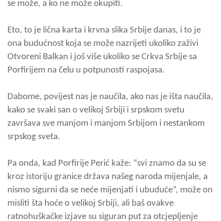
se može, a ko ne može okupiti.
Eto, to je lična karta i krvna slika Srbije danas, i to je
ona budućnost koja se može nazrijeti ukoliko zaživi
Otvoreni Balkan i još više ukoliko se Crkva Srbije sa
Porfirijem na čelu u potpunosti raspojasa.
Dabome, povijest nas je naučila, ako nas je išta naučila,
kako se svaki san o velikoj Srbiji i srpskom svetu
završava sve manjom i manjom Srbijom i nestankom
srpskog sveta.
Pa onda, kad Porfirije Perić kaže: “svi znamo da su se
kroz istoriju granice država našeg naroda mijenjale, a
nismo sigurni da se neće mijenjati i ubuduće”, može on
misliti šta hoće o velikoj Srbiji, ali baš ovakve
ratnohuškačke izjave su siguran put za otcjepljenje