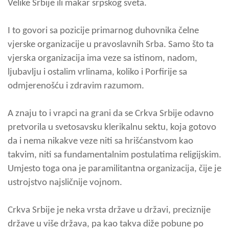
Velike Srbije ili makar srpskog sveta.
I to govori sa pozicije primarnog duhovnika čelne
vjerske organizacije u pravoslavnih Srba. Samo što ta
vjerska organizacija ima veze sa istinom, nadom,
ljubavlju i ostalim vrlinama, koliko i Porfirije sa
odmjerenošću i zdravim razumom.
A znaju to i vrapci na grani da se Crkva Srbije odavno
pretvorila u svetosavsku klerikalnu sektu, koja gotovo
da i nema nikakve veze niti sa hrišćanstvom kao
takvim, niti sa fundamentalnim postulatima religijskim.
Umjesto toga ona je paramilitantna organizacija, čije je
ustrojstvo najsličnije vojnom.
Crkva Srbije je neka vrsta države u državi, preciznije
države u više država, pa kao takva diže pobune po