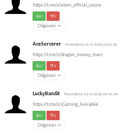
https://t.me/s/atom_official_casino
👍
0
👎
0
Odgovori ⇾
AceSorcerer
Postavljeno 15-12-2025 23:40:35
https://t.me/s/dragon_money_mani
👍
0
👎
0
Odgovori ⇾
LuckyBandit
Postavljeno 03-12-2025 09:16:00
https://t.me/s/iGaming_live/4866
👍
0
👎
0
Odgovori ⇾