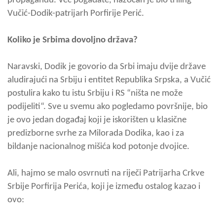
propagandu. Već pogađate, nazočan je bio triling
Vučić-Dodik-patrijarh Porfirije Perić.
Koliko je Srbima dovoljno država?
Naravski, Dodik je govorio da Srbi imaju dvije države
aludirajući na Srbiju i entitet Republika Srpska, a Vučić
postulira kako tu istu Srbiju i RS “ništa ne može
podijeliti“. Sve u svemu ako pogledamo površnije, bio
je ovo jedan događaj koji je iskorišten u klasične
predizborne svrhe za Milorada Dodika, kao i za
bildanje nacionalnog mišića kod potonje dvojice.
Ali, hajmo se malo osvrnuti na riječi Patrijarha Crkve
Srbije Porfirija Perića, koji je između ostalog kazao i
ovo: