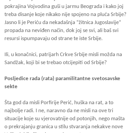
pokrajina Vojvodina guši u jarmu Beograda i kako joj
treba disanje koje nikako nije spojeno na pluća Srbije?
Jasno li je Periću da nekadašnja “žitnica Jugoslavije“
propada na neviđen način, dok joj se svi, ali baš svi
resursi ispumpavaju od strane te iste Srbije.
Ili, u konačnici, patrijarh Crkve Srbije misli možda na
Sandžak, koji bi se trebao otcijepiti od Srbije?
Posljedice rada (rata) paramilitantne svetosavske
sekte
Šta god da misli Porfirije Perić, huška na rat, a to
najbolje radi. I ne, naravno da ne misli na ove tri
situacije koje su vjerovatnije od potonjih, nego mašta
o prekrajanju granica u stilu stvaranja nekakve nove