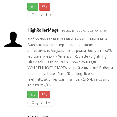
👍
0
👎
0
Odgovori ⇾
HighRollerMage
Postavljeno 25-07-2025 05:37:36
Добро пожаловать в ОФИЦИАЛЬНЫЙ КАНАЛ!
Здесь только проверенные live-казино с
лицензиями. Актуальные зеркала, бонусы 500%
и стратегии для: • American Roulette • Lightning
Blackjack • Cash or Crash Промокоды для
УСИЛЕННОГО СТАРТА! Играй и выводи! Выбери
свою игру: https://t.me/iGaming_live <a
href=https://t.me/iGaming_live/4270>Live Casino
Telegram</a>
👍
0
👎
0
Odgovori ⇾