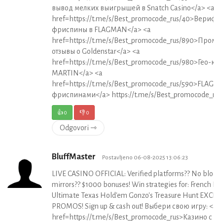
вывод мелких выигрышей в Snatch Casino</a> <a
href=https://t.me/s/Best_promocode_rus/40>Вери
фриспины в FLAGMAN</a> <a
href=https://t.me/s/Best_promocode_rus/890>Пром
отзывы о Goldenstar</a> <a
href=https://t.me/s/Best_promocode_rus/980>Гео-ке
MARTIN</a> <a
href=https://t.me/s/Best_promocode_rus/590>FLAGM
фриспинами</a> https://t.me/s/Best_promocode_ru
👍
0
👎
0
Odgovori ⇾
BluffMaster
Postavljeno 06-08-2025 13:06:23
LIVE CASINO OFFICIAL: Verified platforms?? No block
mirrors?? $1000 bonuses! Win strategies for: French Ro
Ultimate Texas Hold'em Gonzo's Treasure Hunt EXCL
PROMOS! Sign up & cash out! Выбери свою игру: <a
href=https://t.me/s/Best_promocode_rus>Казино с