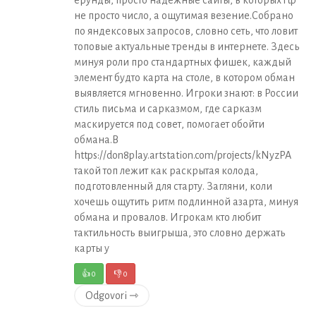
ерунды, просто надёжные сайты, в которых rtp
не просто число, а ощутимая везение.Собрано
по яндексовых запросов, словно сеть, что ловит
топовые актуальные тренды в интернете. Здесь
минуя роли про стандартных фишек, каждый
элемент будто карта на столе, в котором обман
выявляется мгновенно. Игроки знают: в России
стиль письма и сарказмом, где сарказм
маскируется под совет, помогает обойти
обмана.В
https://don8play.artstation.com/projects/kNyzPA
такой топ лежит как раскрытая колода,
подготовленный для старту. Загляни, коли
хочешь ощутить ритм подлинной азарта, минуя
обмана и провалов. Игрокам кто любит
тактильность выигрыша, это словно держать
карты у
👍
0
👎
0
Odgovori ⇾