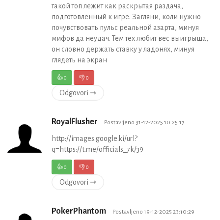
такой топ лежит как раскрытая раздача,
подготовленный к игре. Загляни, коли нужно
почувствовать пульс реальной азарта, минуя
мифов да неудач. Тем тех любит вес выигрыша,
он словно держать ставку у ладонях, минуя
глядеть на экран
👍
0
👎
0
Odgovori ⇾
RoyalFlusher
Postavljeno 31-12-2025 10:25:17
http://images.google.ki/url?
q=https://t.me/officials_7k/39
👍
0
👎
0
Odgovori ⇾
PokerPhantom
Postavljeno 19-12-2025 23:10:29