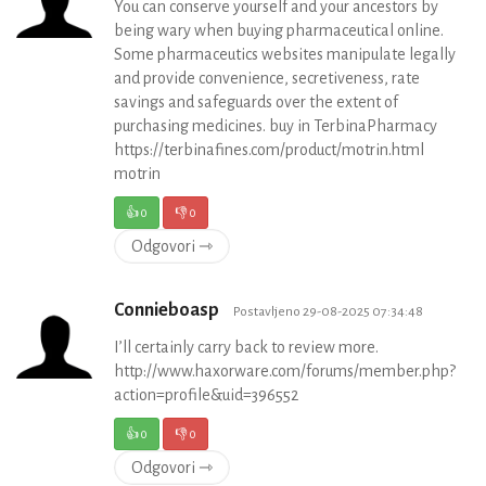
You can conserve yourself and your ancestors by
being wary when buying pharmaceutical online.
Some pharmaceutics websites manipulate legally
and provide convenience, secretiveness, rate
savings and safeguards over the extent of
purchasing medicines. buy in TerbinaPharmacy
https://terbinafines.com/product/motrin.html
motrin
👍
0
👎
0
Odgovori ⇾
Connieboasp
Postavljeno 29-08-2025 07:34:48
I’ll certainly carry back to review more.
http://www.haxorware.com/forums/member.php?
action=profile&uid=396552
👍
0
👎
0
Odgovori ⇾