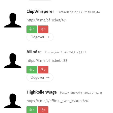
ChipWhisperer
Postavljeno 21-11-2025 18:06:44
https://t.me/of_1xbet/761
👍
0
👎
0
Odgovori ⇾
AllInAce
Postavljeno 21-11-2025 17:55:48
https://t.me/of_1xbet/588
👍
0
👎
0
Odgovori ⇾
HighRollerMage
Postavljeno 06-11-2025 01:32:31
https://t.me/s/official_1win_aviator/216
👍
0
👎
0