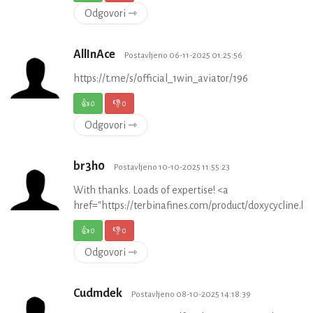
Odgovori ⇾
AllInAce
Postavljeno 06-11-2025 01:25:56
https://t.me/s/official_1win_aviator/196
👍
0
👎
0
Odgovori ⇾
br3h0
Postavljeno 10-10-2025 11:55:23
With thanks. Loads of expertise! <a
href="https://terbinafines.com/product/doxycycline
👍
0
👎
0
Odgovori ⇾
Cudmdek
Postavljeno 08-10-2025 14:18:39