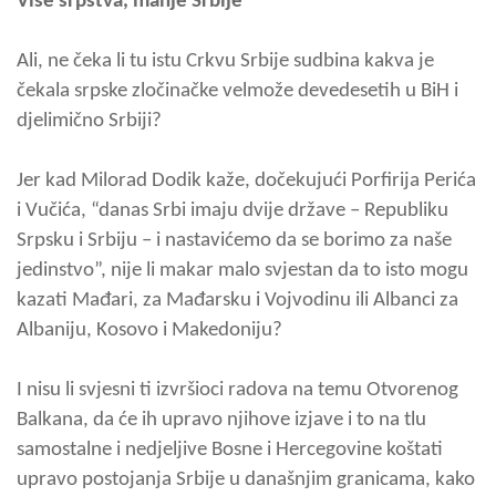
Više srpstva, manje Srbije
Ali, ne čeka li tu istu Crkvu Srbije sudbina kakva je
čekala srpske zločinačke velmože devedesetih u BiH i
djelimično Srbiji?
Jer kad Milorad Dodik kaže, dočekujući Porfirija Perića
i Vučića, “danas Srbi imaju dvije države – Republiku
Srpsku i Srbiju – i nastavićemo da se borimo za naše
jedinstvo”, nije li makar malo svjestan da to isto mogu
kazati Mađari, za Mađarsku i Vojvodinu ili Albanci za
Albaniju, Kosovo i Makedoniju?
I nisu li svjesni ti izvršioci radova na temu Otvorenog
Balkana, da će ih upravo njihove izjave i to na tlu
samostalne i nedjeljive Bosne i Hercegovine koštati
upravo postojanja Srbije u današnjim granicama, kako