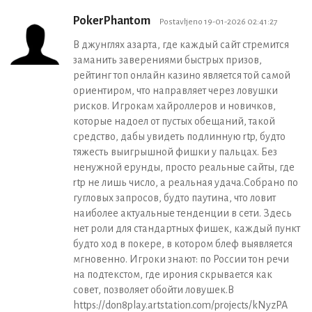
PokerPhantom
Postavljeno 19-01-2026 02:41:27
В джунглях азарта, где каждый сайт стремится
заманить заверениями быстрых призов,
рейтинг топ онлайн казино является той самой
ориентиром, что направляет через ловушки
рисков. Игрокам хайроллеров и новичков,
которые надоел от пустых обещаний, такой
средство, дабы увидеть подлинную rtp, будто
тяжесть выигрышной фишки у пальцах. Без
ненужной ерунды, просто реальные сайты, где
rtp не лишь число, а реальная удача.Собрано по
гугловых запросов, будто паутина, что ловит
наиболее актуальные тенденции в сети. Здесь
нет роли для стандартных фишек, каждый пункт
будто ход в покере, в котором блеф выявляется
мгновенно. Игроки знают: по России тон речи
на подтекстом, где ирония скрывается как
совет, позволяет обойти ловушек.В
https://don8play.artstation.com/projects/kNyzPA