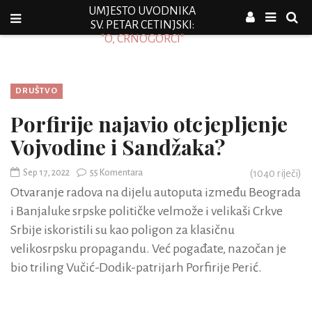
UMJESTO UVODNIKA
SV. PETAR CETINJSKI:
"O, CRNOGORCI"
DRUŠTVO
Porfirije najavio otcjepljenje
Vojvodine i Sandžaka?
Sep 17, 2022
55 Komentara
(
1040
riječi)
Otvaranje radova na dijelu autoputa između Beograda
i Banjaluke srpske političke velmože i velikaši Crkve
Srbije iskoristili su kao poligon za klasičnu
velikosrpsku propagandu. Već pogađate, nazočan je
bio triling Vučić-Dodik-patrijarh Porfirije Perić.