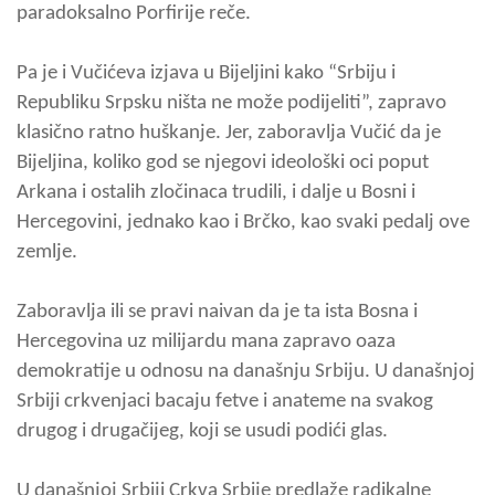
paradoksalno Porfirije reče.
Pa je i Vučićeva izjava u Bijeljini kako “Srbiju i
Republiku Srpsku ništa ne može podijeliti”, zapravo
klasično ratno huškanje. Jer, zaboravlja Vučić da je
Bijeljina, koliko god se njegovi ideološki oci poput
Arkana i ostalih zločinaca trudili, i dalje u Bosni i
Hercegovini, jednako kao i Brčko, kao svaki pedalj ove
zemlje.
Zaboravlja ili se pravi naivan da je ta ista Bosna i
Hercegovina uz milijardu mana zapravo oaza
demokratije u odnosu na današnju Srbiju. U današnjoj
Srbiji crkvenjaci bacaju fetve i anateme na svakog
drugog i drugačijeg, koji se usudi podići glas.
U današnjoj Srbiji Crkva Srbije predlaže radikalne