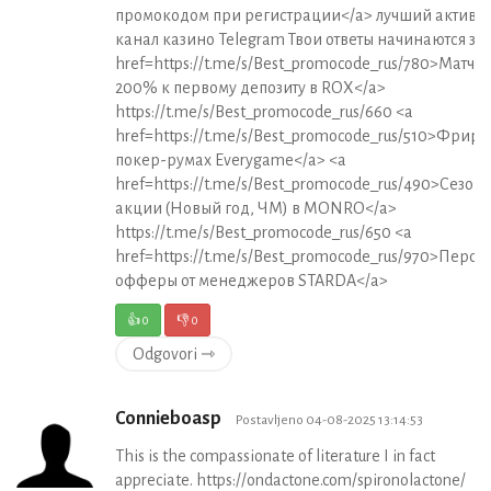
промокодом при регистрации</a> лучший активн
канал казино Telegram Твои ответы начинаются зде
href=https://t.me/s/Best_promocode_rus/780>Матч-
200% к первому депозиту в ROX</a>
https://t.me/s/Best_promocode_rus/660 <a
href=https://t.me/s/Best_promocode_rus/510>Фриро
покер-румах Everygame</a> <a
href=https://t.me/s/Best_promocode_rus/490>Сезон
акции (Новый год, ЧМ) в MONRO</a>
https://t.me/s/Best_promocode_rus/650 <a
href=https://t.me/s/Best_promocode_rus/970>Перс
офферы от менеджеров STARDA</a>
👍
0
👎
0
Odgovori ⇾
Connieboasp
Postavljeno 04-08-2025 13:14:53
This is the compassionate of literature I in fact
appreciate. https://ondactone.com/spironolactone/