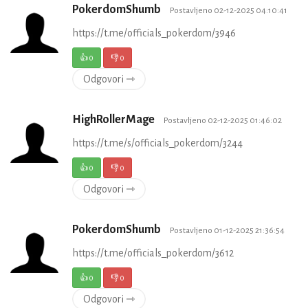
PokerdomShumb
Postavljeno 02-12-2025 04:10:41
https://t.me/officials_pokerdom/3946
👍
0
👎
0
Odgovori ⇾
HighRollerMage
Postavljeno 02-12-2025 01:46:02
https://t.me/s/officials_pokerdom/3244
👍
0
👎
0
Odgovori ⇾
PokerdomShumb
Postavljeno 01-12-2025 21:36:54
https://t.me/officials_pokerdom/3612
👍
0
👎
0
Odgovori ⇾