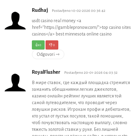
Rudhaj
Postavljeno 10-02-2026 00:36:42
usdt casino real money <a
href="https://gamblepronow.com/">top casino sites
casinos</a> best minnesota online casino
👍
0
👎
0
Odgovori ⇾
RoyalFlusher
Postavljeno 20-01-2026 04:03:32
В мире ставок, где каждый площадка стремится
заманить обещаниями легких джекпотов,
казино онлайн рейтинг лучших является той
самой путеводителем, что проводит через
ловушки рисков. Игрокам профи и дебютантов,
кто устал от пустых посулов, такой помощник,
чтоб почувствовать настоящую выплату, словно
тяжесть золотой ставки у руке. Без лишней