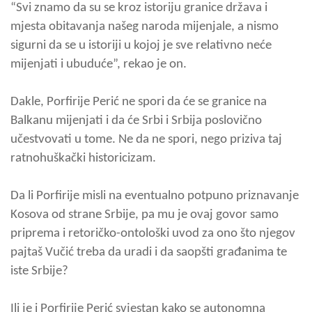
“Svi znamo da su se kroz istoriju granice država i
mjesta obitavanja našeg naroda mijenjale, a nismo
sigurni da se u istoriji u kojoj je sve relativno neće
mijenjati i ubuduće”, rekao je on.
Dakle, Porfirije Perić ne spori da će se granice na
Balkanu mijenjati i da će Srbi i Srbija poslovično
učestvovati u tome. Ne da ne spori, nego priziva taj
ratnohuškački historicizam.
Da li Porfirije misli na eventualno potpuno priznavanje
Kosova od strane Srbije, pa mu je ovaj govor samo
priprema i retoričko-ontološki uvod za ono što njegov
pajtaš Vučić treba da uradi i da saopšti građanima te
iste Srbije?
Ili je i Porfirije Perić svjestan kako se autonomna