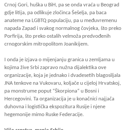
Crnoj Gori, huška u BiH, pa se onda vraća u Beograd
gdje litija, pa odlikuje zločinca Šešelja, pa baca
anateme na LGBTQ populaciju, pa u međuvremenu
napada Zapad i svakog normalnog čovjeka, što preko
Porfirija, što preko ostalih velmoža predvođenih
crnogorskim mitropolitom Joanikijem.
I onda je izjava o mijenjanju granica u zemljama u
kojima žive Srbi zapravo nužna dijalektika ove
organizacije, koja je jednako i dvadesetih blagosiljala
JNA tenkove na Vukovaru, koljače u cijeloj Hrvatskoj,
pa monstrume poput “Škorpiona“ u Bosni i
Hercegovini. Ta organizacija je u konačnici najjača
duhovna i logistička ekspozitura Rusije i njene
hegemonije mimo Ruske Federacije.