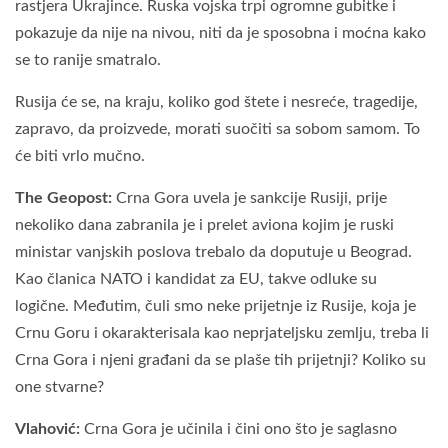
rastjera Ukrajince. Ruska vojska trpi ogromne gubitke i
pokazuje da nije na nivou, niti da je sposobna i moćna kako
se to ranije smatralo.
Rusija će se, na kraju, koliko god štete i nesreće, tragedije,
zapravo, da proizvede, morati suočiti sa sobom samom. To
će biti vrlo mučno.
The Geopost:
Crna Gora uvela je sankcije Rusiji, prije
nekoliko dana zabranila je i prelet aviona kojim je ruski
ministar vanjskih poslova trebalo da doputuje u Beograd.
Kao članica NATO i kandidat za EU, takve odluke su
logične. Međutim, čuli smo neke prijetnje iz Rusije, koja je
Crnu Goru i okarakterisala kao neprjateljsku zemlju, treba li
Crna Gora i njeni građani da se plaše tih prijetnji? Koliko su
one stvarne?
Vlahović:
Crna Gora je učinila i čini ono što je saglasno