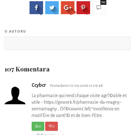
107
O AUTORU
107 Komentara
Ccybcr
Postavljeno 10-04-2026 12:09:48
La pharmacie qui rend chaque visite agrГ©able et
utile - https://gowork.fr/pharmacie-du-magny-
sermamagny , DГ©couvrez lвЂ™excellence en
matiГЁre de santГ© et de bien-ГЄtre .
👍
0
👎
0