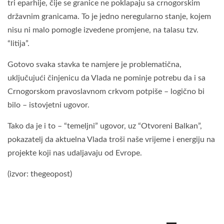
tri eparhije, čije se granice ne poklapaju sa crnogorskim
državnim granicama. To je jedno neregularno stanje, kojem
nisu ni malo pomogle izvedene promjene, na talasu tzv.
“litija”.
Gotovo svaka stavka te namjere je problematična,
uključujući činjenicu da Vlada ne pominje potrebu da i sa
Crnogorskom pravoslavnom crkvom potpiše – logično bi
bilo – istovjetni ugovor.
Tako da je i to – “temeljni” ugovor, uz “Otvoreni Balkan”,
pokazatelj da aktuelna Vlada troši naše vrijeme i energiju na
projekte koji nas udaljavaju od Evrope.
(izvor: thegeopost)