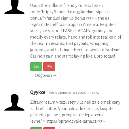
Upon the millions friendly colossal on <a
href="https://fanduelus.org/fanduel-sign-up-
bonus/">fanduel sign up bonus</a> – the #1
legitimate pelf casino app in America. Respite c
start your $1000 TEASE IT AGAIN gratuity and
modify every relate, hand and roll into real coin of
the realm rewards. Fast payouts, whopping
jackpots, and habitual effect – download FanDuel
Casino again and start playing like a pro today!
👍
0
👎
0
Odgovori ⇾
Qyykce
Postavljeno 07-03-2026 09:47:57
Zdravy rozum vitezi: stejny ucinek za zlomek ceny
<a href="https://opravdovalekarna.cz/koupit-
glucophage-bez-predpisu-nejlepsi-cena-
levne/">https://opravdovalekarna.cz</a>