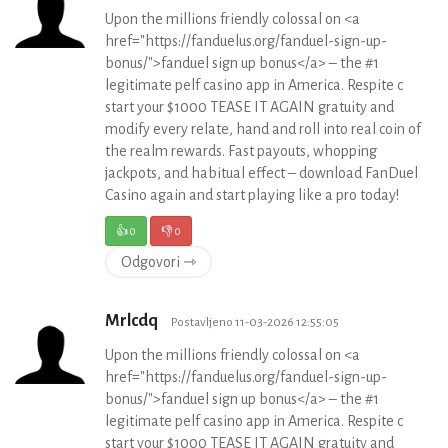
Upon the millions friendly colossal on <a
href="https://fanduelus.org/fanduel-sign-up-
bonus/">fanduel sign up bonus</a> – the #1
legitimate pelf casino app in America. Respite c
start your $1000 TEASE IT AGAIN gratuity and
modify every relate, hand and roll into real coin of
the realm rewards. Fast payouts, whopping
jackpots, and habitual effect – download FanDuel
Casino again and start playing like a pro today!
👍
0
👎
0
Odgovori ⇾
Mrlcdq
Postavljeno 11-03-2026 12:55:05
Upon the millions friendly colossal on <a
href="https://fanduelus.org/fanduel-sign-up-
bonus/">fanduel sign up bonus</a> – the #1
legitimate pelf casino app in America. Respite c
start your $1000 TEASE IT AGAIN gratuity and