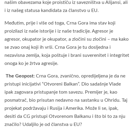
našim obavezama koje proističu iz savezništva u Alijansi, ali
i iz našeg statusa kandidata za članstvo u EU.
Međutim, prije i više od toga, Crna Gora ima stav koji
proizilazi iz naše istorije i iz naše tradicije. Agresor je
agresor, okupator je okupator, a zločini su zločini – ma kako
se zvao onaj koji ih vrši. Crna Gora je tu dosljedna i
nezavisna zemlja, koja poštuje i brani suverenitet i integritet
onoga ko je žrtva agresije.
The Geopost:
Crna Gora, zvanično, opredijeljena je da ne
pristupi inicijativi “Otvoreni Balkan”. Dio sadašnje Vlade
ipak zagovara pristupanje tom savezu. Premijer je, kao
posmatrač, bio prisutan nedavno na sastanku u Ohridu. Taj
projekat podržavaju i Rusija i Amerika. Može li se, ipak,
desiti da CG pristupi Otvorenom Balkanu i što bi to za nju
značilo? Udaljilo je od članstva u EU?