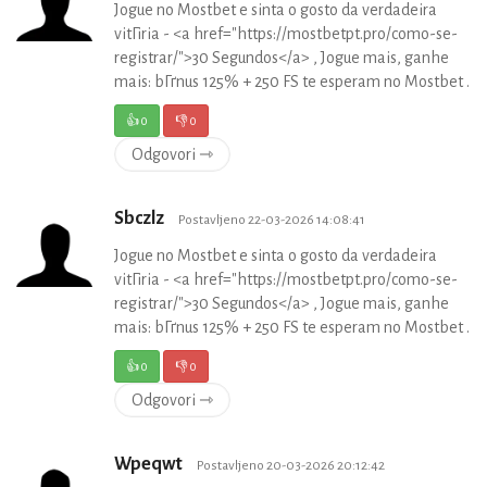
Jogue no Mostbet e sinta o gosto da verdadeira
vitГіria - <a href="https://mostbetpt.pro/como-se-
registrar/">30 Segundos</a> , Jogue mais, ganhe
mais: bГґnus 125% + 250 FS te esperam no Mostbet .
👍
0
👎
0
Odgovori ⇾
Sbczlz
Postavljeno 22-03-2026 14:08:41
Jogue no Mostbet e sinta o gosto da verdadeira
vitГіria - <a href="https://mostbetpt.pro/como-se-
registrar/">30 Segundos</a> , Jogue mais, ganhe
mais: bГґnus 125% + 250 FS te esperam no Mostbet .
👍
0
👎
0
Odgovori ⇾
Wpeqwt
Postavljeno 20-03-2026 20:12:42