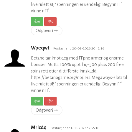
live rulett вЂ“ spenningen er uendelig. Begynn ГҐ
vinne nГҐ.
👍
0
👎
0
Odgovori ⇾
Wpeqwt
Postavljeno 20-03-2026 20:12:36
Betano tar imot deg med ГҐpne armer og enorme
bonuser. Motta 100% opptil в‚¬500 pluss 200 free
spins rett etter ditt fГёrste innskudd
https://betanogame.org/no/. Fra Megaways-slots til
live rulett вЂ“ spenningen er uendelig. Begynn ГҐ
vinne nГҐ.
👍
0
👎
0
Odgovori ⇾
Mrlcdq
Postavljeno 11-03-2026 12:55:10