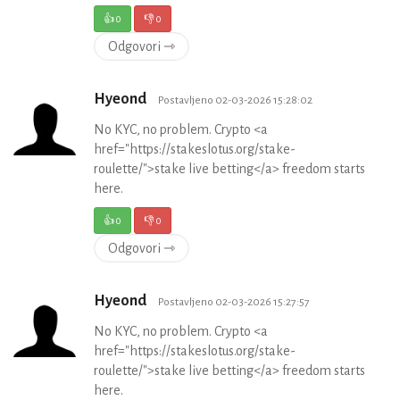
👍
0
👎
0
Odgovori ⇾
Hyeond
Postavljeno 02-03-2026 15:28:02
No KYC, no problem. Crypto <a
href="https://stakeslotus.org/stake-
roulette/">stake live betting</a> freedom starts
here.
👍
0
👎
0
Odgovori ⇾
Hyeond
Postavljeno 02-03-2026 15:27:57
No KYC, no problem. Crypto <a
href="https://stakeslotus.org/stake-
roulette/">stake live betting</a> freedom starts
here.