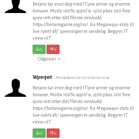
Betano tar imot deg med ГҐpne armer og enorme
bonuser. Motta 100% opptil в‚¬500 pluss 200 free
spins rett etter ditt fГёrste innskudd
https://betanogame.org/no/. Fra Megaways-slots til
live rulett вЂ“ spenningen er uendelig. Begynn ГҐ
vinne nГҐ.
👍
0
👎
0
Odgovori ⇾
Wpeqwt
Postavljeno 20-03-2026 20:12:41
Betano tar imot deg med ГҐpne armer og enorme
bonuser. Motta 100% opptil в‚¬500 pluss 200 free
spins rett etter ditt fГёrste innskudd
https://betanogame.org/no/. Fra Megaways-slots til
live rulett вЂ“ spenningen er uendelig. Begynn ГҐ
vinne nГҐ.
👍
0
👎
0