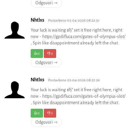
Odgovori ⇾
Nhtlxs
Postavljeno 03-04-2026 08:22:37
Your luck is waiting вЂ” set it free right here, right
now - https://gpdifluca.com/gates-of-olympus-slot/
, Spin like disappointment already left the chat .
👍
0
👎
0
Odgovori ⇾
Nhtlxs
Postavljeno 03-04-2026 08:22:36
Your luck is waiting вЂ” set it free right here, right
now - https://gpdifluca.com/gates-of-olympus-slot/
, Spin like disappointment already left the chat .
👍
0
👎
0
Odgovori ⇾