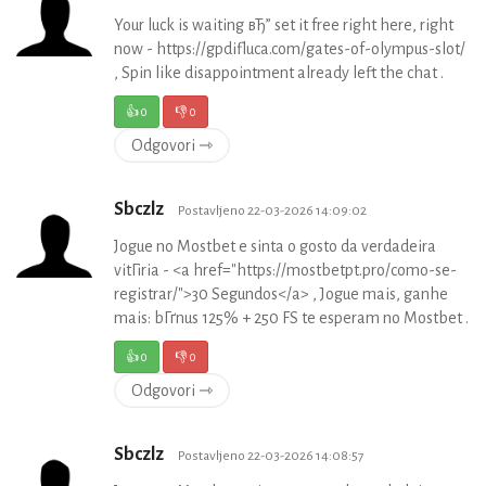
Your luck is waiting вЂ” set it free right here, right
now - https://gpdifluca.com/gates-of-olympus-slot/
, Spin like disappointment already left the chat .
👍
0
👎
0
Odgovori ⇾
Sbczlz
Postavljeno 22-03-2026 14:09:02
Jogue no Mostbet e sinta o gosto da verdadeira
vitГіria - <a href="https://mostbetpt.pro/como-se-
registrar/">30 Segundos</a> , Jogue mais, ganhe
mais: bГґnus 125% + 250 FS te esperam no Mostbet .
👍
0
👎
0
Odgovori ⇾
Sbczlz
Postavljeno 22-03-2026 14:08:57