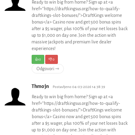
Ready to win big from home? Sign up at <a
href="https://draftkingsus.org/how-to-qualify-
draftkings-slot-bonuses/">DraftKings welcome
bonus</a> Casino now and get 500 bonus spins
after a $5 wager, plus 100% of your net losses back
up to $1,000 on day one. Join the action with
massive jackpots and premium live dealer
experiences!
👍
0
👎
0
Odgovori ⇾
Thmojn
Postavljeno 04-03-2026 14:38:39
Ready to win big from home? Sign up at <a
href="https://draftkingsus.org/how-to-qualify-
draftkings-slot-bonuses/">DraftKings welcome
bonus</a> Casino now and get 500 bonus spins
after a $5 wager, plus 100% of your net losses back
up to $1,000 on day one. Join the action with