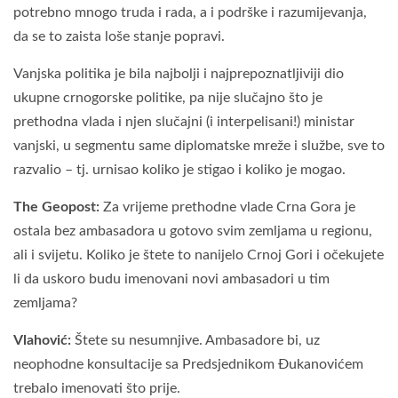
potrebno mnogo truda i rada, a i podrške i razumijevanja,
da se to zaista loše stanje popravi.
Vanjska politika je bila najbolji i najprepoznatljiviji dio
ukupne crnogorske politike, pa nije slučajno što je
prethodna vlada i njen slučajni (i interpelisani!) ministar
vanjski, u segmentu same diplomatske mreže i službe, sve to
razvalio – tj. urnisao koliko je stigao i koliko je mogao.
The Geopost:
Za vrijeme prethodne vlade Crna Gora je
ostala bez ambasadora u gotovo svim zemljama u regionu,
ali i svijetu. Koliko je štete to nanijelo Crnoj Gori i očekujete
li da uskoro budu imenovani novi ambasadori u tim
zemljama?
Vlahović:
Štete su nesumnjive. Ambasadore bi, uz
neophodne konsultacije sa Predsjednikom Đukanovićem
trebalo imenovati što prije.