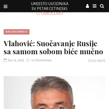
UMJESTO UVODNIKA
SV. PETAR CETINJSKI:
"O, CRNOGORCI"
SAGOVORNICI
Vlahović: Suočavanje Rusije
sa samom sobom biće mučno
Jun 14, 2022
107 Komentara
(
1022
riječi)