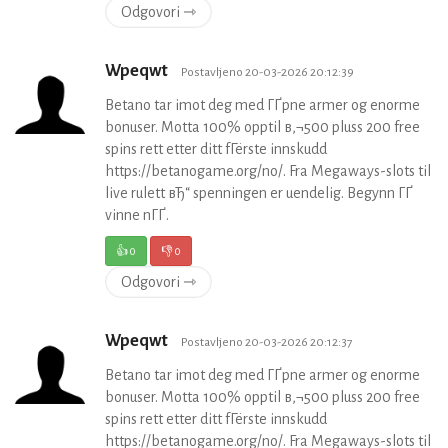
Odgovori ⇾
Wpeqwt
Postavljeno 20-03-2026 20:12:39
Betano tar imot deg med ГҐpne armer og enorme
bonuser. Motta 100% opptil в‚¬500 pluss 200 free
spins rett etter ditt fГёrste innskudd
https://betanogame.org/no/. Fra Megaways-slots til
live rulett вЂ“ spenningen er uendelig. Begynn ГҐ
vinne nГҐ.
👍
0
👎
0
Odgovori ⇾
Wpeqwt
Postavljeno 20-03-2026 20:12:37
Betano tar imot deg med ГҐpne armer og enorme
bonuser. Motta 100% opptil в‚¬500 pluss 200 free
spins rett etter ditt fГёrste innskudd
https://betanogame.org/no/. Fra Megaways-slots til