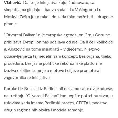
Vlahović:
Da, to je inicijativa koju, čudnovato, sa
simpatijama gledaju – bar za sada – i u Vašingtonu i u
Moskvi. Zašto je to tako i do kada tako može biti – drugo je
pitanje.
“Otvoreni Balkan” nije evropska agenda, on Crnu Goru ne
približava Evropi, on nas udaljava od nje. Da li će i koliko će
g. Abazović na tome insistirati – vidjećemo. Njegovo
oduševljenje za taj nedefinisani koncept, bez organa, tijela,
procedura, bez jasne političke i ekonomske platforme
izaziva ozbiljne sumnje u motove i ciljeve promotera i
zagovornika te inicijative.
Poruke i iz Brisela i iz Berlina, ali ne samo sa te dvije adrese,
ne tretiraju “Otvoreni Balkan” kao uopšte potrebnu stvar, u
uslovima kada imamo Berlinski proces, CEFTA i mnoštvo
drugih regionalnih okvira i modela saradnje.