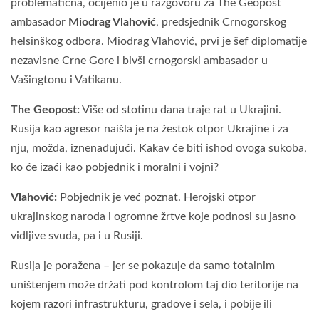
problematična, ocijenio je u razgovoru za The Geopost
ambasador
Miodrag Vlahović
, predsjednik Crnogorskog
helsinškog odbora. Miodrag Vlahović, prvi je šef diplomatije
nezavisne Crne Gore i bivši crnogorski ambasador u
Vašingtonu i Vatikanu.
The Geopost:
Više od stotinu dana traje rat u Ukrajini.
Rusija kao agresor naišla je na žestok otpor Ukrajine i za
nju, možda, iznenađujući. Kakav će biti ishod ovoga sukoba,
ko će izaći kao pobjednik i moralni i vojni?
Vlahović:
Pobjednik je već poznat. Herojski otpor
ukrajinskog naroda i ogromne žrtve koje podnosi su jasno
vidljive svuda, pa i u Rusiji.
Rusija je poražena – jer se pokazuje da samo totalnim
uništenjem može držati pod kontrolom taj dio teritorije na
kojem razori infrastrukturu, gradove i sela, i pobije ili