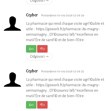
Odgovori ⇾
Ccybcr
Postavljeno 10-04-2026 12:09:39
La pharmacie qui rend chaque visite agrГ©able et
utile - https://gowork.fr/pharmacie-du-magny-
sermamagny , DГ©couvrez lвЂ™excellence en
matiГЁre de santГ© et de bien-ГЄtre .
👍
0
👎
0
Odgovori ⇾
Ccybcr
Postavljeno 10-04-2026 12:09:32
La pharmacie qui rend chaque visite agrГ©able et
utile - https://gowork.fr/pharmacie-du-magny-
sermamagny , DГ©couvrez lвЂ™excellence en
matiГЁre de santГ© et de bien-ГЄtre .
👍
0
👎
0