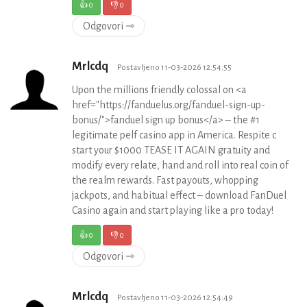
👍
0
👎
0
Odgovori ⇾
Mrlcdq
Postavljeno 11-03-2026 12:54:55
Upon the millions friendly colossal on <a
href="https://fanduelus.org/fanduel-sign-up-
bonus/">fanduel sign up bonus</a> – the #1
legitimate pelf casino app in America. Respite c
start your $1000 TEASE IT AGAIN gratuity and
modify every relate, hand and roll into real coin of
the realm rewards. Fast payouts, whopping
jackpots, and habitual effect – download FanDuel
Casino again and start playing like a pro today!
👍
0
👎
0
Odgovori ⇾
Mrlcdq
Postavljeno 11-03-2026 12:54:49