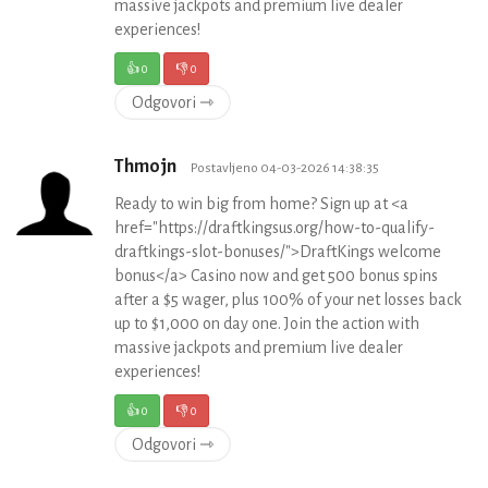
massive jackpots and premium live dealer
experiences!
👍
0
👎
0
Odgovori ⇾
Thmojn
Postavljeno 04-03-2026 14:38:35
Ready to win big from home? Sign up at <a
href="https://draftkingsus.org/how-to-qualify-
draftkings-slot-bonuses/">DraftKings welcome
bonus</a> Casino now and get 500 bonus spins
after a $5 wager, plus 100% of your net losses back
up to $1,000 on day one. Join the action with
massive jackpots and premium live dealer
experiences!
👍
0
👎
0
Odgovori ⇾