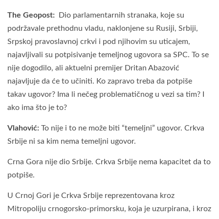
The Geopost:
Dio parlamentarnih stranaka, koje su
podržavale prethodnu vladu, naklonjene su Rusiji, Srbiji,
Srpskoj pravoslavnoj crkvi i pod njihovim su uticajem,
najavljivali su potpisivanje temeljnog ugovora sa SPC. To se
nije dogodilo, ali aktuelni premijer Dritan Abazović
najavljuje da će to učiniti. Ko zapravo treba da potpiše
takav ugovor? Ima li nečeg problematičnog u vezi sa tim? I
ako ima što je to?
Vlahović:
To nije i to ne može biti “temeljni” ugovor. Crkva
Srbije ni sa kim nema temeljni ugovor.
Crna Gora nije dio Srbije. Crkva Srbije nema kapacitet da to
potpiše.
U Crnoj Gori je Crkva Srbije reprezentovana kroz
Mitropoliju crnogorsko-primorsku, koja je uzurpirana, i kroz