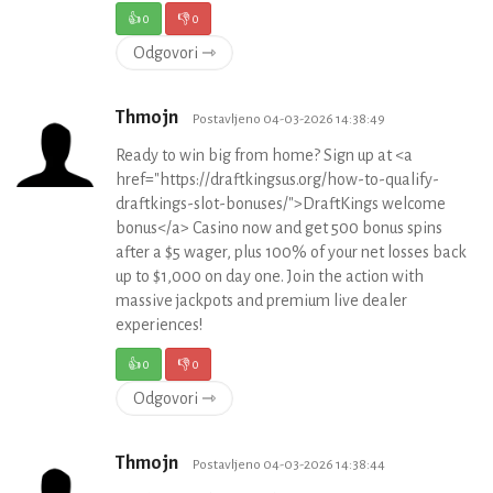
👍
0
👎
0
Odgovori ⇾
Thmojn
Postavljeno 04-03-2026 14:38:49
Ready to win big from home? Sign up at <a
href="https://draftkingsus.org/how-to-qualify-
draftkings-slot-bonuses/">DraftKings welcome
bonus</a> Casino now and get 500 bonus spins
after a $5 wager, plus 100% of your net losses back
up to $1,000 on day one. Join the action with
massive jackpots and premium live dealer
experiences!
👍
0
👎
0
Odgovori ⇾
Thmojn
Postavljeno 04-03-2026 14:38:44