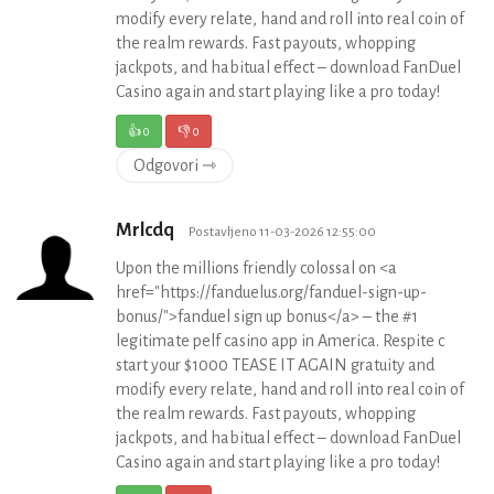
modify every relate, hand and roll into real coin of
the realm rewards. Fast payouts, whopping
jackpots, and habitual effect – download FanDuel
Casino again and start playing like a pro today!
👍
0
👎
0
Odgovori ⇾
Mrlcdq
Postavljeno 11-03-2026 12:55:00
Upon the millions friendly colossal on <a
href="https://fanduelus.org/fanduel-sign-up-
bonus/">fanduel sign up bonus</a> – the #1
legitimate pelf casino app in America. Respite c
start your $1000 TEASE IT AGAIN gratuity and
modify every relate, hand and roll into real coin of
the realm rewards. Fast payouts, whopping
jackpots, and habitual effect – download FanDuel
Casino again and start playing like a pro today!