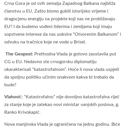
Crna Gora je od svih zemalja Zapadnog Balkana najbliža
članstvu u EU. Zašto bismo gubili istorijsko vrijeme i
dragocjenu energiju na projekte koji nas ne probližavaju
EU? I da budemo vođeni liderima i zemljama koji imaju
sopstvene interese da nas uokvire “Otvorenim Balkanom” i
odvuku na tračnice koje ne vode u Brisel.
The Geopost:
Prethodna Vlada je gotovo zaustavila put
CG u EU. Nedavno ste crnogorsku diplomatiju
okarakterisali “katastrofalnom”. Hoće li nova vlada uspjeti
da spoljnu politiku učinim onakvom kakva bi trebalo da
bude?
Vlahovi
ć: “Katastrofalno” nije dovoljno katastrofalna riječ
za stanje koje je zatekao novi ministar vanjskih poslova, g.
Ranko Krivokapić.
Nova manjinska Vlada je ograničena na jednu godinu. Biće