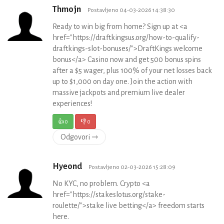
Thmojn
Postavljeno 04-03-2026 14:38:30
Ready to win big from home? Sign up at <a
href="https://draftkingsus.org/how-to-qualify-
draftkings-slot-bonuses/">DraftKings welcome
bonus</a> Casino now and get 500 bonus spins
after a $5 wager, plus 100% of your net losses back
up to $1,000 on day one. Join the action with
massive jackpots and premium live dealer
experiences!
👍
0
👎
0
Odgovori ⇾
Hyeond
Postavljeno 02-03-2026 15:28:09
No KYC, no problem. Crypto <a
href="https://stakeslotus.org/stake-
roulette/">stake live betting</a> freedom starts
here.