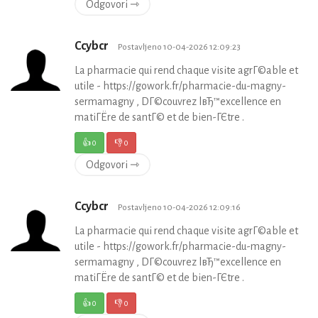
Odgovori ⇾
Ccybcr
Postavljeno 10-04-2026 12:09:23
La pharmacie qui rend chaque visite agrГ©able et
utile - https://gowork.fr/pharmacie-du-magny-
sermamagny , DГ©couvrez lвЂ™excellence en
matiГЁre de santГ© et de bien-ГЄtre .
👍
0
👎
0
Odgovori ⇾
Ccybcr
Postavljeno 10-04-2026 12:09:16
La pharmacie qui rend chaque visite agrГ©able et
utile - https://gowork.fr/pharmacie-du-magny-
sermamagny , DГ©couvrez lвЂ™excellence en
matiГЁre de santГ© et de bien-ГЄtre .
👍
0
👎
0