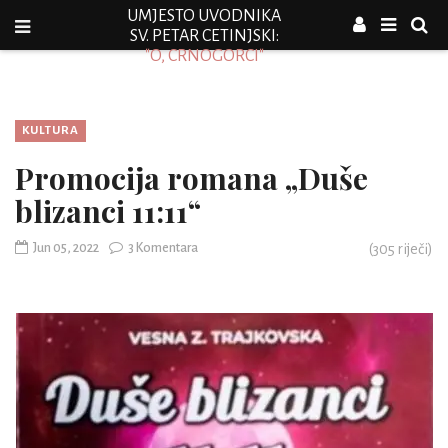
UMJESTO UVODNIKA
SV. PETAR CETINJSKI:
"O, CRNOGORCI"
KULTURA
Promocija romana „Duše
blizanci 11:11“
Jun 05, 2022
3 Komentara
(
305
riječi)