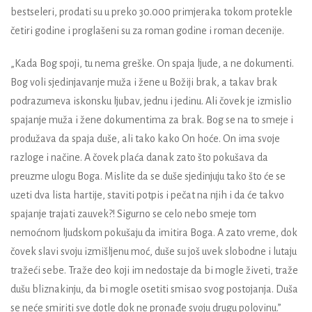
bestseleri, prodati su u preko 30.000 primjeraka tokom protekle
četiri godine i proglašeni su za roman godine i roman decenije.
„Kada Bog spoji, tu nema greške. On spaja ljude, a ne dokumenti.
Bog voli sjedinjavanje muža i žene u Božiji brak, a takav brak
podrazumeva iskonsku ljubav, jednu i jedinu. Ali čovek je izmislio
spajanje muža i žene dokumentima za brak. Bog se na to smeje i
produžava da spaja duše, ali tako kako On hoće. On ima svoje
razloge i načine. A čovek plaća danak zato što pokušava da
preuzme ulogu Boga. Mislite da se duše sjedinjuju tako što će se
uzeti dva lista hartije, staviti potpis i pečat na njih i da će takvo
spajanje trajati zauvek?! Sigurno se celo nebo smeje tom
nemoćnom ljudskom pokušaju da imitira Boga. A zato vreme, dok
čovek slavi svoju izmišljenu moć, duše su još uvek slobodne i lutaju
tražeći sebe. Traže deo koji im nedostaje da bi mogle živeti, traže
dušu bliznakinju, da bi mogle osetiti smisao svog postojanja. Duša
se neće smiriti sve dotle dok ne pronađe svoju drugu polovinu.”