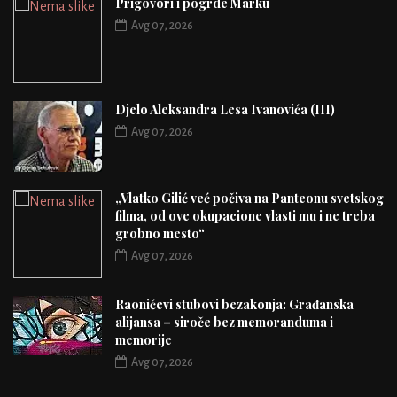
Prigovori i pogrde Marku
Avg 07, 2026
Djelo Aleksandra Lesa Ivanovića (III)
Avg 07, 2026
„Vlatko Gilić već počiva na Panteonu svetskog
filma, od ove okupacione vlasti mu i ne treba
grobno mesto“
Avg 07, 2026
Raonićevi stubovi bezakonja: Građanska
alijansa – siroče bez memoranduma i
memorije
Avg 07, 2026