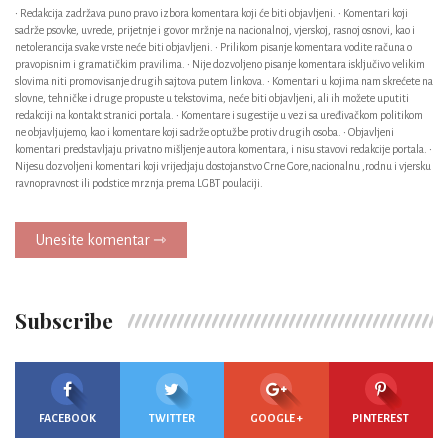
• Redakcija zadržava puno pravo izbora komentara koji će biti objavljeni. • Komentari koji
sadrže psovke, uvrede, prijetnje i govor mržnje na nacionalnoj, vjerskoj, rasnoj osnovi, kao i
netolerancija svake vrste neće biti objavljeni. • Prilikom pisanje komentara vodite računa o
pravopisnim i gramatičkim pravilima. • Nije dozvoljeno pisanje komentara isključivo velikim
slovima niti promovisanje drugih sajtova putem linkova. • Komentari u kojima nam skrećete na
slovne, tehničke i druge propuste u tekstovima, neće biti objavljeni, ali ih možete uputiti
redakciji na kontakt stranici portala. • Komentare i sugestije u vezi sa uređivačkom politikom
ne objavljujemo, kao i komentare koji sadrže optužbe protiv drugih osoba. • Objavljeni
komentari predstavljaju privatno mišljenje autora komentara, i nisu stavovi redakcije portala. •
Nijesu dozvoljeni komentari koji vrijedjaju dostojanstvo Crne Gore,nacionalnu ,rodnu i vjersku
ravnopravnost ili podstice mrznja prema LGBT poulaciji.
Unesite komentar ⇾
Subscribe
FACEBOOK
TWITTER
GOOGLE +
PINTEREST