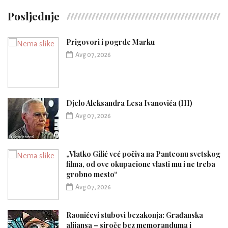
Posljednje
Prigovori i pogrde Marku
Avg 07, 2026
Djelo Aleksandra Lesa Ivanovića (III)
Avg 07, 2026
„Vlatko Gilić već počiva na Panteonu svetskog
filma, od ove okupacione vlasti mu i ne treba
grobno mesto“
Avg 07, 2026
Raonićevi stubovi bezakonja: Građanska
alijansa – siroče bez memoranduma i