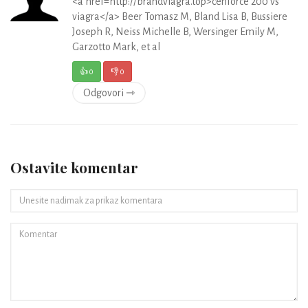
<a href=http://brandviagra.top>cenforce 200 vs
viagra</a> Beer Tomasz M, Bland Lisa B, Bussiere
Joseph R, Neiss Michelle B, Wersinger Emily M,
Garzotto Mark, et al
👍
0
👎
0
Odgovori ⇾
Ostavite komentar