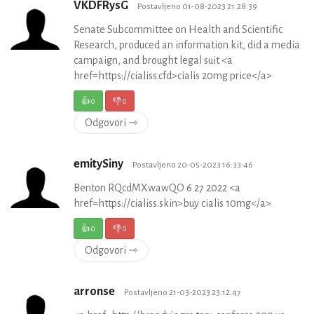
VKDFRysG
Postavljeno 01-08-2023 21:28:39
Senate Subcommittee on Health and Scientific
Research, produced an information kit, did a media
campaign, and brought legal suit <a
href=https://cialiss.cfd>cialis 20mg price</a>
👍
0
👎
0
Odgovori ⇾
emitySiny
Postavljeno 20-05-2023 16:33:46
Benton RQcdMXwawQO 6 27 2022 <a
href=https://cialiss.skin>buy cialis 10mg</a>
👍
0
👎
0
Odgovori ⇾
arronse
Postavljeno 21-03-2023 23:12:47