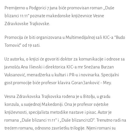
Premijerno u Podgorici
7.juna
biće promovisan roman
„Duše
blizanci 11:11“
poznate makedonske književnice
Vesne
Zdravkovske Trajkovske
.
Promocija će biti organizovana u Multimedijalnoj sali KIC-a “Budo
Tomović” od
19 sati
.
Uz autorku, o knjizi će govoriti doktor za komunikacije i odnose sa
javnošću
Ana Ilievski
i direktorica KIC-a mr
Snežana Burzan
Vuksanović
, menadžerka u kulturi i PR-u i novinarka. Specijalni
gost promocije biće profesor klavira
Goran Janković - Mey
.
Vesna Zdravkovska Trajkovska
rođena je u Bitolju, u gradu
konzula, u susjednoj Makedoniji. Ona je profesor svjetske
književnosti, specijalista metodike nastave i pisac. Autor je
romana „Duše blizanci 11:11“ i „Duše blizanci12D”. Trenutno radi na
trećem romanu, odnosno završetku trilogije. Njeni romani su