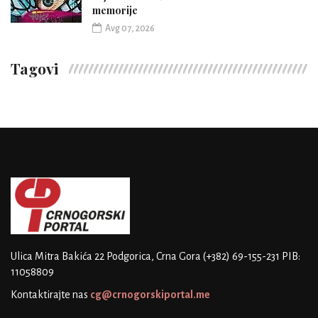
memorije
Avg 07, 2026
Tagovi
Ulica Mitra Bakića 22
Podgorica, Crna Gora
(+382) 69-155-231
PIB:
11058809
Kontaktirajte nas
cg@crnogorskiportal.me